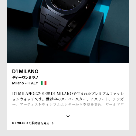
w
o
s
u
t
B
S
l
h
o
o
g
p
l
i
D1 MILANO
ディーワンミラノ
s
Milano - ITALY
t
D1 MILANOは2013年D1 MILANOで生まれたプレミアムファッシ
#
ョンウォッチです。世界中のスーパースター、アスリート、シンガ
P
ー、アーティストやインフルエンサーから支持を集め、ワールドワ
イドなウォッチブランドとなっています。革新的なマテリアルと、1
e
970年代のイタリアンなクリアラインと美的感覚にインスパイアさ
o
れたデザインは、流行を追いかける全ての人々にとってのマストア
D1 MILANO の腕時計を見る
イテムとなることでしょう。Forbesによって、ファッションを再定
p
義する若いイタリアンブランドのトップ10にノミネートされまし