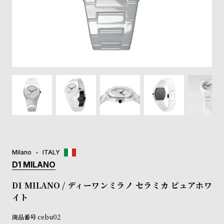
登
録
#Tags
リ
ッ
プ
バ
ル
チ
ッ
ク
ア
Milano
ITALY
ッ
D1 MILANO
プ
ル
D1 MILANO / ディーワンミラノ セラミカ ピュアホワ
ウ
イト
ォ
ッ
商品番号
cebu02
チ