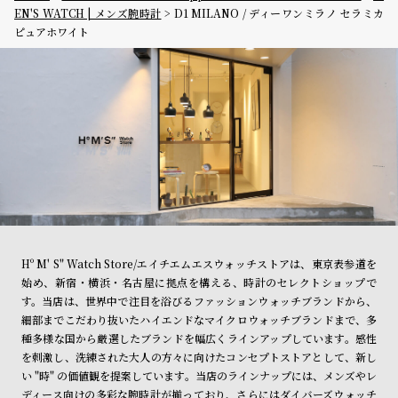
EN'S WATCH | メンズ腕時計
D1 MILANO / ディーワンミラノ セラミカ
ピュアホワイト
Hº M' S" Watch Store/エイチエムエスウォッチストアは、東京表参道を
始め、新宿・横浜・名古屋に拠点を構える、時計のセレクトショップで
す。当店は、世界中で注目を浴びるファッションウォッチブランドから、
細部までこだわり抜いたハイエンドなマイクロウォッチブランドまで、多
種多様な国から厳選したブランドを幅広くラインアップしています。感性
を刺激し、洗練された大人の方々に向けたコンセプトストアとして、新し
い "時" の価値観を提案しています。当店のラインナップには、メンズやレ
ディース向けの多彩な腕時計が揃っており、さらにはダイバーズウォッチ