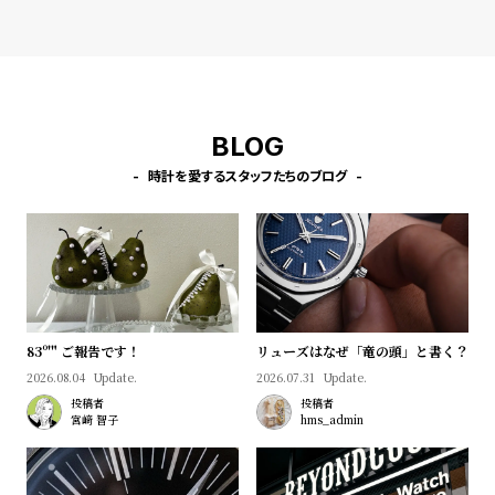
プ
ビ
ラ
ス
ス
よ
お
く
問
BLOG
あ
い
時計を愛するスタッフたちのブログ
る
合
質
わ
問
せ
83º'" ご報告です！
リューズはなぜ「竜の頭」と書く？
2026.08.04
Update.
2026.07.31
Update.
投稿者
投稿者
宮﨑 智子
hms_admin