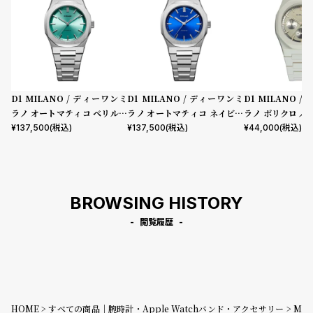
D1 MILANO / ディーワンミ
D1 MILANO / ディーワンミ
D1 MILANO 
ラノ オートマティコ ベリルコ
ラノ オートマティコ ネイビー
ラノ ポリクロノ
ード
コード
レー
¥
137,500
(税込)
¥
137,500
(税込)
¥
44,000
(税込)
BROWSING HISTORY
閲覧履歴
HOME
すべての商品｜腕時計・Apple Watchバンド・アクセサリー
M