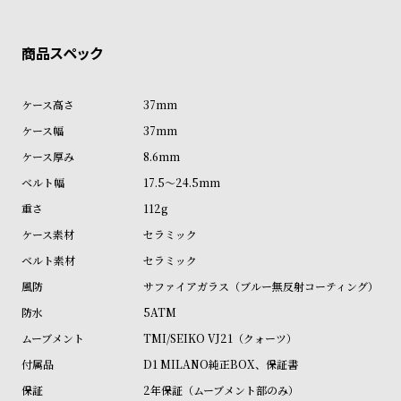
ル
ル
ト
ウ
ォ
ッ
37mm
チ
37mm
バ
8.6mm
ン
17.5～24.5mm
ド
112g
そ
限
の
定
セラミック
他
/
セラミック
の
別
サファイアガラス（ブルー無反射コーティング）
商
注
5ATM
品
モ
TMI/SEIKO VJ21（クォーツ）
デ
D1 MILANO純正BOX、保証書
ル
2年保証（ムーブメント部のみ）