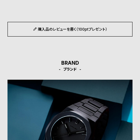
受
雑
注
誌
販
掲
売
載
購入品のレビューを書く（100ptプレゼント）
モ
商
デ
品
ル
BRAND
衣
セ
ブランド
装
ー
貸
ル
出
情
報
N
A
e
b