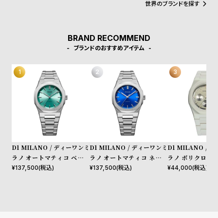
た。その中にはGQやVogue、Elle、Esquireなどファッション業界
l
世界のブランドを探す
のトップリーダーたちもノミネートされています。
e
BRAND RECOMMEND
シ
返
ブランドのおすすめアイテム
ョ
品
ッ
に
ピ
つ
ン
い
グ
て
ガ
イ
D1 MILANO / ディーワンミ
D1 MILANO / ディーワンミ
D1 MILANO /
ド
ラノ オートマティコ ベリル
ラノ オートマティコ ネイビ
ラノ ポリクロノ 
時
刻
コード
ーコード
グレー
¥
137,500
(税込)
¥
137,500
(税込)
¥
44,000
(税込)
計
印
保
サ
証
ー