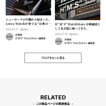
ニューヨークの片隅から始まった、
Lorca Watchが奏でる"日常のロ
Hº M' S" WatchStore が路面店と
マン"｜Brand Picks #08
して名古屋に帰ってきた。
2026.07.17
Update.
2026.07.01
Update.
投稿者
HºM'S" WatchStore 編集部
投稿者
HºM'S" WatchStore 編集部
ブログをもっと見る
RELATED
この商品ページの関連商品