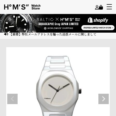
よ
う
こ
【重要】弊社メールアドレスを騙った迷惑メールに関しまして
そ
ゲ
ス
ト
様
ロ
グ
イ
ン
会
員