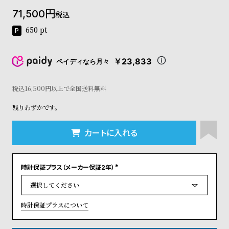
コ
71,500
税込
ー
ニ
650
pt
ッ
シ
ュ
￥23,833
ペイディなら月々
ヴ
ィ
ヴ
税込16,500円以上で全国送料無料
ィ
残りわずかです。
ア
ン
ウ
カートに入れる
エ
ス
ト
時計保証プラス（メーカー保証2年）
ウ
(
ッ
必
須
ド
)
ク
時計保証プラスについて
ロ
ノ