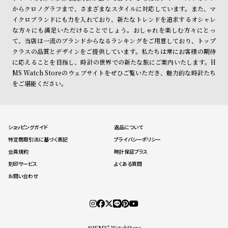
からクロノグラフまで、さまざまなスタイルに対応しています。また、マ
イクロブランドにも力を入れており、新たなトレンドを追求するオシャレ
な方々にも満足いただけることでしょう。おしゃれを楽しむ方々にとっ
て、当店は一流のブランドからなるランキングをご用意しており、トップ
クラスの品質とデザインをご提供しています。私たちは常にお客様の期待
に応えることを目指し、時計の世界での新たな旅にご案内いたします。H
MS Watch Storeのウェブサイトをぜひご覧いただき、魅力的な時計たち
をご堪能ください。
ショッピングガイド
返品について
特定商取引法に基づく表記
プライバシーポリシー
会員規約
時計保証プラス
刻印サービス
よくある質問
お問い合わせ
©HºM'S" WatchStore