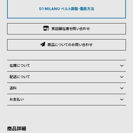
グ
ラ
D1 MILANO ベルト調整・着脱方法
フ
全
世
実店舗在庫を問い合わせ
て
界
の
の
商品についてのお問い合わせ
商
腕
品
時
在庫について
計
全国の系列店と在庫を共有しているため、在庫切れの場合がございま
配送について
ブ
す。
ご注文商品のお届け日数は在庫状況により異なり、
ラ
在庫切れの場合、キャンセルをさせて頂きます。
送料
ン
弊社物流センターからの発送
配送料：550円（全国一律）
お支払い
ド
税込16,500円以上で全国送料無料
系列店舗から取り寄せ後に発送
クレジットカード、Amazon Pay、PayPay、コンビニ後払い、代金引
一
換、銀行振込
上記のいずれかでの発送となります。
覧
※限定品・受注販売商品・予約商品はクレジットカード、銀行振込のみ
発送日の確定はご注文確認後となります。場合によってはお届け日時の
ご利用頂けます。
ラ
メ
ご希望に沿えない場合もございますので予めご了承くださいませ。