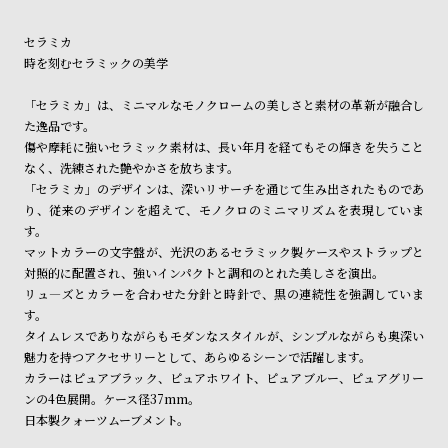
ン
ン
ショッピングガイド
詳しくは下記のページをご覧くださいませ。
キ
ズ
セラミカ
※ご予約商品・受注商品は、記載のお届け予定での発送となります。
時を刻むセラミックの美学
ン
腕
商品の発送に関しまして
グ
時
「セラミカ」は、ミニマルなモノクロームの美しさと素材の革新が融合し
計
た逸品です。
傷や摩耗に強いセラミック素材は、長い年月を経てもその輝きを失うこと
レ
キ
なく、洗練された艶やかさを放ちます。
デ
ッ
「セラミカ」のデザインは、深いリサーチを通じて生み出されたものであ
ィ
ズ
り、従来のデザインを超えて、モノクロのミニマリズムを表現していま
す。
ー
腕
マットカラーの文字盤が、光沢のあるセラミック製ケースやストラップと
ス
時
対照的に配置され、強いインパクトと調和のとれた美しさを演出。
腕
計
リュ―ズとカラーを合わせた分針と時針で、黒の連続性を強調していま
す。
時
タイムレスでありながらもモダンなスタイルが、シンプルながらも奥深い
計
魅力を持つアクセサリーとして、あらゆるシーンで活躍します。
替
ア
カラーはピュアブラック、ピュアホワイト、ピュアブルー、ピュアグリー
ンの4色展開。ケース径37mm。
え
ッ
日本製クォーツムーブメント。
ベ
プ