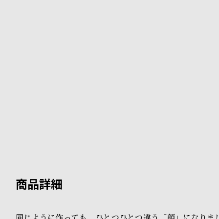
衣
セ
装
ー
貸
ル
出
情
報
N
A
e
b
w
o
s
u
t
同じように作っても、ひとつひとつ違う「顔」になりま