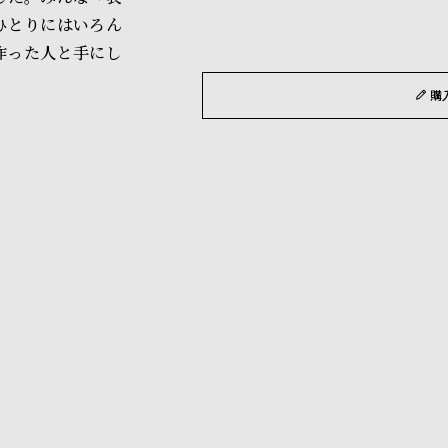
※ご予約商品・受注商品は、記
ひとりにはいろん
商品の発送に関しまして
作った人と手にし
購