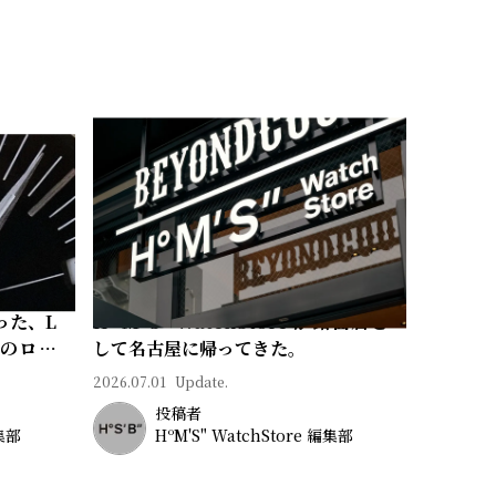
った、L
Hº M' S" WatchStore が路面店と
常のロマ
して名古屋に帰ってきた。
2026.07.01
Update.
投稿者
編集部
HºM'S" WatchStore 編集部