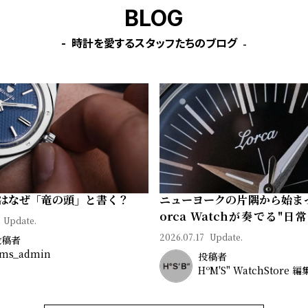
BLOG
時計を愛するスタッフたちのブログ
はなぜ「竜の頭」と書く？
ニューヨークの片隅から始ま
orca Watchが奏でる"日
Update.
ン"｜Brand Picks #08
2026.07.17
Update.
投稿者
ms_admin
投稿者
HºM'S" WatchStore 