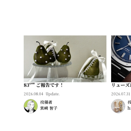
る
合
質
わ
問
せ
83º'" ご報告です！
リューズ
2026.08.04
Update.
2026.07.31
投稿者
宮﨑 智子
h