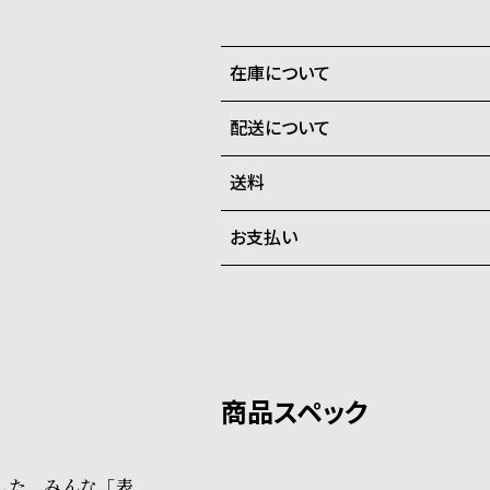
在庫について
配送について
全国の系列店と在庫を共有して
在庫切れの場合、キャンセルを
送料
ご注文商品のお届け日数は在庫
お支払い
弊社物流センターからの発送
配送料：550円（全国一律）
系列店舗から取り寄せ後に発
税込16,500円以上で全国送料無
クレジットカード、Amazon P
上記のいずれかでの発送となり
※限定品・受注販売商品・予約
発送日の確定はご注文確認後と
ショッピングガイド
場合もございますので予めご了
詳しくは下記のページをご覧く
した。みんな「表