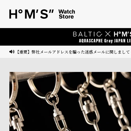
ベ
プ
ル
ル
ト
ウ
ォ
ッ
【重要】弊社メールアドレスを騙った迷惑メールに関しまして
チ
バ
ン
ド
そ
限
の
定
他
/