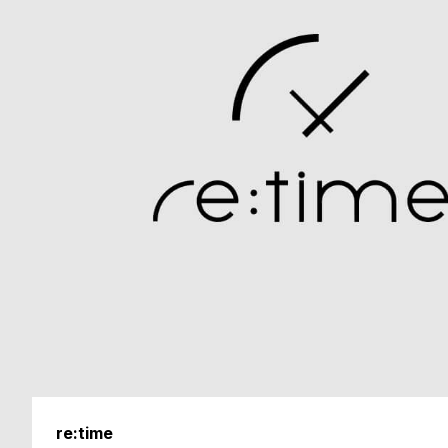
o
p
l
e
シ
返
ョ
品
ッ
に
ピ
つ
ン
い
グ
て
ガ
re:time
イ