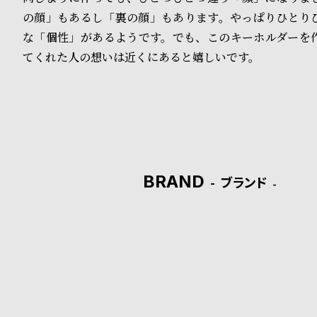
の顔」もあるし「裏の顔」もあります。やっぱりひとり
B
S
な「個性」があるようです。でも、このキーホルダーを
l
h
てくれた人の想いは近くにあると嬉しいです。
o
o
g
p
l
i
BRAND
ブランド
s
t
#
P
e