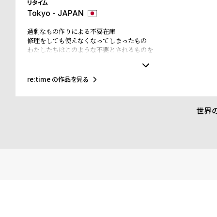
リタイム
Tokyo - JAPAN
ド
過剰なもの作りによる不要在庫
時
刻
修理をしても使えなくなってしまったもの
わたしたちはこのような不要とされるものを
計
印
必要なものに変えていきます
止まっている時間が
保
サ
また動きはじめる
re:time の作品を見る
不要になった腕時計を回収し、re:timeアーティストが新たなア
証
ー
ます。
プ
ビ
世界
ラ
ス
ス
よ
お
く
問
あ
い