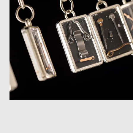
の
別
商
注
品
モ
デ
ル
受
雑
注
誌
販
掲
売
載
モ
商
デ
品
ル