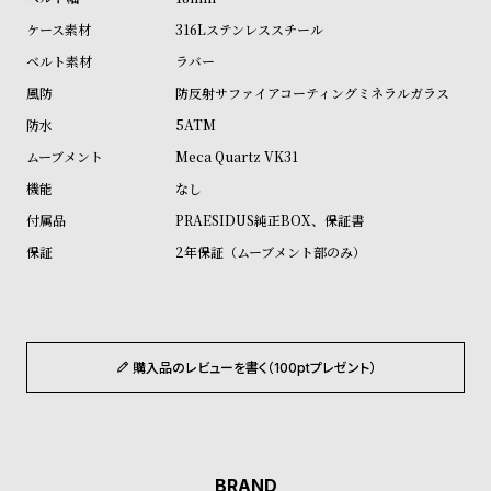
ル
ル
316Lステンレススチール
ト
ウ
ラバー
ォ
防反射サファイアコーティングミネラルガラス
ッ
5ATM
チ
Meca Quartz VK31
バ
なし
ン
PRAESIDUS純正BOX、保証書
ド
2年保証（ムーブメント部のみ）
そ
限
の
定
他
/
の
別
購入品のレビューを書く（100ptプレゼント）
商
注
品
モ
デ
ル
BRAND