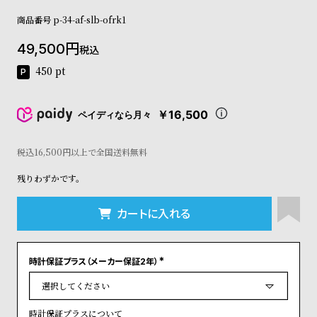
コ
商品番号
p-34-af-slb-ofrk1
ー
ニ
49,500
ッ
税込
シ
450
pt
ュ
ヴ
ィ
￥16,500
ペイディなら月々
ヴ
ィ
ア
税込16,500円以上で全国送料無料
ン
残りわずかです。
ウ
エ
ス
カートに入れる
ト
ウ
ッ
時計保証プラス（メーカー保証2年）
ド
(
ク
必
須
ロ
)
ノ
時計保証プラスについて