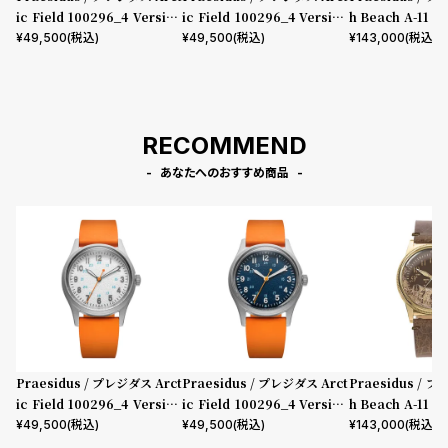
ic Field 100296_4 Version
ic Field 100296_4 Version
h Beach A-11 B
B
C
n Leather
¥
49,500
(税込)
¥
49,500
(税込)
¥
143,000
(税込)
RECOMMEND
あなたへのおすすめ商品
Praesidus / プレジダス Arct
Praesidus / プレジダス Arct
Praesidus / 
ic Field 100296_4 Version
ic Field 100296_4 Version
h Beach A-11 B
B
C
n Leather
¥
49,500
(税込)
¥
49,500
(税込)
¥
143,000
(税込)