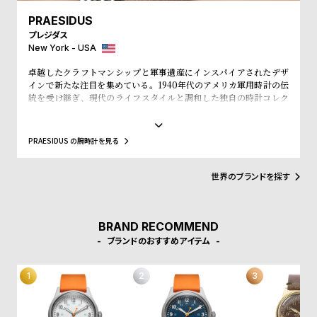
w
o
PRAESIDUS
s
u
プレジダス
t
New York - USA
B
S
卓越したクラフトマンシップと軍事遺産にインスパイアされたデザ
l
h
インで新たな注目を集めている。1940年代のアメリカ軍用時計の伝
統を受け継ぎ、現代のライフスタイルと調和した独自の時計コレク
o
o
ションを展開し、時代を超えた価値を提供する。第二次世界大戦中
g
p
のアメリカ軍用時計の厳しい環境下での使用に耐えた軍用時計の堅
牢さと精度に魅了され、その設計哲学を現代に伝えるべく、ブラン
PRAESIDUS の腕時計を見る
l
ドを立ち上げた。ヴィンテージ風のデザインを最新の時計製造技術
と融合させ、クラシックなミリタリースタイルを現代的に再解釈し
i
ている。各モデルには、歴史的な軍用時計の要素が取り入れられ、
世界のブランドを探す
s
そのストーリーを次世代に伝える使命を担っている。高品質な素材
と職人技を駆使して製造され、日常のあらゆるシーンで活躍できる
t
アイテムとなっている。「プレジダス」は社会貢献活動にも積極的
#
に取り組んでおり、腕時計の販売の一部を退役軍人支援や軍事遺産
BRAND RECOMMEND
の保存活動に寄付することで、ブランドの時計を購入することがコ
P
ブランドのおすすめアイテム
ミュニティへの貢献にもつながることを強調している。この取り組
e
みを通じて、エンドユーザーに対して、単なる時計ブランドを超え
た存在であることを示している。未来への展望「プレジダス」は、
o
過去の伝統を尊重しながらも、未来を見据えた製品開発を進めてい
p
る。