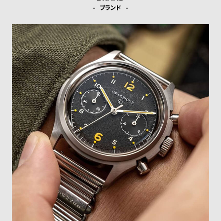
受
雑
ブランド
注
誌
販
掲
売
載
モ
商
デ
品
ル
衣
セ
装
ー
貸
ル
出
情
報
N
A
e
b