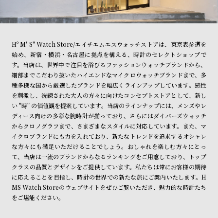
Hº M' S" Watch Store/エイチエムエスウォッチストアは、東京表参道を
始め、新宿・横浜・名古屋に拠点を構える、時計のセレクトショップで
す。当店は、世界中で注目を浴びるファッションウォッチブランドから、
細部までこだわり抜いたハイエンドなマイクロウォッチブランドまで、多
種多様な国から厳選したブランドを幅広くラインアップしています。感性
を刺激し、洗練された大人の方々に向けたコンセプトストアとして、新し
い "時" の価値観を提案しています。当店のラインナップには、メンズやレ
ディース向けの多彩な腕時計が揃っており、さらにはダイバーズウォッチ
からクロノグラフまで、さまざまなスタイルに対応しています。また、マ
イクロブランドにも力を入れており、新たなトレンドを追求するオシャレ
な方々にも満足いただけることでしょう。おしゃれを楽しむ方々にとっ
て、当店は一流のブランドからなるランキングをご用意しており、トップ
クラスの品質とデザインをご提供しています。私たちは常にお客様の期待
に応えることを目指し、時計の世界での新たな旅にご案内いたします。H
MS Watch Storeのウェブサイトをぜひご覧いただき、魅力的な時計たち
をご堪能ください。