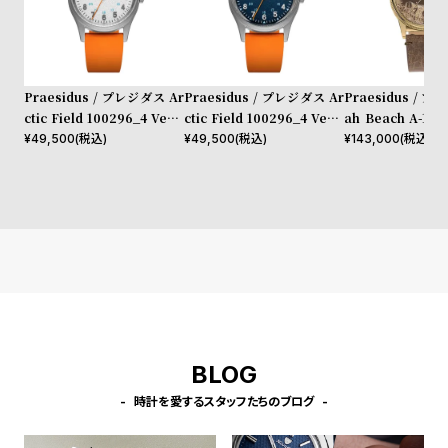
l
e
シ
返
Praesidus / プレジダス Ar
Praesidus / プレジダス Ar
Praesidus / プ
ョ
品
ctic Field 100296_4 Versi
ctic Field 100296_4 Versi
ah Beach A-11 
on B
on C
own Leather
¥
49,500
(税込)
¥
49,500
(税込)
¥
143,000
(税込)
ッ
に
ピ
つ
ン
い
グ
て
ガ
イ
ド
時
刻
計
印
BLOG
保
サ
時計を愛するスタッフたちのブログ
証
ー