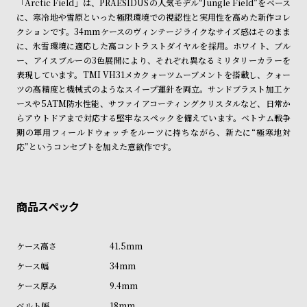
「Arctic Field」は、PRAESIDUSの人気モデル“Jungle Field”をベース
※ご予約商品・受注商品は、記載のお届け予定での発送となります。
ン
ン
に、寒冷地や雪原といった極限環境での視認性と実用性を高めた新作コレ
キ
ズ
クションです。34mmケースのヴィンテージライクなサイズ感はそのまま
商品の発送に関しまして
ン
腕
に、氷雪環境に適応した高コントラストダイヤルを採用。ホワイト、ブル
ー、アイスブルーの3色展開により、それぞれ異なるミリタリーカラーを
グ
時
表現しています。TMI VH31メカクォーツムーブメントを搭載し、クォー
計
ツの高精度と機械式のようなスイープ運針を両立。サンドブラスト加工ケ
レ
キ
ースや5ATM防水性能、サファイアコーティングクリスタルなど、日常か
らアウトドアまで対応する堅牢なスペックを備えています。ベトナム戦争
デ
ッ
期の軍用フィールドウォッチをルーツに持ちながら、新たに“極寒地対
ィ
ズ
応”というコンセプトを加えた意欲作です。
ー
腕
ス
時
腕
計
時
計
41.5mm
替
ア
34mm
え
ッ
9.4mm
ベ
プ
18mm