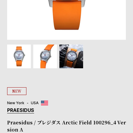
登
録
#Tags
リ
ッ
プ
バ
ル
チ
ッ
ク
ア
NEW
ッ
プ
New York
USA
ル
PRAESIDUS
ウ
ォ
Praesidus / プレジダス Arctic Field 100296_4 Ver
ッ
sion A
チ