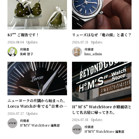
プ
ビ
ラ
ス
ス
よ
お
83º'" ご報告です！
リューズはなぜ「竜の頭」と書く？
く
問
2026.08.04
Update.
2026.07.31
Update.
あ
い
投稿者
投稿者
る
合
宮﨑 智子
hms_admin
質
わ
問
せ
ニューヨークの片隅から始まった、
Lorca Watchが奏でる"日常のロ
Hº M' S" WatchStore が路面店と
マン"｜Brand Picks #08
して名古屋に帰ってきた。
2026.07.17
Update.
2026.07.01
Update.
投稿者
HºM'S" WatchStore 編集部
投稿者
HºM'S" WatchStore 編集部