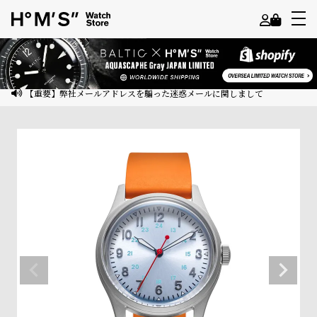
よ
う
こ
【重要】弊社メールアドレスを騙った迷惑メールに関しまして
そ
ゲ
ス
ト
様
ロ
グ
イ
ン
会
員