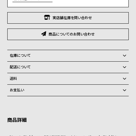
グ
ラ
フ
実店舗在庫を問い合わせ
全
世
商品についてのお問い合わせ
て
界
の
の
商
腕
在庫について
品
時
全国の系列店と在庫を共有しているため、在庫切れの場合がございま
配送について
計
す。
ご注文商品のお届け日数は在庫状況により異なり、
在庫切れの場合、キャンセルをさせて頂きます。
送料
ブ
弊社物流センターからの発送
配送料：550円（全国一律）
ラ
お支払い
税込16,500円以上で全国送料無料
系列店舗から取り寄せ後に発送
ン
クレジットカード、Amazon Pay、PayPay、コンビニ後払い、代金引
ド
換、銀行振込
上記のいずれかでの発送となります。
※限定品・受注販売商品・予約商品はクレジットカード、銀行振込のみ
発送日の確定はご注文確認後となります。場合によってはお届け日時の
一
ご利用頂けます。
ご希望に沿えない場合もございますので予めご了承くださいませ。
覧
ショッピングガイド
ラ
メ
詳しくは下記のページをご覧くださいませ。