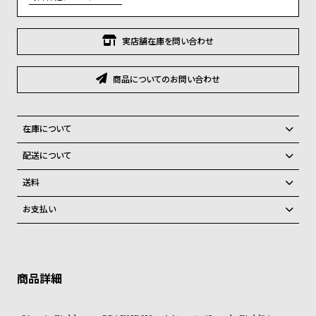
グ
ラ
フ
実店舗在庫を問い合わせ
全
世
商品についてのお問い合わせ
て
界
の
の
商
腕
在庫について
品
時
全国の系列店と在庫を共有しているため、在庫切れの場合がございま
配送について
計
す。
ご注文商品のお届け日数は在庫状況により異なり、
在庫切れの場合、キャンセルをさせて頂きます。
送料
ブ
弊社物流センターからの発送
配送料：550円（全国一律）
ラ
お支払い
税込16,500円以上で全国送料無料
系列店舗から取り寄せ後に発送
ン
クレジットカード、Amazon Pay、PayPay、コンビニ後払い、代金引
ド
換、銀行振込
上記のいずれかでの発送となります。
※限定品・受注販売商品・予約商品はクレジットカード、銀行振込のみ
発送日の確定はご注文確認後となります。場合によってはお届け日時の
一
ご利用頂けます。
ご希望に沿えない場合もございますので予めご了承くださいませ。
覧
ショッピングガイド
ラ
メ
詳しくは下記のページをご覧くださいませ。