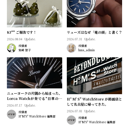
プ
ビ
ラ
ス
ス
よ
お
83º'" ご報告です！
リューズはなぜ「竜の頭」と書く？
く
問
2026.08.04
Update.
2026.07.31
Update.
あ
い
投稿者
投稿者
る
合
宮﨑 智子
hms_admin
質
わ
問
せ
ニューヨークの片隅から始まった、
Lorca Watchが奏でる"日常のロ
Hº M' S" WatchStore が路面店と
マン"｜Brand Picks #08
して名古屋に帰ってきた。
2026.07.17
Update.
2026.07.01
Update.
投稿者
HºM'S" WatchStore 編集部
投稿者
HºM'S" WatchStore 編集部