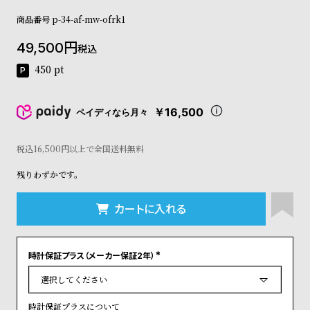
コ
商品番号
p-34-af-mw-ofrk1
ー
ニ
49,500
ッ
税込
シ
450
pt
ュ
ヴ
ィ
￥16,500
ペイディなら月々
ヴ
ィ
ア
税込16,500円以上で全国送料無料
ン
残りわずかです。
ウ
エ
ス
カートに入れる
ト
ウ
ッ
時計保証プラス（メーカー保証2年）
ド
(
ク
必
須
ロ
)
ノ
時計保証プラスについて