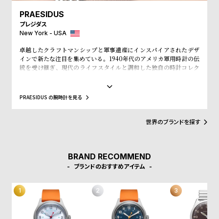
w
o
PRAESIDUS
s
u
プレジダス
t
New York - USA
B
S
卓越したクラフトマンシップと軍事遺産にインスパイアされたデザ
l
h
インで新たな注目を集めている。1940年代のアメリカ軍用時計の伝
統を受け継ぎ、現代のライフスタイルと調和した独自の時計コレク
o
o
ションを展開し、時代を超えた価値を提供する。第二次世界大戦中
g
p
のアメリカ軍用時計の厳しい環境下での使用に耐えた軍用時計の堅
牢さと精度に魅了され、その設計哲学を現代に伝えるべく、ブラン
PRAESIDUS の腕時計を見る
l
ドを立ち上げた。ヴィンテージ風のデザインを最新の時計製造技術
と融合させ、クラシックなミリタリースタイルを現代的に再解釈し
i
ている。各モデルには、歴史的な軍用時計の要素が取り入れられ、
世界のブランドを探す
s
そのストーリーを次世代に伝える使命を担っている。高品質な素材
と職人技を駆使して製造され、日常のあらゆるシーンで活躍できる
t
アイテムとなっている。「プレジダス」は社会貢献活動にも積極的
#
に取り組んでおり、腕時計の販売の一部を退役軍人支援や軍事遺産
BRAND RECOMMEND
の保存活動に寄付することで、ブランドの時計を購入することがコ
P
ブランドのおすすめアイテム
ミュニティへの貢献にもつながることを強調している。この取り組
e
みを通じて、エンドユーザーに対して、単なる時計ブランドを超え
た存在であることを示している。未来への展望「プレジダス」は、
o
過去の伝統を尊重しながらも、未来を見据えた製品開発を進めてい
p
る。