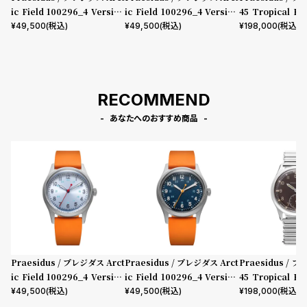
ic Field 100296_4 Version
ic Field 100296_4 Version
45 Tropical Bo
A
C
Bracelet
¥
49,500
(税込)
¥
49,500
(税込)
¥
198,000
(税込)
RECOMMEND
あなたへのおすすめ商品
Praesidus / プレジダス Arct
Praesidus / プレジダス Arct
Praesidus / 
ic Field 100296_4 Version
ic Field 100296_4 Version
45 Tropical Bo
A
C
Bracelet
¥
49,500
(税込)
¥
49,500
(税込)
¥
198,000
(税込)