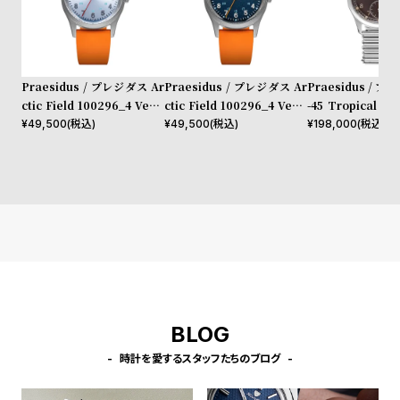
l
e
シ
返
Praesidus / プレジダス Ar
Praesidus / プレジダス Ar
Praesidus / プ
ョ
品
ctic Field 100296_4 Versi
ctic Field 100296_4 Versi
-45 Tropical Bon
on A
on C
d Bracelet
¥
49,500
(税込)
¥
49,500
(税込)
¥
198,000
(税込)
ッ
に
ピ
つ
ン
い
グ
て
ガ
イ
ド
時
刻
計
印
BLOG
保
サ
時計を愛するスタッフたちのブログ
証
ー