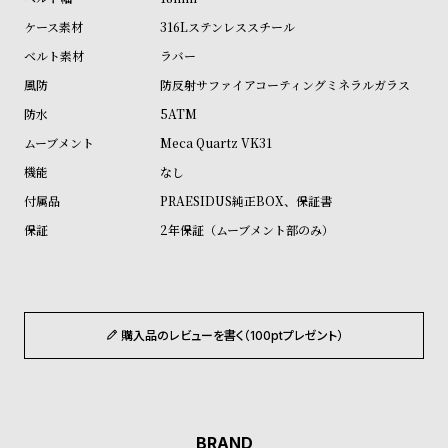
ル
ル
316Lステンレススチール
ト
ウ
ラバー
ォ
防反射サファイアコーティングミネラルガラス
ッ
5ATM
チ
Meca Quartz VK31
バ
なし
ン
PRAESIDUS純正BOX、保証書
ド
2年保証（ムーブメント部のみ）
そ
限
の
定
他
/
の
別
購入品のレビューを書く（100ptプレゼント）
商
注
品
モ
デ
ル
BRAND