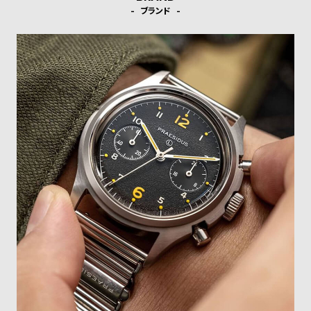
受
雑
ブランド
注
誌
販
掲
売
載
モ
商
デ
品
ル
衣
セ
装
ー
貸
ル
出
情
報
N
A
e
b