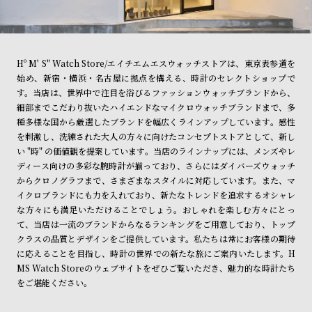
Hº M' S" Watch Store/エイチエムエスウォッチストアは、東京表参道を
始め、新宿・横浜・名古屋に拠点を構える、時計のセレクトショップで
す。当店は、世界中で注目を浴びるファッションウォッチブランドから、
細部までこだわり抜いたハイエンドなマイクロウォッチブランドまで、多
種多様な国から厳選したブランドを幅広くラインアップしています。感性
を刺激し、洗練された大人の方々に向けたコンセプトストアとして、新し
い "時" の価値観を提案しています。当店のラインナップには、メンズやレ
ディース向けの多彩な腕時計が揃っており、さらにはダイバーズウォッチ
からクロノグラフまで、さまざまなスタイルに対応しています。また、マ
イクロブランドにも力を入れており、新たなトレンドを追求するオシャレ
な方々にも満足いただけることでしょう。おしゃれを楽しむ方々にとっ
て、当店は一流のブランドからなるランキングをご用意しており、トップ
クラスの品質とデザインをご提供しています。私たちは常にお客様の期待
に応えることを目指し、時計の世界での新たな旅にご案内いたします。H
MS Watch Storeのウェブサイトをぜひご覧いただき、魅力的な時計たち
をご堪能ください。