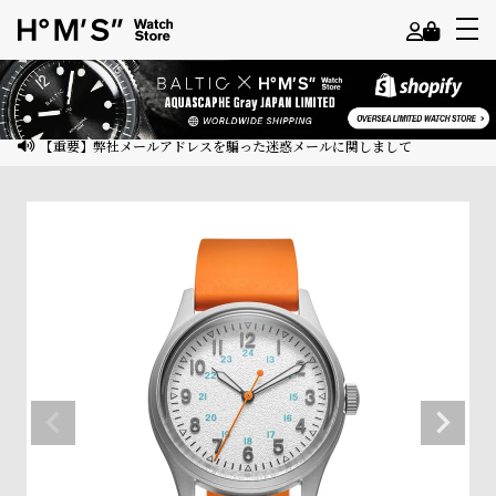
よ
う
こ
【重要】弊社メールアドレスを騙った迷惑メールに関しまして
そ
ゲ
ス
ト
様
ロ
グ
イ
ン
会
員