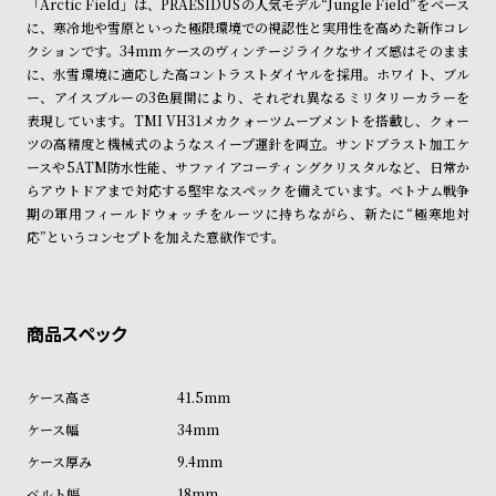
「Arctic Field」は、PRAESIDUSの人気モデル“Jungle Field”をベース
※ご予約商品・受注商品は、記載のお届け予定での発送となります。
ン
ン
に、寒冷地や雪原といった極限環境での視認性と実用性を高めた新作コレ
キ
ズ
クションです。34mmケースのヴィンテージライクなサイズ感はそのまま
商品の発送に関しまして
ン
腕
に、氷雪環境に適応した高コントラストダイヤルを採用。ホワイト、ブル
ー、アイスブルーの3色展開により、それぞれ異なるミリタリーカラーを
グ
時
表現しています。TMI VH31メカクォーツムーブメントを搭載し、クォー
計
ツの高精度と機械式のようなスイープ運針を両立。サンドブラスト加工ケ
レ
キ
ースや5ATM防水性能、サファイアコーティングクリスタルなど、日常か
らアウトドアまで対応する堅牢なスペックを備えています。ベトナム戦争
デ
ッ
期の軍用フィールドウォッチをルーツに持ちながら、新たに“極寒地対
ィ
ズ
応”というコンセプトを加えた意欲作です。
ー
腕
ス
時
腕
計
時
計
41.5mm
替
ア
34mm
え
ッ
9.4mm
ベ
プ
18mm