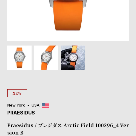
登
録
#Tags
リ
ッ
プ
バ
ル
チ
ッ
ク
ア
NEW
ッ
プ
New York
USA
ル
PRAESIDUS
ウ
ォ
Praesidus / プレジダス Arctic Field 100296_4 Ver
ッ
sion B
チ