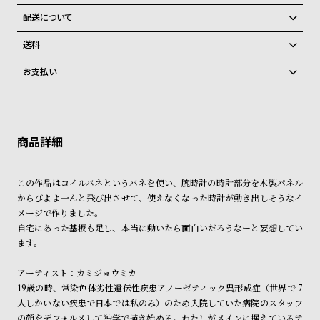
グ
全国の系列店と在庫を共有しているため、在庫切れの場合がございま
配送について
ラ
す。
フ
ご注文商品のお届け日数は在庫状況により異なり、
在庫切れの場合、キャンセルをさせて頂きます。
送料
弊社物流センターからの発送
配送料：550円（全国一律）
全
世
お支払い
税込16,500円以上で全国送料無料
系列店舗から取り寄せ後に発送
て
界
クレジットカード、Amazon Pay、PayPay、コンビニ後払い、代金引
の
の
換、銀行振込
上記のいずれかでの発送となります。
※限定品・受注販売商品・予約商品はクレジットカード、銀行振込のみ
発送日の確定はご注文確認後となります。場合によってはお届け日時の
商
腕
ご利用頂けます。
ご希望に沿えない場合もございますので予めご了承くださいませ。
品
時
ショッピングガイド
計
詳しくは下記のページをご覧くださいませ。
この作品はコイルバネというバネを使い、腕時計の時計部分を木製パネル
※ご予約商品・受注商品は、記載のお届け予定での発送となります。
ブ
からびよよ一んと飛び出させて、使えなくなった時計が動き出しそうなイ
ラ
メージで作りました。
商品の発送に関しまして
ン
自宅にあった基板も足し、本当に動いたら面白いだろうなーと妄想してい
ます。
ド
一
アーティスト：カミジョウミカ
覧
19歳の時、常染色体劣性遺伝性疾患アノーゼティック異形成症（世界で 7
人しかいない疾患で日本では私のみ）のため入院していた病院のスタッフ
ラ
メ
の顔をデフォルメして独学で描き始める。わたしがメインに据えているテ