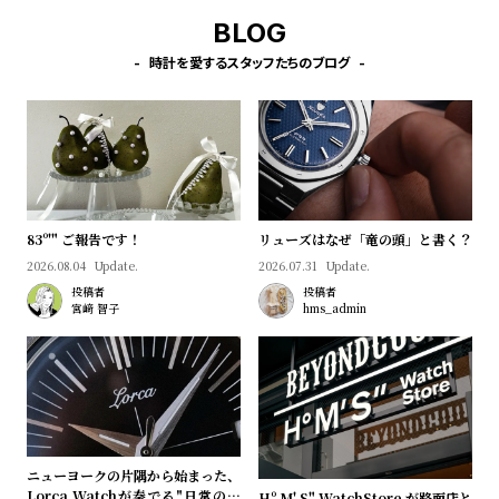
w
o
BLOG
s
u
時計を愛するスタッフたちのブログ
t
B
S
l
h
o
o
g
p
l
83º'" ご報告です！
リューズはなぜ「竜の頭」と書く？
i
2026.08.04
Update.
2026.07.31
Update.
s
投稿者
投稿者
宮﨑 智子
hms_admin
t
#
P
e
o
p
ニューヨークの片隅から始まった、
Lorca Watchが奏でる"日常のロ
Hº M' S" WatchStore が路面店と