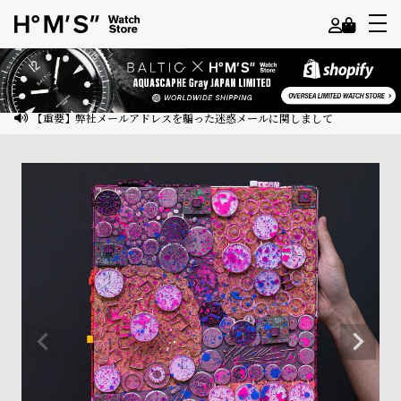
よ
う
こ
【重要】弊社メールアドレスを騙った迷惑メールに関しまして
そ
ゲ
ス
ト
様
ロ
グ
イ
ン
会
員