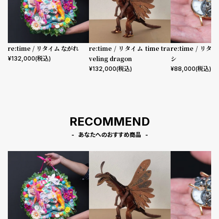
プ
ビ
ラ
ス
ス
よ
お
re:time / リタイム ながれ
re:time / リタイム time tra
re:time / リ
く
問
veling dragon
シ
¥
132,000
(税込)
¥
132,000
(税込)
¥
88,000
(税込)
あ
い
る
合
質
わ
問
せ
RECOMMEND
あなたへのおすすめ商品