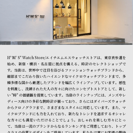
Hº M' S" Watch Store/エイチエムエスウォッチストアは、東京表参道を
始め、新宿・横浜・名古屋に拠点を構える、時計のセレクトショップで
す。当店は、世界中で注目を浴びるファッションウォッチブランドから、
細部までこだわり抜いたハイエンドなマイクロウォッチブランドまで、多
種多様な国から厳選したブランドを幅広くラインアップしています。感性
を刺激し、洗練された大人の方々に向けたコンセプトストアとして、新し
い "時" の価値観を提案しています。当店のラインナップには、メンズやレ
ディース向けの多彩な腕時計が揃っており、さらにはダイバーズウォッチ
からクロノグラフまで、さまざまなスタイルに対応しています。また、マ
イクロブランドにも力を入れており、新たなトレンドを追求するオシャレ
な方々にも満足いただけることでしょう。おしゃれを楽しむ方々にとっ
て、当店は一流のブランドからなるランキングをご用意しており、トップ
クラスの品質とデザインをご提供しています。私たちは常にお客様の期待