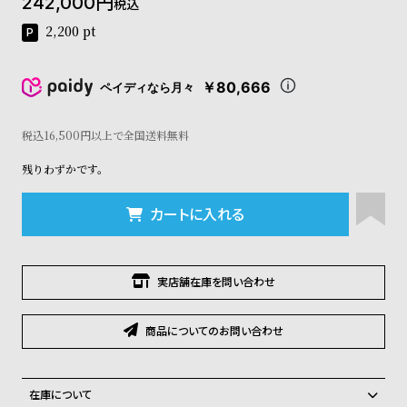
242,000
税込
コ
ー
2,200
pt
ニ
ッ
シ
￥80,666
ペイディなら月々
ュ
ヴ
税込16,500円以上で全国送料無料
ィ
ヴ
残りわずかです。
ィ
ア
ン
カートに入れる
ウ
エ
ス
実店舗在庫を問い合わせ
ト
ウ
ッ
商品についてのお問い合わせ
ド
ク
ロ
ノ
在庫について