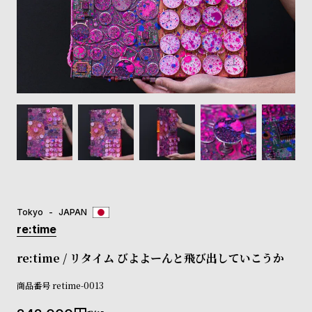
登
録
#Tags
リ
ッ
プ
バ
ル
チ
ッ
ク
ア
Tokyo
JAPAN
ッ
re:time
プ
ル
re:time / リタイム びよよーんと飛び出していこうか
ウ
ォ
商品番号
retime-0013
ッ
チ