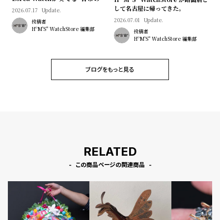
l
マン"｜Brand Picks #08
して名古屋に帰ってきた。
2026.07.17
Update.
e
2026.07.01
Update.
投稿者
HºM'S" WatchStore 編集部
投稿者
HºM'S" WatchStore 編集部
シ
返
ョ
品
ッ
に
ブログをもっと見る
ピ
つ
ン
い
グ
て
ガ
イ
RELATED
ド
この商品ページの関連商品
時
刻
計
印
保
サ
証
ー