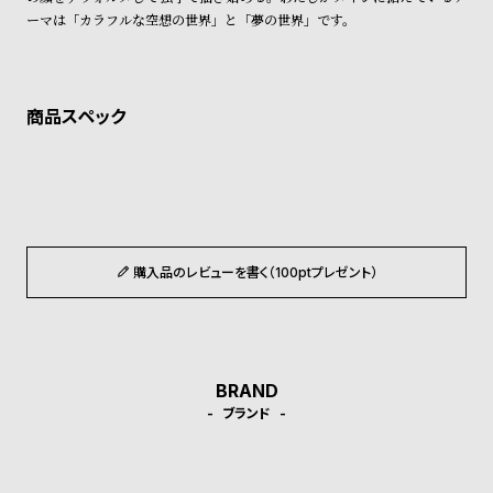
ン
ン
ーマは「カラフルな空想の世界」と「夢の世界」です。
キ
ズ
ン
腕
グ
時
計
レ
キ
デ
ッ
ィ
ズ
ー
腕
購入品のレビューを書く（100ptプレゼント）
ス
時
腕
計
時
計
BRAND
替
ア
ブランド
え
ッ
ベ
プ