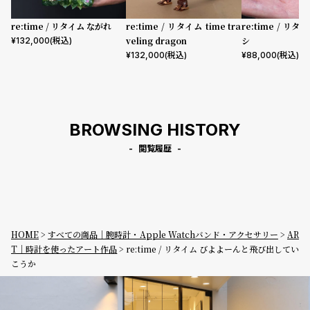
re:time / リタイム ながれ
re:time / リタイム time tra
re:time / リ
veling dragon
シ
¥
132,000
(税込)
¥
132,000
(税込)
¥
88,000
(税込)
BROWSING HISTORY
閲覧履歴
HOME
すべての商品｜腕時計・Apple Watchバンド・アクセサリー
AR
T｜時計を使ったアート作品
re:time / リタイム びよよーんと飛び出してい
こうか