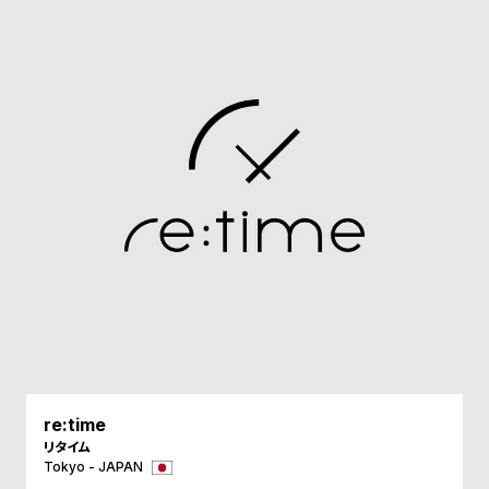
ル
ル
ト
ウ
ォ
ッ
チ
バ
ン
ド
そ
限
の
定
他
/
の
別
商
注
品
モ
re:time
デ
リタイム
Tokyo - JAPAN
ル