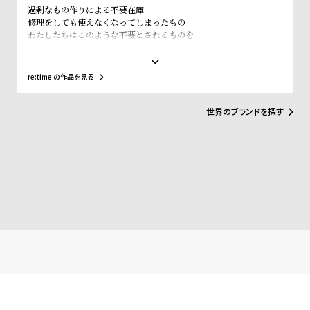
受
雑
過剰なもの作りによる不要在庫
修理をしても使えなくなってしまったもの
注
誌
わたしたちはこのような不要とされるものを
販
掲
必要なものに変えていきます
止まっている時間が
売
載
また動きはじめる
re:time の作品を見る
モ
商
不要になった腕時計を回収し、re:timeアーティストが新たなアート
作品を創り出します。
デ
品
世界のブランドを探す
ル
衣
セ
装
ー
貸
ル
出
情
報
N
A
e
b