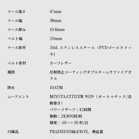
ル
ル
47mm
ト
ウ
ォ
38mm
ッ
10.8mm
チ
20mm
バ
316L ステンレススチール（PVDゴールドメッ
キ)
ン
カーフレザー
ド
反射防止コーティングダブルドームサファイアガ
そ
限
ラス
の
定
10ATM
他
/
MIYOTA/CITIZEN 9039（オートマチック/自
の
別
動巻き）
商
注
パワーリザーブ：42時間
品
モ
振動：28,800回/時
精度：-10～＋30 秒/日
デ
PRAESIDUS純正BOX、保証書
ル