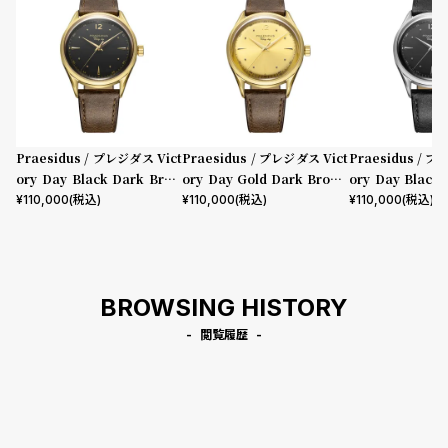
Praesidus / プレジダス Vict
Praesidus / プレジダス Vict
Praesidus / プ
ory Day Black Dark Brow
ory Day Gold Dark Brown
ory Day Black 
n Leather
Leather
her
¥
110,000
(税込)
¥
110,000
(税込)
¥
110,000
(税込)
BROWSING HISTORY
閲覧履歴