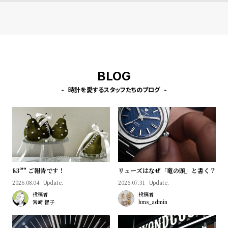
プ
ビ
ラ
ス
ス
よ
お
く
問
あ
い
BLOG
る
合
時計を愛するスタッフたちのブログ
質
わ
問
せ
83º'" ご報告です！
リューズはなぜ「竜の頭」と書く？
2026.08.04
Update.
2026.07.31
Update.
投稿者
投稿者
宮﨑 智子
hms_admin