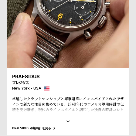
w
o
s
u
t
B
S
l
h
o
o
g
p
l
i
PRAESIDUS
s
プレジダス
t
New York - USA
#
卓越したクラフトマンシップと軍事遺産にインスパイアされたデザ
P
インで新たな注目を集めている。1940年代のアメリカ軍用時計の伝
統を受け継ぎ、現代のライフスタイルと調和した独自の時計コレク
e
ションを展開し、時代を超えた価値を提供する。第二次世界大戦中
のアメリカ軍用時計の厳しい環境下での使用に耐えた軍用時計の堅
o
牢さと精度に魅了され、その設計哲学を現代に伝えるべく、ブラン
PRAESIDUS の腕時計を見る
p
ドを立ち上げた。ヴィンテージ風のデザインを最新の時計製造技術