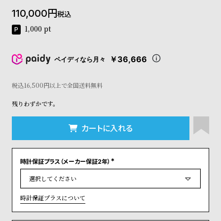
コ
110,000
税込
ー
ニ
1,000
pt
ッ
シ
ュ
￥36,666
ペイディなら月々
ヴ
ィ
ヴ
税込16,500円以上で全国送料無料
ィ
残りわずかです。
ア
ン
ウ
カートに入れる
エ
ス
ト
時計保証プラス（メーカー保証2年）
ウ
(
ッ
必
須
ド
)
ク
時計保証プラスについて
ロ
ノ