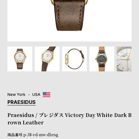
登
録
#Tags
リ
ッ
プ
バ
ル
チ
ッ
ク
ア
New York
USA
ッ
PRAESIDUS
プ
ル
Praesidus / プレジダス Victory Day White Dark B
ウ
rown Leather
ォ
ッ
商品番号
p-38-vd-mw-dbrsg
チ