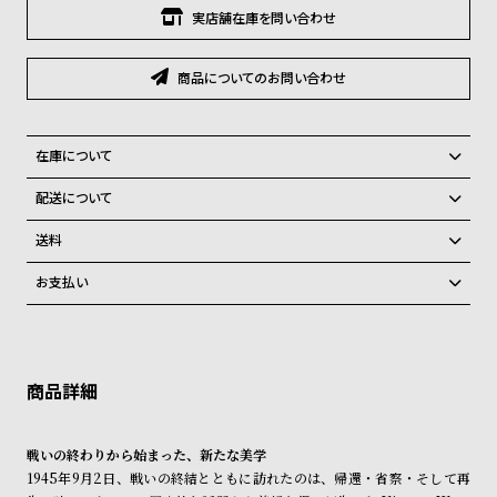
グ
実店舗在庫を問い合わせ
ラ
フ
商品についてのお問い合わせ
全
世
て
界
在庫について
の
の
全国の系列店と在庫を共有しているため、在庫切れの場合がございま
商
腕
配送について
す。
品
時
ご注文商品のお届け日数は在庫状況により異なり、
在庫切れの場合、キャンセルをさせて頂きます。
送料
計
弊社物流センターからの発送
配送料：550円（全国一律）
お支払い
ブ
税込16,500円以上で全国送料無料
系列店舗から取り寄せ後に発送
クレジットカード、Amazon Pay、PayPay、コンビニ後払い、代金引
ラ
換、銀行振込
上記のいずれかでの発送となります。
ン
※限定品・受注販売商品・予約商品はクレジットカード、銀行振込のみ
発送日の確定はご注文確認後となります。場合によってはお届け日時の
ド
ご利用頂けます。
ご希望に沿えない場合もございますので予めご了承くださいませ。
一
ショッピングガイド
詳しくは下記のページをご覧くださいませ。
覧
戦いの終わりから始まった、新たな美学
※ご予約商品・受注商品は、記載のお届け予定での発送となります。
ラ
メ
1945年9月2日、戦いの終結とともに訪れたのは、帰還・省察・そして再