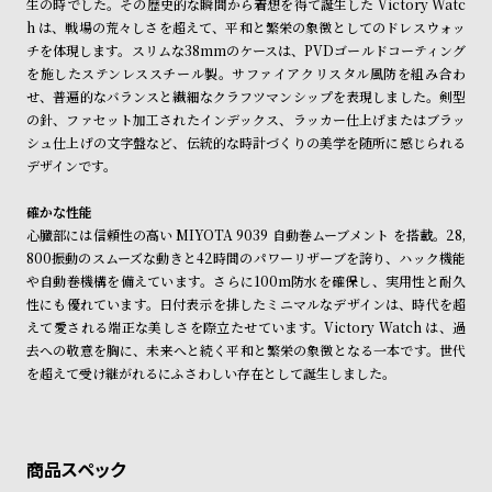
生の時でした。その歴史的な瞬間から着想を得て誕生した Victory Watc
商品の発送に関しまして
ン
ン
h は、戦場の荒々しさを超えて、平和と繁栄の象徴としてのドレスウォッ
キ
ズ
チを体現します。スリムな38mmのケースは、PVDゴールドコーティング
ン
腕
を施したステンレススチール製。サファイアクリスタル風防を組み合わ
せ、普遍的なバランスと繊細なクラフツマンシップを表現しました。剣型
グ
時
の針、ファセット加工されたインデックス、ラッカー仕上げまたはブラッ
計
シュ仕上げの文字盤など、伝統的な時計づくりの美学を随所に感じられる
レ
キ
デザインです。
デ
ッ
確かな性能
ィ
ズ
心臓部には信頼性の高い MIYOTA 9039 自動巻ムーブメント を搭載。28,
ー
腕
800振動のスムーズな動きと42時間のパワーリザーブを誇り、ハック機能
や自動巻機構を備えています。さらに100m防水を確保し、実用性と耐久
ス
時
性にも優れています。日付表示を排したミニマルなデザインは、時代を超
腕
計
えて愛される端正な美しさを際立たせています。Victory Watch は、過
時
去への敬意を胸に、未来へと続く平和と繁栄の象徴となる一本です。世代
を超えて受け継がれるにふさわしい存在として誕生しました。
計
替
ア
え
ッ
ベ
プ