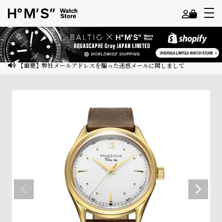
よ
う
こ
【重要】弊社メールアドレスを騙った迷惑メールに関しまして
そ
ゲ
ス
ト
様
ロ
グ
イ
ン
会
員