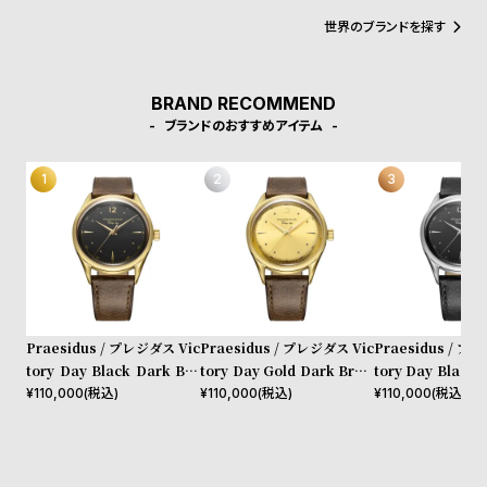
と融合させ、クラシックなミリタリースタイルを現代的に再解釈し
l
ている。各モデルには、歴史的な軍用時計の要素が取り入れられ、
世界のブランドを探す
e
そのストーリーを次世代に伝える使命を担っている。高品質な素材
と職人技を駆使して製造され、日常のあらゆるシーンで活躍できる
アイテムとなっている。「プレジダス」は社会貢献活動にも積極的
シ
返
に取り組んでおり、腕時計の販売の一部を退役軍人支援や軍事遺産
BRAND RECOMMEND
の保存活動に寄付することで、ブランドの時計を購入することがコ
ョ
品
ブランドのおすすめアイテム
ミュニティへの貢献にもつながることを強調している。この取り組
ッ
に
みを通じて、エンドユーザーに対して、単なる時計ブランドを超え
た存在であることを示している。未来への展望「プレジダス」は、
ピ
つ
過去の伝統を尊重しながらも、未来を見据えた製品開発を進めてい
ン
い
る。
グ
て
ガ
イ
ド
Praesidus / プレジダス Vic
Praesidus / プレジダス Vic
Praesidus / プ
時
刻
tory Day Black Dark Bro
tory Day Gold Dark Brow
tory Day Black 
wn Leather
n Leather
ther
¥
110,000
(税込)
¥
110,000
(税込)
¥
110,000
(税込)
計
印
保
サ
証
ー