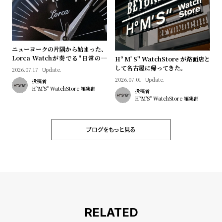
ニューヨークの片隅から始まった、
Lorca Watchが奏でる"日常のロ
Hº M' S" WatchStore が路面店と
マン"｜Brand Picks #08
して名古屋に帰ってきた。
2026.07.17
Update.
2026.07.01
Update.
投稿者
HºM'S" WatchStore 編集部
投稿者
HºM'S" WatchStore 編集部
ブログをもっと見る
RELATED