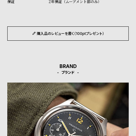
2年保証（ムーブメント部のみ）
受
雑
注
誌
販
掲
売
載
購入品のレビューを書く（100ptプレゼント）
モ
商
デ
品
ル
衣
セ
BRAND
装
ー
ブランド
貸
ル
出
情
報
N
A
e
b