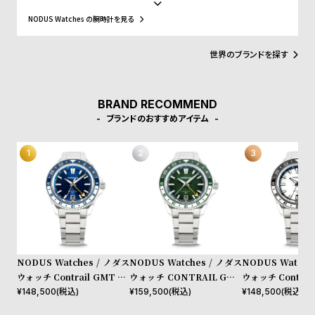
プ
ビ
的で革新的なデザインにフォームと機能をシームレスにブレンドし
ます。私たちのグローバルサプライチェーンはロサンゼルスで終わ
NODUS Watches の腕時計を見る
ラ
ス
り、それぞれの時計は私たちの工房で組み立てられ、調整され、テ
ストされます。より良い未来を計画し、限界を押し広げ、コミュニ
ス
ティを刺激し、愛する人生を創造する。
世界のブランドを探す
よ
お
く
問
あ
い
BRAND RECOMMEND
る
合
ブランドのおすすめアイテム
質
わ
問
せ
NODUS Watches / ノダス
NODUS Watches / ノダス
NODUS Watche
ウォッチ Contrail GMT Im
ウォッチ CONTRAIL GMT
ウォッチ Contrail
pulse
EVERGREEN
laris
¥
148,500
(税込)
¥
159,500
(税込)
¥
148,500
(税込)