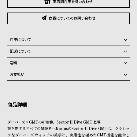
グ
実店舗在庫を問い合わせ
ラ
フ
商品についてのお問い合わせ
全
世
て
界
在庫について
の
の
全国の系列店と在庫を共有しているため、在庫切れの場合がございま
配送について
商
腕
す。
ご注文商品のお届け日数は在庫状況により異なり、
在庫切れの場合、キャンセルをさせて頂きます。
品
時
送料
計
弊社物流センターからの発送
配送料：550円（全国一律）
お支払い
税込16,500円以上で全国送料無料
系列店舗から取り寄せ後に発送
ブ
クレジットカード、Amazon Pay、PayPay、コンビニ後払い、代金引
ラ
換、銀行振込
上記のいずれかでの発送となります。
※限定品・受注販売商品・予約商品はクレジットカード、銀行振込のみ
ン
発送日の確定はご注文確認後となります。場合によってはお届け日時の
ご利用頂けます。
ご希望に沿えない場合もございますので予めご了承くださいませ。
ド
一
ショッピングガイド
詳しくは下記のページをご覧くださいませ。
ダイバーズ×GMTの新定番、Sector II Dive GMT 登場
覧
※ご予約商品・受注商品は、記載のお届け予定での発送となります。
旅を愛するすべての冒険者へ――NodusのSector II Dive GMTは、クラシッ
ラ
メ
クなダイバーズウォッチの美学と、実用性を極めたGMT機能を融合し
商品の発送に関しまして