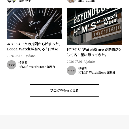
宮﨑 智子
hms_admin
ニューヨークの片隅から始まった、
Lorca Watchが奏でる"日常のロ
Hº M' S" WatchStore が路面店と
マン"｜Brand Picks #08
して名古屋に帰ってきた。
2026.07.17
Update.
2026.07.01
Update.
投稿者
HºM'S" WatchStore 編集部
投稿者
HºM'S" WatchStore 編集部
ブログをもっと見る