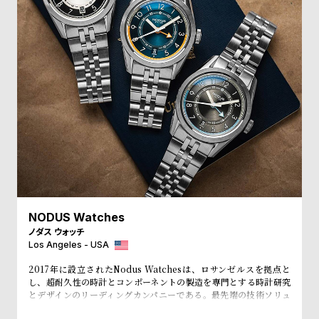
l
e
シ
返
ョ
品
ッ
に
ピ
つ
ン
い
グ
て
ガ
イ
NODUS Watches
ド
ノダス ウォッチ
時
刻
Los Angeles - USA
計
印
2017年に設立されたNodus Watchesは、ロサンゼルスを拠点と
保
サ
し、超耐久性の時計とコンポーネントの製造を専門とする時計研究
とデザインのリーディングカンパニーである。最先端の技術ソリュ
証
ー
ーションの厳格な研究とテストを通じて、Nodus Watchesは効率