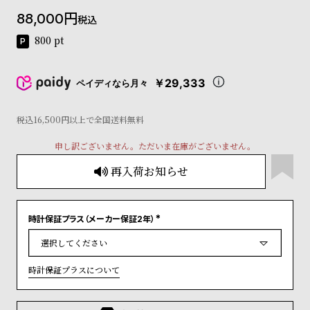
コ
88,000
税込
ー
ニ
800
pt
ッ
シ
ュ
￥29,333
ペイディなら月々
ヴ
ィ
ヴ
税込16,500円以上で全国送料無料
ィ
申し訳ございません。ただいま在庫がございません。
ア
ン
再入荷お知らせ
ウ
エ
ス
ト
時計保証プラス（メーカー保証2年）
(
ウ
必
ッ
須
)
ド
時計保証プラスについて
ク
ロ
ノ