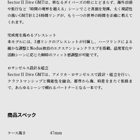
Sector II Dive GMTは、単なるダイバーズの枠にとどまらず、海外出張
ル
ル
や旅行など「時間の境界を越える」シーンでこそ真価を発揮。太く視認性
ト
ウ
の高いGMT針と24時間リングが、もう一つの世界の時間を正確に教えて
ォ
くれます。
ッ
完成度を高めるブレスレット
チ
本モデルには、3連リンクのブレスレットが付属し、ハーフリンクによる
バ
細かな調整とNodus独自のエクステンションクラスプを搭載。温度変化や
活動シーンに応じた瞬時のフィット感調整が可能です。
ン
ド
ロサンゼルス設計＆組立
そ
限
Sector II Dive GMTは、アメリカ・ロサンゼルスで設計・組立を行い、
クラフトマンシップと機能性を融合。都市から海、時差をまたぐ旅路ま
の
定
で、あらゆるシーンで頼れるパートナーとなる一本です。
他
/
の
別
商
注
品
モ
デ
47mm
ル