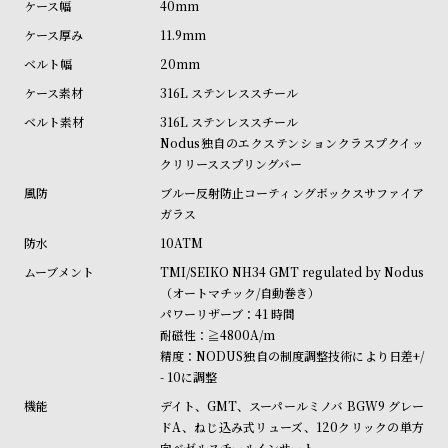
40mm
受
雑
11.9mm
注
誌
20mm
販
掲
316L ステンレススチール
売
載
モ
商
316L ステンレススチール
Nodus独自のエクステンションクラスプクイッ
デ
品
クリリーススプリングバー
ル
ブルー反射防止コーティングボックスサファイア
衣
セ
ガラス
装
ー
10ATM
貸
ル
TMI/SEIKO NH34 GMT regulated by Nodus
出
（オートマチック/自動巻き）
パワーリザーブ：41 時間
情
耐磁性：≧4800A/m
報
精度：NODUS独自の制度調整技術により日差+/
- 10に調整
N
A
デイト、GMT、スーパールミノバ BGW9 グレー
e
b
ドA、ねじ込み式リューズ、120クリックの単方
向ベゼルスチールインサート