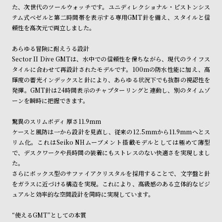
ン
ン
た、次世代のツールウォッチです。ユニディレクショナル・ピストンシス
テム式ベゼルと第二時間帯を表示する専用GMT針を備え、スタイルと信
キ
ズ
頼性を高次元で両立しました。
ン
腕
グ
時
あらゆる冒険に耐えうる設計
Sector II Dive GMTは、水中での信頼性を保ちながら、現代のライフス
計
タイルに合わせて再設計されたモデルです。100mの防水性能に加え、高
レ
キ
輝度の蓄光インデックスと針により、あらゆる状況下でも抜群の視認性を
デ
ッ
発揮。GMT針は24時間表示のチャプターリングと連動し、別のタイムゾ
ーンを瞬時に把握できます。
ィ
ズ
ー
腕
驚異のスリムボディ 厚さ11.9mm
ス
時
ケースと風防は一から設計を見直し、従来の12.5mmから11.9mmへとス
リム化。これはSeiko NHムーブメント搭載モデルとしては極めて薄型
腕
計
で、デスクワークや長時間の装着にもストレスのない快適さを実現しまし
時
た。
計
さらにボックス型のサファイアクリスタルを採用することで、文字盤と針
をガラスに近づける構造を実現。これにより、高級感のある立体的なビジ
替
ア
ュアルと効率的な空間設計を同時に実現しています。
え
ッ
ベ
プ
“使えるGMT”としての本質