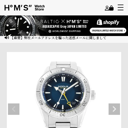
よ
う
こ
【重要】弊社メールアドレスを騙った迷惑メールに関しまして
そ
ゲ
ス
ト
様
ロ
グ
イ
ン
会
員