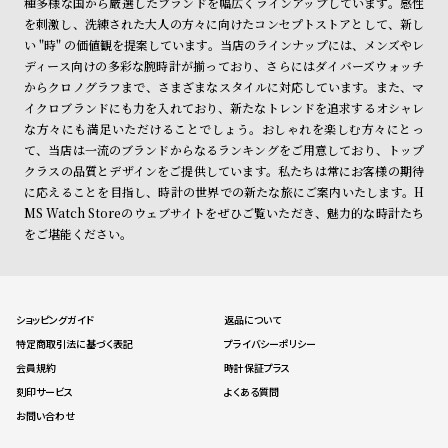
種多様な国から厳選したブランドを幅広くラインアップしています。感性
を刺激し、洗練された大人の方々に向けたコンセプトストアとして、新し
い "時" の価値観を提案しています。当店のラインナップには、メンズやレ
ディース向けの多彩な腕時計が揃っており、さらにはダイバーズウォッチ
からクロノグラフまで、さまざまなスタイルに対応しています。また、マ
イクロブランドにも力を入れており、新たなトレンドを追求するオシャレ
な方々にも満足いただけることでしょう。おしゃれを楽しむ方々にとっ
て、当店は一流のブランドからなるランキングをご用意しており、トップ
クラスの品質とデザインをご提供しています。私たちは常にお客様の期待
に応えることを目指し、時計の世界での新たな旅にご案内いたします。H
MS Watch Storeのウェブサイトをぜひご覧いただき、魅力的な時計たち
をご堪能ください。
ショッピングガイド
返品について
特定商取引法に基づく表記
プライバシーポリシー
会員規約
時計保証プラス
刻印サービス
よくある質問
お問い合わせ