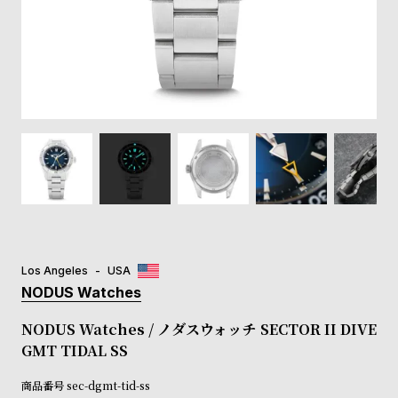
登
録
#Tags
リ
ッ
プ
バ
ル
チ
ッ
ク
ア
Los Angeles
USA
ッ
NODUS Watches
プ
ル
NODUS Watches / ノダスウォッチ SECTOR II DIVE
ウ
GMT TIDAL SS
ォ
ッ
商品番号
sec-dgmt-tid-ss
チ