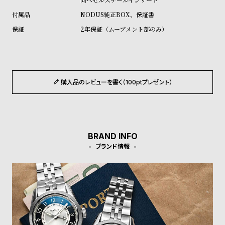
w
o
NODUS純正BOX、保証書
s
u
2年保証（ムーブメント部のみ）
t
B
S
l
h
o
o
購入品のレビューを書く（100ptプレゼント）
g
p
l
i
s
BRAND INFO
t
ブランド情報
#
P
e
o
p