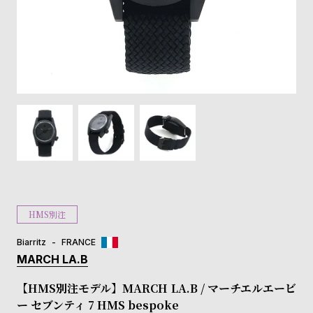
登
録
#Tags
リ
ッ
プ
バ
ル
チ
ッ
ク
ア
HMS別注
ッ
プ
Biarritz
FRANCE
ル
MARCH LA.B
ウ
ォ
【HMS別注モデル】MARCH LA.B / マーチエルエービ
ッ
ー セブンティ 7 HMS bespoke
チ