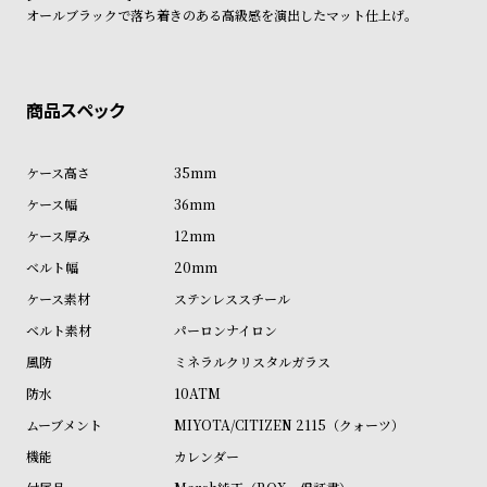
ン
ン
オールブラックで落ち着きのある高級感を演出したマット仕上げ。
商品の発送に関しまして
キ
ズ
ン
腕
グ
時
計
レ
キ
35mm
デ
ッ
36mm
ィ
ズ
12mm
ー
腕
20mm
ス
時
ステンレススチール
腕
計
パーロンナイロン
時
ミネラルクリスタルガラス
計
10ATM
替
ア
MIYOTA/CITIZEN 2115（クォーツ）
え
ッ
カレンダー
ベ
プ