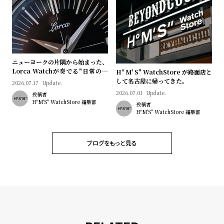
プ
ビ
ラ
ス
ス
よ
お
く
問
ニューヨークの片隅から始まった、
あ
い
Lorca Watchが奏でる"日常のロ
Hº M' S" WatchStore が路面店と
マン"｜Brand Picks #08
して名古屋に帰ってきた。
2026.07.17
Update.
る
合
2026.07.01
Update.
投稿者
質
わ
HºM'S" WatchStore 編集部
投稿者
HºM'S" WatchStore 編集部
問
せ
ブログをもっと見る