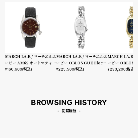
MARCH LA.B / マーチエルエ
MARCH LA.B / マーチエルエ
MARCH LA.B 
ービー AM69 オートマティッ
ービー OBLONGUE Electri
ービー OBLONGU
ク ボルドー レザールノワール
que 20 mm
que 20 mm
¥
160,600
(税込)
¥
225,500
(税込)
¥
233,200
(税込)
BROWSING HISTORY
閲覧履歴