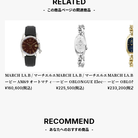
RELATED
この商品ページの関連商品
MARCH LA.B / マーチエルエ
MARCH LA.B / マーチエルエ
MARCH LA.B 
ービー AM69 オートマティッ
ービー OBLONGUE Electri
ービー OBLONGU
ク ボルドー レザールノワール
que 20 mm
que 20 mm
¥
160,600
(税込)
¥
225,500
(税込)
¥
233,200
(税込)
RECOMMEND
あなたへのおすすめ商品