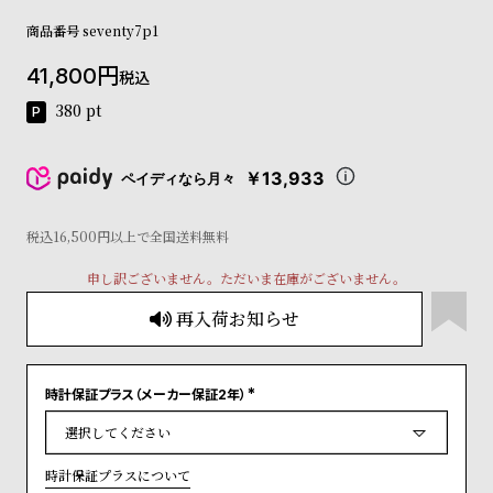
コ
商品番号
seventy7p1
ー
ニ
41,800
ッ
税込
シ
380
pt
ュ
ヴ
ィ
￥13,933
ペイディなら月々
ヴ
ィ
ア
税込16,500円以上で全国送料無料
ン
ウ
申し訳ございません。ただいま在庫がございません。
エ
再入荷お知らせ
ス
ト
ウ
ッ
時計保証プラス（メーカー保証2年）
(
ド
必
ク
須
)
ロ
時計保証プラスについて
ノ