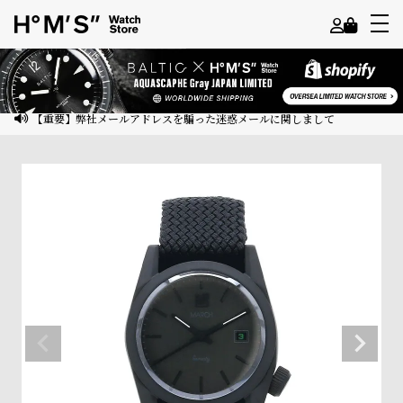
よ
う
こ
【重要】弊社メールアドレスを騙った迷惑メールに関しまして
そ
ゲ
ス
ト
様
ロ
グ
イ
ン
会
員