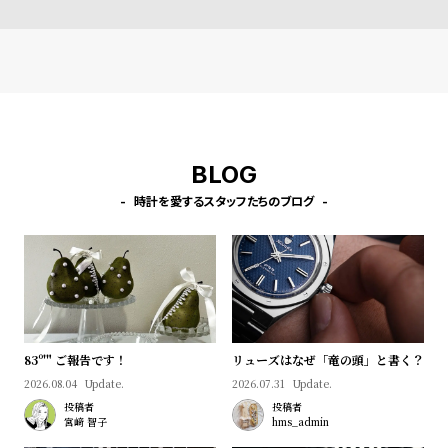
l
e
シ
返
ョ
品
ッ
に
BLOG
ピ
つ
ン
い
時計を愛するスタッフたちのブログ
グ
て
ガ
イ
ド
時
刻
83º'" ご報告です！
リューズはなぜ「竜の頭」と書く？
計
印
2026.08.04
Update.
2026.07.31
Update.
保
サ
投稿者
投稿者
証
ー
宮﨑 智子
hms_admin