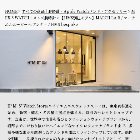
HOME
すべての商品｜腕時計・Apple Watchバンド・アクセサリー
M
EN'S WATCH | メンズ腕時計
【HMS別注モデル】MARCH LA.B / マーチ
エルエービー セブンティ 7 HMS bespoke
Hº M' S" Watch Store/エイチエムエスウォッチストアは、東京表参道を
始め、新宿・横浜・名古屋に拠点を構える、時計のセレクトショップで
す。当店は、世界中で注目を浴びるファッションウォッチブランドから、
細部までこだわり抜いたハイエンドなマイクロウォッチブランドまで、多
種多様な国から厳選したブランドを幅広くラインアップしています。感性
を刺激し、洗練された大人の方々に向けたコンセプトストアとして、新し