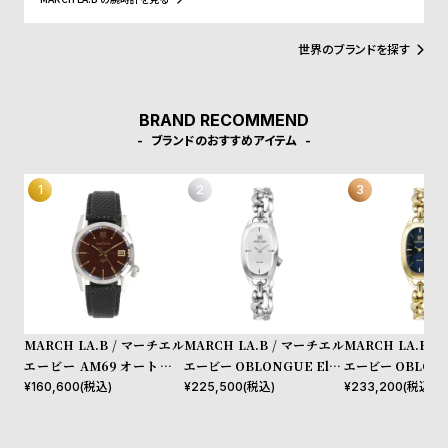
w
o
力である。細部の仕上げやディティールにもこだわりを見せるフラ
ンス製。新進気鋭でありながらフランスの「コレット」やイタリア
s
u
の「ルイーザ ローマ」といった著名なショップでも取り扱いがあ
世界のブランドを探す
t
り、世界中のファッショニスタの注目を集めている。
B
S
l
h
BRAND RECOMMEND
ブランドのおすすめアイテム
o
o
g
p
l
i
s
t
#
P
MARCH LA.B / マーチエル
MARCH LA.B / マーチエル
MARCH LA.B 
エービー AM69 オートマテ
エービー OBLONGUE Elec
エービー OBLONG
e
ィック ボルドー レザールノ
trique 20 mm
trique 20 mm
¥
160,600
(税込)
¥
225,500
(税込)
¥
233,200
(税込)
o
ワール
p