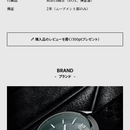
March純正（BOX、保証書）
ル
ル
2年（ムーブメント部のみ）
ト
ウ
ォ
ッ
チ
購入品のレビューを書く（100ptプレゼント）
バ
ン
ド
そ
限
BRAND
の
定
ブランド
他
/
の
別
商
注
品
モ
デ
ル