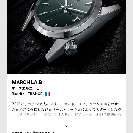
受
雑
注
誌
販
掲
売
載
モ
商
デ
品
ル
衣
セ
装
ー
貸
ル
MARCH LA.B
出
マーチエルエービー
Biarritz - FRANCE
情
報
2010年、フランス人のアラン・マーリックと、フランスからロサン
ジェルスに移住したジェローム・マージュによってスタートしたウ
ォッチブランド、「MARCH LA.B」。ビアリッツにおける伝統的な
N
A
ヨーロピアンスタイルと1960年代アメリカのストリート要素が調和
し、どこか懐かしさのあるデザインが特徴。時代の気分を見事に反
e
b
映した、レトロな雰囲気を持ちながらモダンなデザインが最大の魅
MARCH LA.B の腕時計を見る