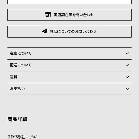
グ
ラ
フ
実店舗在庫を問い合わせ
全
世
商品についてのお問い合わせ
て
界
の
の
在庫について
商
腕
全国の系列店と在庫を共有しているため、在庫切れの場合がございま
品
時
配送について
す。
計
ご注文商品のお届け日数は在庫状況により異なり、
在庫切れの場合、キャンセルをさせて頂きます。
送料
ブ
弊社物流センターからの発送
配送料：550円（全国一律）
お支払い
ラ
税込16,500円以上で全国送料無料
系列店舗から取り寄せ後に発送
クレジットカード、Amazon Pay、PayPay、コンビニ後払い、代金引
ン
換、銀行振込
上記のいずれかでの発送となります。
ド
※限定品・受注販売商品・予約商品はクレジットカード、銀行振込のみ
発送日の確定はご注文確認後となります。場合によってはお届け日時の
一
ご利用頂けます。
ご希望に沿えない場合もございますので予めご了承くださいませ。
覧
ショッピングガイド
詳しくは下記のページをご覧くださいませ。
ラ
メ
[HMS別注モデル]
※ご予約商品・受注商品は、記載のお届け予定での発送となります。