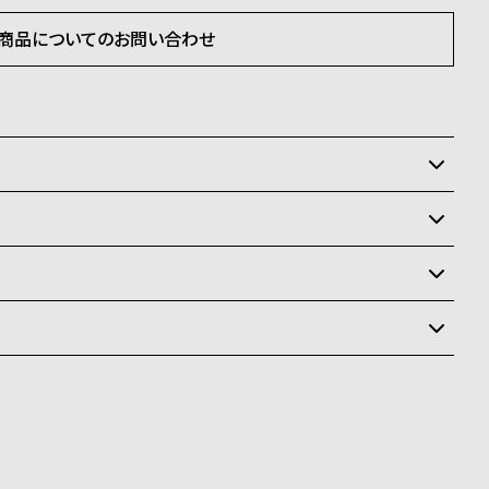
商品についてのお問い合わせ
いるため、在庫切れの場合がございます。
させて頂きます。
状況により異なり、
送
料
ay、PayPay、コンビニ後払い、代金引換、銀行振込
ます。
商品はクレジットカード、銀行振込のみご利用頂けます。
なります。場合によってはお届け日時のご希望に沿えない