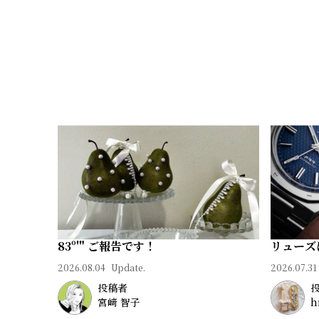
83º'" ご報告です！
リューズ
2026.08.04
Update.
2026.07.31
投稿者
宮﨑 智子
h