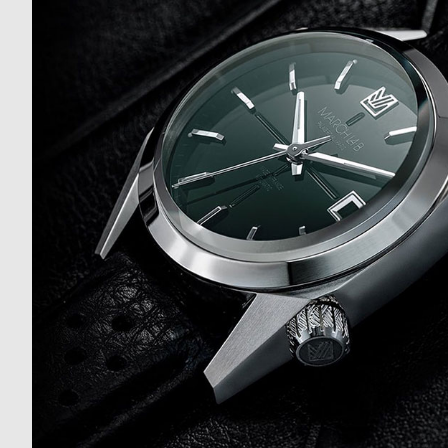
ド
時
刻
計
印
保
サ
証
ー
プ
ビ
ラ
ス
ス
よ
お
く
問
あ
い