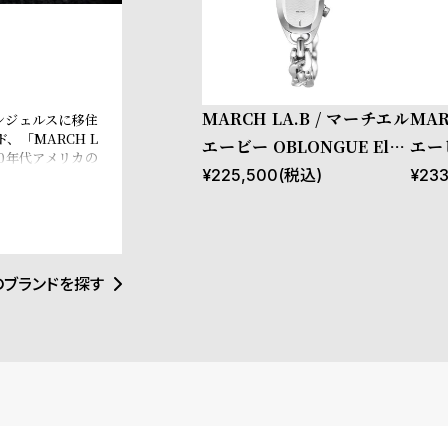
MARCH LA.B / マーチエル
MAR
ンジェルスに移住
「MARCH L
エービー OBLONGUE Elec
エービ
0年代アメリカの
trique 20 mm
triq
¥
225,500
(税込)
¥
233
。時代の気分を見
が最大の魅力であ
製。新進気鋭であ
」といった著名な
目を集めている。
のブランドを探す