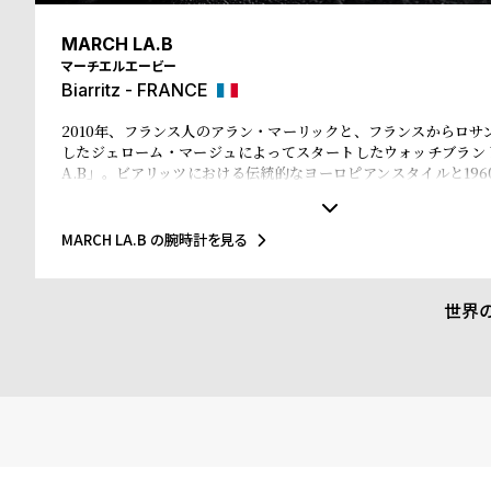
る
合
MARCH LA.B
質
わ
マーチエルエービー
問
せ
Biarritz - FRANCE
2010年、フランス人のアラン・マーリックと、フランスからロサ
したジェローム・マージュによってスタートしたウォッチブランド、
A.B」。ビアリッツにおける伝統的なヨーロピアンスタイルと196
ストリート要素が調和し、どこか懐かしさのあるデザインが特徴
事に反映した、レトロな雰囲気を持ちながらモダンなデザイン
る。細部の仕上げやディティールにもこだわりを見せるフランス
MARCH LA.B の腕時計を見る
りながらフランスの「コレット」やイタリアの「ルイーザ ローマ
ショップでも取り扱いがあり、世界中のファッショニスタの注
世界