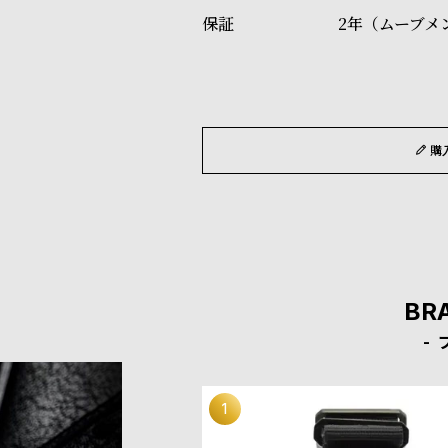
2年（ムーブメ
購
BR