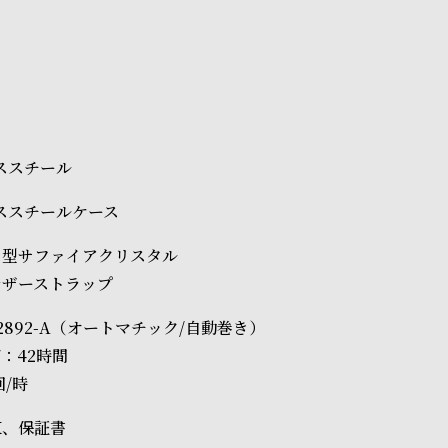
承くださいませ。
ださいませ。
載のお届け予定での発送となります。
レススチール
レススチールケース
ス型サファイアクリスタル
レザーストラップ
 2892-A（オートマチック/自動巻き）
：42時間
回/時
X、保証書