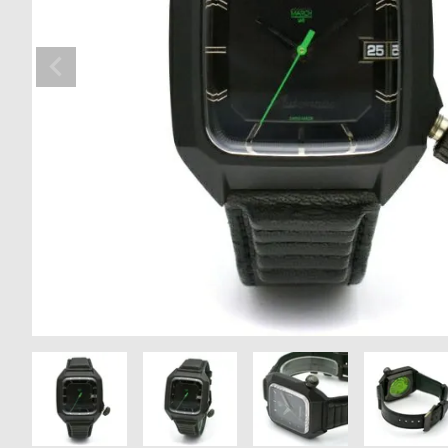
の
別
商
注
品
モ
デ
ル
受
雑
注
誌
販
掲
売
載
モ
商
デ
品
ル