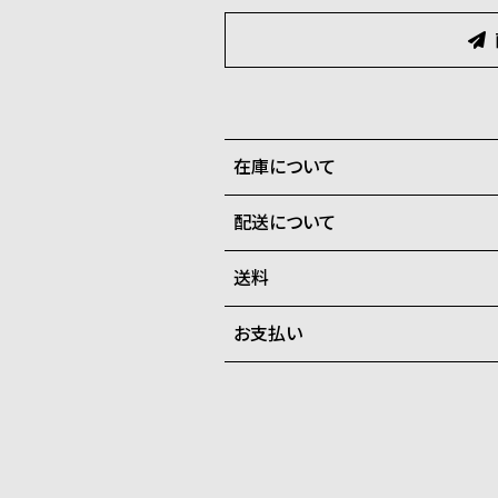
在庫について
配送について
全国の系列店と在庫を共有して
在庫切れの場合、キャンセルを
送料
ご注文商品のお届け日数は在庫
お支払い
弊社物流センターからの発送
配送料：550円（全国一律）
系列店舗から取り寄せ後に発
税込16,500円以上で全国送料無
クレジットカード、Amazon P
上記のいずれかでの発送となり
※限定品・受注販売商品・予約
発送日の確定はご注文確認後と
ショッピングガイド