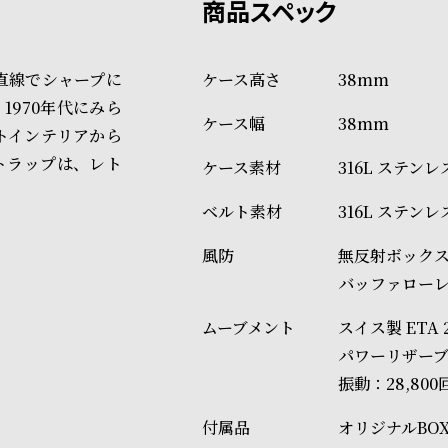
場合もございますので予めご了
詳しくは下記のページをご覧く
直線でシャープに
38mm
※ご予約商品・受注商品は、記
970年代にみら
38mm
商品の発送に関しまして
トインテリアから
トラップは、レト
316L ステン
316L ステン
無反射ボック
バッファロー
スイス製 ETA
パワーリザーブ
振動：28,800
オリジナルBO