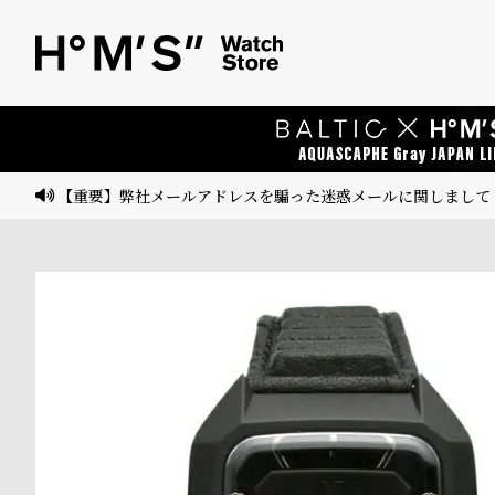
ベ
プ
ル
ル
ト
ウ
ォ
ッ
【重要】弊社メールアドレスを騙った迷惑メールに関しまして
チ
バ
ン
ド
そ
限
の
定
他
/