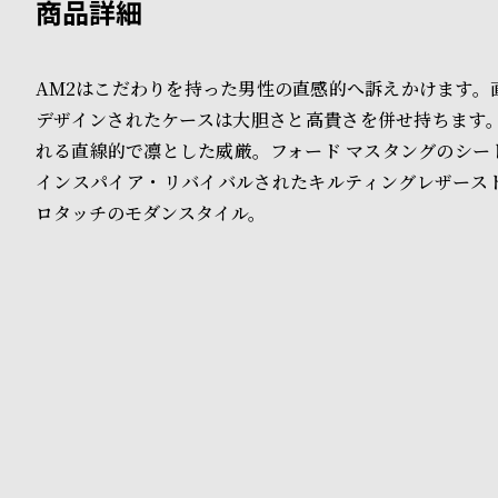
B
S
l
h
AM2はこだわりを持った男性の直感的へ訴えかけます。
デザインされたケースは大胆さと高貴さを併せ持ちます。1
o
o
れる直線的で凛とした威厳。フォード マスタングのシー
g
p
インスパイア・リバイバルされたキルティングレザース
l
ロタッチのモダンスタイル。
i
s
t
#
P
e