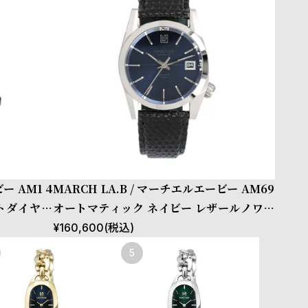
ー AM1 4
MARCH LA.B / マーチエルエービー AM69
トダイヤル
オートマティック ネイビー レザールノワー
バックル
ル
¥
160,600
(税込)