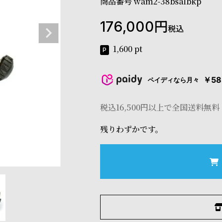
商品番号
wam2-38bsalbkp
176,000
税込
1,600
pt
￥58
ペイディなら月々
税込16,500円以上で全国送料無料
残りわずかです。