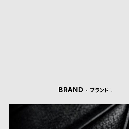
o
p
l
e
シ
返
ョ
品
ッ
に
ピ
つ
BRAND
ブランド
ン
い
グ
て
ガ
イ