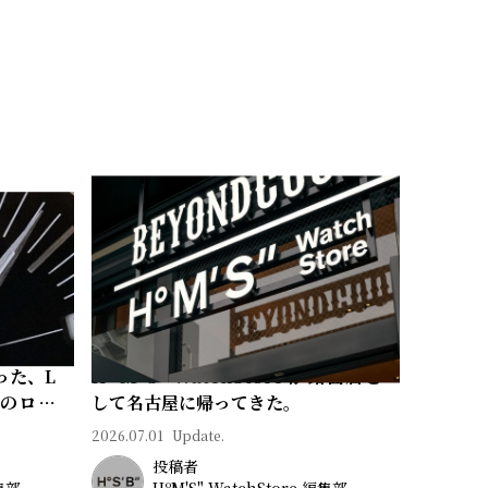
った、L
Hº M' S" WatchStore が路面店と
常のロマ
して名古屋に帰ってきた。
2026.07.01
Update.
投稿者