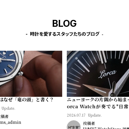
BLOG
時計を愛するスタッフたちのブログ
はなぜ「竜の頭」と書く？
ニューヨークの片隅から始ま
orca Watchが奏でる"日
Update.
ン"｜Brand Picks #08
2026.07.17
Update.
投稿者
ms_admin
投稿者