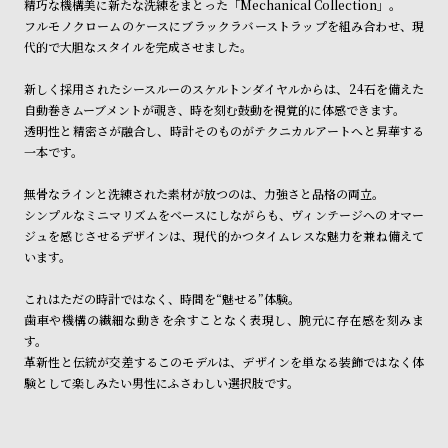
精巧な機構美に新たな洗練をまとった「Mechanical Collection」。
ン
ン
※ご予約商品・受注商品は、記載のお届け予定での発送となります。
フルモノクロームのケースにブラックラバーストラップを組み合わせ、現
キ
ズ
代的で大胆なスタイルを完成させました。
商品の発送に関しまして
ン
腕
新しく採用されたシースルーのスケルトンダイヤルからは、24石を備えた
グ
時
自動巻きムーブメントが覗き、時を刻む鼓動を視覚的に体感できます。
計
透明性と精密さが融合し、時計そのものがテクニカルアートへと昇華する
レ
キ
一本です。
デ
ッ
無骨なラインと洗練された素材が放つのは、力強さと品格の両立。
ィ
ズ
シンプルなミニマリズムをベースにしながらも、ヴィンテージへのオマー
ー
腕
ジュを感じさせるデザインは、現代的かつタイムレスな魅力を兼ね備えて
います。
ス
時
腕
計
これはただの時計ではなく、時間を“魅せる”体験。
時
歯車や機構の繊細な動きを余すことなく表現し、腕元に存在感を刻みま
す。
計
革新性と伝統が交差するこのモデルは、デザインを単なる装飾ではなく体
替
ア
験として楽しみたい男性にふさわしい選択肢です。
え
ッ
ベ
プ