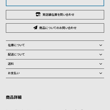
グ
ラ
フ
実店舗在庫を問い合わせ
全
世
商品についてのお問い合わせ
て
界
の
の
商
腕
在庫について
品
時
全国の系列店と在庫を共有しているため、在庫切れの場合がございま
配送について
計
す。
ご注文商品のお届け日数は在庫状況により異なり、
在庫切れの場合、キャンセルをさせて頂きます。
送料
ブ
弊社物流センターからの発送
ラ
配送料：550円（全国一律）
お支払い
税込16,500円以上で全国送料無料
系列店舗から取り寄せ後に発送
ン
クレジットカード、Amazon Pay、PayPay、コンビニ後払い、代金引
ド
換、銀行振込
上記のいずれかでの発送となります。
※限定品・受注販売商品・予約商品はクレジットカード、銀行振込のみ
一
発送日の確定はご注文確認後となります。場合によってはお届け日時の
ご利用頂けます。
ご希望に沿えない場合もございますので予めご了承くださいませ。
覧
ショッピングガイド
ラ
メ
詳しくは下記のページをご覧くださいませ。