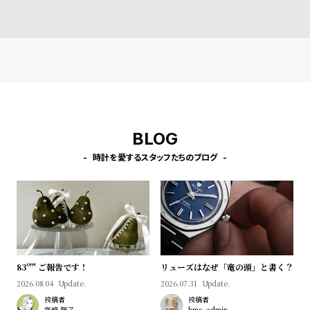
プ
ビ
ラ
ス
ス
よ
お
く
問
あ
い
る
合
BLOG
質
わ
問
せ
時計を愛するスタッフたちのブログ
83º'" ご報告です！
リューズはなぜ「竜の頭」と書く？
2026.08.04
Update.
2026.07.31
Update.
投稿者
投稿者
宮﨑 智子
hms_admin