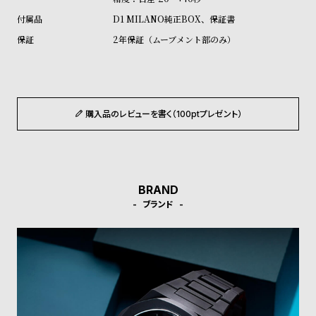
受
雑
D1 MILANO純正BOX、保証書
注
誌
2年保証（ムーブメント部のみ）
販
掲
売
載
モ
商
デ
品
購入品のレビューを書く（100ptプレゼント）
ル
衣
セ
装
ー
貸
ル
BRAND
出
ブランド
情
報
N
A
e
b