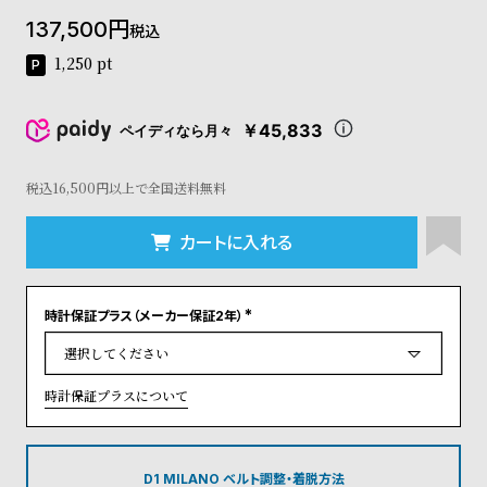
コ
137,500
税込
ー
ニ
1,250
pt
ッ
シ
ュ
￥45,833
ペイディなら月々
ヴ
ィ
ヴ
税込16,500円以上で全国送料無料
ィ
ア
カートに入れる
ン
ウ
エ
時計保証プラス（メーカー保証2年）
ス
(
ト
必
須
ウ
)
ッ
時計保証プラスについて
ド
ク
ロ
ノ
D1 MILANO ベルト調整・着脱方法