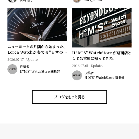
ニューヨークの片隅から始まった、
Lorca Watchが奏でる"日常のロ
Hº M' S" WatchStore が路面店と
マン"｜Brand Picks #08
して名古屋に帰ってきた。
2026.07.17
Update.
2026.07.01
Update.
投稿者
HºM'S" WatchStore 編集部
投稿者
HºM'S" WatchStore 編集部
ブログをもっと見る