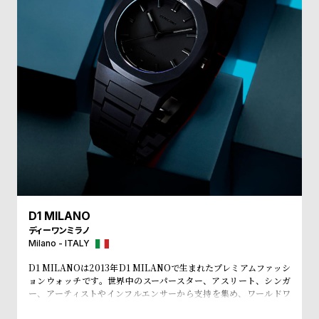
w
o
s
u
t
B
S
l
h
o
o
g
p
l
i
s
t
D1 MILANO
#
ディーワンミラノ
P
Milano - ITALY
e
D1 MILANOは2013年D1 MILANOで生まれたプレミアムファッシ
ョンウォッチです。世界中のスーパースター、アスリート、シンガ
o
ー、アーティストやインフルエンサーから支持を集め、ワールドワ
p
イドなウォッチブランドとなっています。革新的なマテリアルと、1
970年代のイタリアンなクリアラインと美的感覚にインスパイアさ