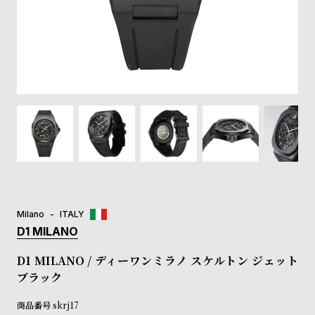
登
録
#Tags
リ
ッ
プ
バ
ル
チ
ッ
ク
ア
Milano
ITALY
ッ
D1 MILANO
プ
ル
D1 MILANO / ディーワンミラノ スケルトン ジェット
ウ
ブラック
ォ
ッ
商品番号
skrj17
チ