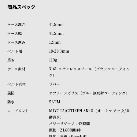
ル
ル
ト
ウ
ォ
41.5mm
ッ
41.5mm
チ
12mm
バ
18-28.3mm
ン
110g
ド
316L ステンレススチール（ブラックコーディン
そ
限
グ）
の
定
ラバー
他
/
サファイアガラス（ブルー無反射コーティング）
の
別
5ATM
商
注
MIYOTA/CITIZEN 8N40（オートマチック/自
品
モ
動巻き）
デ
パワーリザーブ：42時間
振動：21,600回/時
ル
精度：日差-20～+40秒