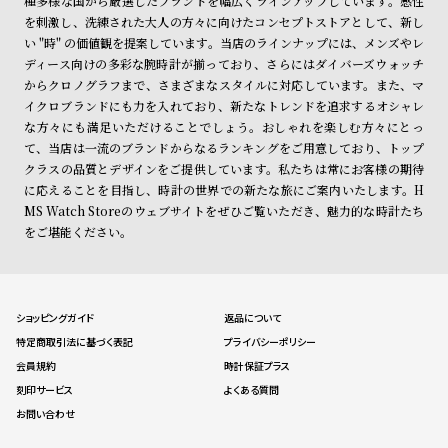
種多様な国から厳選したブランドを幅広くラインアップしています。感性
を刺激し、洗練された大人の方々に向けたコンセプトストアとして、新し
い "時" の価値観を提案しています。当店のラインナップには、メンズやレ
ディース向けの多彩な腕時計が揃っており、さらにはダイバーズウォッチ
からクロノグラフまで、さまざまなスタイルに対応しています。また、マ
イクロブランドにも力を入れており、新たなトレンドを追求するオシャレ
な方々にも満足いただけることでしょう。おしゃれを楽しむ方々にとっ
て、当店は一流のブランドからなるランキングをご用意しており、トップ
クラスの品質とデザインをご提供しています。私たちは常にお客様の期待
に応えることを目指し、時計の世界での新たな旅にご案内いたします。H
MS Watch Storeのウェブサイトをぜひご覧いただき、魅力的な時計たち
をご堪能ください。
ショッピングガイド
返品について
特定商取引法に基づく表記
プライバシーポリシー
会員規約
時計保証プラス
刻印サービス
よくある質問
お問い合わせ