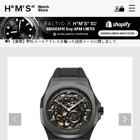
よ
う
こ
【重要】弊社メールアドレスを騙った迷惑メールに関しまして
そ
ゲ
ス
ト
様
ロ
グ
イ
ン
会
員