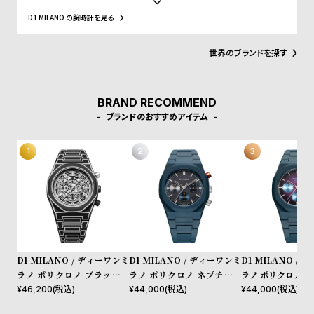
l
れたデザインは、流行を追いかける全ての人々にとってのマストア
D1 MILANO の腕時計を見る
e
イテムとなることでしょう。Forbesによって、ファッションを再定
義する若いイタリアンブランドのトップ10にノミネートされまし
た。その中にはGQやVogue、Elle、Esquireなどファッション業界
世界のブランドを探す
シ
返
のトップリーダーたちもノミネートされています。
ョ
品
ッ
に
BRAND RECOMMEND
ブランドのおすすめアイテム
ピ
つ
ン
い
グ
て
ガ
イ
ド
時
刻
計
印
D1 MILANO / ディーワンミ
D1 MILANO / ディーワンミ
D1 MILANO /
ラノ ポリクロノ ブラックス
ラノ ポリクロノ ネプチュー
ラノ ポリクロノ - 
保
サ
ケッチ
ン ブルー
クトラム
¥
46,200
(税込)
¥
44,000
(税込)
¥
44,000
(税込)
証
ー