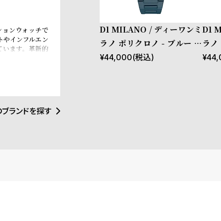
D1 MILANO / ディーワンミ
D1 
ッションウォッチで
トやインフルエン
ラノ ポリクロノ - ブルー ス
ラノ
ています。革新的
ペクトラム
ン 
¥
44,000
(税込)
¥
44,
覚にインスパイア
トアイテムとなる
イタリアンブラン
e、Esquire
ます。
のブランドを探す