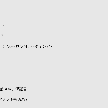
ート
ート
ス（ブルー無反射コーティング）
O純正BOX、保証書
ブメント部のみ）