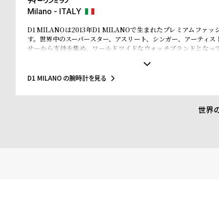
ディーワンミラノ
Milano - ITALY
D1 MILANOは2013年D1 MILANOで生まれたプレミアムファ
す。世界中のスーパースター、アスリート、シンガー、アーティス
サーから支持を集め、ワールドワイドなウォッチブランドとなっ
なマテリアルと、1970年代のイタリアンなクリアラインと美的感
されたデザインは、流行を追いかける全ての人々にとってのマス
ことでしょう。Forbesによって、ファッションを再定義する若い
D1 MILANO の腕時計を見る
ドのトップ10にノミネートされました。その中にはGQやVogue、Ell
などファッション業界のトップリーダーたちもノミネートされてい
世界