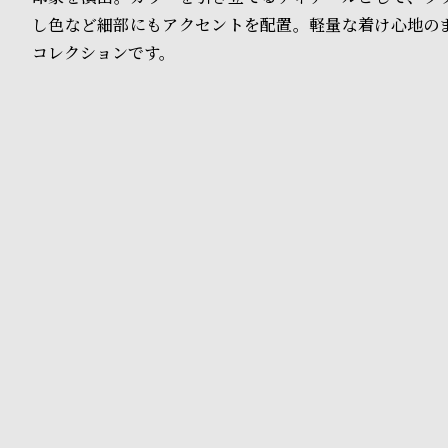
o
し色など細部にもアクセントを配置。軽量な着け心地の
p
コレクションです。
l
e
シ
返
ョ
品
ッ
に
ピ
つ
ン
い
グ
て
ガ
イ