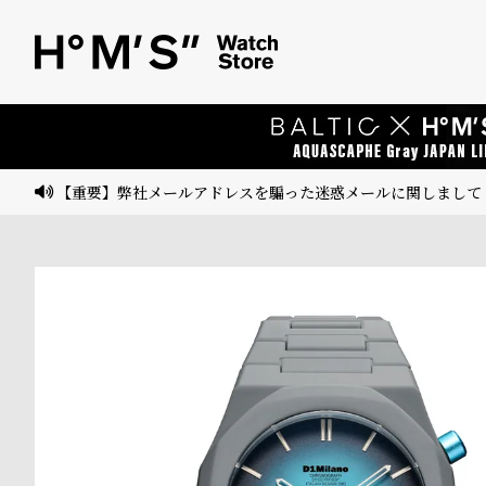
ベ
プ
ル
ル
ト
ウ
ォ
ッ
【重要】弊社メールアドレスを騙った迷惑メールに関しまして
チ
バ
ン
ド
そ
限
の
定
他
/