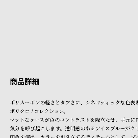
B
S
l
h
o
o
g
p
l
i
s
t
ポリカーボンの軽さとタフさに、シネマティックな色表
#
ポリクロノコレクション。
P
マットなケースが色のコントラストを際立たせ、手元に
e
気分を呼び起こします。透明感のあるアイスブルーがク
印象を演出。カラーを引き立てるディテールとして、プ