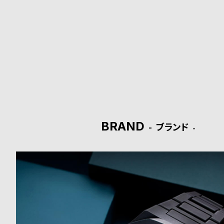
ド
時
刻
計
印
保
サ
証
ー
プ
ビ
BRAND
ブランド
ラ
ス
ス
よ
お
く
問
あ
い