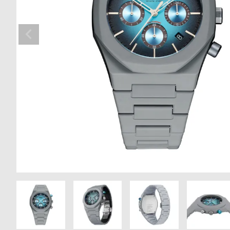
の
別
商
注
品
モ
デ
ル
受
雑
注
誌
販
掲
売
載
モ
商
デ
品
ル