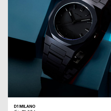
る
合
質
わ
問
せ
D1 MILANO