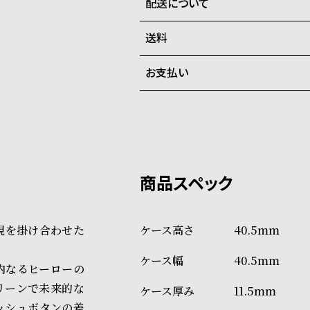
配送について
全国の系列店と在庫を共有して
在庫切れの場合、キャンセルを
送料
ご注文商品のお届け日数は在庫
お支払い
弊社物流センターからの発送
配送料：550円（全国一律）
系列店舗から取り寄せ後に発
税込16,500円以上で全国送料無
クレジットカード、Amazon P
上記のいずれかでの発送となり
※限定品・受注販売商品・予約
発送日の確定はご注文確認後と
ショッピングガイド
場合もございますので予めご了
詳しくは下記のページをご覧く
現を掛け合わせた
40.5mm
※ご予約商品・受注商品は、記
40.5mm
商品の発送に関しまして
内なるヒーローの
リーンで未来的な
11.5mm
ッシュボタンの差