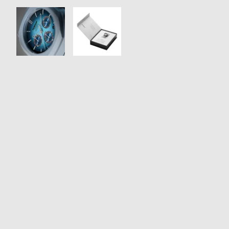
衣
セ
装
ー
貸
ル
出
情
報
N
A
e
b
w
o
s
u
t