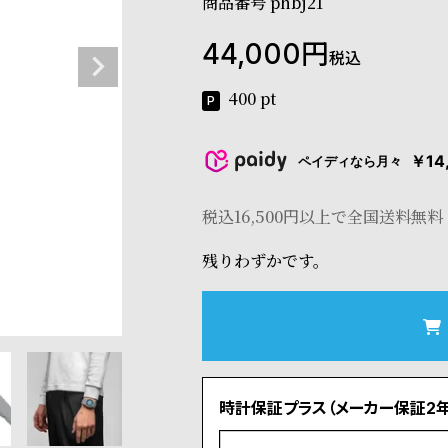
商品番号
phbj21
44,000
税込
400
pt
￥14
ペイディなら月々
税込16,500円以上で全国送料無料
残りわずかです。
時計保証プラス（メーカー保証2年