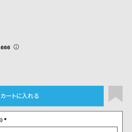
,666
カートに入れる
）
(
必