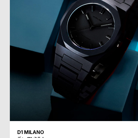
る
合
質
わ
問
せ
D1 MILANO