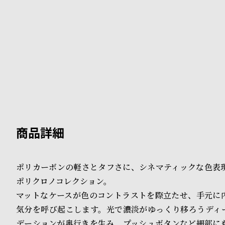
B
S
l
h
o
o
g
p
l
i
s
t
ポリカーボンの軽さとタフさに、シネマティックな色表
#
ポリクロノコレクション。
P
マットなケースが色のコントラストを際立たせ、手元に
e
気分を呼び起こします。光で濃淡がゆっくり移ろうディ
デーションが奥行きを生み、プッシュボタンなど細部に