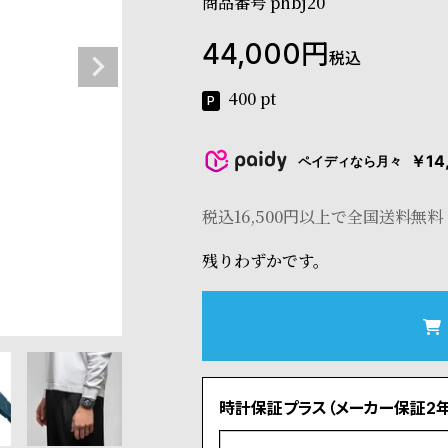
商品番号
phbj20
44,000
税込
400
pt
￥14
ペイディなら月々
税込16,500円以上で全国送料無料
残りわずかです。
時計保証プラス（メーカー保証2年