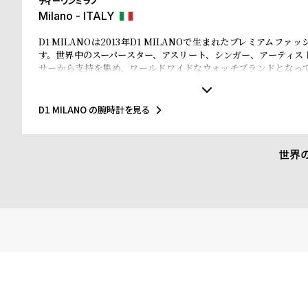
ディーワンミラノ
Milano - ITALY
D1 MILANOは2013年D1 MILANOで生まれたプレミアムファ
す。世界中のスーパースター、アスリート、シンガー、アーティス
サーから支持を集め、ワールドワイドなウォッチブランドとなっ
なマテリアルと、1970年代のイタリアンなクリアラインと美的感
されたデザインは、流行を追いかける全ての人々にとってのマス
ことでしょう。Forbesによって、ファッションを再定義する若い
D1 MILANO の腕時計を見る
ドのトップ10にノミネートされました。その中にはGQやVogue、Ell
などファッション業界のトップリーダーたちもノミネートされてい
世界