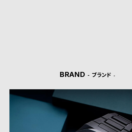
ド
時
刻
計
印
保
サ
証
ー
プ
ビ
BRAND
ブランド
ラ
ス
ス
よ
お
く
問
あ
い