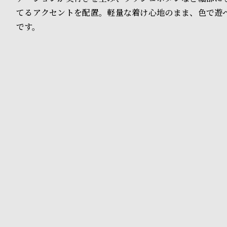
o
てるアクセントを配置。軽量な着け心地のまま、色で遊
p
です。
l
e
シ
返
ョ
品
ッ
に
ピ
つ
ン
い
グ
て
ガ
イ