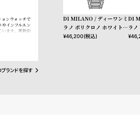
D1 MILANO / ディーワンミ
D1 
ッションウォッチで
トやインフルエン
ラノ ポリクロノ ホワイトス
ラノ
ています。革新的
ケッチ
ケッ
¥
46,200
(税込)
¥
46,
覚にインスパイア
トアイテムとなる
イタリアンブラン
e、Esquire
ます。
のブランドを探す