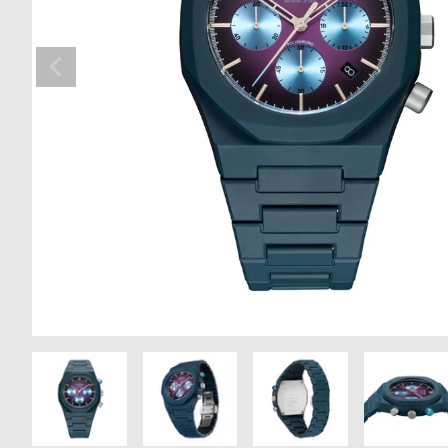
の
別
商
注
品
モ
デ
ル
受
雑
注
誌
販
掲
売
載
モ
商
デ
品
ル