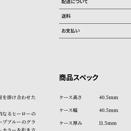
配送について
全国の系列店と在庫を共有して
在庫切れの場合、キャンセルを
送料
ご注文商品のお届け日数は在庫
お支払い
弊社物流センターからの発送
配送料：550円（全国一律）
系列店舗から取り寄せ後に発
税込16,500円以上で全国送料無
クレジットカード、Amazon P
上記のいずれかでの発送となり
※限定品・受注販売商品・予約
発送日の確定はご注文確認後と
ショッピングガイド
場合もございますので予めご了
詳しくは下記のページをご覧く
現を掛け合わせた
40.5mm
※ご予約商品・受注商品は、記
40.5mm
商品の発送に関しまして
内なるヒーローの
ープブルーのグラ
11.5mm
もカラーを引き立