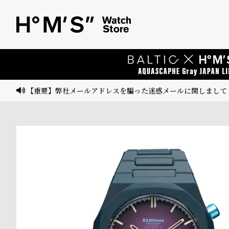
ベ
プ
ル
ル
ト
ウ
ォ
ッ
【重要】弊社メールアドレスを騙った迷惑メールに関しまして
チ
バ
ン
ド
そ
限
の
定
他
/