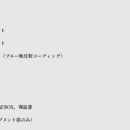
ート
ート
ス（ブルー無反射コーティング）
O純正BOX、保証書
ブメント部のみ）