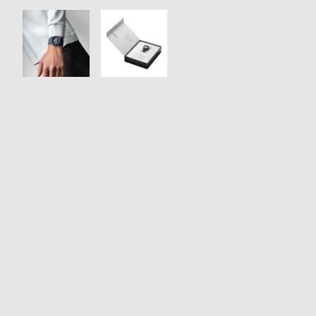
衣
セ
装
ー
貸
ル
出
情
報
N
A
e
b
w
o
s
u
t