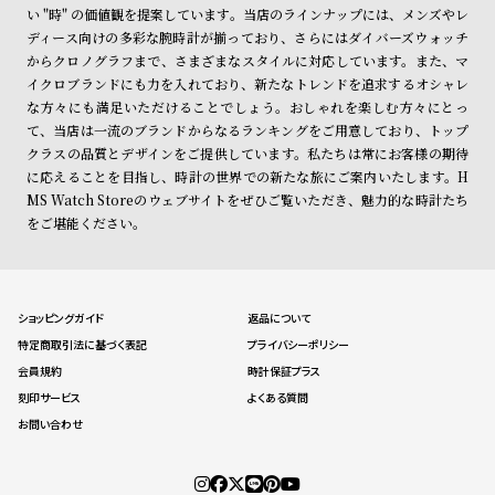
い "時" の価値観を提案しています。当店のラインナップには、メンズやレ
ディース向けの多彩な腕時計が揃っており、さらにはダイバーズウォッチ
からクロノグラフまで、さまざまなスタイルに対応しています。また、マ
イクロブランドにも力を入れており、新たなトレンドを追求するオシャレ
な方々にも満足いただけることでしょう。おしゃれを楽しむ方々にとっ
て、当店は一流のブランドからなるランキングをご用意しており、トップ
クラスの品質とデザインをご提供しています。私たちは常にお客様の期待
に応えることを目指し、時計の世界での新たな旅にご案内いたします。H
MS Watch Storeのウェブサイトをぜひご覧いただき、魅力的な時計たち
をご堪能ください。
ショッピングガイド
返品について
特定商取引法に基づく表記
プライバシーポリシー
会員規約
時計保証プラス
刻印サービス
よくある質問
お問い合わせ