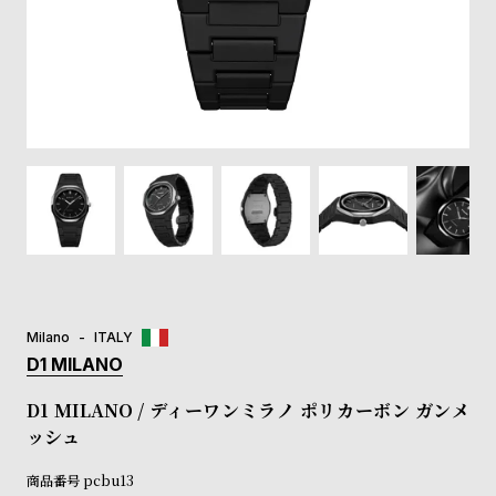
登
録
#Tags
リ
ッ
プ
バ
ル
チ
ッ
ク
ア
Milano
ITALY
ッ
D1 MILANO
プ
ル
D1 MILANO / ディーワンミラノ ポリカーボン ガンメ
ウ
ッシュ
ォ
ッ
商品番号
pcbu13
チ