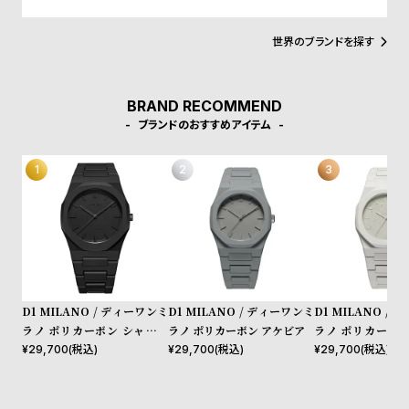
w
o
イテムとなることでしょう。Forbesによって、ファッションを再定
義する若いイタリアンブランドのトップ10にノミネートされまし
s
u
た。その中にはGQやVogue、Elle、Esquireなどファッション業界
世界のブランドを探す
のトップリーダーたちもノミネートされています。
t
B
S
BRAND RECOMMEND
l
h
ブランドのおすすめアイテム
o
o
g
p
l
i
s
t
#
D1 MILANO / ディーワンミ
D1 MILANO / ディーワンミ
D1 MILANO /
P
ラノ ポリカーボン シャドウ
ラノ ポリカーボン アケビア
ラノ ポリカーボン
e
プロジェクトシャドウ
ント
¥
29,700
(税込)
¥
29,700
(税込)
¥
29,700
(税込)
o
p