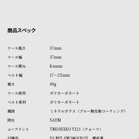
ショッピングガイド
ン
ン
詳しくは下記のページをご覧くださいませ。
※ご予約商品・受注商品は、記載のお届け予定での発送となります。
キ
ズ
ン
腕
商品の発送に関しまして
グ
時
計
レ
キ
37mm
デ
ッ
37mm
ィ
ズ
8.6mm
ー
腕
17～25mm
ス
時
49g
腕
計
ポリカーボネート
時
ポリカーボネート
計
ミネラルガラス（ブルー無反射コーティング）
替
ア
5ATM
え
ッ
TMI/SEIKO VJ21（クォーツ）
ベ
プ
D1 MILANO純正BOX、保証書