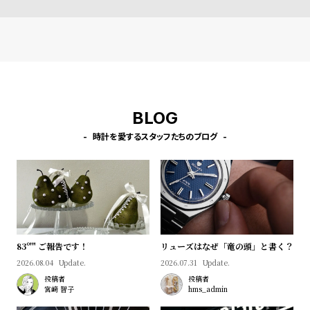
l
e
シ
返
ョ
品
ッ
に
BLOG
ピ
つ
ン
い
時計を愛するスタッフたちのブログ
グ
て
ガ
イ
ド
時
刻
83º'" ご報告です！
リューズはなぜ「竜の頭」と書く？
計
印
2026.08.04
Update.
2026.07.31
Update.
保
サ
投稿者
投稿者
宮﨑 智子
hms_admin
証
ー