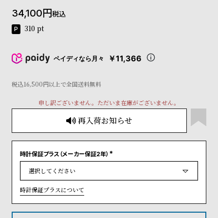
コ
34,100
税込
ー
ニ
310
pt
ッ
シ
ュ
￥11,366
ペイディなら月々
ヴ
ィ
ヴ
税込16,500円以上で全国送料無料
ィ
申し訳ございません。ただいま在庫がございません。
ア
ン
再入荷お知らせ
ウ
エ
ス
ト
時計保証プラス（メーカー保証2年）
(
ウ
必
ッ
須
)
ド
時計保証プラスについて
ク
ロ
ノ