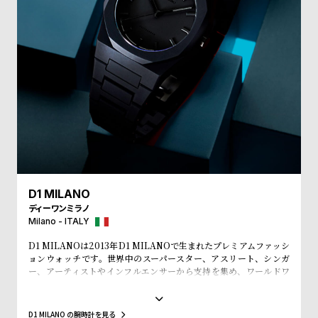
受
雑
注
誌
販
掲
売
載
モ
商
デ
品
ル
衣
セ
装
ー
貸
ル
D1 MILANO
出
ディーワンミラノ
Milano - ITALY
情
報
D1 MILANOは2013年D1 MILANOで生まれたプレミアムファッシ
ョンウォッチです。世界中のスーパースター、アスリート、シンガ
ー、アーティストやインフルエンサーから支持を集め、ワールドワ
N
A
イドなウォッチブランドとなっています。革新的なマテリアルと、1
970年代のイタリアンなクリアラインと美的感覚にインスパイアさ
e
b
れたデザインは、流行を追いかける全ての人々にとってのマストア
D1 MILANO の腕時計を見る