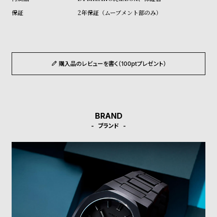
ル
ル
2年保証（ムーブメント部のみ）
ト
ウ
ォ
ッ
チ
購入品のレビューを書く（100ptプレゼント）
バ
ン
ド
そ
限
BRAND
ブランド
の
定
他
/
の
別
商
注
品
モ
デ
ル