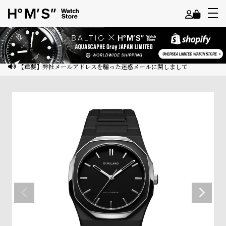
よ
う
こ
【重要】弊社メールアドレスを騙った迷惑メールに関しまして
そ
ゲ
ス
ト
様
ロ
グ
イ
ン
会
員