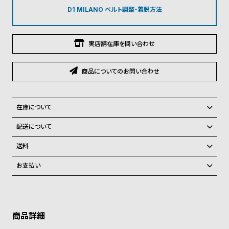
グ
D1 MILANO ベルト調整・着脱方法
ラ
フ
実店舗在庫を問い合わせ
全
世
て
界
商品についてのお問い合わせ
の
の
商
腕
品
時
在庫について
計
全国の系列店と在庫を共有しているため、在庫切れの場合がございま
配送について
す。
ブ
ご注文商品のお届け日数は在庫状況により異なり、
在庫切れの場合、キャンセルをさせて頂きます。
送料
ラ
弊社物流センターからの発送
配送料：550円（全国一律）
ン
お支払い
税込16,500円以上で全国送料無料
系列店舗から取り寄せ後に発送
ド
クレジットカード、Amazon Pay、PayPay、コンビニ後払い、代金引
一
換、銀行振込
上記のいずれかでの発送となります。
※限定品・受注販売商品・予約商品はクレジットカード、銀行振込のみ
発送日の確定はご注文確認後となります。場合によってはお届け日時の
覧
ご利用頂けます。
ご希望に沿えない場合もございますので予めご了承くださいませ。
ラ
メ