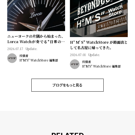
プ
ビ
ラ
ス
ス
よ
お
く
問
ニューヨークの片隅から始まった、
Lorca Watchが奏でる"日常のロ
Hº M' S" WatchStore が路面店と
あ
い
マン"｜Brand Picks #08
して名古屋に帰ってきた。
2026.07.17
Update.
る
合
2026.07.01
Update.
投稿者
質
わ
HºM'S" WatchStore 編集部
投稿者
HºM'S" WatchStore 編集部
問
せ
ブログをもっと見る