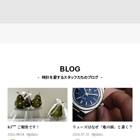
l
e
シ
返
ョ
品
ッ
に
ピ
つ
ン
い
BLOG
グ
て
時計を愛するスタッフたちのブログ
ガ
イ
ド
時
刻
計
印
保
サ
83º'" ご報告です！
リューズはなぜ「竜の頭」と書く？
証
ー
2026.08.04
Update.
2026.07.31
Update.