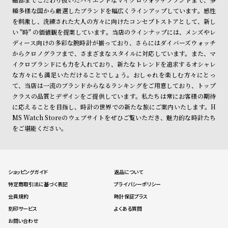
種多様な国から厳選したブランドを幅広くラインアップしています。感性
を刺激し、洗練された大人の方々に向けたコンセプトストアとして、新し
い "時" の価値観を提案しています。当店のラインナップには、メンズやレ
ディース向けの多彩な腕時計が揃っており、さらにはダイバーズウォッチ
からクロノグラフまで、さまざまなスタイルに対応しています。また、マ
イクロブランドにも力を入れており、新たなトレンドを追求するオシャレ
な方々にも満足いただけることでしょう。おしゃれを楽しむ方々にとっ
て、当店は一流のブランドからなるランキングをご用意しており、トップ
クラスの品質とデザインをご提供しています。私たちは常にお客様の期待
に応えることを目指し、時計の世界での新たな旅にご案内いたします。H
MS Watch Storeのウェブサイトをぜひご覧いただき、魅力的な時計たち
をご堪能ください。
ショッピングガイド
返品について
特定商取引法に基づく表記
プライバシーポリシー
会員規約
時計保証プラス
刻印サービス
よくある質問
お問い合わせ