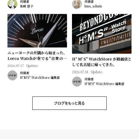
プ
ビ
投稿者
投稿者
宮﨑 智子
hms_admin
ラ
ス
ス
よ
お
く
問
あ
い
る
合
ニューヨークの片隅から始まった、
Lorca Watchが奏でる"日常のロ
Hº M' S" WatchStore が路面店と
質
わ
マン"｜Brand Picks #08
して名古屋に帰ってきた。
2026.07.17
Update.
問
せ
2026.07.01
Update.
投稿者
HºM'S" WatchStore 編集部
投稿者
HºM'S" WatchStore 編集部
ブログをもっと見る