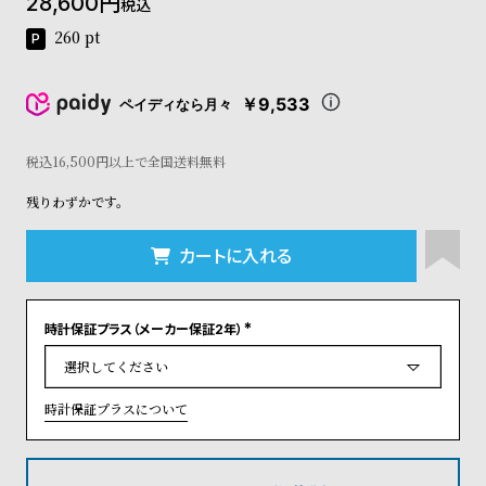
28,600
税込
コ
ー
260
pt
ニ
ッ
シ
￥9,533
ペイディなら月々
ュ
ヴ
税込16,500円以上で全国送料無料
ィ
ヴ
残りわずかです。
ィ
ア
ン
カートに入れる
ウ
エ
ス
時計保証プラス（メーカー保証2年）
ト
(
必
ウ
須
ッ
)
ド
時計保証プラスについて
ク
ロ
ノ