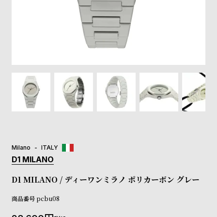
登
録
#Tags
リ
ッ
プ
バ
ル
チ
ッ
ク
ア
Milano
ITALY
ッ
D1 MILANO
プ
ル
D1 MILANO / ディーワンミラノ ポリカーボン グレー
ウ
ォ
商品番号
pcbu08
ッ
チ