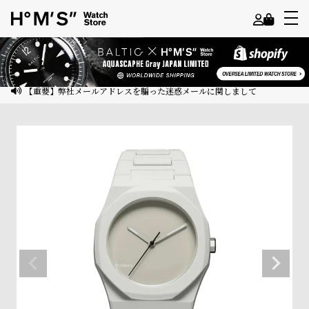
よ
う
こ
【重要】弊社メールアドレスを騙った迷惑メールに関しまして
そ
ゲ
ス
ト
様
ロ
グ
イ
ン
会
員