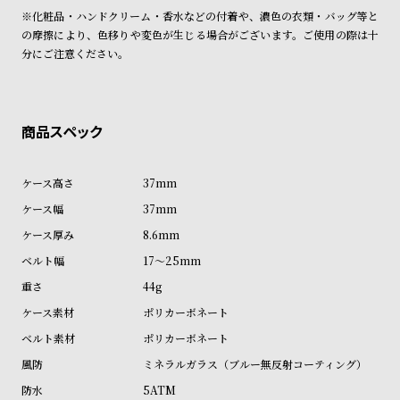
詳しくは下記のページをご覧くださいませ。
ン
ン
※化粧品・ハンドクリーム・香水などの付着や、濃色の衣類・バッグ等と
※ご予約商品・受注商品は、記載のお届け予定での発送となります。
キ
ズ
の摩擦により、色移りや変色が生じる場合がございます。ご使用の際は十
分にご注意ください。
商品の発送に関しまして
ン
腕
グ
時
計
レ
キ
デ
ッ
37mm
ィ
ズ
ー
腕
37mm
ス
時
8.6mm
腕
計
17～25mm
時
44g
計
ポリカーボネート
替
ア
ポリカーボネート
え
ッ
ミネラルガラス（ブルー無反射コーティング）
ベ
プ
5ATM