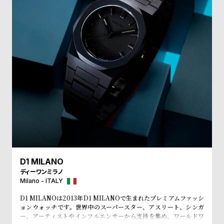
受
雑
注
誌
販
掲
売
載
モ
商
デ
品
ル
衣
セ
装
ー
貸
ル
出
情
D1 MILANO
ディーワンミラノ
報
Milano - ITALY
D1 MILANOは2013年D1 MILANOで生まれたプレミアムファッシ
N
A
ョンウォッチです。世界中のスーパースター、アスリート、シンガ
e
b
ー、アーティストやインフルエンサーから支持を集め、ワールドワ