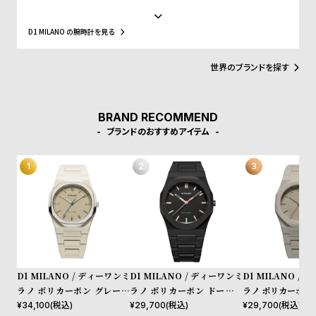
イドなウォッチブランドとなっています。革新的なマテリアルと、1
w
o
970年代のイタリアンなクリアラインと美的感覚にインスパイアさ
s
u
れたデザインは、流行を追いかける全ての人々にとってのマストア
D1 MILANO の腕時計を見る
イテムとなることでしょう。Forbesによって、ファッションを再定
t
義する若いイタリアンブランドのトップ10にノミネートされまし
B
S
た。その中にはGQやVogue、Elle、Esquireなどファッション業界
世界のブランドを探す
のトップリーダーたちもノミネートされています。
l
h
o
o
BRAND RECOMMEND
g
p
ブランドのおすすめアイテム
l
i
s
t
#
P
e
D1 MILANO / ディーワンミ
D1 MILANO / ディーワンミ
D1 MILANO /
o
ラノ ポリカーボン グレーメ
ラノ ポリカーボン ドーンラ
ラノ ポリカーボン
p
ッシュ
イト
¥
34,100
(税込)
¥
29,700
(税込)
¥
29,700
(税込)