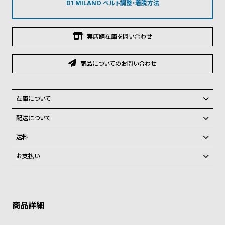
グ
D1 MILANO ベルト調整・着脱方法
ラ
フ
実店舗在庫を問い合わせ
全
世
て
界
商品についてのお問い合わせ
の
の
商
腕
在庫について
品
時
全国の系列店と在庫を共有しているため、在庫切れの場合がございま
計
配送について
す。
ブ
ご注文商品のお届け日数は在庫状況により異なり、
在庫切れの場合、キャンセルをさせて頂きます。
送料
ラ
弊社物流センターからの発送
配送料：550円（全国一律）
お支払い
ン
税込16,500円以上で全国送料無料
系列店舗から取り寄せ後に発送
クレジットカード、Amazon Pay、PayPay、コンビニ後払い、代金引
ド
換、銀行振込
上記のいずれかでの発送となります。
一
※限定品・受注販売商品・予約商品はクレジットカード、銀行振込のみ
発送日の確定はご注文確認後となります。場合によってはお届け日時の
覧
ご利用頂けます。
ご希望に沿えない場合もございますので予めご了承くださいませ。
ラ
メ
ショッピングガイド