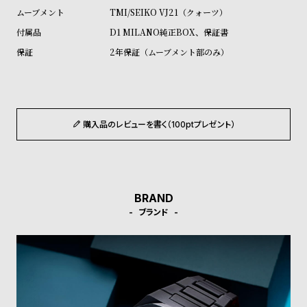
ル
ル
TMI/SEIKO VJ21（クォーツ）
ト
ウ
D1 MILANO純正BOX、保証書
ォ
2年保証（ムーブメント部のみ）
ッ
チ
バ
ン
購入品のレビューを書く（100ptプレゼント）
ド
そ
限
の
定
BRAND
他
/
ブランド
の
別
商
注
品
モ
デ
ル