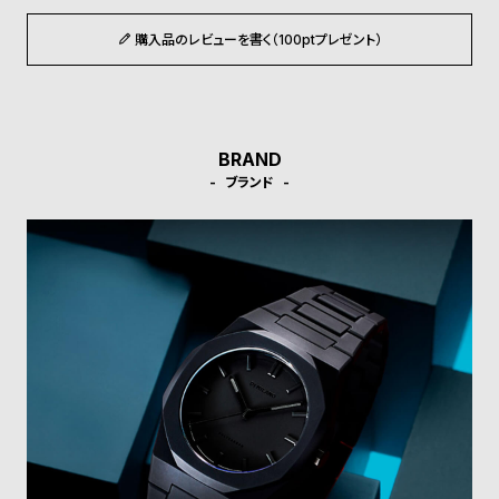
受
雑
購入品のレビューを書く（100ptプレゼント）
注
誌
販
掲
売
載
モ
商
BRAND
デ
品
ブランド
ル
衣
セ
装
ー
貸
ル
出
情
報
N
A
e
b