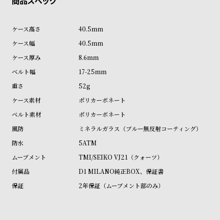
ル
ル
ト
ウ
40.5mm
ォ
40.5mm
ッ
8.6mm
チ
17-25mm
バ
52g
ン
ポリカーボネート
ド
ポリカーボネート
そ
限
の
定
ミネラルガラス（ブルー無反射コーティング）
他
/
5ATM
の
別
TMI/SEIKO VJ21（クォーツ）
商
注
D1 MILANO純正BOX、保証書
品
モ
2年保証（ムーブメント部のみ）
デ
ル