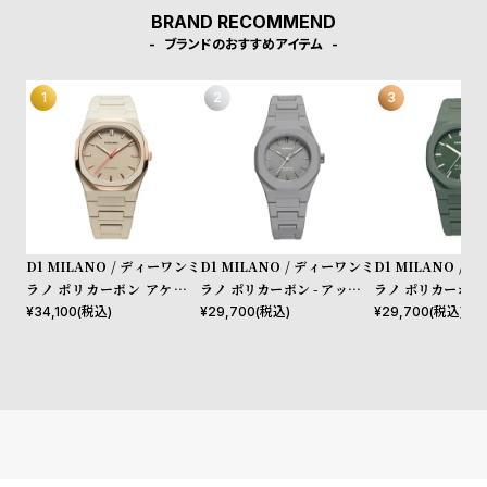
l
BRAND RECOMMEND
e
ブランドのおすすめアイテム
シ
返
ョ
品
ッ
に
ピ
つ
ン
い
グ
て
D1 MILANO / ディーワンミ
D1 MILANO / ディーワンミ
D1 MILANO /
ガ
ラノ ポリカーボン アケビア
ラノ ポリカーボン - アッシュ
ラノ ポリカーボン 
イ
メッシュ
パルス
レガシー
¥
34,100
(税込)
¥
29,700
(税込)
¥
29,700
(税込)
ド
時
刻
計
印
保
サ
証
ー