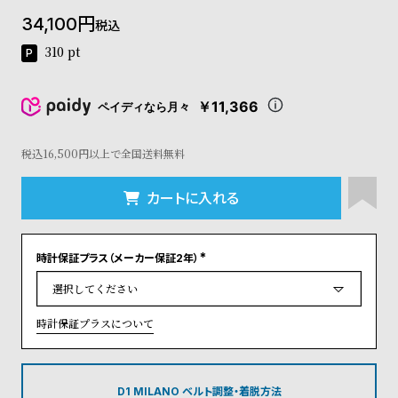
コ
34,100
税込
ー
ニ
310
pt
ッ
シ
ュ
￥11,366
ペイディなら月々
ヴ
ィ
ヴ
税込16,500円以上で全国送料無料
ィ
ア
カートに入れる
ン
ウ
エ
時計保証プラス（メーカー保証2年）
ス
(
ト
必
須
ウ
)
ッ
時計保証プラスについて
ド
ク
ロ
ノ
D1 MILANO ベルト調整・着脱方法