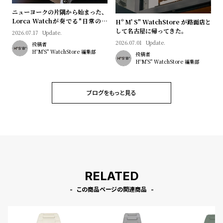
ニューヨークの片隅から始まった、
Lorca Watchが奏でる"日常のロ
Hº M' S" WatchStore が路面店と
マン"｜Brand Picks #08
して名古屋に帰ってきた。
2026.07.17
Update.
2026.07.01
Update.
投稿者
HºM'S" WatchStore 編集部
投稿者
HºM'S" WatchStore 編集部
ブログをもっと見る
RELATED
この商品ページの関連商品