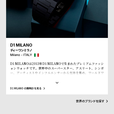
w
o
s
u
t
B
S
l
h
o
o
g
p
D1 MILANO
ディーワンミラノ
l
Milano - ITALY
i
D1 MILANOは2013年D1 MILANOで生まれたプレミアムファッシ
s
ョンウォッチです。世界中のスーパースター、アスリート、シンガ
t
ー、アーティストやインフルエンサーから支持を集め、ワールドワ
イドなウォッチブランドとなっています。革新的なマテリアルと、1
#
970年代のイタリアンなクリアラインと美的感覚にインスパイアさ
れたデザインは、流行を追いかける全ての人々にとってのマストア
P
D1 MILANO の腕時計を見る
イテムとなることでしょう。Forbesによって、ファッションを再定
e
義する若いイタリアンブランドのトップ10にノミネートされまし
た。その中にはGQやVogue、Elle、Esquireなどファッション業界
o
世界のブランドを探す
のトップリーダーたちもノミネートされています。
p