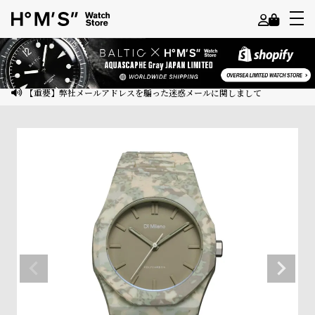
よ
う
こ
【重要】弊社メールアドレスを騙った迷惑メールに関しまして
そ
ゲ
ス
ト
様
ロ
グ
イ
ン
会
員