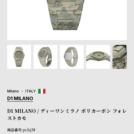
登
録
#Tags
リ
ッ
プ
バ
ル
チ
ッ
ク
ア
Milano
ITALY
ッ
D1 MILANO
プ
ル
D1 MILANO / ディーワンミラノ ポリカーボン フォレ
ウ
ストカモ
ォ
ッ
商品番号
pcbj38
チ