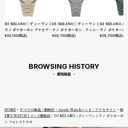
D1 MILANO / ディーワンミ
D1 MILANO / ディーワンミ
D1 MILANO 
ラノ ポリカーボン アケビアメ
ラノ ポリカーボン - アッシュ
ラノ ポリカーボン
ッシュ
パルス
レガシー
¥
34,100
(税込)
¥
29,700
(税込)
¥
29,700
(税込)
BROWSING HISTORY
閲覧履歴
HOME
すべての商品｜腕時計・Apple Watchバンド・アクセサリー
M
EN'S WATCH | メンズ腕時計
D1 MILANO / ディーワンミラノ ポリカーボ
ン フォレストカモ