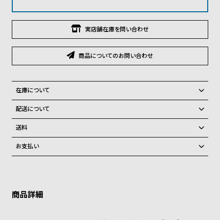
グ
ラ
フ
実店舗在庫を問い合わせ
全
世
商品についてのお問い合わせ
て
界
の
の
商
腕
在庫について
品
時
全国の系列店と在庫を共有しているため、在庫切れの場合がございま
配送について
計
す。
ご注文商品のお届け日数は在庫状況により異なり、
在庫切れの場合、キャンセルをさせて頂きます。
送料
ブ
弊社物流センターからの発送
ラ
配送料：550円（全国一律）
お支払い
税込16,500円以上で全国送料無料
系列店舗から取り寄せ後に発送
ン
クレジットカード、Amazon Pay、PayPay、コンビニ後払い、代金引
ド
換、銀行振込
上記のいずれかでの発送となります。
※限定品・受注販売商品・予約商品はクレジットカード、銀行振込のみ
一
発送日の確定はご注文確認後となります。場合によってはお届け日時の
ご利用頂けます。
ご希望に沿えない場合もございますので予めご了承くださいませ。
覧
ショッピングガイド
ラ
メ
詳しくは下記のページをご覧くださいませ。