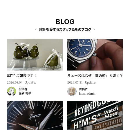
プ
ビ
ラ
ス
ス
BLOG
よ
お
時計を愛するスタッフたちのブログ
く
問
あ
い
る
合
質
わ
問
せ
83º'" ご報告です！
リューズはなぜ「竜の頭」と書く？
2026.08.04
Update.
2026.07.31
Update.
投稿者
投稿者
宮﨑 智子
hms_admin