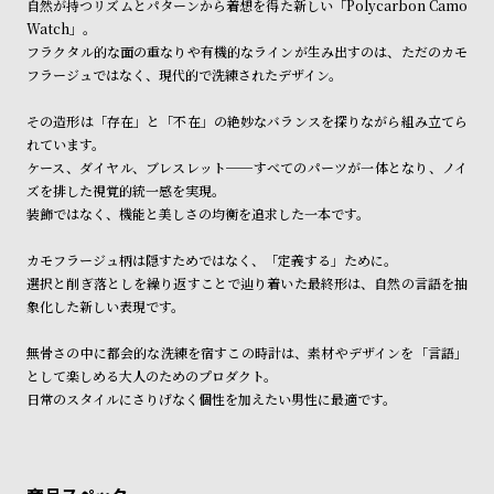
自然が持つリズムとパターンから着想を得た新しい「Polycarbon Camo
ン
ン
※ご予約商品・受注商品は、記載のお届け予定での発送となります。
Watch」。
キ
ズ
フラクタル的な面の重なりや有機的なラインが生み出すのは、ただのカモ
商品の発送に関しまして
ン
腕
フラージュではなく、現代的で洗練されたデザイン。
グ
時
その造形は「存在」と「不在」の絶妙なバランスを探りながら組み立てら
計
れています。
レ
キ
ケース、ダイヤル、ブレスレット──すべてのパーツが一体となり、ノイ
ズを排した視覚的統一感を実現。
デ
ッ
装飾ではなく、機能と美しさの均衡を追求した一本です。
ィ
ズ
ー
腕
カモフラージュ柄は隠すためではなく、「定義する」ために。
選択と削ぎ落としを繰り返すことで辿り着いた最終形は、自然の言語を抽
ス
時
象化した新しい表現です。
腕
計
時
無骨さの中に都会的な洗練を宿すこの時計は、素材やデザインを「言語」
として楽しめる大人のためのプロダクト。
計
日常のスタイルにさりげなく個性を加えたい男性に最適です。
替
ア
え
ッ
ベ
プ