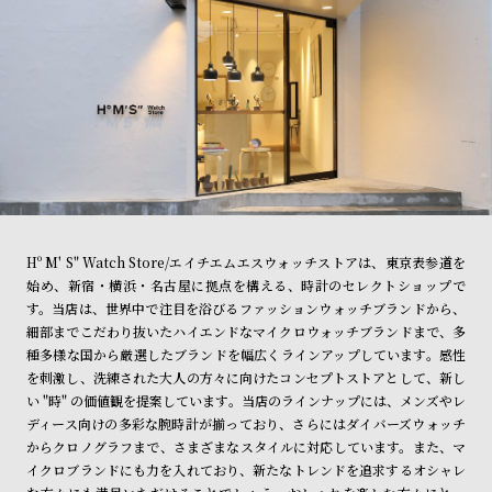
Hº M' S" Watch Store/エイチエムエスウォッチストアは、東京表参道を
始め、新宿・横浜・名古屋に拠点を構える、時計のセレクトショップで
す。当店は、世界中で注目を浴びるファッションウォッチブランドから、
細部までこだわり抜いたハイエンドなマイクロウォッチブランドまで、多
種多様な国から厳選したブランドを幅広くラインアップしています。感性
を刺激し、洗練された大人の方々に向けたコンセプトストアとして、新し
い "時" の価値観を提案しています。当店のラインナップには、メンズやレ
ディース向けの多彩な腕時計が揃っており、さらにはダイバーズウォッチ
からクロノグラフまで、さまざまなスタイルに対応しています。また、マ
イクロブランドにも力を入れており、新たなトレンドを追求するオシャレ