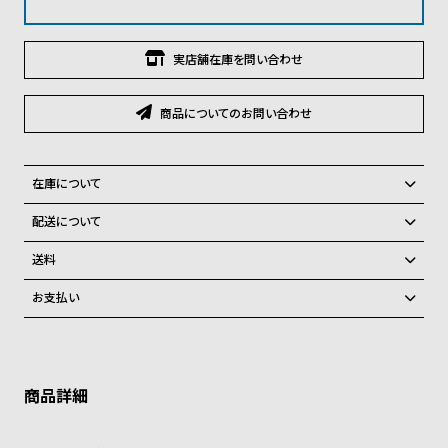
グ
ラ
フ
実店舗在庫を問い合わせ
全
世
商品についてのお問い合わせ
て
界
の
の
商
腕
在庫について
品
時
全国の系列店と在庫を共有しているため、在庫切れの場合がございま
配送について
計
す。
ご注文商品のお届け日数は在庫状況により異なり、
在庫切れの場合、キャンセルをさせて頂きます。
送料
ブ
弊社物流センターからの発送
ラ
配送料：550円（全国一律）
お支払い
税込16,500円以上で全国送料無料
系列店舗から取り寄せ後に発送
ン
クレジットカード、Amazon Pay、PayPay、コンビニ後払い、代金引
ド
換、銀行振込
上記のいずれかでの発送となります。
※限定品・受注販売商品・予約商品はクレジットカード、銀行振込のみ
一
発送日の確定はご注文確認後となります。場合によってはお届け日時の
ご利用頂けます。
ご希望に沿えない場合もございますので予めご了承くださいませ。
覧
ショッピングガイド
ラ
メ
詳しくは下記のページをご覧くださいませ。