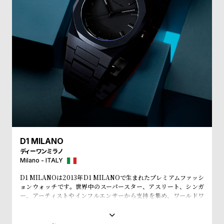
w
o
s
u
t
B
S
l
h
o
o
g
p
l
i
s
D1 MILANO
t
ディーワンミラノ
#
Milano - ITALY
P
D1 MILANOは2013年D1 MILANOで生まれたプレミアムファッシ
e
ョンウォッチです。世界中のスーパースター、アスリート、シンガ
ー、アーティストやインフルエンサーから支持を集め、ワールドワ
o
イドなウォッチブランドとなっています。革新的なマテリアルと、1
p
970年代のイタリアンなクリアラインと美的感覚にインスパイアさ
れたデザインは、流行を追いかける全ての人々にとってのマストア