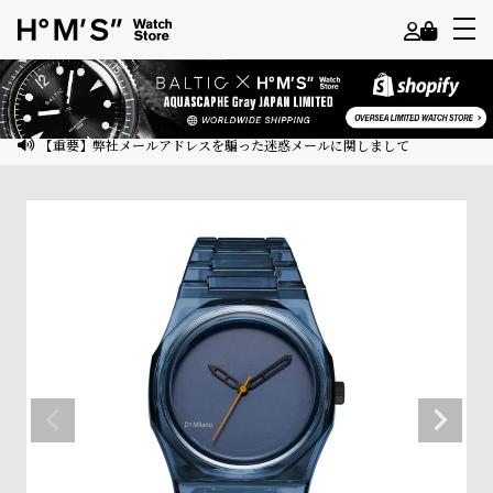
よ
う
こ
【重要】弊社メールアドレスを騙った迷惑メールに関しまして
そ
ゲ
ス
ト
様
ロ
グ
イ
ン
会
員