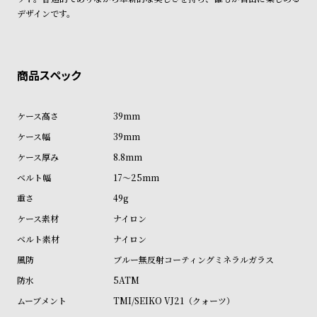
ル
ル
デザインです。
ト
ウ
ォ
ッ
チ
バ
39mm
ン
39mm
ド
8.8mm
そ
限
17～25mm
の
定
49g
他
/
ナイロン
の
別
ナイロン
商
注
ブルー無反射コーティングミネラルガラス
品
モ
5ATM
デ
TMI/SEIKO VJ21（クォーツ）
ル