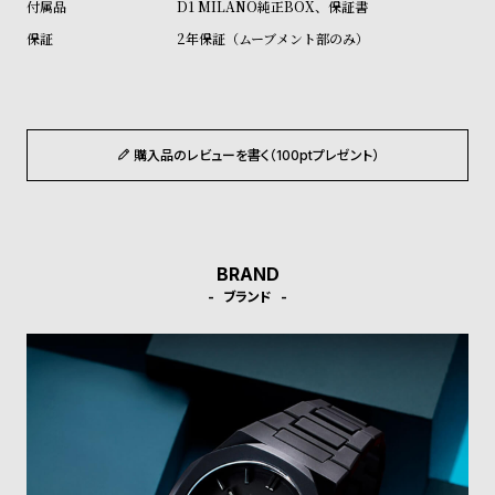
D1 MILANO純正BOX、保証書
受
雑
2年保証（ムーブメント部のみ）
注
誌
販
掲
売
載
モ
商
購入品のレビューを書く（100ptプレゼント）
デ
品
ル
衣
セ
装
ー
BRAND
貸
ル
ブランド
出
情
報
N
A
e
b