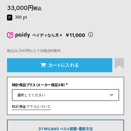
コ
33,000
税込
ー
ニ
300
pt
ッ
シ
ュ
￥11,000
ペイディなら月々
ヴ
ィ
ヴ
税込16,500円以上で全国送料無料
ィ
ア
カートに入れる
ン
ウ
エ
時計保証プラス（メーカー保証2年）
ス
(
ト
必
須
ウ
)
ッ
時計保証プラスについて
ド
ク
ロ
ノ
D1 MILANO ベルト調整・着脱方法