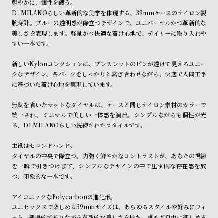
軽やかに、個性を纏う。
ン
ン
※ご予約商品・受注商品は、記載のお届け予定での発送となります。
D1 MILANOらしい革新的な美学を体現する、39mmケースのナイロン製
キ
ズ
腕時計。ブルーの透明感が際立つデザインで、ユニバーサルかつ革新的な
商品の発送に関しまして
ン
腕
美しさを表現します。軽量かつ快適な着け心地で、デイリーに取り入れや
すい一本です。
グ
時
計
新しいNylonコレクションは、ブレスレットのピンが透けて見えるユニー
レ
キ
クなデザイン。各パーツをしっかりと繋ぎ合わせながら、快適で人間工学
に基づいた着け心地を実現しています。
デ
ッ
ィ
ズ
無駄を省いたマットなダイヤルは、ケースと同じナイロン素材のカラーで
ー
腕
統一され、ミニマルで美しい一体感を演出。シンプルながらも個性が光
る、D1 MILANOらしい洗練されたスタイルです。
ス
時
腕
計
主役はセコンドハンド。
時
ダイヤルの中央で際立つ、力強く鮮やかなコントラストが、あなたの視線
を一瞬で引きつけます。シンプルなデザインの中で圧倒的な存在感を放
計
つ、印象的な一本です。
替
ア
え
ッ
アイコニックなPolycarbonの進化形。
ユニセックスで楽しめる39mmサイズは、あらゆるスタイルや好みにフィ
ベ
プ
ット。普遍的でありながら革新的な美しさを持ち、誰もが自由に楽しめる