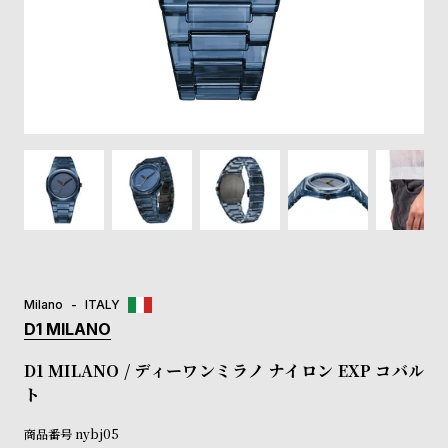
登
録
#Tags
リ
ッ
プ
バ
ル
チ
ッ
ク
ア
Milano
ITALY
ッ
D1 MILANO
プ
ル
D1 MILANO / ディーワンミラノ ナイロン EXP コバル
ウ
ト
ォ
ッ
商品番号
nybj05
チ