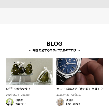
プ
ビ
ラ
ス
ス
よ
お
く
問
あ
い
る
合
BLOG
質
わ
時計を愛するスタッフたちのブログ
問
せ
83º'" ご報告です！
リューズはなぜ「竜の頭」と書く？
2026.08.04
Update.
2026.07.31
Update.
投稿者
投稿者
宮﨑 智子
hms_admin