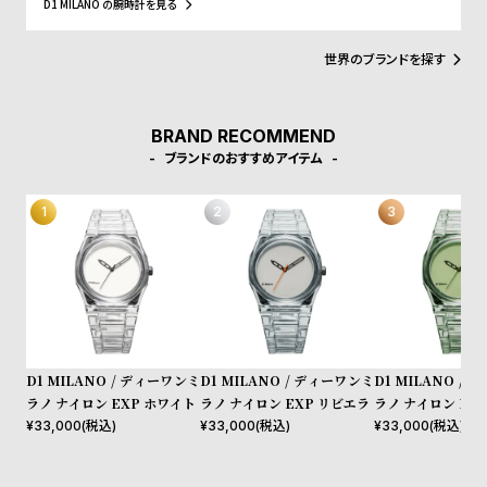
D1 MILANO の腕時計を見る
l
イテムとなることでしょう。Forbesによって、ファッションを再定
義する若いイタリアンブランドのトップ10にノミネートされまし
e
た。その中にはGQやVogue、Elle、Esquireなどファッション業界
世界のブランドを探す
のトップリーダーたちもノミネートされています。
シ
返
ョ
品
BRAND RECOMMEND
ッ
に
ブランドのおすすめアイテム
ピ
つ
ン
い
グ
て
ガ
イ
ド
時
刻
D1 MILANO / ディーワンミ
D1 MILANO / ディーワンミ
D1 MILANO /
計
印
ラノ ナイロン EXP ホワイト
ラノ ナイロン EXP リビエラ
ラノ ナイロン EX
¥
33,000
(税込)
¥
33,000
(税込)
¥
33,000
(税込)
保
サ
証
ー