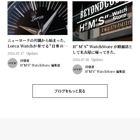
ニューヨークの片隅から始まった、
Lorca Watchが奏でる"日常のロ
Hº M' S" WatchStore が路面店と
マン"｜Brand Picks #08
して名古屋に帰ってきた。
2026.07.17
Update.
2026.07.01
Update.
投稿者
HºM'S" WatchStore 編集部
投稿者
HºM'S" WatchStore 編集部
ブログをもっと見る