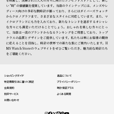
を刺激し、洗練された大人の方々に向けたコンセプトストアとして、新し
い "時" の価値観を提案しています。当店のラインナップには、メンズやレ
ディース向けの多彩な腕時計が揃っており、さらにはダイバーズウォッチ
からクロノグラフまで、さまざまなスタイルに対応しています。また、マ
イクロブランドにも力を入れており、新たなトレンドを追求するオシャレ
な方々にも満足いただけることでしょう。おしゃれを楽しむ方々にとっ
て、当店は一流のブランドからなるランキングをご用意しており、トップ
クラスの品質とデザインをご提供しています。私たちは常にお客様の期待
に応えることを目指し、時計の世界での新たな旅にご案内いたします。H
MS Watch Storeのウェブサイトをぜひご覧いただき、魅力的な時計たち
をご堪能ください。
ショッピングガイド
返品について
特定商取引法に基づく表記
プライバシーポリシー
会員規約
時計保証プラス
刻印サービス
よくある質問
お問い合わせ