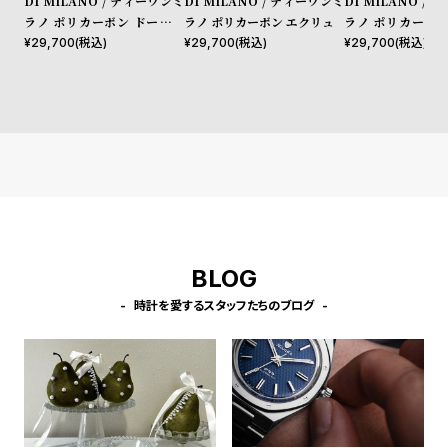
D1 MILANO / ディーワンミ
D1 MILANO / ディーワンミ
D1 MILANO /
l
ラノ ポリカーボン ドーンラ
ラノ ポリカーボン エクリュ
ラノ ポリカーボン
e
イト
プロジェクトシャ
¥
29,700
(税込)
¥
29,700
(税込)
¥
29,700
(税込)
シ
返
ョ
品
ッ
に
ピ
つ
ン
い
グ
て
ガ
BLOG
イ
時計を愛するスタッフたちのブログ
ド
時
刻
計
印
保
サ
証
ー