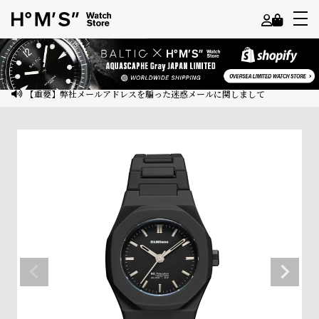
よ
う
こ
【重要】弊社メールアドレスを騙った迷惑メールに関しまして
そ
ゲ
ス
ト
様
ロ
グ
イ
ン
会
員