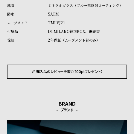
ル
ル
ミネラルガラス（ブルー無反射コーティング）
ト
ウ
5ATM
ォ
TMI VJ21
ッ
D1 MILANO純正BOX、保証書
チ
2年保証（ムーブメント部のみ）
バ
ン
ド
そ
限
購入品のレビューを書く（100ptプレゼント）
の
定
他
/
の
別
商
注
BRAND
ブランド
品
モ
デ
ル