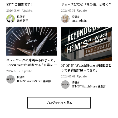
プ
ビ
83º'" ご報告です！
リューズはなぜ「竜の頭」と書く？
ラ
ス
2026.08.04
Update.
2026.07.31
Update.
ス
投稿者
投稿者
宮﨑 智子
hms_admin
よ
お
く
問
あ
い
る
合
質
わ
問
せ
ニューヨークの片隅から始まった、
Lorca Watchが奏でる"日常のロ
Hº M' S" WatchStore が路面店と
マン"｜Brand Picks #08
して名古屋に帰ってきた。
2026.07.17
Update.
2026.07.01
Update.
投稿者
HºM'S" WatchStore 編集部
投稿者
HºM'S" WatchStore 編集部
ブログをもっと見る