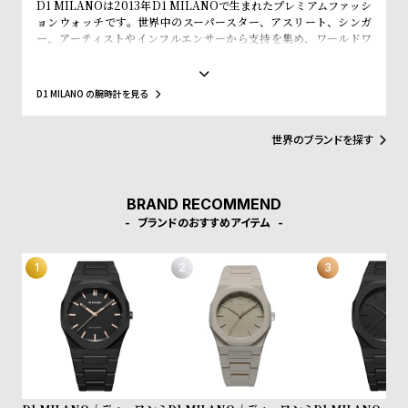
w
o
D1 MILANOは2013年D1 MILANOで生まれたプレミアムファッシ
ョンウォッチです。世界中のスーパースター、アスリート、シンガ
s
u
ー、アーティストやインフルエンサーから支持を集め、ワールドワ
イドなウォッチブランドとなっています。革新的なマテリアルと、1
t
970年代のイタリアンなクリアラインと美的感覚にインスパイアさ
B
S
れたデザインは、流行を追いかける全ての人々にとってのマストア
D1 MILANO の腕時計を見る
イテムとなることでしょう。Forbesによって、ファッションを再定
l
h
義する若いイタリアンブランドのトップ10にノミネートされまし
o
o
た。その中にはGQやVogue、Elle、Esquireなどファッション業界
世界のブランドを探す
のトップリーダーたちもノミネートされています。
g
p
l
BRAND RECOMMEND
i
ブランドのおすすめアイテム
s
t
#
P
e
o
p