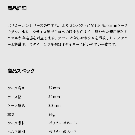
※限定品・受注販売商品・予約商品はクレジットカード、銀行振込のみ
発送日の確定はご注文確認後となります。場合によってはお届け日時の
ン
ン
ご利用頂けます。
ご希望に沿えない場合もございますので予めご了承くださいませ。
キ
ズ
ショッピングガイド
ン
腕
詳しくは下記のページをご覧くださいませ。
ポリカーボンシリーズの中でも、よりコンパクトに楽しめる32mmケース
※ご予約商品・受注商品は、記載のお届け予定での発送となります。
グ
時
モデル。小ぶりなサイズ感で手首への収まりがよく、軽やかな着用感とミ
計
ニマルな存在感を両立します。カラーは合わせやすさを重視したモノクロ
商品の発送に関しまして
ーム設計で、スタイリングを選ばずデイリーに使いやすい一本です。
レ
キ
デ
ッ
ィ
ズ
ー
腕
ス
時
腕
計
32mm
時
32mm
計
8.8mm
替
ア
34g
え
ッ
ポリカーボネート
ベ
プ
ポリカーボネート