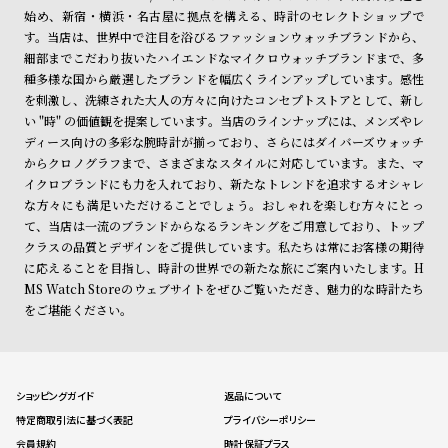
始め、新宿・横浜・名古屋に拠点を構える、時計のセレクトショップで
す。当店は、世界中で注目を浴びるファッションウォッチブランドから、
細部までこだわり抜いたハイエンドなマイクロウォッチブランドまで、多
種多様な国から厳選したブランドを幅広くラインアップしています。感性
を刺激し、洗練された大人の方々に向けたコンセプトストアとして、新し
い "時" の価値観を提案しています。当店のラインナップには、メンズやレ
ディース向けの多彩な腕時計が揃っており、さらにはダイバーズウォッチ
からクロノグラフまで、さまざまなスタイルに対応しています。また、マ
イクロブランドにも力を入れており、新たなトレンドを追求するオシャレ
な方々にも満足いただけることでしょう。おしゃれを楽しむ方々にとっ
て、当店は一流のブランドからなるランキングをご用意しており、トップ
クラスの品質とデザインをご提供しています。私たちは常にお客様の期待
に応えることを目指し、時計の世界での新たな旅にご案内いたします。H
MS Watch Storeのウェブサイトをぜひご覧いただき、魅力的な時計たち
をご堪能ください。
ショッピングガイド
返品について
特定商取引法に基づく表記
プライバシーポリシー
会員規約
時計保証プラス