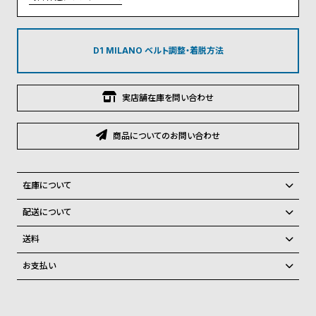
グ
ラ
フ
D1 MILANO ベルト調整・着脱方法
全
世
て
界
実店舗在庫を問い合わせ
の
の
商
腕
商品についてのお問い合わせ
品
時
計
ブ
在庫について
ラ
全国の系列店と在庫を共有しているため、在庫切れの場合がございま
配送について
す。
ン
ご注文商品のお届け日数は在庫状況により異なり、
在庫切れの場合、キャンセルをさせて頂きます。
送料
ド
弊社物流センターからの発送
配送料：550円（全国一律）
一
お支払い
税込16,500円以上で全国送料無料
系列店舗から取り寄せ後に発送
覧
クレジットカード、Amazon Pay、PayPay、コンビニ後払い、代金引
換、銀行振込
ラ
メ
上記のいずれかでの発送となります。