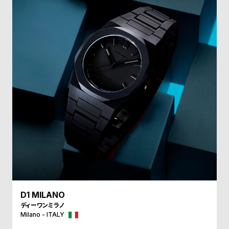
受
雑
注
誌
販
掲
売
載
モ
商
デ
品
ル
衣
セ
装
ー
貸
ル
出
情
報
D1 MILANO
N
A
ディーワンミラノ
Milano - ITALY
e
b