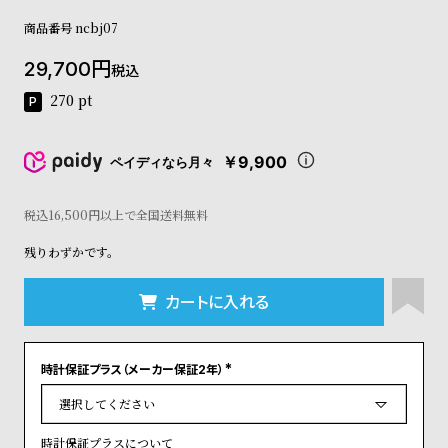
コ
商品番号
ncbj07
ー
ニ
29,700
ッ
税込
シ
270
pt
ュ
ヴ
ィ
￥9,900
ペイディなら月々
ヴ
ィ
ア
税込16,500円以上で全国送料無料
ン
残りわずかです。
ウ
エ
ス
カートに入れる
ト
ウ
ッ
時計保証プラス（メーカー保証2年）
ド
(
ク
必
須
ロ
)
ノ
時計保証プラスについて