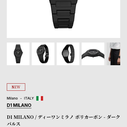
登
録
#Tags
リ
ッ
プ
バ
ル
チ
ッ
ク
ア
NEW
ッ
プ
Milano
ITALY
ル
D1 MILANO
ウ
ォ
D1 MILANO / ディーワンミラノ ポリカーボン - ダーク
ッ
パルス
チ