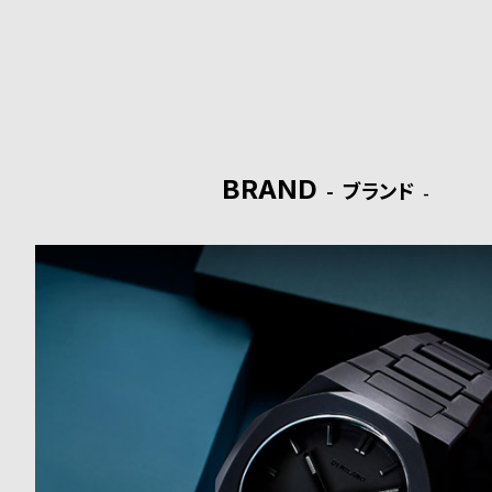
ド
時
刻
計
印
保
サ
BRAND
ブランド
証
ー
プ
ビ
ラ
ス
ス
よ
お
く
問
あ
い