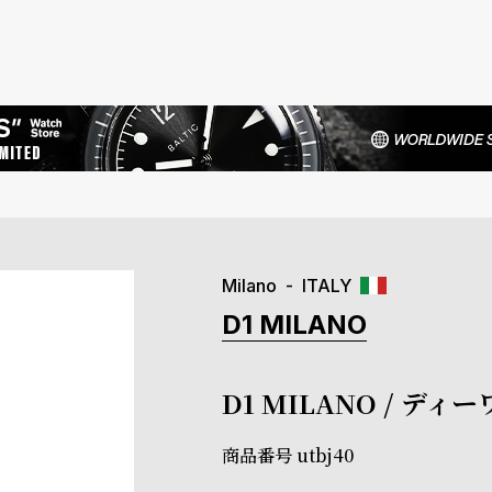
Milano
ITALY
D1 MILANO
D1 MILANO / デ
商品番号
utbj40