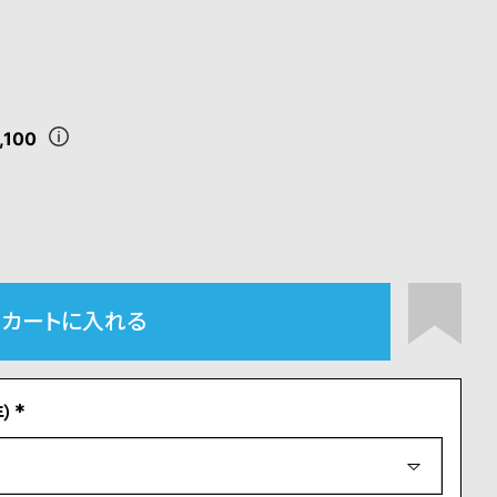
,100
カートに入れる
）
(
必
須
)