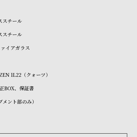
レススチール
レススチール
ファイアガラス
TIZEN 1L22（クォーツ）
O純正BOX、保証書
ブメント部のみ）