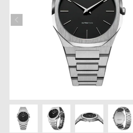
の
別
商
注
品
モ
デ
ル
受
雑
注
誌
販
掲
売
載
モ
商
デ
品
ル