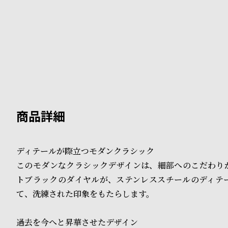
B
S
l
h
o
o
g
p
l
i
s
ディテールが際立つモダンクラシック
t
このモダンなクラシックデザインは、細部へのこだわり
#
トブラックのダイヤルが、ステンレススチールのディテ
P
て、洗練された印象をもたらします。
e
過去を今へと昇華させたデザイン