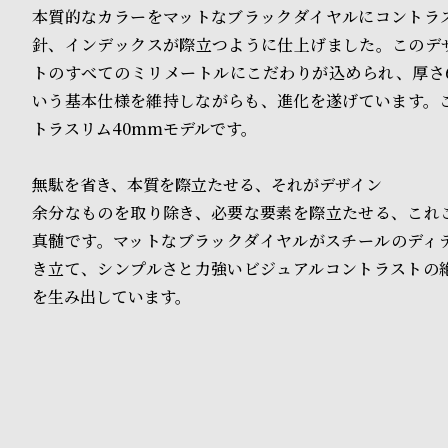
o
本質的なカラーをマットなブラックダイヤルにコントラ
p
針、インデックスが際立つように仕上げました。このデ
トのすべてのミリメートルにこだわりが込められ、厚さ
l
いう基本仕様を維持しながらも、進化を遂げています。
e
トラスリム40mmモデルです。
シ
返
無駄を省き、本質を際立たせる、それがデザイン
余分なものを取り除き、必要な要素を際立たせる、これ
ョ
品
真髄です。マットなブラックダイヤルがスチールのディ
ッ
に
き立て、シンプルさと力強いビジュアルコントラストの
ピ
つ
を生み出しています。
ン
い
グ
て
ガ
イ