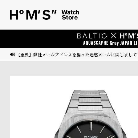
ベ
プ
ル
ル
ト
ウ
ォ
ッ
【重要】弊社メールアドレスを騙った迷惑メールに関しまして
チ
バ
ン
ド
そ
限
の
定
他
/