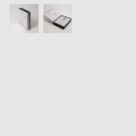
衣
セ
装
ー
貸
ル
出
情
報
N
A
e
b
w
o
s
u
t