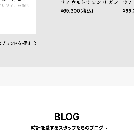
ラノ ウルトラ シン リ ガン
ラノ
ています。革新的
ィー
¥
69,300
(税込)
¥
69,
覚にインスパイア
トアイテムとなる
イタリアンブラン
e、Esquire
ます。
のブランドを探す
BLOG
時計を愛するスタッフたちのブログ