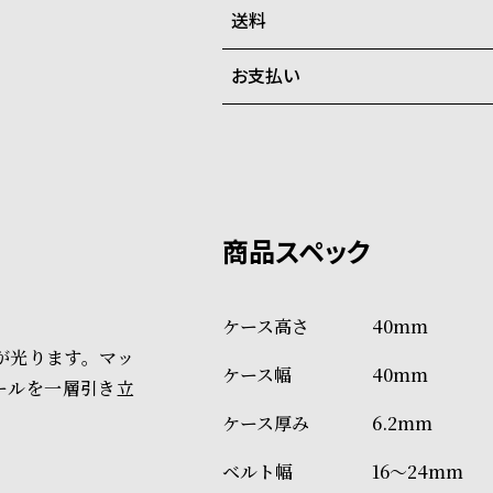
在庫切れの場合、キャンセルを
送料
ご注文商品のお届け日数は在庫
お支払い
弊社物流センターからの発送
配送料：550円（全国一律）
系列店舗から取り寄せ後に発
税込16,500円以上で全国送料無
クレジットカード、Amazon P
上記のいずれかでの発送となり
※限定品・受注販売商品・予約
発送日の確定はご注文確認後と
ショッピングガイド
場合もございますので予めご了
詳しくは下記のページをご覧く
40mm
※ご予約商品・受注商品は、記
が光ります。マッ
40mm
商品の発送に関しまして
ールを一層引き立
6.2mm
16～24mm