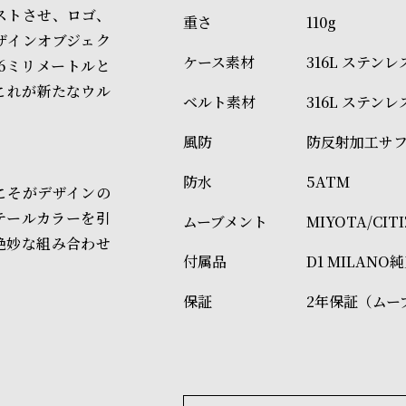
ストさせ、ロゴ、
110g
ザインオブジェク
316L ステン
6ミリメートルと
これが新たなウル
316L ステン
防反射加工サ
5ATM
こそがデザインの
テールカラーを引
MIYOTA/CI
絶妙な組み合わせ
D1 MILAN
2年保証（ムー