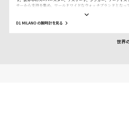
サーから支持を集め、ワールドワイドなウォッチブランドとなっ
なマテリアルと、1970年代のイタリアンなクリアラインと美的感
されたデザインは、流行を追いかける全ての人々にとってのマス
ことでしょう。Forbesによって、ファッションを再定義する若い
D1 MILANO の腕時計を見る
ドのトップ10にノミネートされました。その中にはGQやVogue、Ell
などファッション業界のトップリーダーたちもノミネートされてい
世界