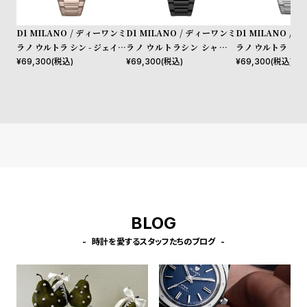
l
e
D1 MILANO / ディーワンミ
D1 MILANO / ディーワンミ
D1 MILANO /
ラノ ウルトラ シン - ジェイド
ラノ ウルトラシン シャドウ
ラノ ウルトラ シン 
シ
返
ミラージュ
プロジェクトシャドウ
ク オキシモア
¥
69,300
(税込)
¥
69,300
(税込)
¥
69,300
(税込)
ョ
品
ッ
に
ピ
つ
ン
い
グ
て
ガ
イ
ド
BLOG
時
刻
時計を愛するスタッフたちのブログ
計
印
保
サ
証
ー