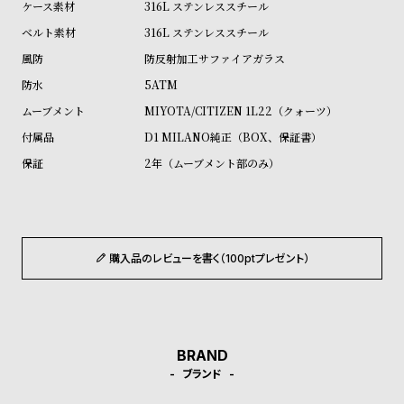
316L ステンレススチール
ル
ル
316L ステンレススチール
ト
ウ
防反射加工サファイアガラス
ォ
ッ
5ATM
チ
MIYOTA/CITIZEN 1L22（クォーツ）
バ
D1 MILANO純正（BOX、保証書）
ン
2年（ムーブメント部のみ）
ド
そ
限
の
定
購入品のレビューを書く（100ptプレゼント）
他
/
の
別
商
注
品
モ
BRAND
デ
ブランド
ル