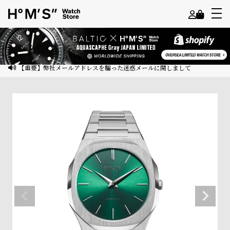
よ
う
こ
【重要】弊社メールアドレスを騙った迷惑メールに関しまして
そ
ゲ
ス
ト
様
ロ
グ
イ
ン
会
員