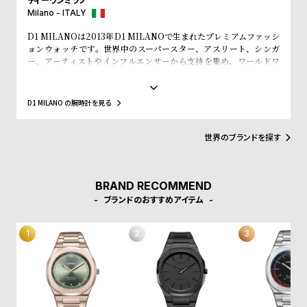
ディーワンミラノ
w
o
Milano - ITALY
s
u
D1 MILANOは2013年D1 MILANOで生まれたプレミアムファッシ
t
ョンウォッチです。世界中のスーパースター、アスリート、シンガ
ー、アーティストやインフルエンサーから支持を集め、ワールドワ
B
S
イドなウォッチブランドとなっています。革新的なマテリアルと、1
l
h
970年代のイタリアンなクリアラインと美的感覚にインスパイアさ
れたデザインは、流行を追いかける全ての人々にとってのマストア
o
o
D1 MILANO の腕時計を見る
イテムとなることでしょう。Forbesによって、ファッションを再定
g
p
義する若いイタリアンブランドのトップ10にノミネートされまし
た。その中にはGQやVogue、Elle、Esquireなどファッション業界
l
世界のブランドを探す
のトップリーダーたちもノミネートされています。
i
s
BRAND RECOMMEND
t
ブランドのおすすめアイテム
#
P
e
o
p