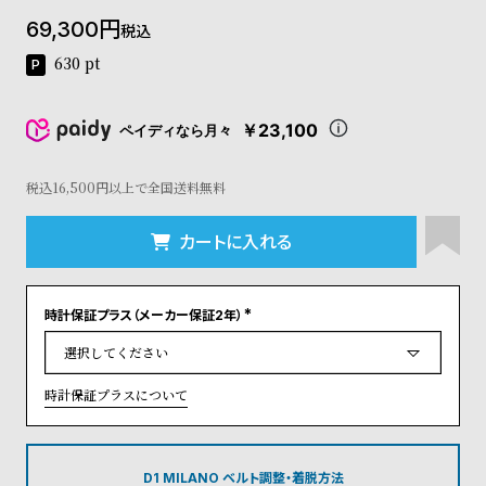
コ
69,300
税込
ー
ニ
630
pt
ッ
シ
ュ
￥23,100
ペイディなら月々
ヴ
ィ
ヴ
税込16,500円以上で全国送料無料
ィ
ア
カートに入れる
ン
ウ
エ
時計保証プラス（メーカー保証2年）
ス
(
ト
必
須
ウ
)
ッ
時計保証プラスについて
ド
ク
ロ
ノ
D1 MILANO ベルト調整・着脱方法