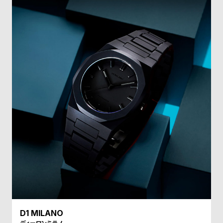
受
雑
注
誌
販
掲
売
載
モ
商
デ
品
ル
衣
セ
装
ー
貸
ル
出
情
報
N
A
e
b
D1 MILANO