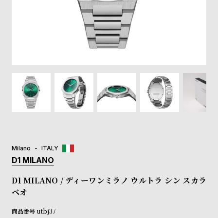
登
録
#Tags
リ
ッ
プ
バ
ル
チ
ッ
ク
ア
Milano
ITALY
ッ
D1 MILANO
プ
ル
D1 MILANO / ディーワンミラノ ウルトラ シン スカラ
ウ
ベオ
ォ
ッ
商品番号
utbj37
チ