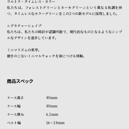
ウルトラ・タイムレス・カラー
ン
ン
※ご予約商品・受注商品は、記載のお届け予定での発送となります。
私たちは、フォレストグリーンとカーキグリーンという異なる色調を持
キ
ズ
つ、タイムレスなカラーグリーンをこの2つの新モデルに採用しました。
商品の発送に関しまして
ン
腕
シグネチャーシェイプ
グ
時
私たちは、私たちの時計が認識可能で、現代的なものとなるようなシンプ
計
ルなデザインを追求しています。
レ
キ
ミニマリズムの美学。
デ
ッ
飽きのこないミニマルウォッチを身につける体験。
ィ
ズ
ー
腕
ス
時
腕
計
時
40mm
計
40mm
替
ア
6.2mm
え
ッ
16～24mm
ベ
プ