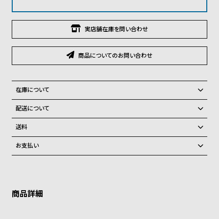
グ
ラ
フ
実店舗在庫を問い合わせ
全
世
商品についてのお問い合わせ
て
界
の
の
商
腕
在庫について
品
時
全国の系列店と在庫を共有しているため、在庫切れの場合、誠に勝手な
配送について
計
がらキャンセルをさせて頂きます。
ご注文商品のお届け日数は在庫状況により異なり、
送料
ブ
弊社物流センターからの発送
ラ
配送料：550円（全国一律）
お支払い
税込16,500円以上で全国送料無料
系列店舗から取り寄せ後に発送
ン
クレジットカード、Amazon Pay、PayPay、コンビニ後払い、代金引
ド
換、銀行振込
上記のいずれかでの発送となります。
※限定品・受注販売商品・予約商品はクレジットカード、銀行振込のみ
一
発送日の確定はご注文確認後となります。場合によってはお届け日時の
ご利用頂けます。
ご希望に沿えない場合もございますので予めご了承くださいませ。
覧
ショッピングガイド
ラ
メ
詳しくは下記のページをご覧くださいませ。