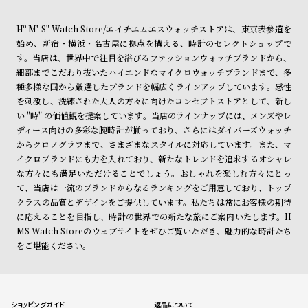
Hº M' S" Watch Store/エイチエムエスウォッチストアは、東京表参道を
始め、新宿・横浜・名古屋に拠点を構える、時計のセレクトショップで
す。当店は、世界中で注目を浴びるファッションウォッチブランドから、
細部までこだわり抜いたハイエンドなマイクロウォッチブランドまで、多
種多様な国から厳選したブランドを幅広くラインアップしています。感性
を刺激し、洗練された大人の方々に向けたコンセプトストアとして、新し
い "時" の価値観を提案しています。当店のラインナップには、メンズやレ
ディース向けの多彩な腕時計が揃っており、さらにはダイバーズウォッチ
からクロノグラフまで、さまざまなスタイルに対応しています。また、マ
イクロブランドにも力を入れており、新たなトレンドを追求するオシャレ
な方々にも満足いただけることでしょう。おしゃれを楽しむ方々にとっ
て、当店は一流のブランドからなるランキングをご用意しており、トップ
クラスの品質とデザインをご提供しています。私たちは常にお客様の期待
に応えることを目指し、時計の世界での新たな旅にご案内いたします。H
MS Watch Storeのウェブサイトをぜひご覧いただき、魅力的な時計たち
をご堪能ください。
ショッピングガイド
返品について