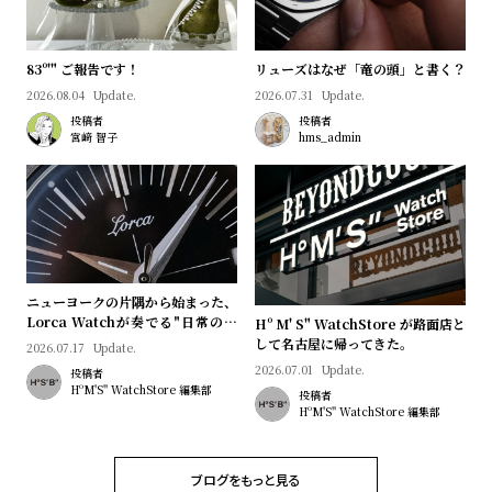
プ
ビ
ラ
ス
ス
83º'" ご報告です！
リューズはなぜ「竜の頭」と書く？
よ
お
2026.08.04
Update.
2026.07.31
Update.
投稿者
投稿者
く
問
宮﨑 智子
hms_admin
あ
い
る
合
質
わ
問
せ
ニューヨークの片隅から始まった、
Lorca Watchが奏でる"日常のロ
Hº M' S" WatchStore が路面店と
マン"｜Brand Picks #08
して名古屋に帰ってきた。
2026.07.17
Update.
2026.07.01
Update.
投稿者
HºM'S" WatchStore 編集部
投稿者
HºM'S" WatchStore 編集部
ブログをもっと見る