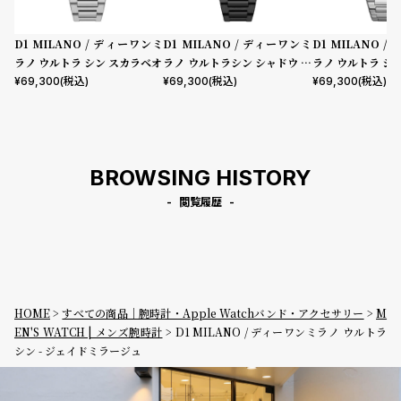
D1 MILANO / ディーワンミ
D1 MILANO / ディーワンミ
D1 MILANO 
ラノ ウルトラ シン スカラベオ
ラノ ウルトラシン シャドウ プ
ラノ ウルトラ シ
ロジェクトシャドウ
ー グリーン
¥
69,300
(税込)
¥
69,300
(税込)
¥
69,300
(税込)
BROWSING HISTORY
閲覧履歴
HOME
すべての商品｜腕時計・Apple Watchバンド・アクセサリー
M
EN'S WATCH | メンズ腕時計
D1 MILANO / ディーワンミラノ ウルトラ
シン - ジェイドミラージュ