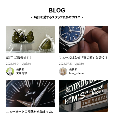
プ
ビ
ラ
ス
BLOG
ス
時計を愛するスタッフたちのブログ
よ
お
く
問
あ
い
る
合
質
わ
問
せ
83º'" ご報告です！
リューズはなぜ「竜の頭」と書く？
2026.08.04
Update.
2026.07.31
Update.
投稿者
投稿者
宮﨑 智子
hms_admin
ニューヨークの片隅から始まった、