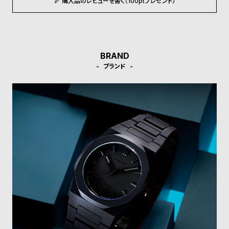
購入品のレビューを書く（100ptプレゼント）
受
雑
注
誌
販
掲
売
載
BRAND
モ
商
ブランド
デ
品
ル
衣
セ
装
ー
貸
ル
出
情
報
N
A
e
b