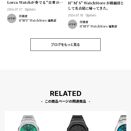
Lorca Watchが奏でる"日常のロ
Hº M' S" WatchStore が路面店と
マン"｜Brand Picks #08
して名古屋に帰ってきた。
2026.07.17
Update.
2026.07.01
Update.
投稿者
HºM'S" WatchStore 編集部
投稿者
HºM'S" WatchStore 編集部
ブログをもっと見る
RELATED
この商品ページの関連商品