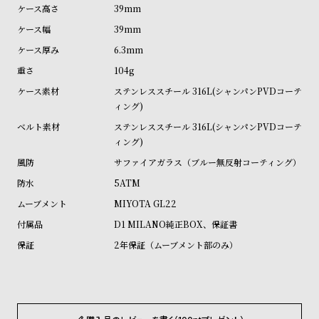
ル
ル
39mm
ト
ウ
39mm
ォ
6.3mm
ッ
104g
チ
ステンレススチール 316L(シャンパンPVDコーテ
ィング)
バ
ン
ステンレススチール 316L(シャンパンPVDコーテ
ィング)
ド
サファイアガラス（ブルー無反射コーティング）
そ
限
5ATM
の
定
MIYOTA GL22
他
/
D1 MILANO純正BOX、保証書
の
別
2年保証（ムーブメント部のみ）
商
注
品
モ
デ
ル