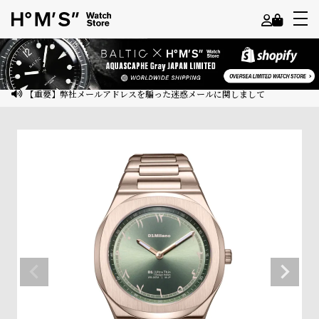
よ
う
こ
【重要】弊社メールアドレスを騙った迷惑メールに関しまして
そ
ゲ
ス
ト
様
ロ
グ
イ
ン
会
員