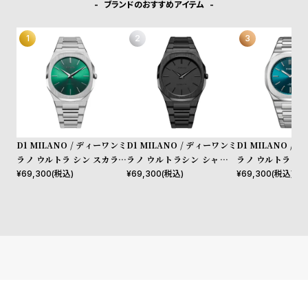
l
ブランドのおすすめアイテム
e
シ
返
ョ
品
ッ
に
ピ
つ
ン
い
D1 MILANO / ディーワンミ
D1 MILANO / ディーワンミ
D1 MILANO /
グ
て
ラノ ウルトラ シン スカラベ
ラノ ウルトラシン シャドウ
ラノ ウルトラ シ
オ
プロジェクトシャドウ
ィー グリーン
ガ
¥
69,300
(税込)
¥
69,300
(税込)
¥
69,300
(税込)
イ
ド
時
刻
計
印
保
サ
証
ー