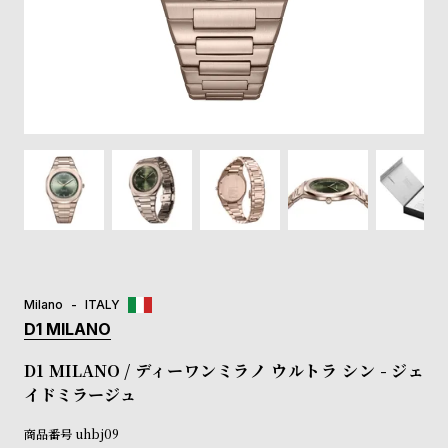
登
録
#Tags
リ
ッ
プ
バ
ル
チ
ッ
ク
ア
Milano
ITALY
ッ
D1 MILANO
プ
ル
D1 MILANO / ディーワンミラノ ウルトラ シン - ジェ
ウ
イドミラージュ
ォ
ッ
商品番号
uhbj09
チ