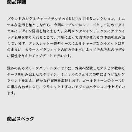
ご利用頂けます。
ご希望に沿えない場合もございますので予めご了承くださいませ。
ン
ン
キ
ズ
ショッピングガイド
詳しくは下記のページをご覧くださいませ。
ブランドのシグネチャーモデルであるULTRA THINコレクション。ミニ
ン
腕
※ご予約商品・受注商品は、記載のお届け予定での発送となります。
マルな造形を軸としながら、今回のモデルではシリーズとして初めてダイ
グ
時
ヤルにデザイン要素を加えました。外周リングやインデックスにグラフィ
商品の発送に関しまして
計
ック表現を取り入れることで、角度によって表情が変わる立体感を生み出
しています。ブレスレット一体型ケースによるシャープなシルエットはそ
レ
キ
のままに、カラーとグラフィックの組み合わせによってそれぞれのモデル
デ
ッ
に個性を与えたアップデートモデルです。
ィ
ズ
深みのあるオリーブグリーンダイヤルに、外周へ配置したアラビア数字モ
ー
腕
チーフを組み合わせたデザイン。ミニマルなフェイスの中にさりげないア
ス
時
クセントを加え、静かな存在感を演出します。ゴールドトーンのケースと
腕
計
の組み合わせにより、クラシックすぎないモダンなバランスに仕上げてい
ます。
時
計
替
ア
え
ッ
ベ
プ