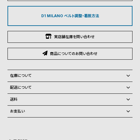
グ
ラ
フ
D1 MILANO ベルト調整・着脱方法
全
世
実店舗在庫を問い合わせ
て
界
の
の
商品についてのお問い合わせ
商
腕
品
時
計
在庫について
ブ
全国の系列店と在庫を共有しているため、在庫切れの場合がございま
配送について
ラ
す。
ご注文商品のお届け日数は在庫状況により異なり、
在庫切れの場合、キャンセルをさせて頂きます。
ン
送料
ド
弊社物流センターからの発送
配送料：550円（全国一律）
お支払い
税込16,500円以上で全国送料無料
系列店舗から取り寄せ後に発送
一
クレジットカード、Amazon Pay、PayPay、コンビニ後払い、代金引
覧
換、銀行振込
上記のいずれかでの発送となります。
※限定品・受注販売商品・予約商品はクレジットカード、銀行振込のみ
ラ
メ
発送日の確定はご注文確認後となります。場合によってはお届け日時の