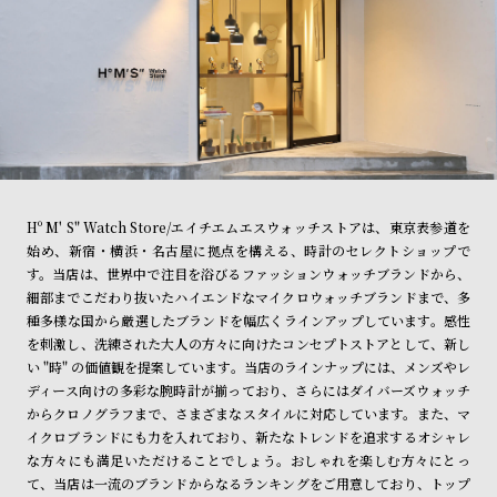
Hº M' S" Watch Store/エイチエムエスウォッチストアは、東京表参道を
始め、新宿・横浜・名古屋に拠点を構える、時計のセレクトショップで
す。当店は、世界中で注目を浴びるファッションウォッチブランドから、
細部までこだわり抜いたハイエンドなマイクロウォッチブランドまで、多
種多様な国から厳選したブランドを幅広くラインアップしています。感性
を刺激し、洗練された大人の方々に向けたコンセプトストアとして、新し
い "時" の価値観を提案しています。当店のラインナップには、メンズやレ
ディース向けの多彩な腕時計が揃っており、さらにはダイバーズウォッチ
からクロノグラフまで、さまざまなスタイルに対応しています。また、マ
イクロブランドにも力を入れており、新たなトレンドを追求するオシャレ
な方々にも満足いただけることでしょう。おしゃれを楽しむ方々にとっ
て、当店は一流のブランドからなるランキングをご用意しており、トップ