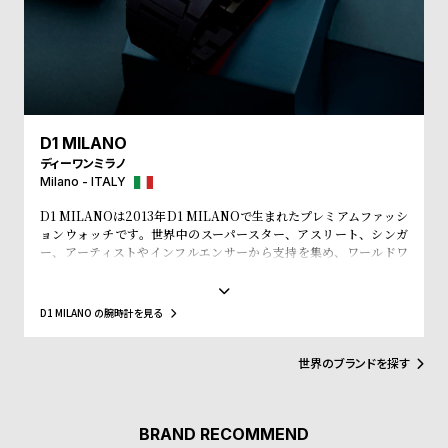
w
o
s
u
t
B
S
l
h
D1 MILANO
o
o
ディーワンミラノ
g
p
Milano - ITALY
l
D1 MILANOは2013年D1 MILANOで生まれたプレミアムファッシ
i
ョンウォッチです。世界中のスーパースター、アスリート、シンガ
ー、アーティストやインフルエンサーから支持を集め、ワールドワ
s
イドなウォッチブランドとなっています。革新的なマテリアルと、1
t
970年代のイタリアンなクリアラインと美的感覚にインスパイアさ
れたデザインは、流行を追いかける全ての人々にとってのマストア
#
D1 MILANO の腕時計を見る
イテムとなることでしょう。Forbesによって、ファッションを再定
P
義する若いイタリアンブランドのトップ10にノミネートされまし
た。その中にはGQやVogue、Elle、Esquireなどファッション業界
世界のブランドを探す
e
のトップリーダーたちもノミネートされています。
o
p
BRAND RECOMMEND