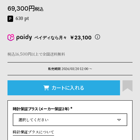
コ
69,300
税込
ー
ニ
630
pt
ッ
シ
ュ
￥23,100
ペイディなら月々
ヴ
ィ
ヴ
税込16,500円以上で全国送料無料
ィ
ア
販売期間
2026/03/20 12:00
〜
ン
ウ
エ
カートに入れる
ス
ト
ウ
時計保証プラス（メーカー保証2年）
ッ
(
ド
必
須
ク
)
ロ
時計保証プラスについて
ノ