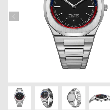
の
別
商
注
品
モ
デ
ル
受
雑
注
誌
販
掲
売
載
モ
商
デ
品
ル