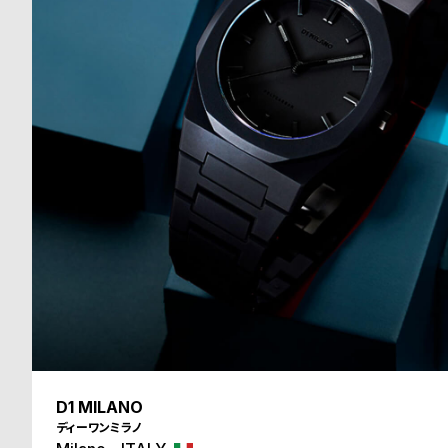
る
合
質
わ
問
せ
D1 MILANO
ディーワンミラノ