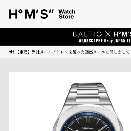
ベ
プ
ル
ル
ト
ウ
ォ
ッ
【重要】弊社メールアドレスを騙った迷惑メールに関しまして
チ
バ
ン
ド
そ
限
の
定
他
/