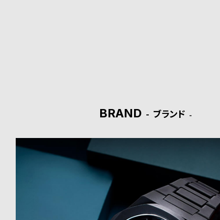
ド
時
刻
計
印
保
サ
証
ー
プ
ビ
BRAND
ブランド
ラ
ス
ス
よ
お
く
問
あ
い