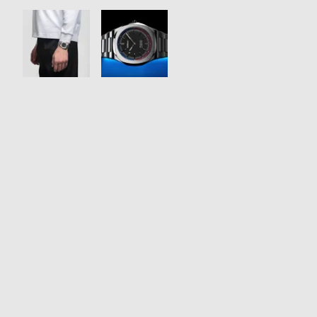
衣
セ
装
ー
貸
ル
出
情
報
N
A
e
b
w
o
s
u
t