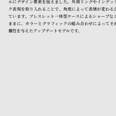
o
ルにデザイン要素を加えました。外周リングやインデッ
ク表現を取り入れることで、角度によって表情が変わる
p
ています。ブレスレット一体型ケースによるシャープな
l
ままに、カラーとグラフィックの組み合わせによってそ
e
個性を与えたアップデートモデルです。
シ
返
ョ
品
ッ
に
ピ
つ
ン
い
グ
て
ガ
イ