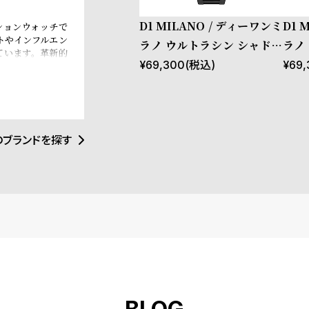
D1 MILANO / ディーワンミ
D1 
ッションウォッチで
トやインフルエン
ラノ ウルトラシン シャドウ
ラノ
ています。革新的
プロジェクトシャドウ
ィー
¥
69,300
(税込)
¥
69,
覚にインスパイア
トアイテムとなる
イタリアンブラン
e、Esquire
ます。
のブランドを探す