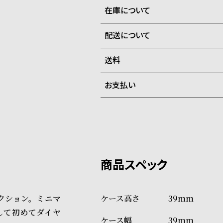
在庫について
配送について
全国の系列店と在庫を共有して
在庫切れの場合、キャンセルを
送料
ご注文商品のお届け日数は在庫
お支払い
弊社物流センターからの発送
配送料：550円（全国一律）
系列店舗から取り寄せ後に発
税込16,500円以上で全国送料無
クレジットカード、Amazon P
上記のいずれかでの発送となり
※限定品・受注販売商品・予約
発送日の確定はご注文確認後と
ショッピングガイド
場合もございますので予めご了
詳しくは下記のページをご覧く
レクション。ミニマ
39mm
※ご予約商品・受注商品は、記
して初めてダイヤ
39mm