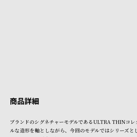
B
S
l
h
o
o
g
p
l
i
s
t
#
P
ブランドのシグネチャーモデルであるULTRA THINコ
e
ルな造形を軸としながら、今回のモデルではシリーズと