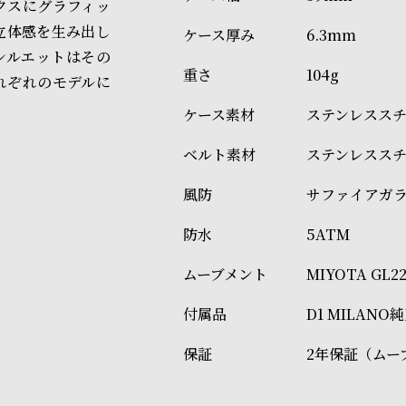
商品の発送に関しまして
クスにグラフィッ
立体感を生み出し
6.3mm
シルエットはその
104g
れぞれのモデルに
ステンレススチー
ステンレススチー
サファイアガ
5ATM
MIYOTA GL2
D1 MILAN
2年保証（ムー