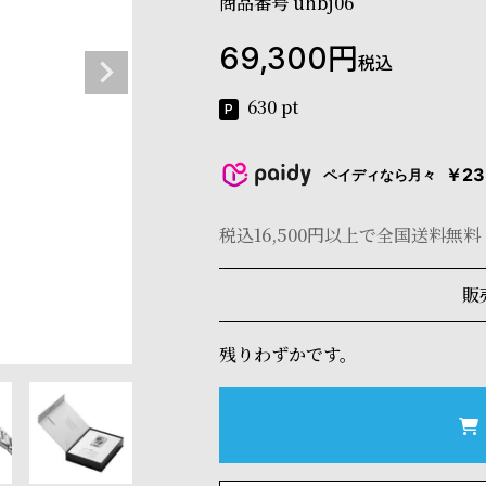
商品番号
uhbj06
69,300
税込
630
pt
￥23
ペイディなら月々
税込16,500円以上で全国送料無料
販
残りわずかです。