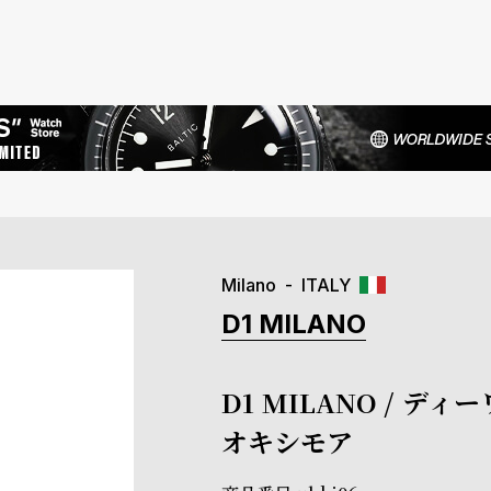
Milano
ITALY
D1 MILANO
D1 MILANO / デ
オキシモア