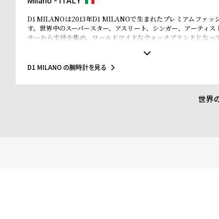
Milano - ITALY
D1 MILANOは2013年D1 MILANOで生まれたプレミアムファ
す。世界中のスーパースター、アスリート、シンガー、アーティス
サーから支持を集め、ワールドワイドなウォッチブランドとなっ
なマテリアルと、1970年代のイタリアンなクリアラインと美的感
されたデザインは、流行を追いかける全ての人々にとってのマス
ことでしょう。Forbesによって、ファッションを再定義する若い
D1 MILANO の腕時計を見る
ドのトップ10にノミネートされました。その中にはGQやVogue、Ell
などファッション業界のトップリーダーたちもノミネートされてい
世界