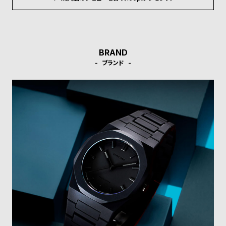
受
雑
注
誌
販
掲
売
載
BRAND
モ
商
ブランド
デ
品
ル
衣
セ
装
ー
貸
ル
出
情
報
N
A
e
b