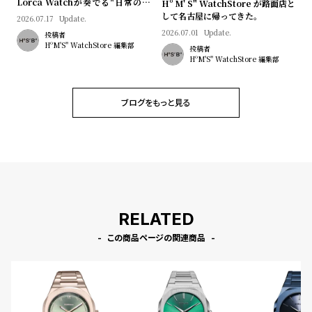
Lorca Watchが奏でる"日常のロ
Hº M' S" WatchStore が路面店と
マン"｜Brand Picks #08
して名古屋に帰ってきた。
2026.07.17
Update.
2026.07.01
Update.
投稿者
HºM'S" WatchStore 編集部
投稿者
HºM'S" WatchStore 編集部
ブログをもっと見る
RELATED
この商品ページの関連商品