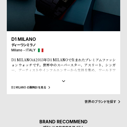
w
o
s
u
t
B
S
l
h
D1 MILANO
o
o
ディーワンミラノ
g
p
Milano - ITALY
l
D1 MILANOは2013年D1 MILANOで生まれたプレミアムファッシ
ョンウォッチです。世界中のスーパースター、アスリート、シンガ
i
ー、アーティストやインフルエンサーから支持を集め、ワールドワ
s
イドなウォッチブランドとなっています。革新的なマテリアルと、1
970年代のイタリアンなクリアラインと美的感覚にインスパイアさ
t
れたデザインは、流行を追いかける全ての人々にとってのマストア
D1 MILANO の腕時計を見る
#
イテムとなることでしょう。Forbesによって、ファッションを再定
義する若いイタリアンブランドのトップ10にノミネートされまし
P
た。その中にはGQやVogue、Elle、Esquireなどファッション業界
世界のブランドを探す
e
のトップリーダーたちもノミネートされています。
o
p
BRAND RECOMMEND