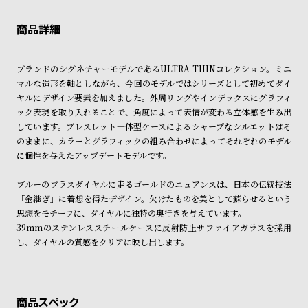
ン
ン
※限定品・受注販売商品・予約商品はクレジットカード、銀行振込のみ
発送日の確定はご注文確認後となります。場合によってはお届け日時の
キ
ズ
ご利用頂けます。
ご希望に沿えない場合もございますので予めご了承くださいませ。
ン
腕
ショッピングガイド
詳しくは下記のページをご覧くださいませ。
グ
時
ブランドのシグネチャーモデルであるULTRA THINコレクション。ミニ
※ご予約商品・受注商品は、記載のお届け予定での発送となります。
マルな造形を軸としながら、今回のモデルではシリーズとして初めてダイ
計
ヤルにデザイン要素を加えました。外周リングやインデックスにグラフィ
商品の発送に関しまして
レ
キ
ック表現を取り入れることで、角度によって表情が変わる立体感を生み出
デ
ッ
しています。ブレスレット一体型ケースによるシャープなシルエットはそ
のままに、カラーとグラフィックの組み合わせによってそれぞれのモデル
ィ
ズ
に個性を与えたアップデートモデルです。
ー
腕
ス
時
ブルーのブラスダイヤルに走るゴールドのニュアンスは、日本の伝統技法
「金継ぎ」に着想を得たデザイン。欠けたものを美として蘇らせるという
腕
計
思想をモチーフに、ダイヤルに独特の奥行きを与えています。
時
39mmのステンレススチールケースに反射防止サファイアガラスを採用
計
し、ダイヤルの質感をクリアに映し出します。
替
ア
え
ッ
ベ
プ