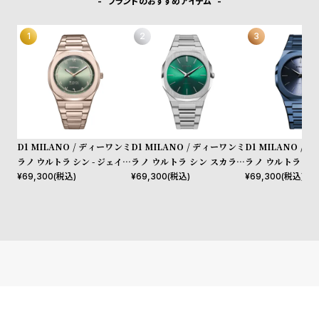
ブランドのおすすめアイテム
l
e
シ
返
ョ
品
ッ
に
ピ
つ
ン
い
D1 MILANO / ディーワンミ
D1 MILANO / ディーワンミ
D1 MILANO /
グ
て
ラノ ウルトラ シン - ジェイド
ラノ ウルトラ シン スカラベ
ラノ ウルトラ シ
ミラージュ
オ
イト
¥
69,300
(税込)
¥
69,300
(税込)
¥
69,300
(税込)
ガ
イ
ド
時
刻
計
印
保
サ
証
ー