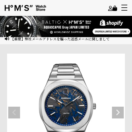
よ
う
こ
【重要】弊社メールアドレスを騙った迷惑メールに関しまして
そ
ゲ
ス
ト
様
ロ
グ
イ
ン
会
員