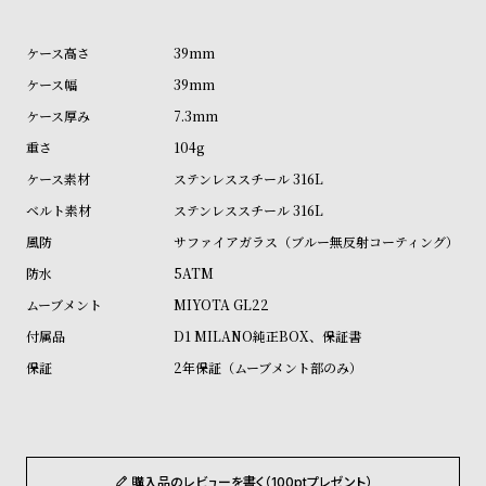
ル
ル
ト
ウ
39mm
ォ
39mm
ッ
7.3mm
チ
104g
バ
ステンレススチール 316L
ン
ステンレススチール 316L
ド
サファイアガラス（ブルー無反射コーティング）
そ
限
5ATM
の
定
MIYOTA GL22
他
/
D1 MILANO純正BOX、保証書
の
別
2年保証（ムーブメント部のみ）
商
注
品
モ
デ
ル
購入品のレビューを書く（100ptプレゼント）