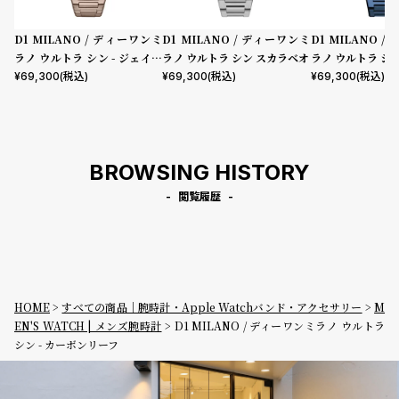
D1 MILANO / ディーワンミ
D1 MILANO / ディーワンミ
D1 MILANO 
ラノ ウルトラ シン - ジェイド
ラノ ウルトラ シン スカラベオ
ラノ ウルトラ シ
ミラージュ
ト
¥
69,300
(税込)
¥
69,300
(税込)
¥
69,300
(税込)
BROWSING HISTORY
閲覧履歴
HOME
すべての商品｜腕時計・Apple Watchバンド・アクセサリー
M
EN'S WATCH | メンズ腕時計
D1 MILANO / ディーワンミラノ ウルトラ
シン - カーボンリーフ