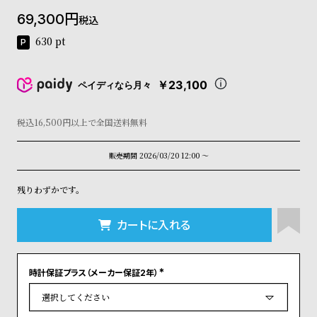
コ
69,300
税込
ー
ニ
630
pt
ッ
シ
ュ
￥23,100
ペイディなら月々
ヴ
ィ
ヴ
税込16,500円以上で全国送料無料
ィ
ア
販売期間
2026/03/20 12:00
〜
ン
ウ
残りわずかです。
エ
ス
ト
カートに入れる
ウ
ッ
ド
時計保証プラス（メーカー保証2年）
ク
(
必
ロ
須
ノ
)