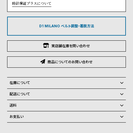
グ
時計保証プラスについて
ラ
フ
D1 MILANO ベルト調整・着脱方法
全
世
て
界
の
の
実店舗在庫を問い合わせ
商
腕
品
時
商品についてのお問い合わせ
計
ブ
在庫について
ラ
全国の系列店と在庫を共有しているため、在庫切れの場合がございま
ン
配送について
す。
ド
ご注文商品のお届け日数は在庫状況により異なり、
在庫切れの場合、キャンセルをさせて頂きます。
送料
一
弊社物流センターからの発送
配送料：550円（全国一律）
お支払い
覧
税込16,500円以上で全国送料無料
系列店舗から取り寄せ後に発送
クレジットカード、Amazon Pay、PayPay、コンビニ後払い、代金引
ラ
メ
換、銀行振込
上記のいずれかでの発送となります。