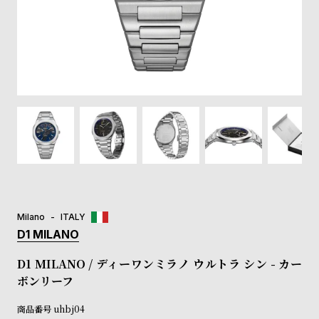
登
録
#Tags
リ
ッ
プ
バ
ル
チ
ッ
ク
ア
Milano
ITALY
ッ
D1 MILANO
プ
ル
D1 MILANO / ディーワンミラノ ウルトラ シン - カー
ウ
ボンリーフ
ォ
ッ
商品番号
uhbj04
チ