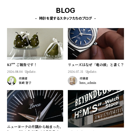
プ
ビ
ラ
ス
BLOG
ス
時計を愛するスタッフたちのブログ
よ
お
く
問
あ
い
る
合
質
わ
83º'" ご報告です！
リューズはなぜ「竜の頭」と書く？
問
せ
2026.08.04
Update.
2026.07.31
Update.
投稿者
投稿者
宮﨑 智子
hms_admin
ニューヨークの片隅から始まった、