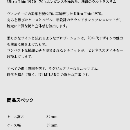
Ultra Thin 1970 - 70’sエレガンスを極めた、洗練のウルトラスリム
ン
ン
※ご予約商品・受注商品は、記載のお届け予定での発送となります。
キ
ズ
ヴィンテージの美学を現代的に再解釈した Ultra Thin 1970。
商品の発送に関しまして
ン
腕
丸みを帯びたケースとベゼル、新設計のラウンドリンクブレスレットが、
腕元に上質な艶と立体感を演出します。
グ
時
計
柔らかなラインと流れるようなプロポーションは、70年代デザインの魅力
レ
キ
を精密に磨き上げたもの。
コンパクトな横顔と研ぎ澄まされたシルエットが、ビジネススタイルを一
デ
ッ
段格上げします。
ィ
ズ
ー
腕
すべての線に意図を宿す、ラグジュアリーなミニマリズム。
時代を超えて輝く、D1 MILANO の新たな定番です。
ス
時
腕
計
時
計
替
ア
え
ッ
39mm
ベ
プ
39mm