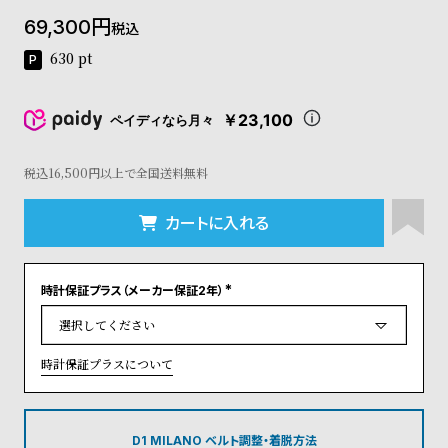
コ
69,300
税込
ー
ニ
630
pt
ッ
シ
ュ
￥23,100
ペイディなら月々
ヴ
ィ
ヴ
税込16,500円以上で全国送料無料
ィ
ア
カートに入れる
ン
ウ
エ
時計保証プラス（メーカー保証2年）
ス
(
ト
必
須
ウ
)
ッ
時計保証プラスについて
ド
ク
ロ
ノ
D1 MILANO ベルト調整・着脱方法