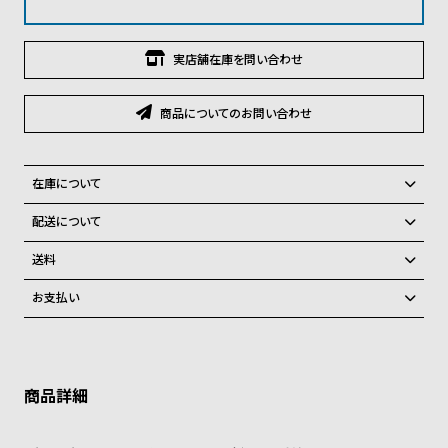
グ
ラ
フ
実店舗在庫を問い合わせ
全
世
商品についてのお問い合わせ
て
界
の
の
商
腕
在庫について
品
時
全国の系列店と在庫を共有しているため、在庫切れの場合がございま
配送について
計
す。
ご注文商品のお届け日数は在庫状況により異なり、
在庫切れの場合、キャンセルをさせて頂きます。
送料
ブ
弊社物流センターからの発送
ラ
配送料：550円（全国一律）
お支払い
税込16,500円以上で全国送料無料
系列店舗から取り寄せ後に発送
ン
クレジットカード、Amazon Pay、PayPay、コンビニ後払い、代金引
ド
換、銀行振込
上記のいずれかでの発送となります。
※限定品・受注販売商品・予約商品はクレジットカード、銀行振込のみ
一
発送日の確定はご注文確認後となります。場合によってはお届け日時の
ご利用頂けます。
ご希望に沿えない場合もございますので予めご了承くださいませ。
覧
ショッピングガイド
ラ
メ
詳しくは下記のページをご覧くださいませ。