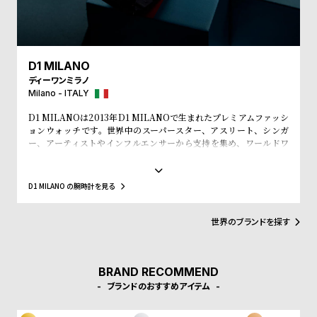
w
o
s
u
t
B
S
D1 MILANO
ディーワンミラノ
l
h
Milano - ITALY
o
o
D1 MILANOは2013年D1 MILANOで生まれたプレミアムファッシ
g
p
ョンウォッチです。世界中のスーパースター、アスリート、シンガ
l
ー、アーティストやインフルエンサーから支持を集め、ワールドワ
イドなウォッチブランドとなっています。革新的なマテリアルと、1
i
970年代のイタリアンなクリアラインと美的感覚にインスパイアさ
れたデザインは、流行を追いかける全ての人々にとってのマストア
s
D1 MILANO の腕時計を見る
イテムとなることでしょう。Forbesによって、ファッションを再定
t
義する若いイタリアンブランドのトップ10にノミネートされまし
た。その中にはGQやVogue、Elle、Esquireなどファッション業界
#
世界のブランドを探す
のトップリーダーたちもノミネートされています。
P
e
BRAND RECOMMEND
o
ブランドのおすすめアイテム
p