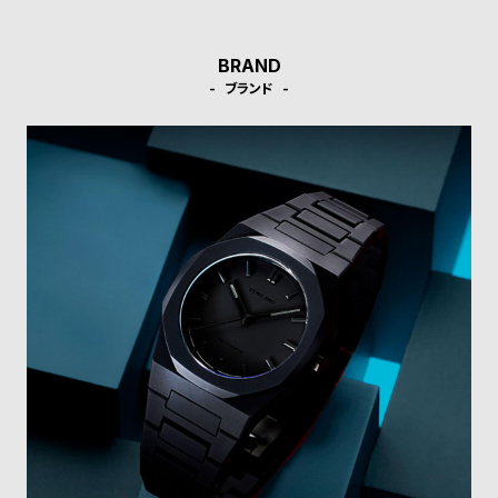
受
雑
注
誌
BRAND
販
掲
ブランド
売
載
モ
商
デ
品
ル
衣
セ
装
ー
貸
ル
出
情
報
N
A
e
b