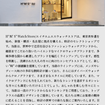
Hº M' S" Watch Store/エイチエムエスウォッチストアは、東京表参道を
始め、新宿・横浜・名古屋に拠点を構える、時計のセレクトショップで
す。当店は、世界中で注目を浴びるファッションウォッチブランドから、
細部までこだわり抜いたハイエンドなマイクロウォッチブランドまで、多
種多様な国から厳選したブランドを幅広くラインアップしています。感性
を刺激し、洗練された大人の方々に向けたコンセプトストアとして、新し
い "時" の価値観を提案しています。当店のラインナップには、メンズやレ
ディース向けの多彩な腕時計が揃っており、さらにはダイバーズウォッチ
からクロノグラフまで、さまざまなスタイルに対応しています。また、マ
イクロブランドにも力を入れており、新たなトレンドを追求するオシャレ
な方々にも満足いただけることでしょう。おしゃれを楽しむ方々にとっ
て、当店は一流のブランドからなるランキングをご用意しており、トップ
クラスの品質とデザインをご提供しています。私たちは常にお客様の期待
に応えることを目指し、時計の世界での新たな旅にご案内いたします。H