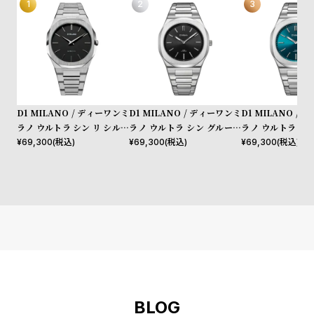
l
e
シ
返
ョ
品
ッ
に
D1 MILANO / ディーワンミ
D1 MILANO / ディーワンミ
D1 MILANO /
ピ
つ
ラノ ウルトラ シン リ シルバ
ラノ ウルトラ シン グルーヴ
ラノ ウルトラ シ
ン
い
ー
ィー ブラック
ィー グリーン
¥
69,300
(税込)
¥
69,300
(税込)
¥
69,300
(税込)
グ
て
ガ
イ
ド
時
刻
計
印
保
サ
証
ー
BLOG