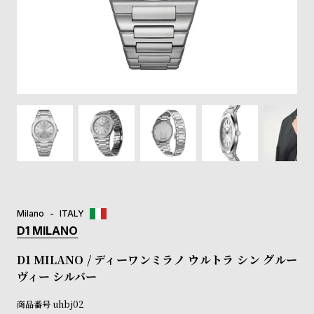
登
録
#Tags
リ
ッ
プ
バ
ル
チ
ッ
ク
ア
Milano
ITALY
ッ
D1 MILANO
プ
ル
D1 MILANO / ディーワンミラノ ウルトラ シン グルー
ウ
ヴィー シルバー
ォ
ッ
商品番号
uhbj02
チ