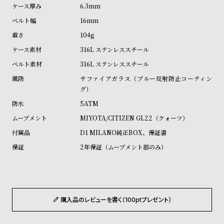
ル
ル
6.3mm
ト
ウ
16mm
ォ
104g
ッ
316L ステンレススチール
チ
316L ステンレススチール
バ
サファイアガラス（ブルー反射防止コーティン
ン
グ）
ド
5ATM
そ
限
MIYOTA/CITIZEN GL22（クォーツ）
の
定
D1 MILANO純正BOX、保証書
他
/
2年保証（ムーブメント部のみ）
の
別
商
注
品
モ
購入品のレビューを書く（100ptプレゼント）
デ
ル