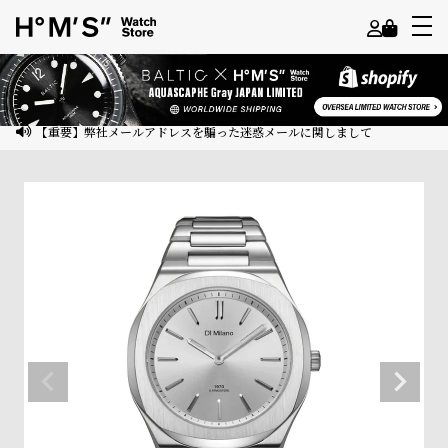
よ
う
こ
【重要】弊社メールアドレスを騙った迷惑メールに関しまして
そ
ゲ
ス
ト
様
ロ
グ
イ
ン
会
員