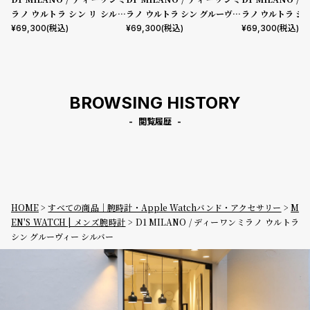
ラノ ウルトラ シン リ シルバ
ラノ ウルトラ シン グルーヴィ
ラノ ウルトラ シ
ー
ー ブラック
ー グリーン
¥
69,300
(税込)
¥
69,300
(税込)
¥
69,300
(税込)
BROWSING HISTORY
閲覧履歴
HOME
すべての商品｜腕時計・Apple Watchバンド・アクセサリー
M
EN'S WATCH | メンズ腕時計
D1 MILANO / ディーワンミラノ ウルトラ
シン グルーヴィー シルバー