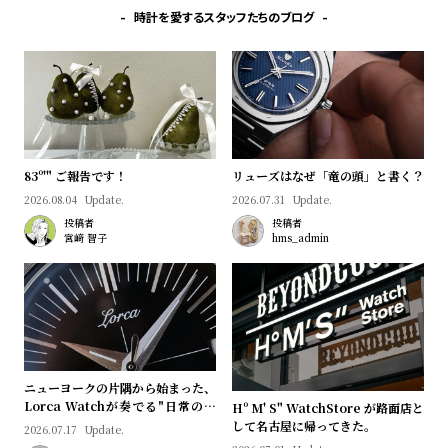
プ
ビ
時計を愛するスタッフたちのブログ
ラ
ス
ス
よ
お
く
問
あ
い
る
合
83º'" ご報告です！
リューズはなぜ「竜の頭」と書く？
質
わ
2026.08.04
Update.
2026.07.31
Update.
投稿者
投稿者
問
せ
宮﨑 智子
hms_admin
ニューヨークの片隅から始まった、
Lorca Watchが奏でる"日常のロ
Hº M' S" WatchStore が路面店と
マン"｜Brand Picks #08
して名古屋に帰ってきた。
2026.07.17
Update.