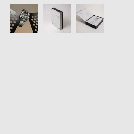
衣
セ
装
ー
貸
ル
出
情
報
N
A
e
b
w
o
s
u
t