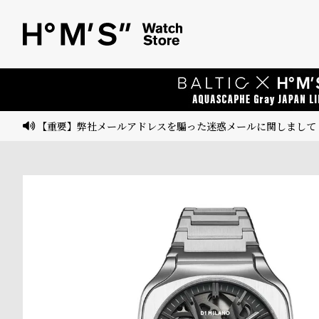
ベ
プ
ル
ル
ト
ウ
ォ
ッ
【重要】弊社メールアドレスを騙った迷惑メールに関しまして
チ
バ
ン
ド
そ
限
の
定
他
/