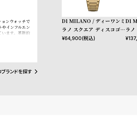
D1 MILANO / ディーワンミ
D1 
ッションウォッチで
トやインフルエン
ラノ スクエア ディスコゴー
ラノ
ています。革新的
ルド
ーコ
¥
64,900
(税込)
¥
137
覚にインスパイア
トアイテムとなる
イタリアンブラン
e、Esquire
ます。
のブランドを探す