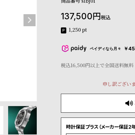
商品番号
slbj01
137,500
税込
1,250
pt
￥45
ペイディなら月々
税込16,500円以上で全国送料無料
申し訳ござい
時計保証プラス（メーカー保証2年