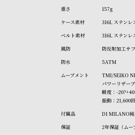
157g
316L ステン
316L ステン
防反射加工サ
5ATM
TMI/SEIK
パワーリザーブ
精度：-20?+4
振動：21,600
D1 MILAN
2年保証（ムー