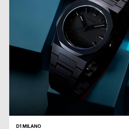
る
合
質
わ
問
せ
D1 MILANO