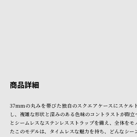
B
S
l
h
o
o
g
p
l
i
s
t
#
37mmの丸みを帯びた独自のスクエアケースにスケル
し、複雑な形状と深みのある色味のコントラストが際立
P
とシームレスなステンレスストラップを備え、全体をモ
e
たこのモデルは、タイムレスな魅力を持ち、どんなシー