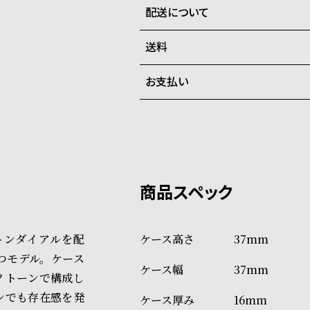
配送について
全国の系列店と在庫を共有して
在庫切れの場合、キャンセルを
送料
ご注文商品のお届け日数は在庫
お支払い
弊社物流センターからの発送
配送料：550円（全国一律）
系列店舗から取り寄せ後に発
税込16,500円以上で全国送料無
クレジットカード、Amazon P
上記のいずれかでの発送となり
※限定品・受注販売商品・予約
発送日の確定はご注文確認後と
ショッピングガイド
場合もございますので予めご了
詳しくは下記のページをご覧く
トンダイアルを配
37mm
※ご予約商品・受注商品は、記
つモデル。ケース
37mm
商品の発送に関しまして
ノトーンで構成し
ンでも存在感を発
16mm