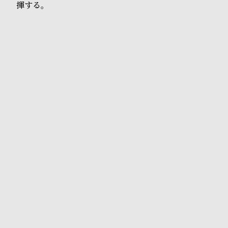
o
揮する。
p
l
e
シ
返
ョ
品
ッ
に
ピ
つ
ン
い
グ
て
ガ
イ