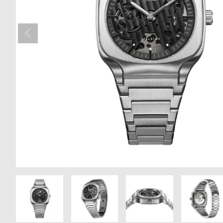
の
別
商
注
品
モ
デ
ル
受
雑
注
誌
販
掲
売
載
モ
商
デ
品
ル