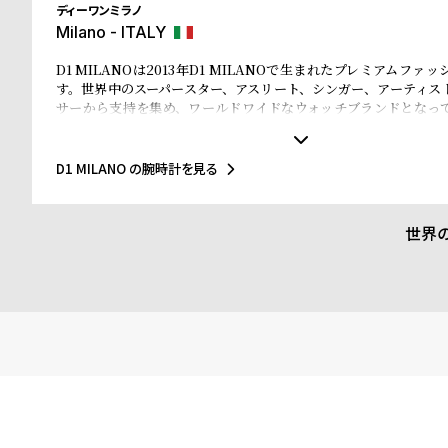
ディーワンミラノ
Milano - ITALY
D1 MILANOは2013年D1 MILANOで生まれたプレミアムファ
す。世界中のスーパースター、アスリート、シンガー、アーティス
サーから支持を集め、ワールドワイドなウォッチブランドとなっ
なマテリアルと、1970年代のイタリアンなクリアラインと美的感
されたデザインは、流行を追いかける全ての人々にとってのマス
ことでしょう。Forbesによって、ファッションを再定義する若い
D1 MILANO の腕時計を見る
ドのトップ10にノミネートされました。その中にはGQやVogue、Ell
などファッション業界のトップリーダーたちもノミネートされてい
世界