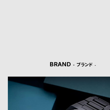
ド
時
刻
計
印
保
サ
証
ー
プ
ビ
BRAND
ラ
ス
ブランド
ス
よ
お
く
問
あ
い