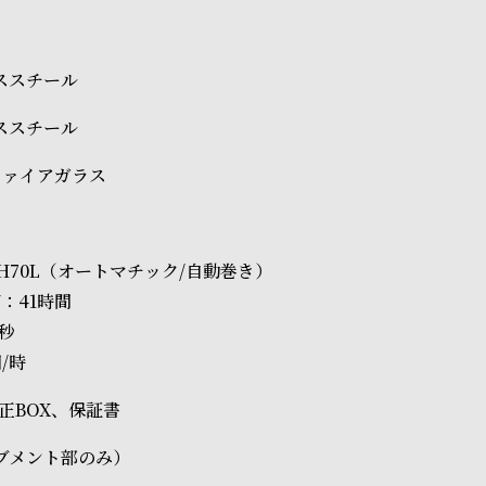
レススチール
レススチール
ファイアガラス
O NH70L（オートマチック/自動巻き）
：41時間
0秒
回/時
O純正BOX、保証書
ブメント部のみ）