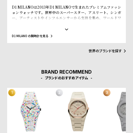
w
o
D1 MILANOは2013年D1 MILANOで生まれたプレミアムファッシ
s
u
ョンウォッチです。世界中のスーパースター、アスリート、シンガ
ー、アーティストやインフルエンサーから支持を集め、ワールドワ
t
イドなウォッチブランドとなっています。革新的なマテリアルと、1
B
S
970年代のイタリアンなクリアラインと美的感覚にインスパイアさ
れたデザインは、流行を追いかける全ての人々にとってのマストア
l
h
D1 MILANO の腕時計を見る
イテムとなることでしょう。Forbesによって、ファッションを再定
o
o
義する若いイタリアンブランドのトップ10にノミネートされまし
た。その中にはGQやVogue、Elle、Esquireなどファッション業界
世界のブランドを探す
g
p
のトップリーダーたちもノミネートされています。
l
i
BRAND RECOMMEND
s
ブランドのおすすめアイテム
t
#
P
e
o
p