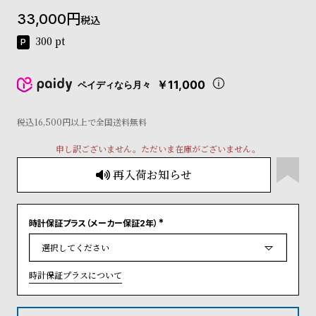
コ
33,000
税込
ー
ニ
300
pt
ッ
シ
ュ
￥11,000
ペイディなら月々
ヴ
ィ
ヴ
税込16,500円以上で全国送料無料
ィ
申し訳ございません。ただいま在庫がございません。
ア
ン
再入荷お知らせ
ウ
エ
ス
ト
時計保証プラス（メーカー保証2年）
(
ウ
必
ッ
須
)
ド
時計保証プラスについて
ク
ロ
ノ