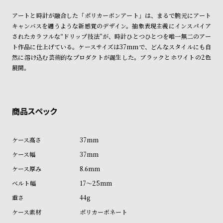
ショッピングガイド
ン
ン
詳しくは下記のページをご覧くださいませ。
アートと時計が融合した「ポリカーボンアート」は、まるで腕元にアート
※ご予約商品・受注商品は、記載のお届け予定での発送となります。
キ
ズ
キャンバスを纏うような新感覚のデザイン。抽象表現主義にインスパイア
ン
腕
されたカラフルな“ドリップ技法”が、時計ひとつひとつを唯一無二のアー
商品の発送に関しまして
グ
時
ト作品に仕上げている。ケースサイズは37mmで、どんなスタイルにも自
然に溶け込む芸術的なプロダクトが誕生した。ブラックとホワイトの2色
計
展開。
レ
キ
デ
ッ
ィ
ズ
ー
腕
ス
時
37mm
腕
計
37mm
時
8.6mm
計
17～25mm
替
ア
44g
え
ッ
ポリカーボネート
ベ
プ