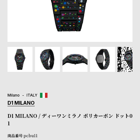
登
録
#Tags
リ
ッ
プ
バ
ル
チ
ッ
ク
ア
Milano
ITALY
ッ
D1 MILANO
プ
ル
D1 MILANO / ディーワンミラノ ポリカーボン ドット0
ウ
1
ォ
ッ
商品番号
pcbu11
チ