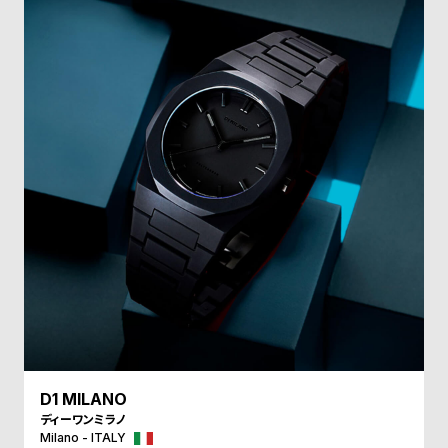
受
雑
注
誌
販
掲
売
載
モ
商
デ
品
ル
衣
セ
装
ー
貸
ル
出
情
報
N
A
D1 MILANO
ディーワンミラノ
e
b
Milano - ITALY