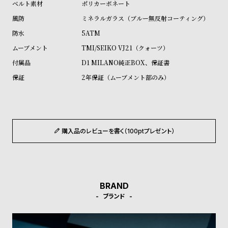
ポリカーボネート
ル
ル
ミネラルガラス（ブルー無反射コーティング）
ト
ウ
5ATM
ォ
ッ
TMI/SEIKO VJ21（クォーツ）
チ
D1 MILANO純正BOX、保証書
バ
2年保証（ムーブメント部のみ）
ン
ド
そ
限
購入品のレビューを書く（100ptプレゼント）
の
定
他
/
の
別
商
注
BRAND
品
モ
ブランド
デ
ル