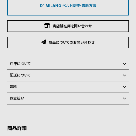
グ
D1 MILANO ベルト調整・着脱方法
ラ
フ
実店舗在庫を問い合わせ
全
世
て
界
商品についてのお問い合わせ
の
の
商
腕
品
時
在庫について
計
全国の系列店と在庫を共有しているため、在庫切れの場合がございま
配送について
す。
ブ
ご注文商品のお届け日数は在庫状況により異なり、
在庫切れの場合、キャンセルをさせて頂きます。
送料
ラ
弊社物流センターからの発送
配送料：550円（全国一律）
ン
お支払い
税込16,500円以上で全国送料無料
系列店舗から取り寄せ後に発送
ド
クレジットカード、Amazon Pay、PayPay、コンビニ後払い、代金引
一
換、銀行振込
上記のいずれかでの発送となります。
※限定品・受注販売商品・予約商品はクレジットカード、銀行振込のみ
発送日の確定はご注文確認後となります。場合によってはお届け日時の
覧
ご利用頂けます。
ご希望に沿えない場合もございますので予めご了承くださいませ。
ラ
メ