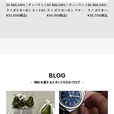
l
D1 MILANO / ディーワンミ
D1 MILANO / ディーワンミ
D1 MILANO /
e
ラノ ポリカーボン ドット02
ラノ ポリカーボン アケビア
ラノ ポリカーボン 
メッシュ
パルス
¥
33,000
(税込)
¥
34,100
(税込)
¥
29,700
(税込)
シ
返
ョ
品
ッ
に
ピ
つ
ン
い
グ
て
ガ
イ
BLOG
ド
時計を愛するスタッフたちのブログ
時
刻
計
印
保
サ
証
ー