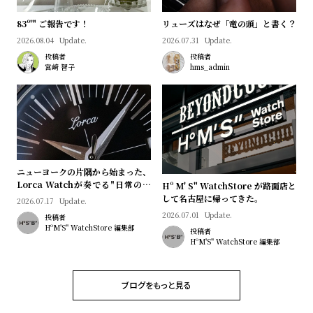
プ
ビ
ラ
ス
83º'" ご報告です！
リューズはなぜ「竜の頭」と書く？
ス
2026.08.04
Update.
2026.07.31
Update.
投稿者
投稿者
よ
お
宮﨑 智子
hms_admin
く
問
あ
い
る
合
質
わ
問
せ
ニューヨークの片隅から始まった、
Lorca Watchが奏でる"日常のロ
Hº M' S" WatchStore が路面店と
マン"｜Brand Picks #08
して名古屋に帰ってきた。
2026.07.17
Update.
2026.07.01
Update.
投稿者
HºM'S" WatchStore 編集部
投稿者
HºM'S" WatchStore 編集部
ブログをもっと見る