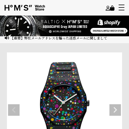
よ
う
こ
【重要】弊社メールアドレスを騙った迷惑メールに関しまして
そ
ゲ
ス
ト
様
ロ
グ
イ
ン
会
員