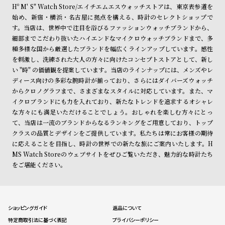
Hº M' S" Watch Store/エイチエムエスウォッチストアは、東京表参道を
始め、新宿・横浜・名古屋に拠点を構える、時計のセレクトショップで
す。当店は、世界中で注目を浴びるファッションウォッチブランドから、
細部までこだわり抜いたハイエンドなマイクロウォッチブランドまで、多
種多様な国から厳選したブランドを幅広くラインアップしています。感性
を刺激し、洗練された大人の方々に向けたコンセプトストアとして、新し
い "時" の価値観を提案しています。当店のラインナップには、メンズやレ
ディース向けの多彩な腕時計が揃っており、さらにはダイバーズウォッチ
からクロノグラフまで、さまざまなスタイルに対応しています。また、マ
イクロブランドにも力を入れており、新たなトレンドを追求するオシャレ
な方々にも満足いただけることでしょう。おしゃれを楽しむ方々にとっ
て、当店は一流のブランドからなるランキングをご用意しており、トップ
クラスの品質とデザインをご提供しています。私たちは常にお客様の期待
に応えることを目指し、時計の世界での新たな旅にご案内いたします。H
MS Watch Storeのウェブサイトをぜひご覧いただき、魅力的な時計たち
をご堪能ください。
ショッピングガイド
返品について
特定商取引法に基づく表記
プライバシーポリシー