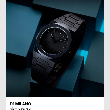
受
雑
注
誌
販
掲
売
載
モ
商
デ
品
ル
衣
セ
装
ー
貸
ル
出
情
報
N
A
D1 MILANO
e
b
ディーワンミラノ