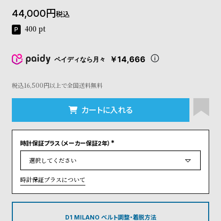
コ
44,000
税込
ー
ニ
400
pt
ッ
シ
ュ
￥14,666
ペイディなら月々
ヴ
ィ
ヴ
税込16,500円以上で全国送料無料
ィ
ア
カートに入れる
ン
ウ
エ
時計保証プラス（メーカー保証2年）
ス
(
ト
必
須
ウ
)
ッ
時計保証プラスについて
ド
ク
ロ
ノ
D1 MILANO ベルト調整・着脱方法