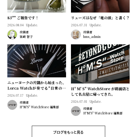
プ
ビ
ラ
ス
ス
83º'" ご報告です！
リューズはなぜ「竜の頭」と書く？
2026.08.04
Update.
2026.07.31
Update.
よ
お
投稿者
投稿者
く
問
宮﨑 智子
hms_admin
あ
い
る
合
質
わ
問
せ
ニューヨークの片隅から始まった、
Lorca Watchが奏でる"日常のロ
Hº M' S" WatchStore が路面店と
マン"｜Brand Picks #08
して名古屋に帰ってきた。
2026.07.17
Update.
2026.07.01
Update.
投稿者
HºM'S" WatchStore 編集部
投稿者
HºM'S" WatchStore 編集部
ブログをもっと見る