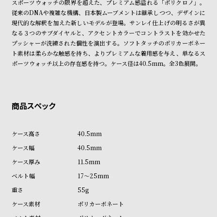
スポーツウォッチの限界を超えた、プレミアム感溢れる「ポリクロノ」。
ン
ン
※ご予約商品・受注商品は、記載のお届け予定での発送となります。
従来のDNAや複雑な機構、日本製ムーブメントは継承しつつ、デザインに
キ
ズ
現代的な解釈を加えた新しいモデルが登場。サンレイ仕上げの明るさが異
商品の発送に関しまして
ン
腕
なる３つのサブダイヤルと、アクセントカラーでコントラストを効かせた
プッシャーが洗練された個性を演出する。ソフトタッチのポリカーボネー
グ
時
ト素材は柔らかな触感を持ち、よりプレミアムな着用感を与え、単なるス
計
ポーツウォッチ以上の存在感を持つ。ケース径は40.5mm。全3色展開。
レ
キ
デ
ッ
ィ
ズ
ー
腕
ス
時
40.5mm
腕
計
40.5mm
時
11.5mm
計
17～25mm
替
ア
55g
え
ッ
ポリカーボネート
ベ
プ