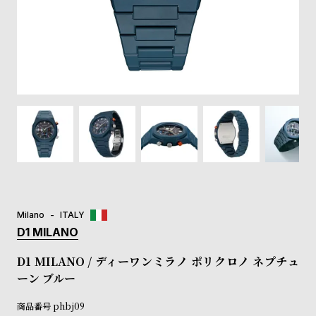
登
録
#Tags
リ
ッ
プ
バ
ル
チ
ッ
ク
ア
Milano
ITALY
ッ
D1 MILANO
プ
ル
D1 MILANO / ディーワンミラノ ポリクロノ ネプチュ
ウ
ーン ブルー
ォ
ッ
商品番号
phbj09
チ