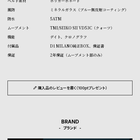
ポリカーボネート
ル
ル
ミネラルガラス（ブルー無反射コーティング）
ト
ウ
5ATM
ォ
TMI/SEIKO SII VD53C（クォーツ）
ッ
デイト、クロノグラフ
チ
D1 MILANO純正BOX、保証書
バ
2年保証（ムーブメント部のみ）
ン
ド
そ
限
の
定
購入品のレビューを書く（100ptプレゼント）
他
/
の
別
商
注
品
モ
BRAND
デ
ブランド
ル