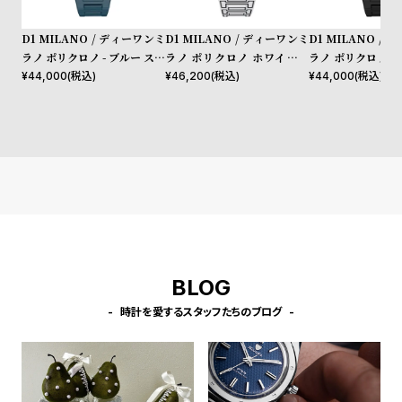
l
e
D1 MILANO / ディーワンミ
D1 MILANO / ディーワンミ
D1 MILANO /
ラノ ポリクロノ - ブルー スペ
ラノ ポリクロノ ホワイトス
ラノ ポリクロノ -
クトラム
ケッチ
ルナ
シ
返
¥
44,000
(税込)
¥
46,200
(税込)
¥
44,000
(税込)
ョ
品
ッ
に
ピ
つ
ン
い
グ
て
ガ
イ
ド
BLOG
時
刻
時計を愛するスタッフたちのブログ
計
印
保
サ
証
ー