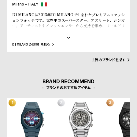
w
o
Milano - ITALY
s
u
D1 MILANOは2013年D1 MILANOで生まれたプレミアムファッシ
t
ョンウォッチです。世界中のスーパースター、アスリート、シンガ
ー、アーティストやインフルエンサーから支持を集め、ワールドワ
B
S
イドなウォッチブランドとなっています。革新的なマテリアルと、1
l
h
970年代のイタリアンなクリアラインと美的感覚にインスパイアさ
れたデザインは、流行を追いかける全ての人々にとってのマストア
o
o
D1 MILANO の腕時計を見る
イテムとなることでしょう。Forbesによって、ファッションを再定
g
p
義する若いイタリアンブランドのトップ10にノミネートされまし
た。その中にはGQやVogue、Elle、Esquireなどファッション業界
世界のブランドを探す
l
のトップリーダーたちもノミネートされています。
i
s
BRAND RECOMMEND
t
ブランドのおすすめアイテム
#
P
e
o
p