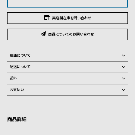
グ
ラ
フ
実店舗在庫を問い合わせ
全
世
商品についてのお問い合わせ
て
界
の
の
商
腕
在庫について
品
時
全国の系列店と在庫を共有しているため、在庫切れの場合がございま
配送について
計
す。
ご注文商品のお届け日数は在庫状況により異なり、
在庫切れの場合、キャンセルをさせて頂きます。
送料
ブ
弊社物流センターからの発送
ラ
配送料：550円（全国一律）
お支払い
税込16,500円以上で全国送料無料
系列店舗から取り寄せ後に発送
ン
クレジットカード、Amazon Pay、PayPay、コンビニ後払い、代金引
ド
換、銀行振込
上記のいずれかでの発送となります。
※限定品・受注販売商品・予約商品はクレジットカード、銀行振込のみ
一
発送日の確定はご注文確認後となります。場合によってはお届け日時の
ご利用頂けます。
ご希望に沿えない場合もございますので予めご了承くださいませ。
覧
ショッピングガイド
ラ
メ
詳しくは下記のページをご覧くださいませ。