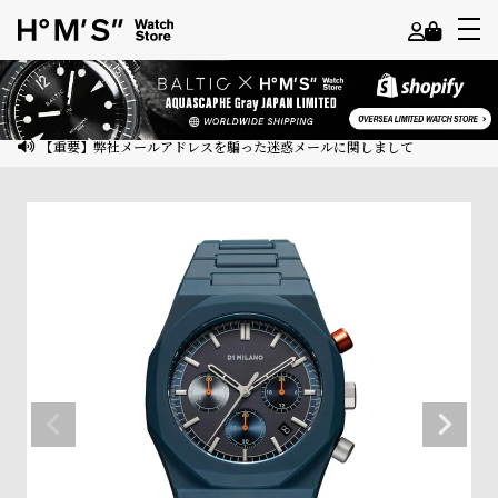
よ
う
こ
【重要】弊社メールアドレスを騙った迷惑メールに関しまして
そ
ゲ
ス
ト
様
ロ
グ
イ
ン
会
員