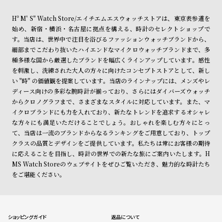
Hº M' S" Watch Store/エイチエムエスウォッチストアは、東京表参道を
始め、新宿・横浜・名古屋に拠点を構える、時計のセレクトショップで
す。当店は、世界中で注目を浴びるファッションウォッチブランドから、
細部までこだわり抜いたハイエンドなマイクロウォッチブランドまで、多
種多様な国から厳選したブランドを幅広くラインアップしています。感性
を刺激し、洗練された大人の方々に向けたコンセプトストアとして、新し
い "時" の価値観を提案しています。当店のラインナップには、メンズやレ
ディース向けの多彩な腕時計が揃っており、さらにはダイバーズウォッチ
からクロノグラフまで、さまざまなスタイルに対応しています。また、マ
イクロブランドにも力を入れており、新たなトレンドを追求するオシャレ
な方々にも満足いただけることでしょう。おしゃれを楽しむ方々にとっ
て、当店は一流のブランドからなるランキングをご用意しており、トップ
クラスの品質とデザインをご提供しています。私たちは常にお客様の期待
に応えることを目指し、時計の世界での新たな旅にご案内いたします。H
MS Watch Storeのウェブサイトをぜひご覧いただき、魅力的な時計たち
をご堪能ください。
ショッピングガイド
返品について