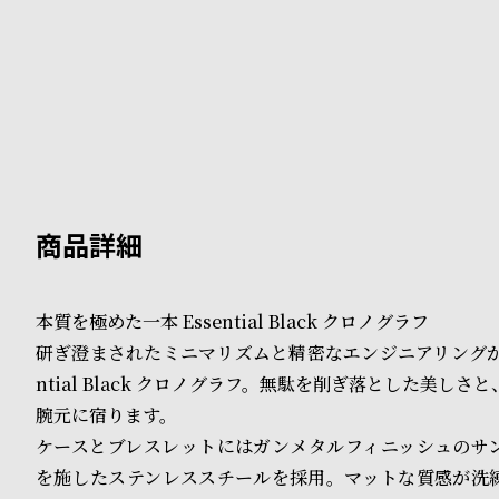
B
S
l
h
o
o
g
p
l
i
s
本質を極めた一本 Essential Black クロノグラフ
t
研ぎ澄まされたミニマリズムと精密なエンジニアリングが融
#
ntial Black クロノグラフ。無駄を削ぎ落とした美し
腕元に宿ります。
P
ケースとブレスレットにはガンメタルフィニッシュのサ
e
を施したステンレススチールを採用。マットな質感が洗