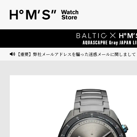
ベ
プ
ル
ル
ト
ウ
ォ
ッ
【重要】弊社メールアドレスを騙った迷惑メールに関しまして
チ
バ
ン
ド
そ
限
の
定
他
/