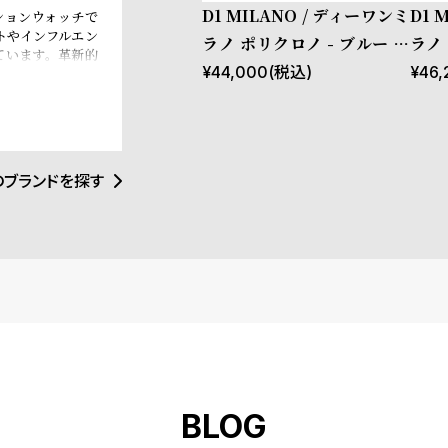
D1 MILANO / ディーワンミ
D1 
ッションウォッチで
トやインフルエン
ラノ ポリクロノ - ブルー ス
ラノ
ています。革新的
ペクトラム
ケッ
¥
44,000
(税込)
¥
46,
覚にインスパイア
トアイテムとなる
イタリアンブラン
e、Esquire
ます。
のブランドを探す
BLOG