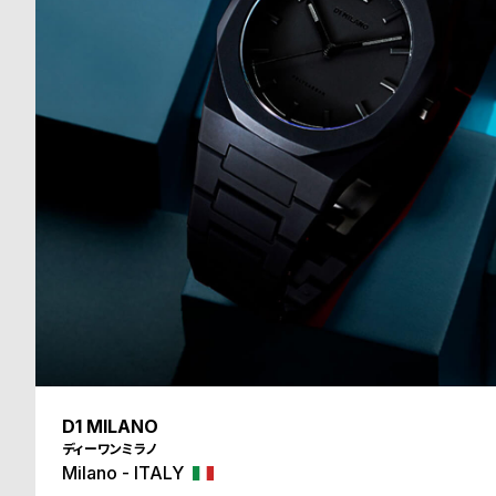
る
合
質
わ
問
せ
D1 MILANO
ディーワンミラノ
Milano - ITALY