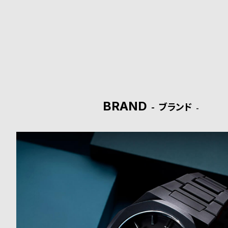
ド
時
刻
計
印
保
サ
証
ー
BRAND
ブランド
プ
ビ
ラ
ス
ス
よ
お
く
問
あ
い