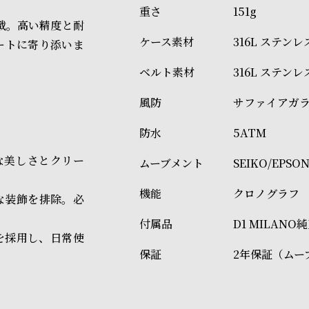
151g
搭載。高い精度と耐
316L ステン
ートに寄り添いま
316L ステン
サファイアガ
5ATM
ルな美しさとクリー
SEIKO/EPS
クロノグラフ
な装飾を排除。必
D1 MILAN
を採用し、日常使
2年保証（ムー