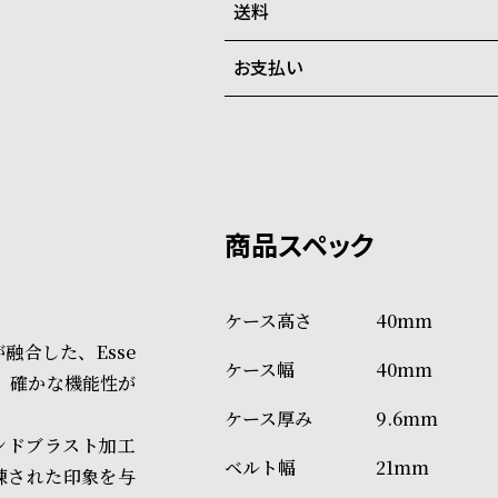
在庫切れの場合、キャンセルを
送料
ご注文商品のお届け日数は在庫
お支払い
弊社物流センターからの発送
配送料：550円（全国一律）
系列店舗から取り寄せ後に発
税込16,500円以上で全国送料無
クレジットカード、Amazon P
上記のいずれかでの発送となり
※限定品・受注販売商品・予約
発送日の確定はご注文確認後と
ショッピングガイド
場合もございますので予めご了
詳しくは下記のページをご覧く
40mm
※ご予約商品・受注商品は、記
合した、Esse
40mm
商品の発送に関しまして
さと、確かな機能性が
9.6mm
ンドブラスト加工
21mm
練された印象を与