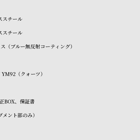
レススチール
レススチール
ラス（ブルー無反射コーティング）
ON YM92（クォーツ）
O純正BOX、保証書
ブメント部のみ）