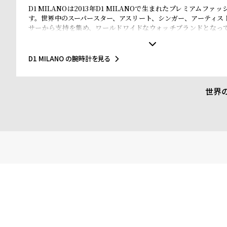
D1 MILANOは2013年D1 MILANOで生まれたプレミアムファ
す。世界中のスーパースター、アスリート、シンガー、アーティス
サーから支持を集め、ワールドワイドなウォッチブランドとなっ
なマテリアルと、1970年代のイタリアンなクリアラインと美的感
されたデザインは、流行を追いかける全ての人々にとってのマス
ことでしょう。Forbesによって、ファッションを再定義する若い
D1 MILANO の腕時計を見る
ドのトップ10にノミネートされました。その中にはGQやVogue、Ell
などファッション業界のトップリーダーたちもノミネートされてい
世界