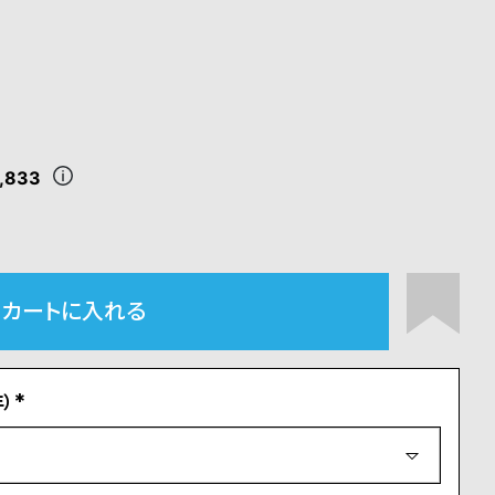
,833
カートに入れる
）
(
必
須
)