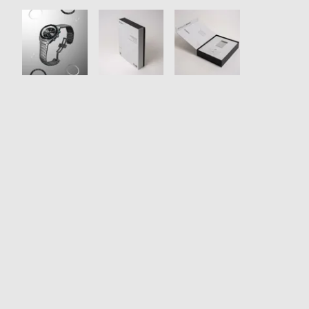
衣
セ
装
ー
貸
ル
出
情
報
N
A
e
b
w
o
s
u
t