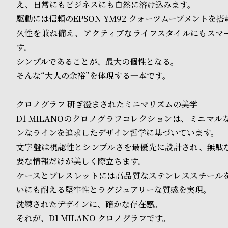
o
え、日常にもビジネスにも自然に溶け込みます。
駆動には信頼のEPSON YM92 クォーツムーブメントを
p
久性を兼ね備え、アクティブなライフスタイルにもスマ
l
す。
e
シンプルであることが、最大の個性となる。
そんな“大人の余裕”を体現する一本です。
シ
返
クロノグラフ 研ぎ澄まされたミニマリズムの美学
ョ
品
D1 MILANOのクロノグラフコレクションは、ミニマ
ッ
に
ンなラインを追求したデザイン哲学に基づいています。
文字盤は視認性とシンプルさを最優先に設計され、無駄
ピ
つ
要な情報だけが美しく際立ちます。
ン
い
ケースとブレスレットには高品質なステンレススチール
グ
て
いにも耐える堅牢性とラグジュアリーな質感を実現。
洗練されたデザインに、確かな存在感。
ガ
それが、D1 MILANO クロノグラフです。
イ