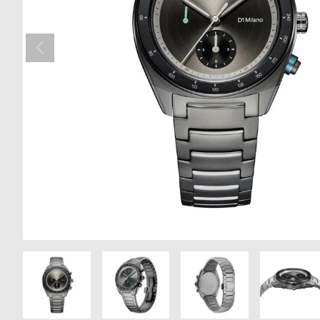
の
別
商
注
品
モ
デ
ル
受
雑
注
誌
販
掲
売
載
モ
商
デ
品
ル