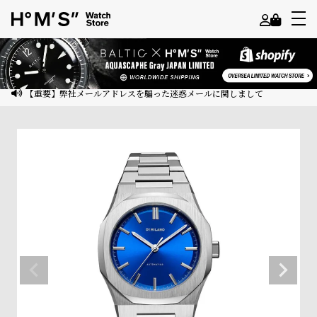
よ
う
こ
【重要】弊社メールアドレスを騙った迷惑メールに関しまして
そ
ゲ
ス
ト
様
ロ
グ
イ
ン
会
員