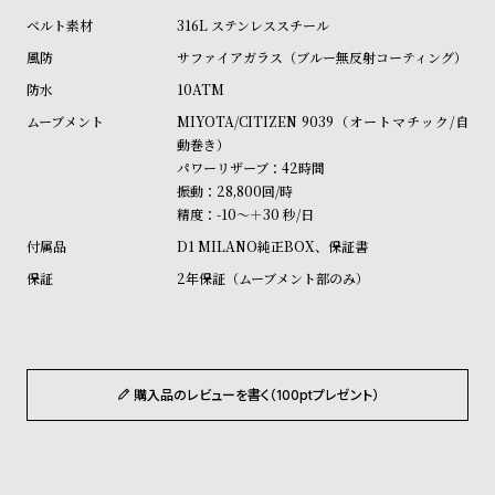
ル
ル
316L ステンレススチール
ト
ウ
サファイアガラス（ブルー無反射コーティング）
ォ
10ATM
ッ
MIYOTA/CITIZEN 9039（オートマチック/自
チ
動巻き）
バ
パワーリザーブ：42時間
振動：28,800回/時
ン
精度：-10～＋30 秒/日
ド
D1 MILANO純正BOX、保証書
そ
限
2年保証（ムーブメント部のみ）
の
定
他
/
の
別
商
注
購入品のレビューを書く（100ptプレゼント）
品
モ
デ
ル