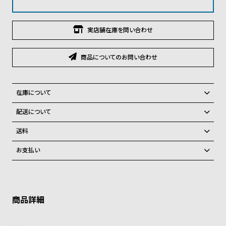
グ
ラ
フ
実店舗在庫を問い合わせ
全
世
商品についてのお問い合わせ
て
界
の
の
商
腕
在庫について
品
時
全国の系列店と在庫を共有しているため、在庫切れの場合がございま
配送について
計
す。
ご注文商品のお届け日数は在庫状況により異なり、
在庫切れの場合、キャンセルをさせて頂きます。
送料
ブ
弊社物流センターからの発送
ラ
配送料：550円（全国一律）
お支払い
税込16,500円以上で全国送料無料
系列店舗から取り寄せ後に発送
ン
クレジットカード、Amazon Pay、PayPay、コンビニ後払い、代金引
ド
換、銀行振込
上記のいずれかでの発送となります。
※限定品・受注販売商品・予約商品はクレジットカード、銀行振込のみ
一
発送日の確定はご注文確認後となります。場合によってはお届け日時の
ご利用頂けます。
ご希望に沿えない場合もございますので予めご了承くださいませ。
覧
ショッピングガイド
ラ
メ
詳しくは下記のページをご覧くださいませ。