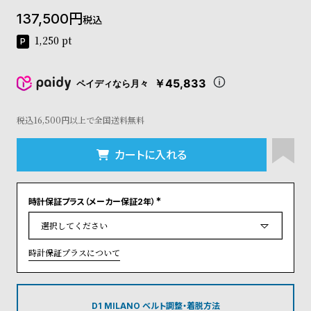
コ
137,500
税込
ー
ニ
1,250
pt
ッ
シ
ュ
￥45,833
ペイディなら月々
ヴ
ィ
ヴ
税込16,500円以上で全国送料無料
ィ
ア
カートに入れる
ン
ウ
エ
時計保証プラス（メーカー保証2年）
ス
(
ト
必
須
ウ
)
ッ
時計保証プラスについて
ド
ク
ロ
ノ
D1 MILANO ベルト調整・着脱方法