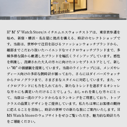
Hº M' S" Watch Store/エイチエムエスウォッチストアは、東京表参道を
始め、新宿・横浜・名古屋に拠点を構える、時計のセレクトショップで
す。当店は、世界中で注目を浴びるファッションウォッチブランドから、
細部までこだわり抜いたハイエンドなマイクロウォッチブランドまで、多
種多様な国から厳選したブランドを幅広くラインアップしています。感性
を刺激し、洗練された大人の方々に向けたコンセプトストアとして、新し
い "時" の価値観を提案しています。当店のラインナップには、メンズやレ
ディース向けの多彩な腕時計が揃っており、さらにはダイバーズウォッチ
からクロノグラフまで、さまざまなスタイルに対応しています。また、マ
イクロブランドにも力を入れており、新たなトレンドを追求するオシャレ
な方々にも満足いただけることでしょう。おしゃれを楽しむ方々にとっ
て、当店は一流のブランドからなるランキングをご用意しており、トップ
クラスの品質とデザインをご提供しています。私たちは常にお客様の期待
に応えることを目指し、時計の世界での新たな旅にご案内いたします。H
MS Watch Storeのウェブサイトをぜひご覧いただき、魅力的な時計たち
をご堪能ください。