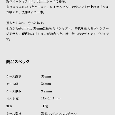
新作オートマティコ、36mmケースで登場。
ン
ン
※ご予約商品・受注商品は、記載のお届け予定での発送となります。
よりスリムになったケースに、ロイヤルブルーのサンレイ仕上げダイヤル
キ
ズ
が映える、洗練された一本。
商品の発送に関しまして
ン
腕
過去から学び、今へと紡ぐ。
グ
時
それがAutomatic 36mmに込めたコンセプト。 時代を超えるヴィンテー
計
ジ美学と、現代的なビジョンが融合した、唯一無二のデザインオブジェで
レ
キ
す。
デ
ッ
ィ
ズ
ー
腕
ス
時
腕
計
36mm
時
36mm
計
9.2mm
替
ア
15～24.5mm
え
ッ
117g
ベ
プ
316L ステンレススチール