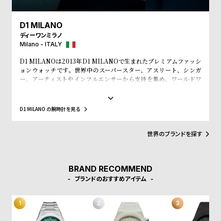
w
o
s
u
D1 MILANO
t
ディーワンミラノ
B
S
Milano - ITALY
l
h
D1 MILANOは2013年D1 MILANOで生まれたプレミアムファッシ
ョンウォッチです。世界中のスーパースター、アスリート、シンガ
o
o
ー、アーティストやインフルエンサーから支持を集め、ワールドワ
g
p
イドなウォッチブランドとなっています。革新的なマテリアルと、1
970年代のイタリアンなクリアラインと美的感覚にインスパイアさ
l
れたデザインは、流行を追いかける全ての人々にとってのマストア
D1 MILANO の腕時計を見る
i
イテムとなることでしょう。Forbesによって、ファッションを再定
義する若いイタリアンブランドのトップ10にノミネートされまし
s
た。その中にはGQやVogue、Elle、Esquireなどファッション業界
世界のブランドを探す
t
のトップリーダーたちもノミネートされています。
#
BRAND RECOMMEND
P
ブランドのおすすめアイテム
e
o
p