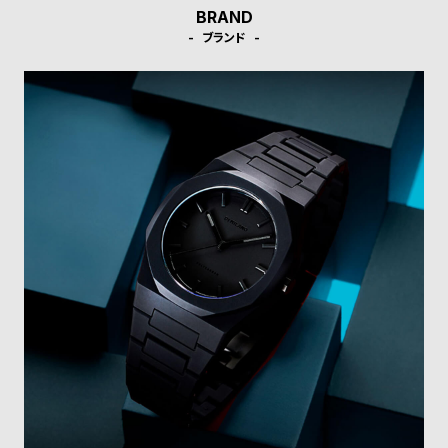
受
雑
BRAND
注
誌
ブランド
販
掲
売
載
モ
商
デ
品
ル
衣
セ
装
ー
貸
ル
出
情
報
N
A
e
b