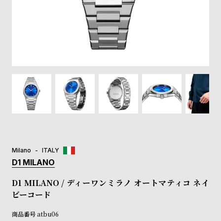
登
録
#Tags
リ
ッ
プ
バ
ル
チ
ッ
ク
ア
Milano
ITALY
ッ
D1 MILANO
プ
ル
D1 MILANO / ディーワンミラノ オートマティコ ネイ
ウ
ビーコード
ォ
ッ
商品番号
atbu06
チ