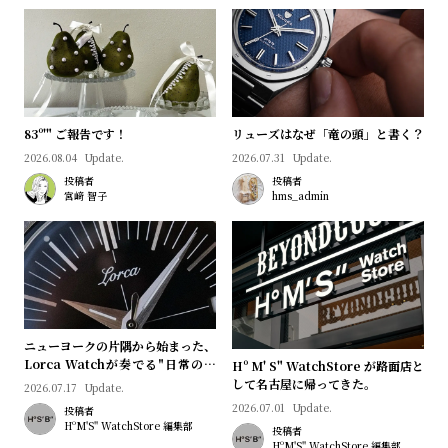
プ
ビ
ラ
ス
ス
よ
お
く
問
83º'" ご報告です！
リューズはなぜ「竜の頭」と書く？
あ
い
2026.08.04
Update.
2026.07.31
Update.
る
合
投稿者
投稿者
宮﨑 智子
hms_admin
質
わ
問
せ
ニューヨークの片隅から始まった、
Lorca Watchが奏でる"日常のロ
Hº M' S" WatchStore が路面店と
マン"｜Brand Picks #08
して名古屋に帰ってきた。
2026.07.17
Update.
2026.07.01
Update.
投稿者
HºM'S" WatchStore 編集部
投稿者
HºM'S" WatchStore 編集部