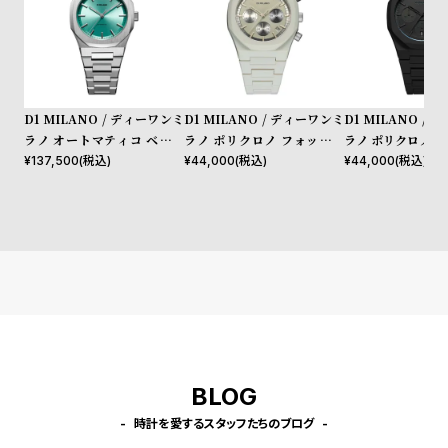
l
e
シ
返
ョ
品
D1 MILANO / ディーワンミ
D1 MILANO / ディーワンミ
D1 MILANO /
ラノ オートマティコ ベリル
ラノ ポリクロノ フォッシル
ラノ ポリクロノ 
ッ
に
コード
グレー
¥
137,500
(税込)
¥
44,000
(税込)
¥
44,000
(税込)
ピ
つ
ン
い
グ
て
ガ
イ
ド
時
刻
計
印
BLOG
保
サ
証
ー
時計を愛するスタッフたちのブログ