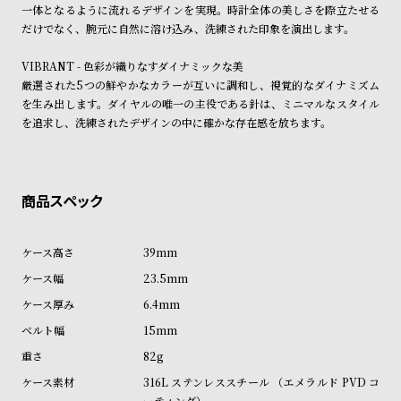
ル
ル
一体となるように流れるデザインを実現。時計全体の美しさを際立たせる
だけでなく、腕元に自然に溶け込み、洗練された印象を演出します。
ト
ウ
ォ
VIBRANT - 色彩が織りなすダイナミックな美
ッ
厳選された5つの鮮やかなカラーが互いに調和し、視覚的なダイナミズム
を生み出します。ダイヤルの唯一の主役である針は、ミニマルなスタイル
チ
を追求し、洗練されたデザインの中に確かな存在感を放ちます。
バ
ン
ド
そ
限
の
定
39mm
他
/
23.5mm
の
別
6.4mm
商
注
15mm
品
モ
82g
デ
316L ステンレススチール （エメラルド PVD コ
ル
ーティング）