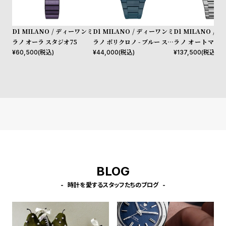
プ
ビ
ラ
ス
ス
D1 MILANO / ディーワンミ
D1 MILANO / ディーワンミ
D1 MILANO /
ラノ オーラ スタジオ75
ラノ ポリクロノ - ブルー スペ
ラノ オートマティ
よ
お
クトラム
コード
¥
60,500
(税込)
¥
44,000
(税込)
¥
137,500
(税込)
く
問
あ
い
る
合
質
わ
問
せ
BLOG
時計を愛するスタッフたちのブログ