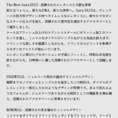
詳しくは下記のページをご覧くださいませ。
ン
ン
The New Aura SS25 - 洗練されたエレガンスと大胆な革新
※ご予約商品・受注商品は、記載のお届け予定での発送となります。
キ
ズ
新たなフォルム、新たなDNA、新たな世界へ。Aura SS25は、ヴィンテ
ージの長方形デザインが持つタイムレスなエレガンスに、鮮やかでモダン
商品の発送に関しまして
ン
腕
なスチール仕上げを加え、洗練された意外性を演出するアクセサリーとし
グ
時
て誕生しました。
計
ケースはブラッシュ仕上げのステンレススチールにポリッシュ加工のファ
セットを施し、ミニマルなダイヤルがシンプルながらも気品を放ちます。
レ
キ
クラシックな美しさを基調としながらも、ブランドのスピリットを象徴す
デ
ッ
るモダンなツイストが加わっています。
ィ
ズ
エレガントに伸びたプロポーションが手首にフィットし、特別な存在感を
放ちながらも、日常使いに適した洗練されたアクセサリーとして活躍しま
ー
腕
す。
ス
時
腕
計
ESSENTIAL - ジュエリーと時計が融合するミニマルデザイン
極限までモノクロームとシンプルさを追求したこの時計は、ダイヤルがブ
時
レスレットと一体化したかのようなデザインが特徴です。まるで流れるよ
計
うなフォルムが、ジュエリーでありながらも時計としての機能美を兼ね備
替
ア
え、洗練されたアクセサリーへと昇華させています。
え
ッ
MINIMAL - 洗練された美を極めたミニマルデザイン
ベ
プ
ミニマルなダイヤルとクリーンでエレガントなブレスレットが、ケースと