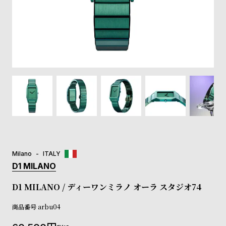
登
録
#Tags
リ
ッ
プ
バ
ル
チ
ッ
ク
ア
Milano
ITALY
ッ
D1 MILANO
プ
ル
D1 MILANO / ディーワンミラノ オーラ スタジオ74
ウ
ォ
商品番号
arbu04
ッ
チ