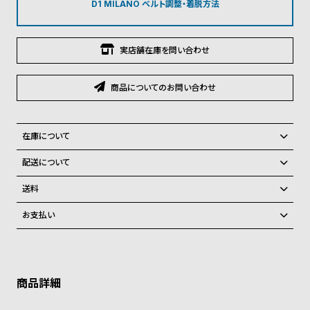
グ
D1 MILANO ベルト調整・着脱方法
ラ
フ
実店舗在庫を問い合わせ
全
世
て
界
商品についてのお問い合わせ
の
の
商
腕
在庫について
品
時
全国の系列店と在庫を共有しているため、在庫切れの場合がございま
計
配送について
す。
ブ
ご注文商品のお届け日数は在庫状況により異なり、
在庫切れの場合、キャンセルをさせて頂きます。
送料
ラ
弊社物流センターからの発送
配送料：550円（全国一律）
お支払い
ン
税込16,500円以上で全国送料無料
系列店舗から取り寄せ後に発送
クレジットカード、Amazon Pay、PayPay、コンビニ後払い、代金引
ド
換、銀行振込
上記のいずれかでの発送となります。
一
※限定品・受注販売商品・予約商品はクレジットカード、銀行振込のみ
発送日の確定はご注文確認後となります。場合によってはお届け日時の
覧
ご利用頂けます。
ご希望に沿えない場合もございますので予めご了承くださいませ。
ラ
メ
ショッピングガイド