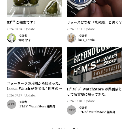
83º'" ご報告です！
リューズはなぜ「竜の頭」と書く？
2026.08.04
Update.
2026.07.31
Update.
投稿者
投稿者
宮﨑 智子
hms_admin
ニューヨークの片隅から始まった、
Lorca Watchが奏でる"日常のロ
Hº M' S" WatchStore が路面店と
マン"｜Brand Picks #08
して名古屋に帰ってきた。
2026.07.17
Update.
2026.07.01
Update.
投稿者
HºM'S" WatchStore 編集部
投稿者
HºM'S" WatchStore 編集部