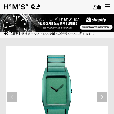
よ
う
こ
【重要】弊社メールアドレスを騙った迷惑メールに関しまして
そ
ゲ
ス
ト
様
ロ
グ
イ
ン
会
員