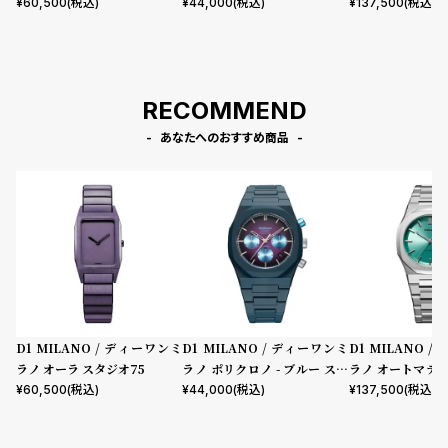
クトラム
ード
¥
60,500
(税込)
¥
44,000
(税込)
¥
137,500
(税込)
RECOMMEND
あなたへのおすすめ商品
D1 MILANO / ディーワンミ
D1 MILANO / ディーワンミ
D1 MILANO 
ラノ オーラ スタジオ75
ラノ ポリクロノ - ブルー スペ
ラノ オートマテ
クトラム
ード
¥
60,500
(税込)
¥
44,000
(税込)
¥
137,500
(税込)