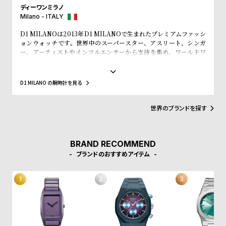
l
ディーワンミラノ
e
Milano - ITALY
D1 MILANOは2013年D1 MILANOで生まれたプレミアムファッシ
ョンウォッチです。世界中のスーパースター、アスリート、シンガ
シ
返
ー、アーティストやインフルエンサーから支持を集め、ワールドワ
ョ
品
イドなウォッチブランドとなっています。革新的なマテリアルと、1
970年代のイタリアンなクリアラインと美的感覚にインスパイアさ
ッ
に
れたデザインは、流行を追いかける全ての人々にとってのマストア
D1 MILANO の腕時計を見る
ピ
つ
イテムとなることでしょう。Forbesによって、ファッションを再定
義する若いイタリアンブランドのトップ10にノミネートされまし
ン
い
た。その中にはGQやVogue、Elle、Esquireなどファッション業界
世界のブランドを探す
グ
て
のトップリーダーたちもノミネートされています。
ガ
イ
BRAND RECOMMEND
ブランドのおすすめアイテム
ド
時
刻
計
印
保
サ
証
ー