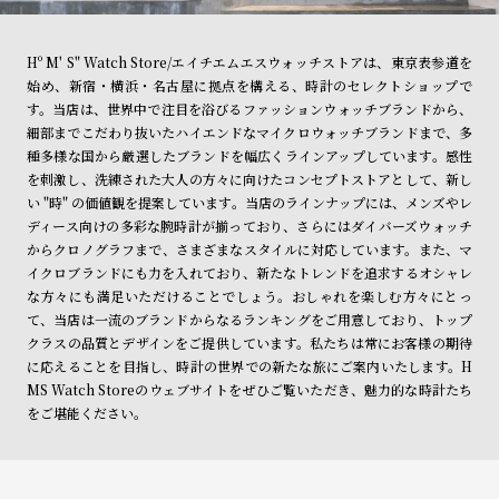
Hº M' S" Watch Store/エイチエムエスウォッチストアは、東京表参道を
始め、新宿・横浜・名古屋に拠点を構える、時計のセレクトショップで
す。当店は、世界中で注目を浴びるファッションウォッチブランドから、
細部までこだわり抜いたハイエンドなマイクロウォッチブランドまで、多
種多様な国から厳選したブランドを幅広くラインアップしています。感性
を刺激し、洗練された大人の方々に向けたコンセプトストアとして、新し
い "時" の価値観を提案しています。当店のラインナップには、メンズやレ
ディース向けの多彩な腕時計が揃っており、さらにはダイバーズウォッチ
からクロノグラフまで、さまざまなスタイルに対応しています。また、マ
イクロブランドにも力を入れており、新たなトレンドを追求するオシャレ
な方々にも満足いただけることでしょう。おしゃれを楽しむ方々にとっ
て、当店は一流のブランドからなるランキングをご用意しており、トップ
クラスの品質とデザインをご提供しています。私たちは常にお客様の期待
に応えることを目指し、時計の世界での新たな旅にご案内いたします。H
MS Watch Storeのウェブサイトをぜひご覧いただき、魅力的な時計たち
をご堪能ください。