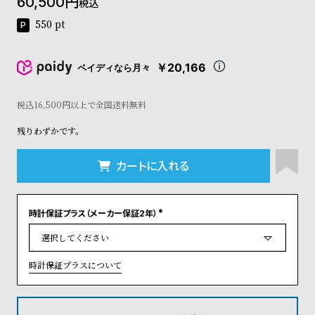
60,500
税込
コ
ー
550
pt
ニ
ッ
シ
￥20,166
ペイディなら月々
ュ
ヴ
税込16,500円以上で全国送料無料
ィ
ヴ
残りわずかです。
ィ
ア
ン
カートに入れる
ウ
エ
ス
時計保証プラス（メーカー保証2年）
ト
(
必
ウ
須
ッ
)
ド
時計保証プラスについて
ク
ロ
ノ