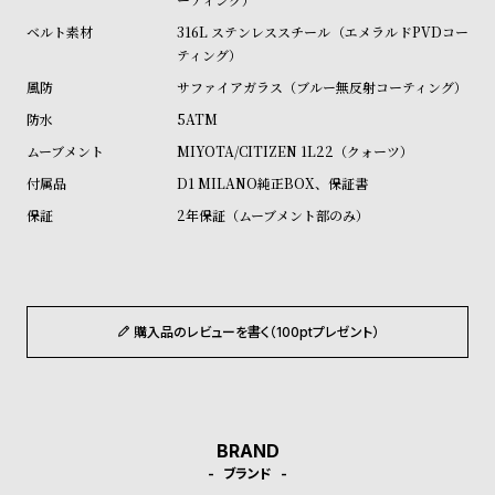
受
雑
316L ステンレススチール（エメラルドPVDコー
注
誌
ティング）
販
掲
サファイアガラス（ブルー無反射コーティング）
売
載
5ATM
モ
商
MIYOTA/CITIZEN 1L22（クォーツ）
デ
品
D1 MILANO純正BOX、保証書
ル
2年保証（ムーブメント部のみ）
衣
セ
装
ー
貸
ル
出
購入品のレビューを書く（100ptプレゼント）
情
報
N
A
BRAND
e
b
ブランド