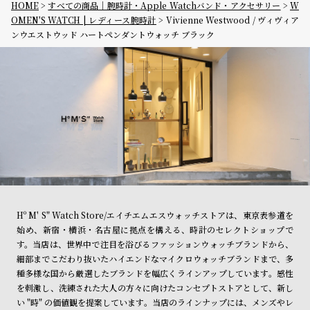
HOME
すべての商品｜腕時計・Apple Watchバンド・アクセサリー
W
OMEN'S WATCH | レディース腕時計
Vivienne Westwood / ヴィヴィア
ンウエストウッド ハートペンダントウォッチ ブラック
Hº M' S" Watch Store/エイチエムエスウォッチストアは、東京表参道を
始め、新宿・横浜・名古屋に拠点を構える、時計のセレクトショップで
す。当店は、世界中で注目を浴びるファッションウォッチブランドから、
細部までこだわり抜いたハイエンドなマイクロウォッチブランドまで、多
種多様な国から厳選したブランドを幅広くラインアップしています。感性
を刺激し、洗練された大人の方々に向けたコンセプトストアとして、新し
い "時" の価値観を提案しています。当店のラインナップには、メンズやレ