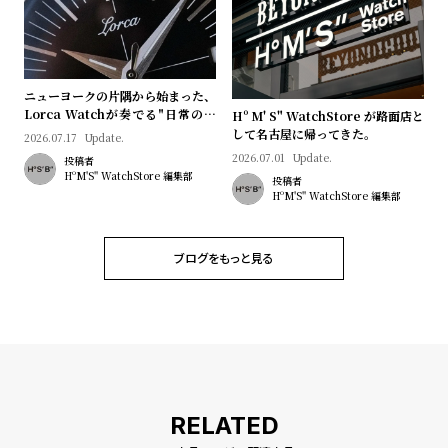
ニューヨークの片隅から始まった、
Lorca Watchが奏でる"日常のロ
Hº M' S" WatchStore が路面店と
マン"｜Brand Picks #08
して名古屋に帰ってきた。
2026.07.17
Update.
2026.07.01
Update.
投稿者
HºM'S" WatchStore 編集部
投稿者
HºM'S" WatchStore 編集部
ブログをもっと見る
RELATED