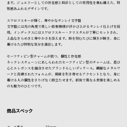
ます。ジュエリーとしての存在感と時計としての実用性を兼ね備えた、特
ン
ン
別感あふれるデザインです。
キ
ズ
ン
腕
スワロフスキーが輝く、華やかなサンレイ文字盤
文字盤には光の角度で美しい放射模様が浮かび上がるサンレイ仕上げを採
グ
時
用。インデックスにはスワロフスキー・クリスタルが丁寧にセットされ、
計
上品なきらめきと華やかさを添えます。時を刻むたびに輝きが瞬き、身に
レ
キ
着けるたび特別な気分を演出します。
デ
ッ
セーフティピン型チャームが放つ、個性と存在感
ィ
ズ
ネックレスチェーンにあしらわれたセーフティピン型のチャームは、遊び
ー
腕
心とエレガンスを融合させたブランドらしいディテール。繊細なメタルワ
ークと洗練されたフォルムが、視線を引き寄せるアクセントとなり、身に
ス
時
着ける人の個性をさりげなく際立たせます。前後で異なる表情を楽しめる
腕
計
のも魅力のひとつです。
時
計
替
ア
え
ッ
ベ
プ
32mm