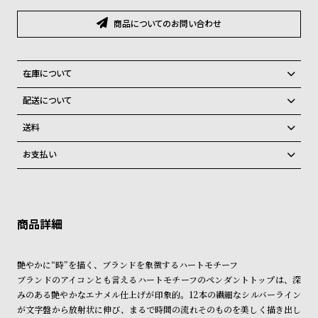
グ
ラ
商品についてのお問い合わせ
フ
全
世
在庫について
て
界
全国の系列店と在庫を共有しているため、在庫切れの場合がございま
配送について
の
の
す。
ご注文商品のお届け日数は在庫状況により異なり、
在庫切れの場合、キャンセルをさせて頂きます。
商
腕
送料
品
時
弊社物流センターからの発送
配送料：550円（全国一律）
お支払い
税込16,500円以上で全国送料無料
系列店舗から取り寄せ後に発送
計
クレジットカード、Amazon Pay、PayPay、コンビニ後払い、代金引
ブ
換、銀行振込
上記のいずれかでの発送となります。
ラ
※限定品・受注販売商品・予約商品はクレジットカード、銀行振込のみ
発送日の確定はご注文確認後となります。場合によってはお届け日時の
ご利用頂けます。
ご希望に沿えない場合もございますので予めご了承くださいませ。
ン
ド
ショッピングガイド
詳しくは下記のページをご覧くださいませ。
艶やかに“時”を描く、ブランドを象徴するハートモチーフ
一
※ご予約商品・受注商品は、記載のお届け予定での発送となります。
ブランドのアイコンとも言えるハートモチーフのペンダントトップは、深
覧
みのある艶やかなエナメル仕上げが印象的。12本の繊細なシルバーライン
商品の発送に関しまして
ラ
メ
が文字盤から放射状に伸び、まるで時間の流れそのものを美しく描き出し