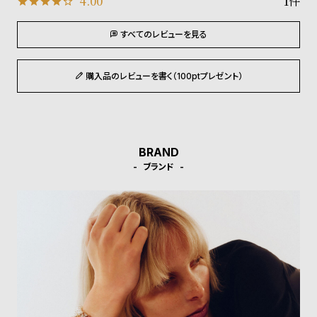
4.00
1
受
雑
注
誌
すべてのレビューを見る
販
掲
売
載
購入品のレビューを書く（100ptプレゼント）
モ
商
デ
品
ル
衣
セ
BRAND
装
ー
ブランド
貸
ル
出
情
報
N
A
e
b