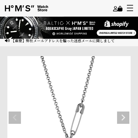
よ
う
こ
【重要】弊社メールアドレスを騙った迷惑メールに関しまして
そ
ゲ
ス
ト
様
ロ
グ
イ
ン
会
員