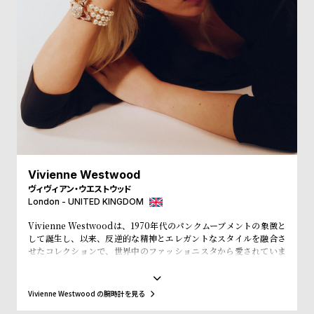
w
o
s
u
t
B
S
l
h
o
o
g
p
l
i
Vivienne Westwood
s
ヴィヴィアン・ウエストウッド
t
London - UNITED KINGDOM
#
Vivienne Westwoodは、1970年代のパンクムーブメントの象徴と
して誕生し、以来、反逆的な精神とエレガントなスタイルを融合さ
P
せたコレクションで、世界中のファッショニスタから愛されていま
e
す。そのユニークな美学と高い品質を誇る腕時計は、ただの時間を
計るツールではなく、個性を表現するアイテムです。ヴィヴィアン・
o
ウエストウッドの腕時計を身に着けることで、あなたの独自性と革
Vivienne Westwood の腕時計を見る
p
新性を示し、ファッションに対する独自のアプローチを表現できま
す。