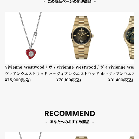
この商品ページの関連商品
Vivienne Westwood / ヴィ
Vivienne Westwood / ヴィ
Vivienne West
ヴィアンウエストウッド ハー
ヴィアンウエストウッド ホク
ヴィアンウエスト
トペンダントウォッチ レッド
ストン レディース ブラック ダ
ウィック - グリ
¥
75,900
(税込)
¥
78,100
(税込)
¥
81,400
(税込)
イヤル ゴールド ブレスレット
& ゴールド ブレ
RECOMMEND
あなたへのおすすめ商品