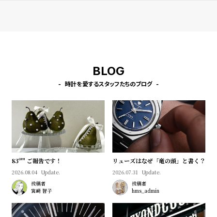
プ
ビ
ラ
ス
ス
よ
お
く
問
BLOG
あ
い
る
合
時計を愛するスタッフたちのブログ
質
わ
問
せ
83º'" ご報告です！
リューズはなぜ「竜の頭」と書く？
2026.08.04
Update.
2026.07.31
Update.
投稿者
投稿者
宮﨑 智子
hms_admin