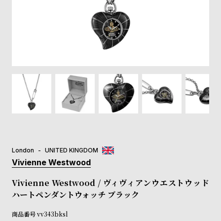
登
録
#Tags
リ
ッ
プ
バ
ル
チ
ッ
ク
ア
London
UNITED KINGDOM
ッ
Vivienne Westwood
プ
ル
Vivienne Westwood / ヴィヴィアンウエストウッド
ウ
ハートペンダントウォッチ ブラック
ォ
ッ
商品番号
vv343bksl
チ