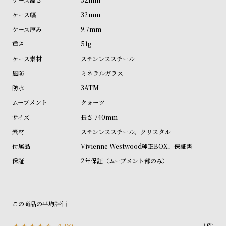
ル
ル
32mm
ト
ウ
9.7mm
ォ
51g
ッ
ステンレススチール
チ
ミネラルガラス
バ
3ATM
ン
クォーツ
ド
長さ 740mm
そ
限
ステンレススチール、クリスタル
の
定
他
/
Vivienne Westwood純正BOX、保証書
の
別
2年保証（ムーブメント部のみ）
商
注
品
モ
デ
ル