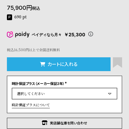
コ
75,900
税込
ー
ニ
690
pt
ッ
シ
ュ
￥25,300
ペイディなら月々
ヴ
ィ
ヴ
税込16,500円以上で全国送料無料
ィ
ア
カートに入れる
ン
ウ
エ
時計保証プラス（メーカー保証2年）
ス
(
ト
必
須
ウ
)
ッ
時計保証プラスについて
ド
ク
ロ
実店舗在庫を問い合わせ
ノ