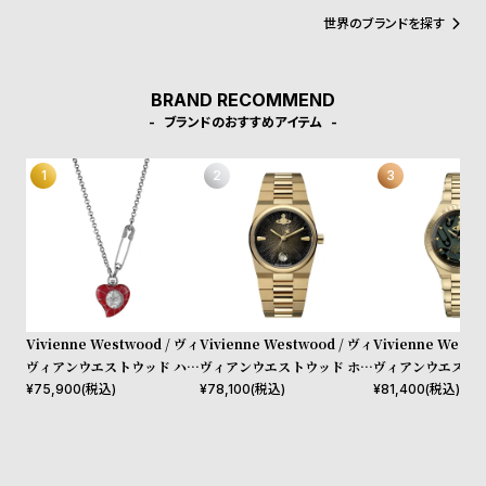
l
世界のブランドを探す
e
シ
返
BRAND RECOMMEND
ョ
品
ブランドのおすすめアイテム
ッ
に
ピ
つ
ン
い
グ
て
ガ
イ
ド
Vivienne Westwood / ヴィ
Vivienne Westwood / ヴィ
Vivienne Westw
時
刻
ヴィアンウエストウッド ハー
ヴィアンウエストウッド ホク
ヴィアンウエストウ
トペンダントウォッチ レッド
ストン レディース ブラック
ウィック - グリー
¥
75,900
(税込)
¥
78,100
(税込)
¥
81,400
(税込)
計
印
ダイヤル ゴールド ブレスレ
& ゴールド ブレ
保
サ
ット
証
ー