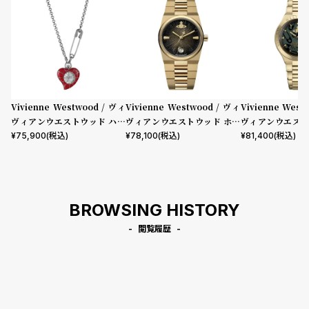
Vivienne Westwood / ヴィ
Vivienne Westwood / ヴィ
Vivienne West
ヴィアンウエストウッド ハー
ヴィアンウエストウッド ホク
ヴィアンウエスト
トペンダントウォッチ レッド
ストン レディース ブラック ダ
ウィック - グリ
¥
75,900
(税込)
¥
78,100
(税込)
¥
81,400
(税込)
イヤル ゴールド ブレスレット
& ゴールド ブレ
BROWSING HISTORY
閲覧履歴