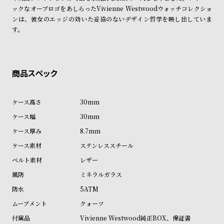
ン
ン
ックなオーブロゴをあしらったVivienne Westwoodウォッチコレクショ
商品の発送に関しまして
キ
ズ
ンは、彼女のエッジの効いた妥協のないデザイン哲学を映し出していま
す。
ン
腕
グ
時
計
レ
キ
デ
ッ
30mm
ィ
ズ
30mm
ー
腕
ス
時
8.7mm
腕
計
ステンレススチール
時
レザー
計
ミネラルガラス
替
ア
5ATM
え
ッ
クォーツ
ベ
プ
Vivienne Westwood純正BOX、保証書