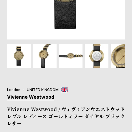
登
録
#Tags
リ
ッ
プ
バ
ル
チ
ッ
ク
ア
London
UNITED KINGDOM
ッ
Vivienne Westwood
プ
ル
Vivienne Westwood / ヴィヴィアンウエストウッド
ウ
レブル レディース ゴールドミラー ダイヤル ブラック
ォ
レザー
ッ
チ