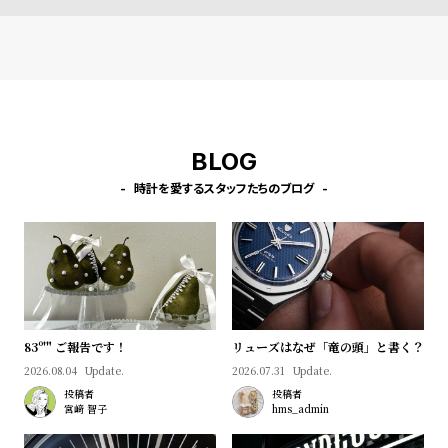
l
e
シ
返
ョ
品
ッ
に
BLOG
ピ
つ
時計を愛するスタッフたちのブログ
ン
い
グ
て
ガ
イ
ド
時
刻
83º'" ご報告です！
リューズはなぜ「竜の頭」と書く？
計
印
2026.08.04
Update.
2026.07.31
Update.
保
サ
投稿者
投稿者
宮﨑 智子
hms_admin
証
ー