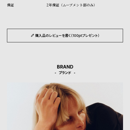
ル
ル
2年保証（ムーブメント部のみ）
ト
ウ
ォ
ッ
チ
購入品のレビューを書く（100ptプレゼント）
バ
ン
ド
BRAND
そ
限
ブランド
の
定
他
/
の
別
商
注
品
モ
デ
ル