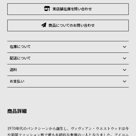
グ
ラ
実店舗在庫を問い合わせ
フ
商品についてのお問い合わせ
全
世
て
界
の
の
在庫について
商
腕
全国の系列店と在庫を共有しているため、在庫切れの場合がございま
配送について
す。
品
時
ご注文商品のお届け日数は在庫状況により異なり、
在庫切れの場合、キャンセルをさせて頂きます。
送料
計
弊社物流センターからの発送
配送料：550円（全国一律）
ブ
お支払い
税込16,500円以上で全国送料無料
系列店舗から取り寄せ後に発送
ラ
クレジットカード、Amazon Pay、PayPay、コンビニ後払い、代金引
ン
換、銀行振込
上記のいずれかでの発送となります。
※限定品・受注販売商品・予約商品はクレジットカード、銀行振込のみ
発送日の確定はご注文確認後となります。場合によってはお届け日時の
ド
ご利用頂けます。
ご希望に沿えない場合もございますので予めご了承くださいませ。
一
ショッピングガイド
覧
詳しくは下記のページをご覧くださいませ。
1970年代のパンクシーンから誕生し、ヴィヴィアン・ウエストウッドは今
※ご予約商品・受注商品は、記載のお届け予定での発送となります。
ラ
メ
や英国ファッション界で最も永続的な象徴の一人となりました。アイコニ