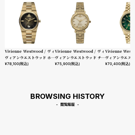
Vivienne Westwood / ヴィ
Vivienne Westwood / ヴィ
Vivienne West
ヴィアンウエストウッド ホク
ヴィアンウエストウッド チェ
ヴィアンウエスト
ストン レディース ブラック ダ
ルシー - レディース クリーム
ル ウォレス レデ
¥
78,100
(税込)
¥
75,900
(税込)
¥
70,400
(税込)
イヤル ゴールド ブレスレット
ダイヤル & ゴールド ブレスレ
ン ダイヤル ゴー
ット
ット
BROWSING HISTORY
閲覧履歴