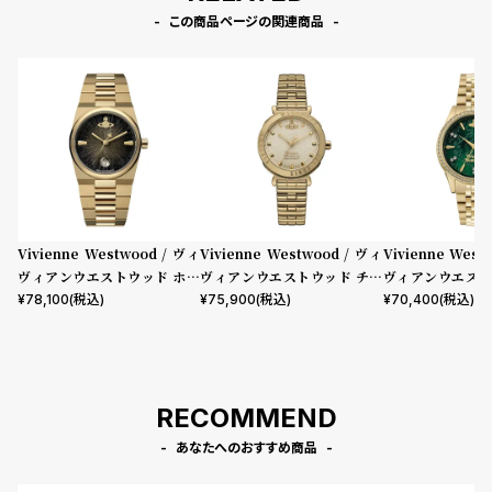
この商品ページの関連商品
Vivienne Westwood / ヴィ
Vivienne Westwood / ヴィ
Vivienne West
ヴィアンウエストウッド ホク
ヴィアンウエストウッド チェ
ヴィアンウエスト
ストン レディース ブラック ダ
ルシー - レディース クリーム
ル ウォレス レデ
¥
78,100
(税込)
¥
75,900
(税込)
¥
70,400
(税込)
イヤル ゴールド ブレスレット
ダイヤル & ゴールド ブレスレ
ン ダイヤル ゴー
ット
ット
RECOMMEND
あなたへのおすすめ商品