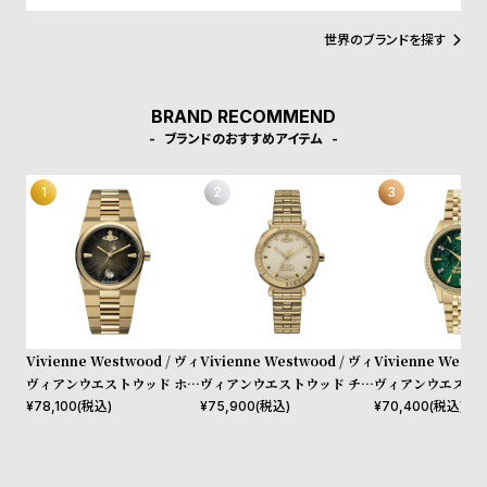
w
o
す。
s
u
世界のブランドを探す
t
B
S
BRAND RECOMMEND
l
h
ブランドのおすすめアイテム
o
o
g
p
l
i
s
t
#
Vivienne Westwood / ヴィ
Vivienne Westwood / ヴィ
Vivienne Westw
P
ヴィアンウエストウッド ホク
ヴィアンウエストウッド チェ
ヴィアンウエストウ
e
ストン レディース ブラック
ルシー - レディース クリーム
ル ウォレス レデ
¥
78,100
(税込)
¥
75,900
(税込)
¥
70,400
(税込)
ダイヤル ゴールド ブレスレ
ダイヤル & ゴールド ブレス
ーン ダイヤル ゴ
o
ット
レット
スレット
p