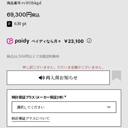
商品番号
vv303bkgd
コ
ー
69,300
ニ
税込
ッ
630
pt
シ
ュ
ヴ
￥23,100
ペイディなら月々
ィ
ヴ
ィ
税込16,500円以上で全国送料無料
ア
ン
申し訳ございません。ただいま在庫がございません。
ウ
再入荷お知らせ
エ
ス
ト
ウ
時計保証プラス（メーカー保証2年）
ッ
(
必
ド
須
)
ク
時計保証プラスについて
ロ
ノ