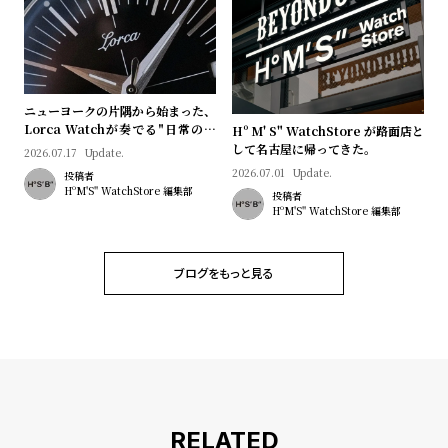
プ
ビ
ラ
ス
ス
よ
お
ニューヨークの片隅から始まった、
く
問
Lorca Watchが奏でる"日常のロ
Hº M' S" WatchStore が路面店と
あ
い
マン"｜Brand Picks #08
して名古屋に帰ってきた。
2026.07.17
Update.
る
合
2026.07.01
Update.
投稿者
HºM'S" WatchStore 編集部
投稿者
質
わ
HºM'S" WatchStore 編集部
問
せ
ブログをもっと見る
RELATED