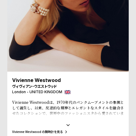
受
雑
注
誌
販
掲
売
載
モ
商
デ
品
ル
衣
セ
装
ー
貸
ル
Vivienne Westwood
ヴィヴィアン・ウエストウッド
出
London - UNITED KINGDOM
情
Vivienne Westwoodは、1970年代のパンクムーブメントの象徴と
報
して誕生し、以来、反逆的な精神とエレガントなスタイルを融合さ
せたコレクションで、世界中のファッショニスタから愛されていま
す。そのユニークな美学と高い品質を誇る腕時計は、ただの時間を
N
A
計るツールではなく、個性を表現するアイテムです。ヴィヴィアン・
e
b
ウエストウッドの腕時計を身に着けることで、あなたの独自性と革
Vivienne Westwood の腕時計を見る
新性を示し、ファッションに対する独自のアプローチを表現できま