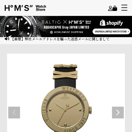
よ
う
こ
【重要】弊社メールアドレスを騙った迷惑メールに関しまして
そ
ゲ
ス
ト
様
ロ
グ
イ
ン
会
員