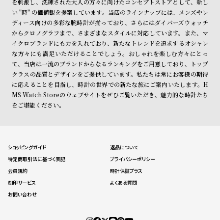
を刺激し、洗練された大人の方々に向けたコンセプトストアとして、新し
い "時" の価値観を提案しています。当店のラインナップには、メンズやレ
ディース向けの多彩な腕時計が揃っており、さらにはダイバーズウォッチ
からクロノグラフまで、さまざまなスタイルに対応しています。また、マ
イクロブランドにも力を入れており、新たなトレンドを追求するオシャレ
な方々にも満足いただけることでしょう。おしゃれを楽しむ方々にとっ
て、当店は一流のブランドからなるランキングをご用意しており、トップ
クラスの品質とデザインをご提供しています。私たちは常にお客様の期待
に応えることを目指し、時計の世界での新たな旅にご案内いたします。H
MS Watch Storeのウェブサイトをぜひご覧いただき、魅力的な時計たち
をご堪能ください。
ショッピングガイド
返品について
特定商取引法に基づく表記
プライバシーポリシー
会員規約
時計保証プラス
刻印サービス
よくある質問
お問い合わせ