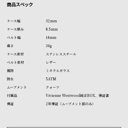
ン
ン
キ
ズ
ン
腕
32mm
グ
時
8.5mm
計
14mm
レ
キ
34g
デ
ッ
ステンレススチール
ィ
ズ
レザー
ー
腕
ミネラルガラス
ス
時
5ATM
腕
計
クォーツ
時
Vivienne Westwood純正BOX、保証書
計
2年保証（ムーブメント部のみ）
替
ア
え
ッ
ベ
プ