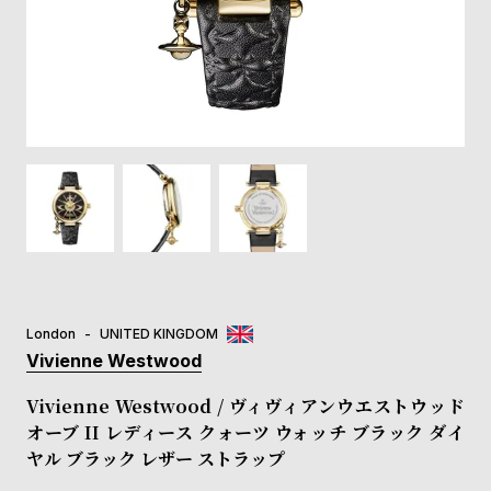
登
録
#Tags
リ
ッ
プ
バ
ル
チ
ッ
ク
ア
London
UNITED KINGDOM
ッ
Vivienne Westwood
プ
ル
Vivienne Westwood / ヴィヴィアンウエストウッド
ウ
オーブ II レディース クォーツ ウォッチ ブラック ダイ
ォ
ヤル ブラック レザー ストラップ
ッ
チ