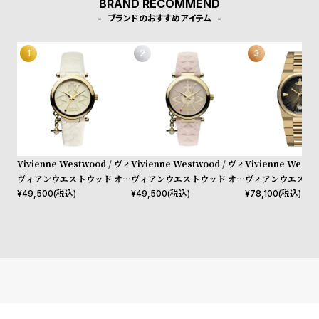
BRAND RECOMMEND
w
o
ブランドのおすすめアイテム
s
u
t
B
S
l
h
o
o
g
p
l
i
Vivienne Westwood / ヴィ
Vivienne Westwood / ヴィ
Vivienne Westw
ヴィアンウエストウッド オー
ヴィアンウエストウッド オー
ヴィアンウエストウ
s
ブ II レディース クォーツ ウ
ブ II レディース クォーツ ウ
ストン レディース
¥
49,500
(税込)
¥
49,500
(税込)
¥
78,100
(税込)
t
ォッチ ホワイト ダイヤル ホ
ォッチ ピンク ダイヤル ピン
ダイヤル ゴールド
#
ワイト レザー ストラップ
ク レザー ストラップ
ット
P
e
o
p