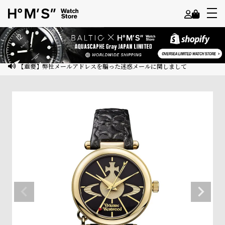
よ
う
こ
【重要】弊社メールアドレスを騙った迷惑メールに関しまして
そ
ゲ
ス
ト
様
ロ
グ
イ
ン
会
員