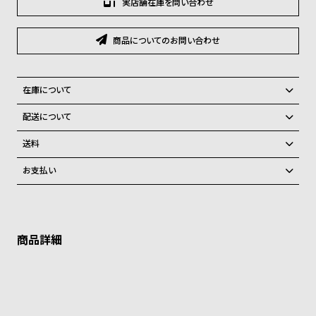
実店舗在庫を問い合わせ
グ
ラ
フ
商品についてのお問い合わせ
全
世
て
界
在庫について
の
の
全国の系列店と在庫を共有しているため、在庫切れの場合がございま
配送について
商
腕
す。
ご注文商品のお届け日数は在庫状況により異なり、
在庫切れの場合、キャンセルをさせて頂きます。
送料
品
時
弊社物流センターからの発送
計
配送料：550円（全国一律）
お支払い
税込16,500円以上で全国送料無料
系列店舗から取り寄せ後に発送
ブ
クレジットカード、Amazon Pay、PayPay、コンビニ後払い、代金引
ラ
換、銀行振込
上記のいずれかでの発送となります。
※限定品・受注販売商品・予約商品はクレジットカード、銀行振込のみ
ン
発送日の確定はご注文確認後となります。場合によってはお届け日時の
ご利用頂けます。
ご希望に沿えない場合もございますので予めご了承くださいませ。
ド
ショッピングガイド
一
詳しくは下記のページをご覧くださいませ。
覧
※ご予約商品・受注商品は、記載のお届け予定での発送となります。
ラ
メ
商品の発送に関しまして