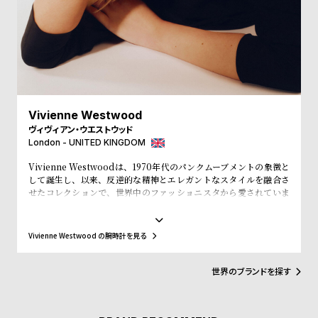
受
雑
注
誌
販
掲
売
載
モ
商
デ
品
Vivienne Westwood
ル
ヴィヴィアン・ウエストウッド
London - UNITED KINGDOM
衣
セ
装
ー
Vivienne Westwoodは、1970年代のパンクムーブメントの象徴と
して誕生し、以来、反逆的な精神とエレガントなスタイルを融合さ
貸
ル
せたコレクションで、世界中のファッショニスタから愛されていま
す。そのユニークな美学と高い品質を誇る腕時計は、ただの時間を
出
計るツールではなく、個性を表現するアイテムです。ヴィヴィアン・
情
ウエストウッドの腕時計を身に着けることで、あなたの独自性と革
Vivienne Westwood の腕時計を見る
新性を示し、ファッションに対する独自のアプローチを表現できま
報
す。
世界のブランドを探す
N
A
e
b