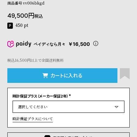
商品番号
vv006bkgd
コ
ー
49,500
ニ
税込
ッ
450
pt
シ
ュ
ヴ
￥16,500
ペイディなら月々
ィ
ヴ
ィ
税込16,500円以上で全国送料無料
ア
ン
カートに入れる
ウ
エ
ス
ト
時計保証プラス（メーカー保証2年）
(
ウ
必
須
ッ
)
ド
時計保証プラスについて
ク
ロ
ノ