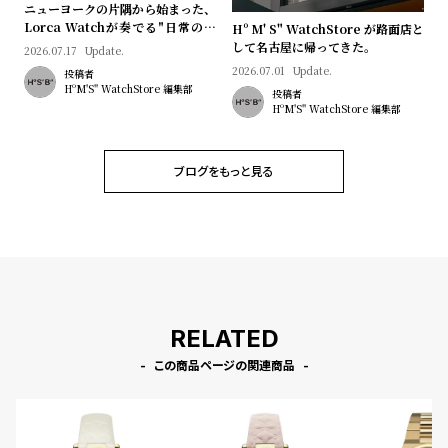
プ
ビ
ニューヨークの片隅から始まった、
Lorca Watchが奏でる"日常のロ
Hº M' S" WatchStore が路面店と
ラ
ス
マン"｜Brand Picks #08
して名古屋に帰ってきた。
2026.07.17
Update.
ス
2026.07.01
Update.
投稿者
よ
お
HºM'S" WatchStore 編集部
投稿者
HºM'S" WatchStore 編集部
く
問
あ
い
る
合
ブログをもっと見る
質
わ
問
せ
RELATED
この商品ページの関連商品