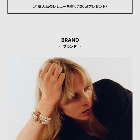
ル
ル
購入品のレビューを書く（100ptプレゼント）
ト
ウ
ォ
ッ
チ
BRAND
バ
ブランド
ン
ド
そ
限
の
定
他
/
の
別
商
注
品
モ
デ
ル