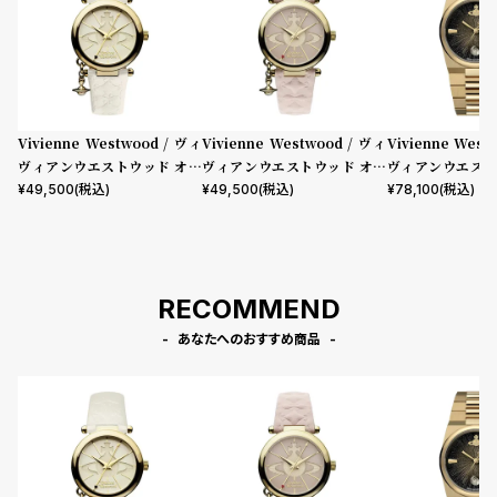
Vivienne Westwood / ヴィ
Vivienne Westwood / ヴィ
Vivienne West
ヴィアンウエストウッド オー
ヴィアンウエストウッド オー
ヴィアンウエスト
ブ II レディース クォーツ ウォ
ブ II レディース クォーツ ウォ
ストン レディース
¥
49,500
(税込)
¥
49,500
(税込)
¥
78,100
(税込)
ッチ ホワイト ダイヤル ホワイ
ッチ ピンク ダイヤル ピンク
イヤル ゴールド 
ト レザー ストラップ
レザー ストラップ
RECOMMEND
あなたへのおすすめ商品