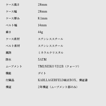
ン
ン
28mm
キ
ズ
28mm
ン
腕
8.1mm
グ
時
14mm
計
44g
レ
キ
ステンレススチール
デ
ッ
ステンレススチール
ィ
ズ
ミネラルクリスタル
ー
腕
5ATM
ス
時
TMI/SEIKO VJ12B（クォーツ）
腕
計
デイト
時
KARLLAGERFELD純正BOX、保証書
計
2年保証（ムーブメント部のみ）
替
ア
え
ッ
ベ
プ