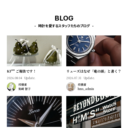
l
e
BLOG
シ
返
時計を愛するスタッフたちのブログ
ョ
品
ッ
に
ピ
つ
ン
い
グ
て
83º'" ご報告です！
リューズはなぜ「竜の頭」と書く？
ガ
2026.08.04
Update.
2026.07.31
Update.
イ
投稿者
投稿者
ド
宮﨑 智子
hms_admin
時
刻
計
印
保
サ
証
ー