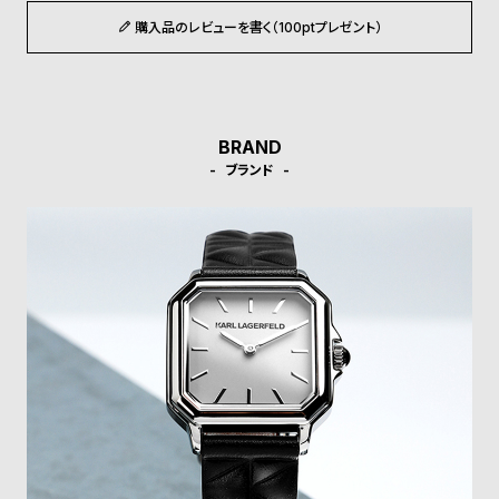
ル
ル
購入品のレビューを書く（100ptプレゼント）
ト
ウ
ォ
ッ
チ
BRAND
バ
ブランド
ン
ド
そ
限
の
定
他
/
の
別
商
注
品
モ
デ
ル