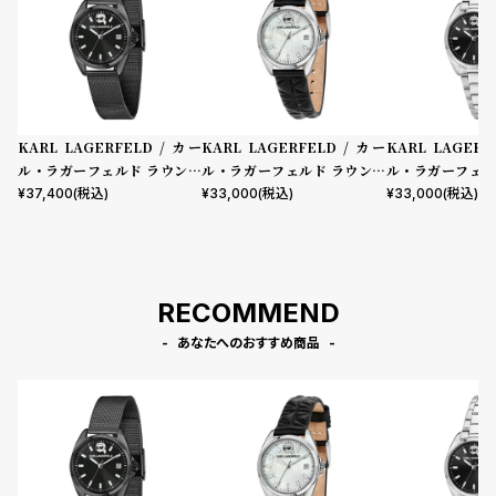
KARL LAGERFELD / カー
KARL LAGERFELD / カー
KARL LAGERF
ル・ラガーフェルド ラウンド
ル・ラガーフェルド ラウンド
ル・ラガーフェル
エッセンシャル ブラック サン
エッセンシャル ホワイト MO
エッセンシャル 
¥
37,400
(税込)
¥
33,000
(税込)
¥
33,000
(税込)
レイ アイコン ダイヤル ブラッ
P シルバー アイコン ダイヤル
レイ アイコン ダ
ク メッシュ
ブラック レザー
ー ブレスレット
RECOMMEND
あなたへのおすすめ商品