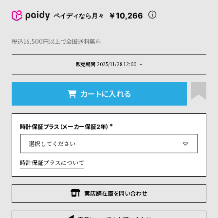
コ
ー
￥10,266
ペイディなら月々
ニ
ッ
税込16,500円以上で全国送料無料
シ
ュ
ヴ
販売期間
2025/11/28 12:00
〜
ィ
ヴ
カートに入れる
ィ
ア
ン
ウ
時計保証プラス（メーカー保証2年）
エ
(
必
ス
須
)
ト
ウ
時計保証プラスについて
ッ
ド
ク
実店舗在庫を問い合わせ
ロ
ノ