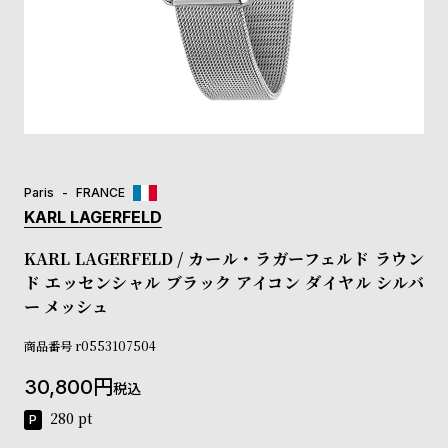
登
録
#Tags
リ
ッ
プ
Paris
FRANCE
バ
ル
KARL LAGERFELD
チ
ッ
KARL LAGERFELD / カール・ラガーフェルド ラウン
ク
ド エッセンシャル ブラック アイコン ダイヤル シルバ
ア
ー メッシュ
ッ
プ
商品番号
r0553107504
ル
ウ
30,800
税込
ォ
ッ
280
pt
チ