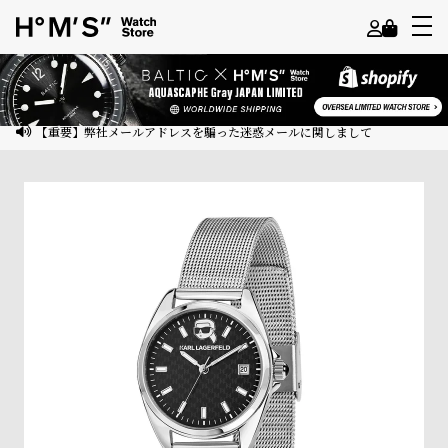
よ
う
こ
【重要】弊社メールアドレスを騙った迷惑メールに関しまして
そ
ゲ
ス
ト
様
ロ
グ
イ
ン
会
員