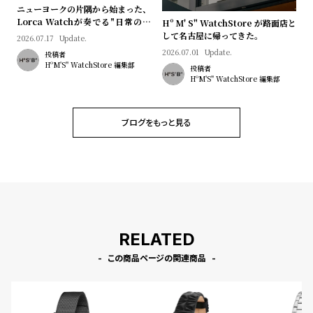
プ
ビ
ニューヨークの片隅から始まった、
ラ
ス
Lorca Watchが奏でる"日常のロ
Hº M' S" WatchStore が路面店と
マン"｜Brand Picks #08
して名古屋に帰ってきた。
2026.07.17
Update.
ス
2026.07.01
Update.
投稿者
よ
お
HºM'S" WatchStore 編集部
投稿者
く
問
HºM'S" WatchStore 編集部
あ
い
る
合
ブログをもっと見る
質
わ
問
せ
RELATED
この商品ページの関連商品