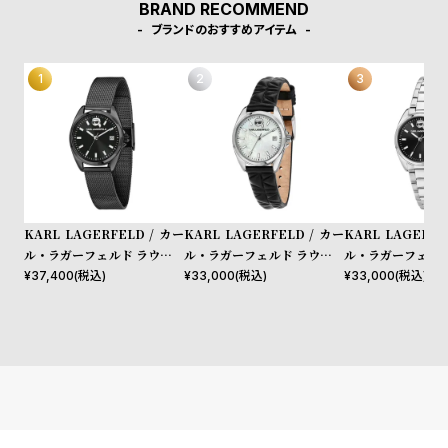
w
o
BRAND RECOMMEND
ブランドのおすすめアイテム
s
u
t
B
S
l
h
o
o
g
p
l
i
KARL LAGERFELD / カー
KARL LAGERFELD / カー
KARL LAGERFE
ル・ラガーフェルド ラウンド
ル・ラガーフェルド ラウンド
ル・ラガーフェルド
s
エッセンシャル ブラック サ
エッセンシャル ホワイト MO
エッセンシャル ブ
¥
37,400
(税込)
¥
33,000
(税込)
¥
33,000
(税込)
t
ンレイ アイコン ダイヤル ブ
P シルバー アイコン ダイヤ
ンレイ アイコン 
#
ラック メッシュ
ル ブラック レザー
ルバー ブレスレッ
P
e
o
p