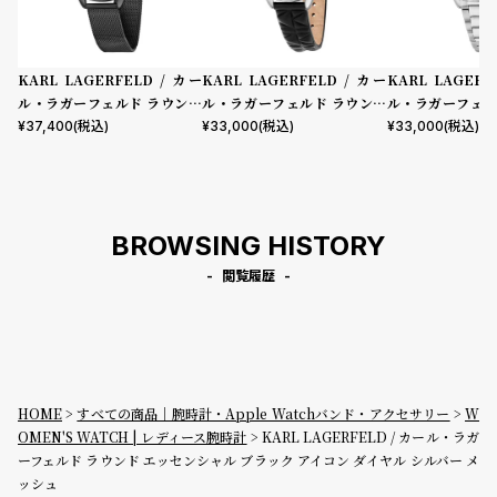
KARL LAGERFELD / カー
KARL LAGERFELD / カー
KARL LAGERF
ル・ラガーフェルド ラウンド
ル・ラガーフェルド ラウンド
ル・ラガーフェル
エッセンシャル ブラック サン
エッセンシャル ホワイト MO
エッセンシャル 
¥
37,400
(税込)
¥
33,000
(税込)
¥
33,000
(税込)
レイ アイコン ダイヤル ブラッ
P シルバー アイコン ダイヤル
レイ アイコン ダ
ク メッシュ
ブラック レザー
ー ブレスレット
BROWSING HISTORY
閲覧履歴
HOME
すべての商品｜腕時計・Apple Watchバンド・アクセサリー
W
OMEN'S WATCH | レディース腕時計
KARL LAGERFELD / カール・ラガ
ーフェルド ラウンド エッセンシャル ブラック アイコン ダイヤル シルバー メ
ッシュ