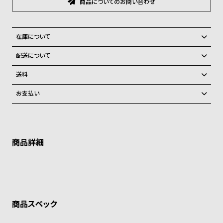
商品についてのお問い合わせ
グ
ラ
フ
在庫について
全
世
全国の系列店と在庫を共有しているため、在庫切れの場合がございま
配送について
て
界
す。
ご注文商品のお届け日数は在庫状況により異なり、
在庫切れの場合、キャンセルをさせて頂きます。
の
の
送料
商
腕
弊社物流センターからの発送
配送料：550円（全国一律）
お支払い
税込16,500円以上で全国送料無料
系列店舗から取り寄せ後に発送
品
時
クレジットカード、Amazon Pay、PayPay、コンビニ後払い、代金引
計
換、銀行振込
上記のいずれかでの発送となります。
※限定品・受注販売商品・予約商品はクレジットカード、銀行振込のみ
ブ
発送日の確定はご注文確認後となります。場合によってはお届け日時の
ご利用頂けます。
ご希望に沿えない場合もございますので予めご了承くださいませ。
ラ
ン
ショッピングガイド
詳しくは下記のページをご覧くださいませ。
ド
※ご予約商品・受注商品は、記載のお届け予定での発送となります。
一
商品の発送に関しまして
覧
ラ
メ