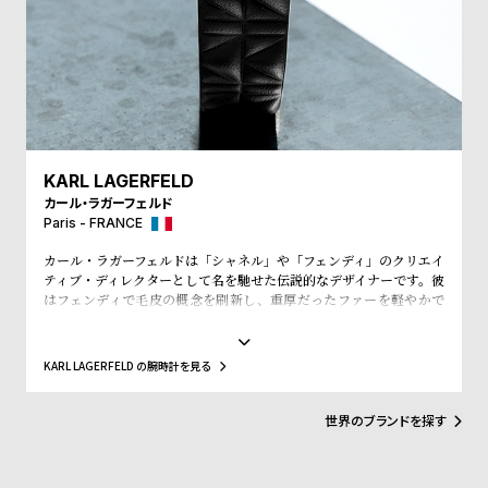
受
雑
注
誌
販
掲
売
載
モ
商
デ
品
KARL LAGERFELD
ル
カール・ラガーフェルド
衣
セ
Paris - FRANCE
装
ー
カール・ラガーフェルドは「シャネル」や「フェンディ」のクリエイ
ティブ・ディレクターとして名を馳せた伝説的なデザイナーです。彼
貸
ル
はフェンディで毛皮の概念を刷新し、重厚だったファーを軽やかで
出
洗練されたアイテムに進化させました。シャネルではブランドの伝
統を尊重しながら現代的に再構築し、衰退しかけていたメゾンを再
情
び輝かせました。白髪のポニーテールや黒サングラスなどのアイコ
KARL LAGERFELD の腕時計を見る
報
ニックなスタイルで知られ、そのカリスマ性はファッション界でも
群を抜いています。1984年には自身の名を冠したブランド「KARL
LAGERFELD」を設立。シャープでロックテイストを取り入れたモ
世界のブランドを探す
N
A
ノトーンのデザインが特徴で、彼の世界観を反映した洗練されたコ
レクションは現在も多くのファンを魅了しています。
e
b