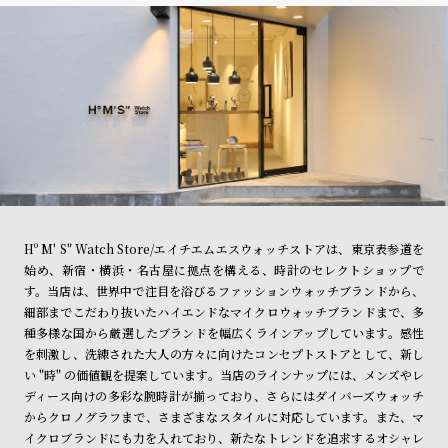
Hº M' S" Watch Store/エイチエムエスウォッチストアは、東京表参道を
始め、新宿・横浜・名古屋に拠点を構える、時計のセレクトショップで
す。当店は、世界中で注目を浴びるファッションウォッチブランドから、
細部までこだわり抜いたハイエンドなマイクロウォッチブランドまで、多
種多様な国から厳選したブランドを幅広くラインアップしています。感性
を刺激し、洗練された大人の方々に向けたコンセプトストアとして、新し
い "時" の価値観を提案しています。当店のラインナップには、メンズやレ
ディース向けの多彩な腕時計が揃っており、さらにはダイバーズウォッチ
からクロノグラフまで、さまざまなスタイルに対応しています。また、マ
イクロブランドにも力を入れており、新たなトレンドを追求するオシャレ