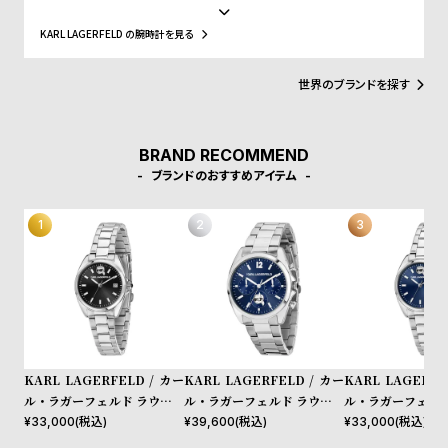
w
o
統を尊重しながら現代的に再構築し、衰退しかけていたメゾンを再
び輝かせました。白髪のポニーテールや黒サングラスなどのアイコ
s
u
KARL LAGERFELD の腕時計を見る
ニックなスタイルで知られ、そのカリスマ性はファッション界でも
t
群を抜いています。1984年には自身の名を冠したブランド「KARL
LAGERFELD」を設立。シャープでロックテイストを取り入れたモ
世界のブランドを探す
B
S
ノトーンのデザインが特徴で、彼の世界観を反映した洗練されたコ
レクションは現在も多くのファンを魅了しています。
l
h
o
o
BRAND RECOMMEND
g
p
ブランドのおすすめアイテム
l
i
s
t
#
P
e
KARL LAGERFELD / カー
KARL LAGERFELD / カー
KARL LAGERFE
o
ル・ラガーフェルド ラウンド
ル・ラガーフェルド ラウンド
ル・ラガーフェルド
エッセンシャル ブラック サ
エッセンシャル マルチ ブル
エッセンシャル ブ
¥
33,000
(税込)
¥
39,600
(税込)
¥
33,000
(税込)
p
ンレイ アイコン ダイヤル シ
ー サンレイ アイコン ダイヤ
レイ アイコン ダ