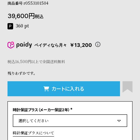
商品番号
r0553101504
コ
ー
39,600
ニ
税込
ッ
360
pt
シ
ュ
ヴ
￥13,200
ペイディなら月々
ィ
ヴ
ィ
税込16,500円以上で全国送料無料
ア
ン
残りわずかです。
ウ
エ
カートに入れる
ス
ト
ウ
ッ
時計保証プラス（メーカー保証2年）
(
ド
必
須
ク
)
ロ
時計保証プラスについて
ノ