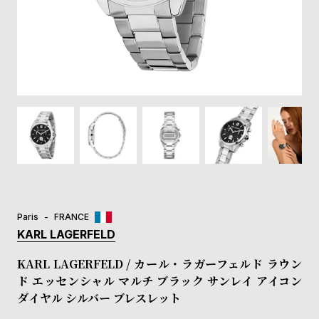
登
録
#Tags
リ
ッ
プ
バ
ル
チ
ッ
ク
ア
Paris
FRANCE
ッ
KARL LAGERFELD
プ
ル
KARL LAGERFELD / カール・ラガーフェルド ラウン
ウ
ド エッセンシャル マルチ ブラック サンレイ アイコン
ォ
ダイヤル シルバー ブレスレット
ッ
チ