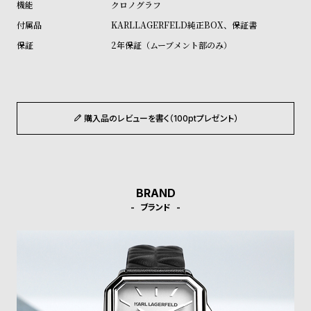
クロノグラフ
ル
ル
KARLLAGERFELD純正BOX、保証書
ト
ウ
2年保証（ムーブメント部のみ）
ォ
ッ
チ
バ
購入品のレビューを書く（100ptプレゼント）
ン
ド
そ
限
の
定
BRAND
他
/
ブランド
の
別
商
注
品
モ
デ
ル