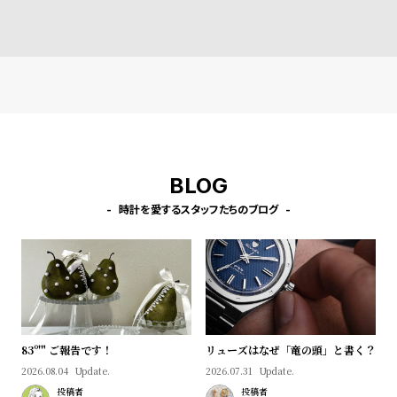
l
ルバー ブレスレット
ル シルバー ブレスレット
バー ブレスレット
e
シ
返
ョ
品
ッ
に
ピ
つ
ン
い
BLOG
グ
て
時計を愛するスタッフたちのブログ
ガ
イ
ド
時
刻
計
印
保
サ
83º'" ご報告です！
リューズはなぜ「竜の頭」と書く？
2026.08.04
Update.
2026.07.31
Update.
証
ー
投稿者
投稿者