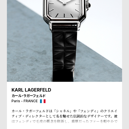
受
雑
注
誌
販
掲
売
載
モ
商
デ
品
ル
衣
セ
装
ー
貸
ル
出
KARL LAGERFELD
情
カール・ラガーフェルド
報
Paris - FRANCE
カール・ラガーフェルドは「シャネル」や「フェンディ」のクリエイ
N
A
ティブ・ディレクターとして名を馳せた伝説的なデザイナーです。彼
はフェンディで毛皮の概念を刷新し、重厚だったファーを軽やかで
e
b
洗練されたアイテムに進化させました。シャネルではブランドの伝