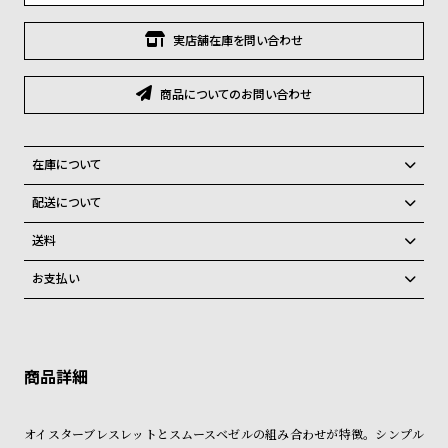
グ
ラ
実店舗在庫を問い合わせ
フ
全
世
商品についてのお問い合わせ
て
界
の
の
在庫について
商
腕
全国の系列店と在庫を共有しているため、在庫切れの場合がございま
配送について
品
時
す。
ご注文商品のお届け日数は在庫状況により異なり、
計
在庫切れの場合、キャンセルをさせて頂きます。
送料
ブ
弊社物流センターからの発送
配送料：550円（全国一律）
お支払い
ラ
税込16,500円以上で全国送料無料
系列店舗から取り寄せ後に発送
クレジットカード、Amazon Pay、PayPay、コンビニ後払い、代金引
ン
換、銀行振込
上記のいずれかでの発送となります。
ド
※限定品・受注販売商品・予約商品はクレジットカード、銀行振込のみ
発送日の確定はご注文確認後となります。場合によってはお届け日時の
ご利用頂けます。
一
ご希望に沿えない場合もございますので予めご了承くださいませ。
覧
ショッピングガイド
詳しくは下記のページをご覧くださいませ。
ラ
メ
オイスターブレスレットとスムースベゼルの組み合わせが特徴。シンプル
※ご予約商品・受注商品は、記載のお届け予定での発送となります。