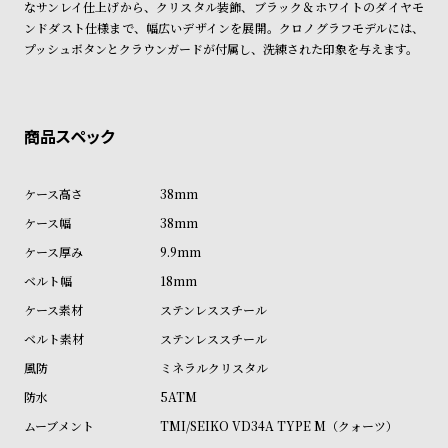
なサンレイ仕上げから、クリスタル装飾、ブラック＆ホワイトのダイヤモ
ン
ン
ンドダスト仕様まで、幅広いデザインを展開。クロノグラフモデルには、
商品の発送に関しまして
キ
ズ
プッシュボタンとクラウンガードが付属し、洗練された印象を与えます。
ン
腕
グ
時
計
レ
キ
デ
ッ
38mm
ィ
ズ
38mm
ー
腕
9.9mm
ス
時
18mm
腕
計
ステンレススチール
時
ステンレススチール
計
ミネラルクリスタル
替
ア
5ATM
え
ッ
TMI/SEIKO VD34A TYPE M（クォーツ）
ベ
プ