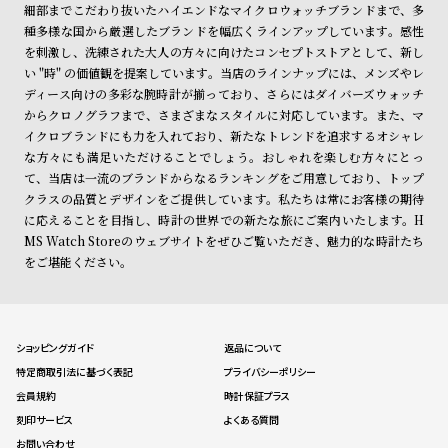
細部までこだわり抜いたハイエンドなマイクロウォッチブランドまで、多
種多様な国から厳選したブランドを幅広くラインアップしています。感性
を刺激し、洗練された大人の方々に向けたコンセプトストアとして、新し
い "時" の価値観を提案しています。当店のラインナップには、メンズやレ
ディース向けの多彩な腕時計が揃っており、さらにはダイバーズウォッチ
からクロノグラフまで、さまざまなスタイルに対応しています。また、マ
イクロブランドにも力を入れており、新たなトレンドを追求するオシャレ
な方々にも満足いただけることでしょう。おしゃれを楽しむ方々にとっ
て、当店は一流のブランドからなるランキングをご用意しており、トップ
クラスの品質とデザインをご提供しています。私たちは常にお客様の期待
に応えることを目指し、時計の世界での新たな旅にご案内いたします。H
MS Watch Storeのウェブサイトをぜひご覧いただき、魅力的な時計たち
をご堪能ください。
ショッピングガイド
返品について
特定商取引法に基づく表記
プライバシーポリシー
会員規約
時計保証プラス
刻印サービス
よくある質問
お問い合わせ