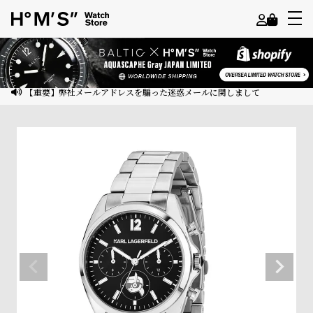
よ
う
こ
【重要】弊社メールアドレスを騙った迷惑メールに関しまして
そ
ゲ
ス
ト
様
ロ
グ
イ
ン
会
員