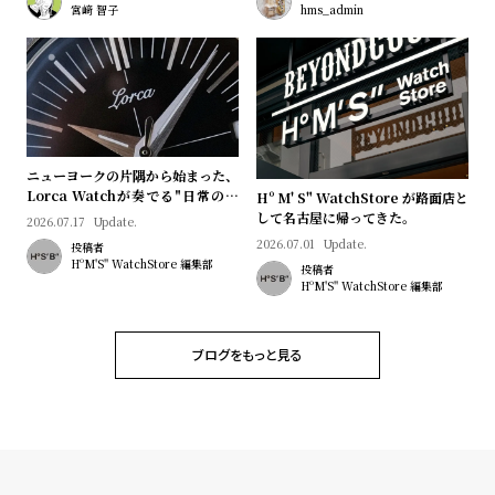
プ
ビ
宮﨑 智子
hms_admin
ラ
ス
ス
よ
お
く
問
あ
い
ニューヨークの片隅から始まった、
る
合
Lorca Watchが奏でる"日常のロ
Hº M' S" WatchStore が路面店と
マン"｜Brand Picks #08
して名古屋に帰ってきた。
質
わ
2026.07.17
Update.
2026.07.01
Update.
投稿者
問
せ
HºM'S" WatchStore 編集部
投稿者
HºM'S" WatchStore 編集部
ブログをもっと見る