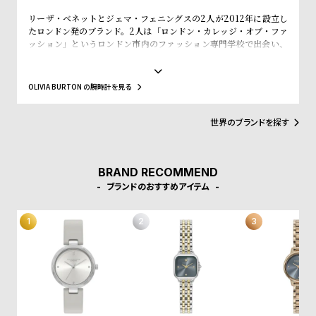
w
o
リーザ・ベネットとジェマ・フェニングスの2人が2012年に設立し
s
u
たロンドン発のブランド。2人は「ロンドン・カレッジ・オブ・ファ
t
ッション」というロンドン市内のファッション専門学校で出会い、
入学初日で意気投合し親友となりました。その後、SELFRIDGE(セ
B
S
ルフリッジズ)というイギリスの有名高級百貨店とASOS(エイソス)
という世界的にも有名なWeb Shopでバイイング経験を積み、低価
l
h
OLIVIA BURTON の腕時計を見る
格でスタイリッシュなファッションの先駆けとなるような腕時計の
o
o
ブランドが市場になかったことに目をつけ、ブランドの設立を決め
ました。2人はファッション業界での経験を活かして、フェミニンさ
g
p
世界のブランドを探す
やヴィンテージ感、トレンドと価格設定にこだわった女性が求めて
l
いるファッションウォッチをデザインします。シンプルかつシック
なケースデザインと落ち着いた質感のストラップの絶妙なコンビネ
i
ーション、そこにファッショントレンドからコンテンポラリーなエ
BRAND RECOMMEND
s
ッセンスを加え、シンプルで上品な腕時計に仕上げています。洋服
ブランドのおすすめアイテム
のように腕時計も気分に合わせられるようにコレクションをして、
t
自分だけのオリジナルクローゼットを作れるようにと考えられてい
#
ます。
P
e
o
p