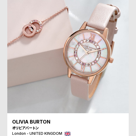
受
雑
注
誌
販
掲
売
載
モ
商
デ
品
ル
衣
セ
装
ー
貸
ル
出
情
報
N
A
OLIVIA BURTON
オリビアバートン
e
b
London - UNITED KINGDOM