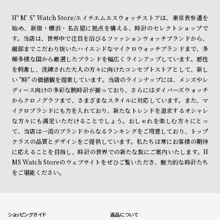
Hº M' S" Watch Store/エイチエムエスウォッチストアは、東京表参道を
始め、新宿・横浜・名古屋に拠点を構える、時計のセレクトショップで
す。当店は、世界中で注目を浴びるファッションウォッチブランドから、
細部までこだわり抜いたハイエンドなマイクロウォッチブランドまで、多
種多様な国から厳選したブランドを幅広くラインアップしています。感性
を刺激し、洗練された大人の方々に向けたコンセプトストアとして、新し
い "時" の価値観を提案しています。当店のラインナップには、メンズやレ
ディース向けの多彩な腕時計が揃っており、さらにはダイバーズウォッチ
からクロノグラフまで、さまざまなスタイルに対応しています。また、マ
イクロブランドにも力を入れており、新たなトレンドを追求するオシャレ
な方々にも満足いただけることでしょう。おしゃれを楽しむ方々にとっ
て、当店は一流のブランドからなるランキングをご用意しており、トップ
クラスの品質とデザインをご提供しています。私たちは常にお客様の期待
に応えることを目指し、時計の世界での新たな旅にご案内いたします。H
MS Watch Storeのウェブサイトをぜひご覧いただき、魅力的な時計たち
をご堪能ください。
ショッピングガイド
返品について