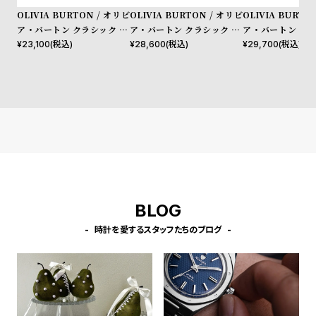
l
OLIVIA BURTON / オリビ
OLIVIA BURTON / オリビ
OLIVIA BURTO
e
ア・バートン クラシック 32
ア・バートン クラシック 20
ア・バートン クラ
mm ディメンション シルバ
mm グロブナー ミニ チョー
ニ チョークブルー
¥
23,100
(税込)
¥
28,600
(税込)
¥
29,700
(税込)
ー ホワイト サンレイ アール
クブルー サンレイ シルバー
ールド ブレスレッ
シ
返
グレイ レザー
ゴールド ブレスレット
ョ
品
ッ
に
ピ
つ
ン
い
グ
て
ガ
イ
BLOG
ド
時計を愛するスタッフたちのブログ
時
刻
計
印
保
サ
証
ー