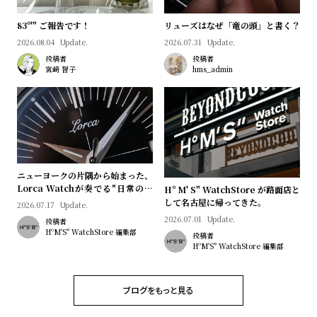
プ
ビ
ラ
ス
83º'" ご報告です！
リューズはなぜ「竜の頭」と書く？
ス
2026.08.04
Update.
2026.07.31
Update.
投稿者
投稿者
よ
お
宮﨑 智子
hms_admin
く
問
あ
い
る
合
質
わ
問
せ
ニューヨークの片隅から始まった、
Lorca Watchが奏でる"日常のロ
Hº M' S" WatchStore が路面店と
マン"｜Brand Picks #08
して名古屋に帰ってきた。
2026.07.17
Update.
2026.07.01
Update.
投稿者
HºM'S" WatchStore 編集部
投稿者
HºM'S" WatchStore 編集部
ブログをもっと見る