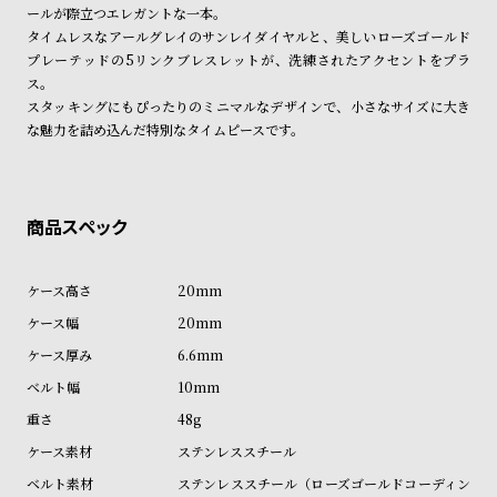
ン
ン
ールが際立つエレガントな一本。
タイムレスなアールグレイのサンレイダイヤルと、美しいローズゴールド
キ
ズ
プレーテッドの5リンクブレスレットが、洗練されたアクセントをプラ
ン
腕
ス。
グ
時
スタッキングにもぴったりのミニマルなデザインで、小さなサイズに大き
な魅力を詰め込んだ特別なタイムピースです。
計
レ
キ
デ
ッ
ィ
ズ
ー
腕
ス
時
20mm
腕
計
20mm
時
6.6mm
計
10mm
替
ア
48g
え
ッ
ステンレススチール
ベ
プ
ステンレススチール（ローズゴールドコーディン