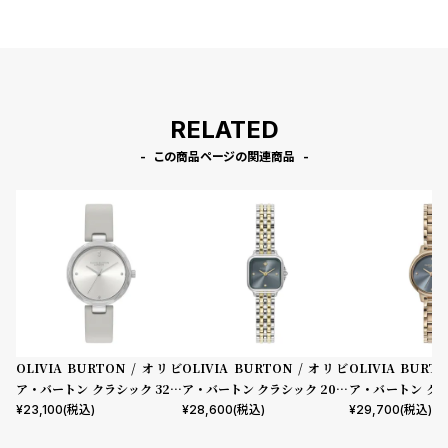
RELATED
この商品ページの関連商品
OLIVIA BURTON / オリビ
OLIVIA BURTON / オリビ
OLIVIA BURT
ア・バートン クラシック 32m
ア・バートン クラシック 20m
ア・バートン ク
m ディメンション シルバー ホ
m グロブナー ミニ チョークブ
チョークブルー 
¥
23,100
(税込)
¥
28,600
(税込)
¥
29,700
(税込)
ワイト サンレイ アールグレイ
ルー サンレイ シルバー ゴール
ド ブレスレット