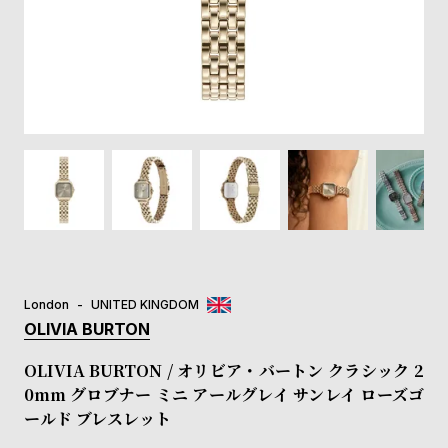
登
録
#Tags
リ
ッ
プ
バ
ル
チ
ッ
ク
ア
London
UNITED KINGDOM
ッ
OLIVIA BURTON
プ
ル
OLIVIA BURTON / オリビア・バートン クラシック 2
ウ
0mm グロブナー ミニ アールグレイ サンレイ ローズゴ
ォ
ールド ブレスレット
ッ
チ