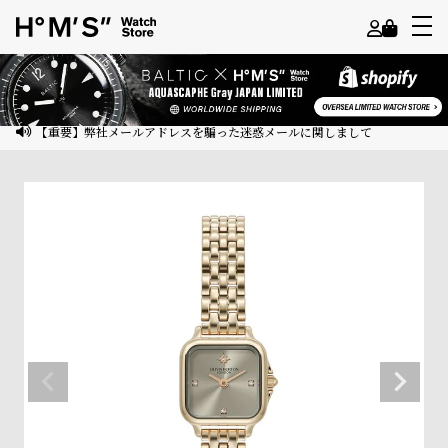
よ
う
こ
【重要】弊社メールアドレスを騙った迷惑メールに関しまして
そ
ゲ
ス
ト
様
ロ
グ
イ
ン
会
員