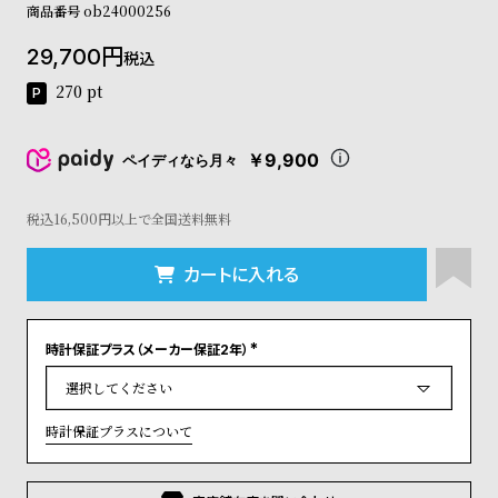
商品番号
ob24000256
コ
ー
29,700
ニ
税込
ッ
270
pt
シ
ュ
ヴ
￥9,900
ペイディなら月々
ィ
ヴ
ィ
税込16,500円以上で全国送料無料
ア
ン
カートに入れる
ウ
エ
ス
ト
時計保証プラス（メーカー保証2年）
(
ウ
必
須
ッ
)
ド
時計保証プラスについて
ク
ロ
ノ