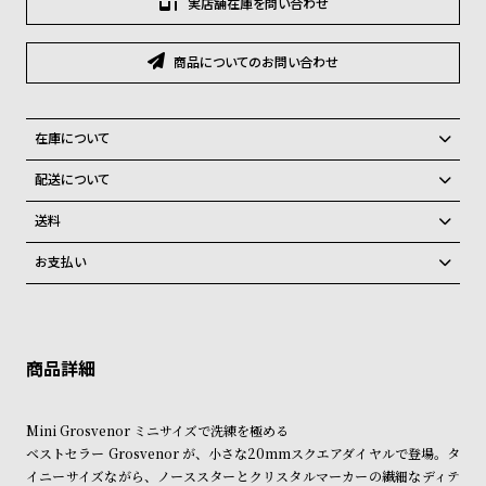
実店舗在庫を問い合わせ
グ
ラ
フ
商品についてのお問い合わせ
全
世
て
界
在庫について
の
の
全国の系列店と在庫を共有しているため、在庫切れの場合がございま
配送について
商
腕
す。
ご注文商品のお届け日数は在庫状況により異なり、
在庫切れの場合、キャンセルをさせて頂きます。
送料
品
時
弊社物流センターからの発送
計
配送料：550円（全国一律）
お支払い
税込16,500円以上で全国送料無料
系列店舗から取り寄せ後に発送
ブ
クレジットカード、Amazon Pay、PayPay、コンビニ後払い、代金引
ラ
換、銀行振込
上記のいずれかでの発送となります。
※限定品・受注販売商品・予約商品はクレジットカード、銀行振込のみ
ン
発送日の確定はご注文確認後となります。場合によってはお届け日時の
ご利用頂けます。
ご希望に沿えない場合もございますので予めご了承くださいませ。
ド
ショッピングガイド
一
詳しくは下記のページをご覧くださいませ。
Mini Grosvenor ミニサイズで洗練を極める
覧
※ご予約商品・受注商品は、記載のお届け予定での発送となります。
ベストセラー Grosvenor が、小さな20mmスクエアダイヤルで登場。タ
ラ
メ
イニーサイズながら、ノーススターとクリスタルマーカーの繊細なディテ
商品の発送に関しまして