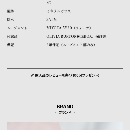
グ）
ル
ル
ト
ウ
ミネラルガラス
ォ
3ATM
ッ
MIYOTA 5Y20（クォーツ）
チ
OLIVIA BURTON純正BOX、保証書
バ
2年保証（ムーブメント部のみ）
ン
ド
そ
限
購入品のレビューを書く（100ptプレゼント）
の
定
他
/
の
別
商
注
BRAND
品
モ
ブランド
デ
ル