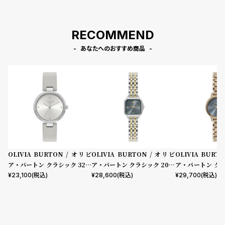
レザー
ド ブレスレット
RECOMMEND
あなたへのおすすめ商品
OLIVIA BURTON / オリビ
OLIVIA BURTON / オリビ
OLIVIA BURT
ア・バートン クラシック 32m
ア・バートン クラシック 20m
ア・バートン ク
m ディメンション シルバー ホ
m グロブナー ミニ チョークブ
チョークブルー 
¥
23,100
(税込)
¥
28,600
(税込)
¥
29,700
(税込)
ワイト サンレイ アールグレイ
ルー サンレイ シルバー ゴール
ド ブレスレット
レザー
ド ブレスレット