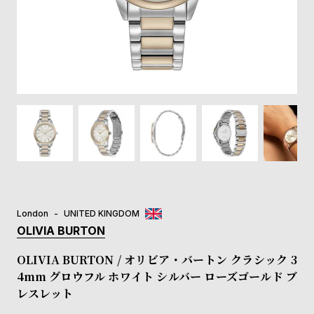
登
録
#Tags
リ
ッ
プ
バ
ル
チ
ッ
ク
ア
London
UNITED KINGDOM
ッ
OLIVIA BURTON
プ
ル
OLIVIA BURTON / オリビア・バートン クラシック 3
ウ
4mm グロウフル ホワイト シルバー ローズゴールド ブ
ォ
レスレット
ッ
チ