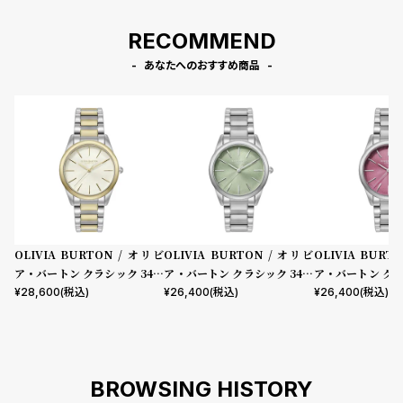
RECOMMEND
あなたへのおすすめ商品
OLIVIA BURTON / オリビ
OLIVIA BURTON / オリビ
OLIVIA BURT
ア・バートン クラシック 34m
ア・バートン クラシック 34m
ア・バートン クラ
m グロウフル アイボリー シル
m グロウフル ミントグリーン
m グロウフル 
¥
28,600
(税込)
¥
26,400
(税込)
¥
26,400
(税込)
バー ゴールド ブレスレット
シルバー ブレスレット
ュ シルバー ブレ
BROWSING HISTORY