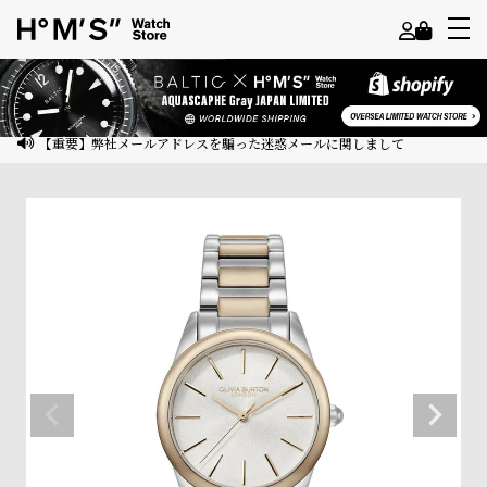
よ
う
こ
【重要】弊社メールアドレスを騙った迷惑メールに関しまして
そ
ゲ
ス
ト
様
ロ
グ
イ
ン
会
員