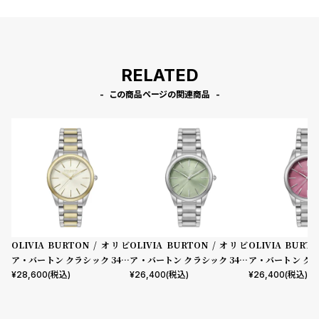
RELATED
この商品ページの関連商品
OLIVIA BURTON / オリビ
OLIVIA BURTON / オリビ
OLIVIA BURT
ア・バートン クラシック 34m
ア・バートン クラシック 34m
ア・バートン クラ
m グロウフル アイボリー シル
m グロウフル ミントグリーン
m グロウフル 
¥
28,600
(税込)
¥
26,400
(税込)
¥
26,400
(税込)
バー ゴールド ブレスレット
シルバー ブレスレット
ュ シルバー ブレ