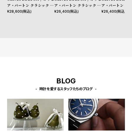
l
ア・バートン クラシック 34
ア・バートン クラシック 34
ア・バートン クラ
e
mm グロウフル アイボリー
mm グロウフル ミントグリ
mm グロウフル 
¥
28,600
(税込)
¥
26,400
(税込)
¥
26,400
(税込)
シルバー ゴールド ブレスレ
ーン シルバー ブレスレット
ッシュ シルバー 
ット
ト
シ
返
ョ
品
ッ
に
ピ
つ
ン
い
グ
て
ガ
BLOG
イ
時計を愛するスタッフたちのブログ
ド
時
刻
計
印
保
サ
証
ー