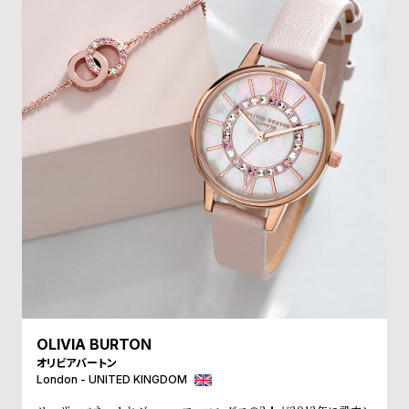
受
雑
注
誌
販
掲
売
載
モ
商
デ
品
ル
衣
セ
装
ー
貸
ル
出
情
報
OLIVIA BURTON
N
A
オリビアバートン
London - UNITED KINGDOM
e
b