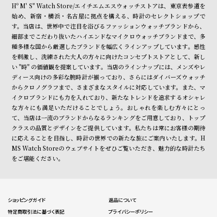
Hº M' S" Watch Store/エイチエムエスウォッチストアは、東京表参道を
始め、新宿・横浜・名古屋に拠点を構える、時計のセレクトショップで
す。当店は、世界中で注目を浴びるファッションウォッチブランドから、
細部までこだわり抜いたハイエンドなマイクロウォッチブランドまで、多
種多様な国から厳選したブランドを幅広くラインアップしています。感性
を刺激し、洗練された大人の方々に向けたコンセプトストアとして、新し
い "時" の価値観を提案しています。当店のラインナップには、メンズやレ
ディース向けの多彩な腕時計が揃っており、さらにはダイバーズウォッチ
からクロノグラフまで、さまざまなスタイルに対応しています。また、マ
イクロブランドにも力を入れており、新たなトレンドを追求するオシャレ
な方々にも満足いただけることでしょう。おしゃれを楽しむ方々にとっ
て、当店は一流のブランドからなるランキングをご用意しており、トップ
クラスの品質とデザインをご提供しています。私たちは常にお客様の期待
に応えることを目指し、時計の世界での新たな旅にご案内いたします。H
MS Watch Storeのウェブサイトをぜひご覧いただき、魅力的な時計たち
をご堪能ください。
ショッピングガイド
返品について
特定商取引法に基づく表記
プライバシーポリシー