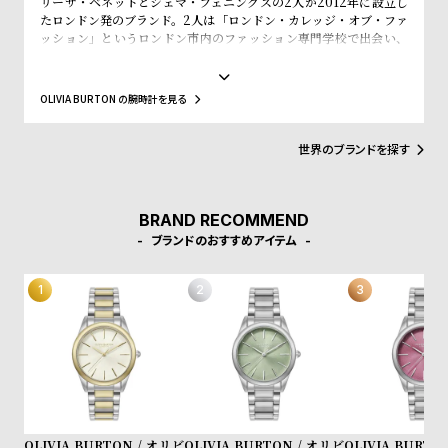
リーザ・ベネットとジェマ・フェニングスの2人が2012年に設立し
w
o
たロンドン発のブランド。2人は「ロンドン・カレッジ・オブ・ファ
s
u
ッション」というロンドン市内のファッション専門学校で出会い、
入学初日で意気投合し親友となりました。その後、SELFRIDGE(セ
t
ルフリッジズ)というイギリスの有名高級百貨店とASOS(エイソス)
B
S
という世界的にも有名なWeb Shopでバイイング経験を積み、低価
OLIVIA BURTON の腕時計を見る
格でスタイリッシュなファッションの先駆けとなるような腕時計の
l
h
ブランドが市場になかったことに目をつけ、ブランドの設立を決め
o
o
ました。2人はファッション業界での経験を活かして、フェミニンさ
世界のブランドを探す
やヴィンテージ感、トレンドと価格設定にこだわった女性が求めて
g
p
いるファッションウォッチをデザインします。シンプルかつシック
なケースデザインと落ち着いた質感のストラップの絶妙なコンビネ
l
ーション、そこにファッショントレンドからコンテンポラリーなエ
BRAND RECOMMEND
i
ッセンスを加え、シンプルで上品な腕時計に仕上げています。洋服
ブランドのおすすめアイテム
のように腕時計も気分に合わせられるようにコレクションをして、
s
自分だけのオリジナルクローゼットを作れるようにと考えられてい
t
ます。
#
P
e
o
p
OLIVIA BURTON / オリビ
OLIVIA BURTON / オリビ
OLIVIA BURTO