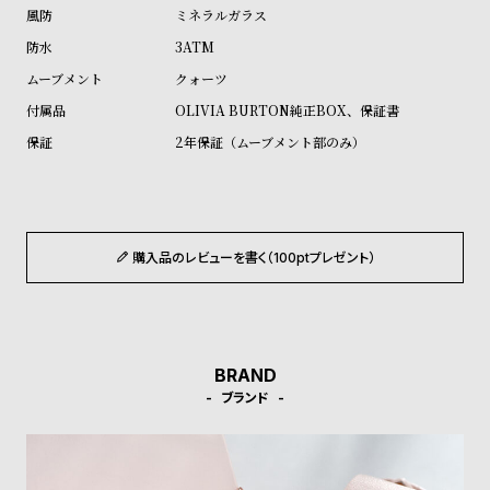
ル
ル
ミネラルガラス
ト
ウ
3ATM
ォ
クォーツ
ッ
OLIVIA BURTON純正BOX、保証書
チ
2年保証（ムーブメント部のみ）
バ
ン
ド
そ
限
購入品のレビューを書く（100ptプレゼント）
の
定
他
/
の
別
BRAND
商
注
ブランド
品
モ
デ
ル