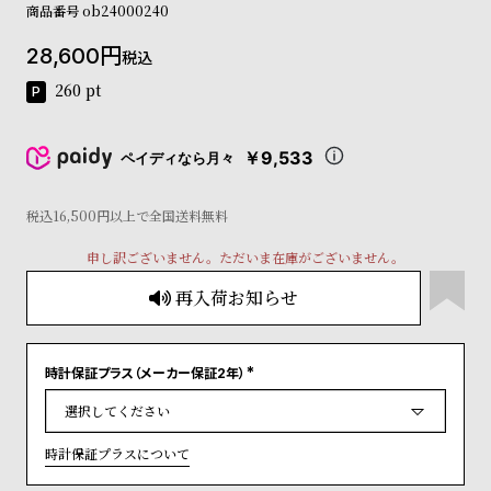
商品番号
ob24000240
コ
ー
28,600
ニ
税込
ッ
260
pt
シ
ュ
ヴ
￥9,533
ペイディなら月々
ィ
ヴ
ィ
税込16,500円以上で全国送料無料
ア
ン
申し訳ございません。ただいま在庫がございません。
ウ
再入荷お知らせ
エ
ス
ト
ウ
時計保証プラス（メーカー保証2年）
ッ
(
必
ド
須
)
ク
時計保証プラスについて
ロ
ノ