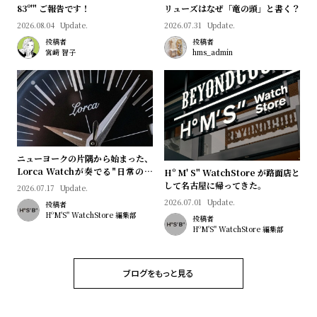
プ
ビ
83º'" ご報告です！
リューズはなぜ「竜の頭」と書く？
ラ
ス
2026.08.04
Update.
2026.07.31
Update.
ス
投稿者
投稿者
宮﨑 智子
hms_admin
よ
お
く
問
あ
い
る
合
質
わ
ニューヨークの片隅から始まった、
問
せ
Lorca Watchが奏でる"日常のロ
Hº M' S" WatchStore が路面店と
マン"｜Brand Picks #08
して名古屋に帰ってきた。
2026.07.17
Update.
2026.07.01
Update.
投稿者
HºM'S" WatchStore 編集部
投稿者
HºM'S" WatchStore 編集部
ブログをもっと見る