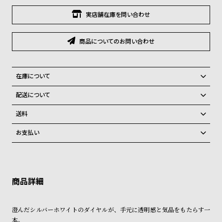
グ
ラ
実店舗在庫を問い合わせ
フ
商品についてのお問い合わせ
全
世
て
界
の
の
在庫について
商
腕
全国の系列店と在庫を共有しているため、在庫切れの場合がございま
配送について
す。
品
時
ご注文商品のお届け日数は在庫状況により異なり、
在庫切れの場合、キャンセルをさせて頂きます。
送料
計
弊社物流センターからの発送
配送料：550円（全国一律）
ブ
お支払い
税込16,500円以上で全国送料無料
系列店舗から取り寄せ後に発送
ラ
クレジットカード、Amazon Pay、PayPay、コンビニ後払い、代金引
ン
換、銀行振込
上記のいずれかでの発送となります。
※限定品・受注販売商品・予約商品はクレジットカード、銀行振込のみ
発送日の確定はご注文確認後となります。場合によってはお届け日時の
ド
ご利用頂けます。
ご希望に沿えない場合もございますので予めご了承くださいませ。
一
ショッピングガイド
覧
詳しくは下記のページをご覧くださいませ。
澄んだシルバーホワイトのダイヤルが、手元に透明感と気品をもたらす一
※ご予約商品・受注商品は、記載のお届け予定での発送となります。
ラ
メ
本。