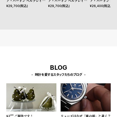
ア・バートン ベルグレイブ 3
ア・バートン ベルグレイブ 3
ア・バートン クラ
l
2mm ティーバー ホワイト
2mm ティーバー ホワイト
mm グロブナー 
¥
29,700
(税込)
¥
29,700
(税込)
¥
26,400
(税込)
e
カーネーションゴールドメッ
ゴールドメッシュ
グリーン サンレイ
シュ
ブレスレット
シ
返
ョ
品
ッ
に
ピ
つ
ン
い
グ
て
BLOG
ガ
イ
時計を愛するスタッフたちのブログ
ド
時
刻
計
印
保
サ
証
ー
83º'" ご報告です！
リューズはなぜ「竜の頭」と書く？