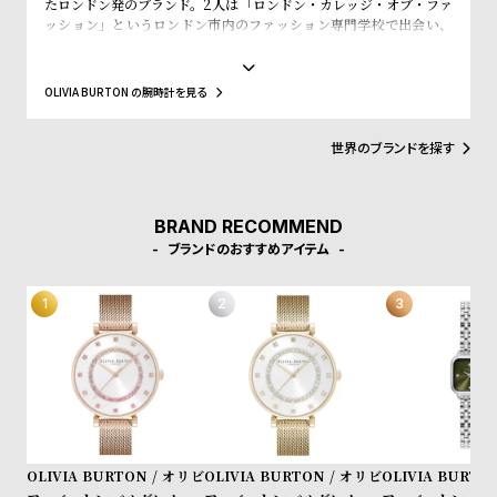
たロンドン発のブランド。2人は「ロンドン・カレッジ・オブ・ファ
w
o
ッション」というロンドン市内のファッション専門学校で出会い、
s
u
入学初日で意気投合し親友となりました。その後、SELFRIDGE(セ
ルフリッジズ)というイギリスの有名高級百貨店とASOS(エイソス)
t
という世界的にも有名なWeb Shopでバイイング経験を積み、低価
OLIVIA BURTON の腕時計を見る
B
S
格でスタイリッシュなファッションの先駆けとなるような腕時計の
ブランドが市場になかったことに目をつけ、ブランドの設立を決め
l
h
ました。2人はファッション業界での経験を活かして、フェミニンさ
世界のブランドを探す
o
o
やヴィンテージ感、トレンドと価格設定にこだわった女性が求めて
いるファッションウォッチをデザインします。シンプルかつシック
g
p
なケースデザインと落ち着いた質感のストラップの絶妙なコンビネ
l
ーション、そこにファッショントレンドからコンテンポラリーなエ
BRAND RECOMMEND
ッセンスを加え、シンプルで上品な腕時計に仕上げています。洋服
ブランドのおすすめアイテム
i
のように腕時計も気分に合わせられるようにコレクションをして、
自分だけのオリジナルクローゼットを作れるようにと考えられてい
s
ます。
t
#
P
e
o
p
OLIVIA BURTON / オリビ
OLIVIA BURTON / オリビ
OLIVIA BURTO