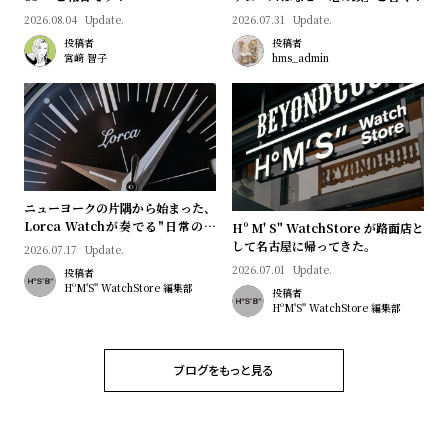
プ
ビ
2026.08.04
Update.
2026.07.31
Update.
ラ
ス
投稿者
投稿者
ス
宮﨑 智子
hms_admin
よ
お
く
問
あ
い
る
合
質
わ
ニューヨークの片隅から始まった、
問
せ
Lorca Watchが奏でる"日常のロ
Hº M' S" WatchStore が路面店と
マン"｜Brand Picks #08
して名古屋に帰ってきた。
2026.07.17
Update.
2026.07.01
Update.
投稿者
HºM'S" WatchStore 編集部
投稿者
HºM'S" WatchStore 編集部
ブログをもっと見る