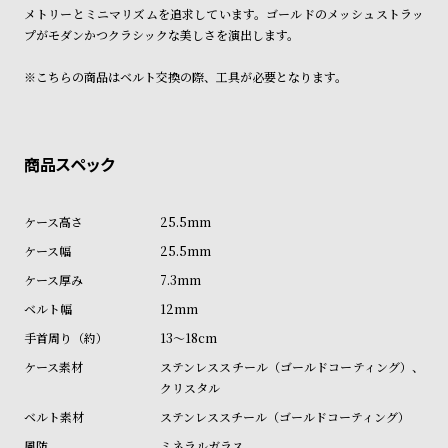
ン
ン
メトリーとミニマリズムを追求しています。ゴールドのメッシュストラッ
プがモダンかつクラシックな美しさを演出します。
キ
ズ
ン
腕
※こちらの商品はベルト交換の際、工具が必要となります。
グ
時
計
レ
キ
デ
ッ
ィ
ズ
25.5mm
ー
腕
25.5mm
ス
時
7.3mm
腕
計
12mm
時
13～18cm
計
ステンレススチール（ゴールドコーティング）、
替
ア
クリスタル
え
ッ
ステンレススチール（ゴールドコーティング）
ベ
プ
ミネラルガラス