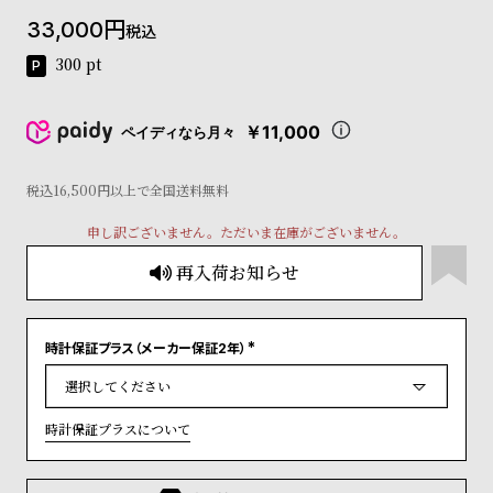
コ
33,000
税込
ー
ニ
300
pt
ッ
シ
ュ
￥11,000
ペイディなら月々
ヴ
ィ
ヴ
税込16,500円以上で全国送料無料
ィ
申し訳ございません。ただいま在庫がございません。
ア
ン
再入荷お知らせ
ウ
エ
ス
ト
時計保証プラス（メーカー保証2年）
(
ウ
必
ッ
須
)
ド
時計保証プラスについて
ク
ロ
ノ