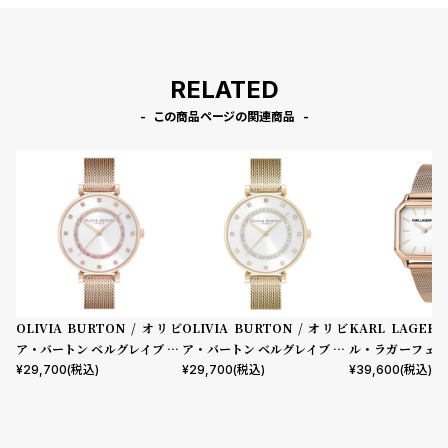
RELATED
この商品ページの関連商品
OLIVIA BURTON / オリビ
OLIVIA BURTON / オリビ
KARL LAGERF
ア・バートン ベルグレイブ 32
ア・バートン ベルグレイブ 32
ル・ラガーフェル
mm ティーバー ホワイト カー
mm ティーバー ホワイト ゴー
クラシック ホワ
¥
29,700
(税込)
¥
29,700
(税込)
¥
39,600
(税込)
ネーションゴールドメッシュ
ルドメッシュ
ローズゴールド 