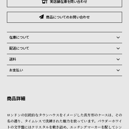
グ
実店舗在庫を問い合わせ
ラ
フ
商品についてのお問い合わせ
全
世
て
界
在庫について
の
の
全国の系列店と在庫を共有しているため、在庫切れの場合、誠に勝手な
配送について
商
腕
がらキャンセルをさせて頂きます。
ご注文商品のお届け日数は在庫状況により異なり、
品
時
送料
計
弊社物流センターからの発送
配送料：550円（全国一律）
お支払い
税込16,500円以上で全国送料無料
系列店舗から取り寄せ後に発送
ブ
クレジットカード、Amazon Pay、PayPay、コンビニ後払い、代金引
ラ
換、銀行振込
上記のいずれかでの発送となります。
※限定品・受注販売商品・予約商品はクレジットカード、銀行振込のみ
ン
発送日の確定はご注文確認後となります。場合によってはお届け日時の
ご利用頂けます。
ご希望に沿えない場合もございますので予めご了承くださいませ。
ド
一
ショッピングガイド
詳しくは下記のページをご覧くださいませ。
ロンドンの伝統的なタウンハウスをイメージした長方形のケースは、その
覧
※ご予約商品・受注商品は、記載のお届け予定での発送となります。
名の通り、タイムレスで洗練された魅力を放っています。パウダーホワイ
ラ
メ
トの文字盤にはクリスタルを敷き詰め、エッチングマーカーを配してシン
商品の発送に関しまして