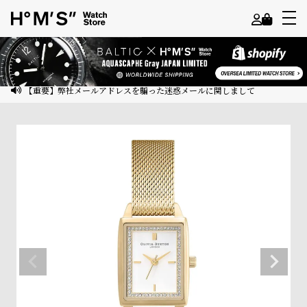
よ
う
こ
【重要】弊社メールアドレスを騙った迷惑メールに関しまして
そ
ゲ
ス
ト
様
ロ
グ
イ
ン
会
員