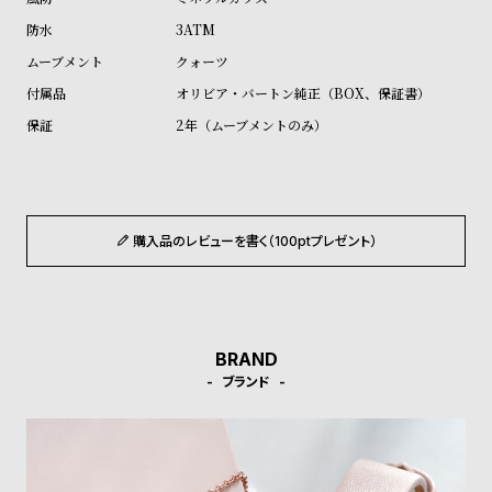
ル
ル
3ATM
ト
ウ
クォーツ
ォ
オリビア・バートン純正（BOX、保証書）
ッ
2年（ムーブメントのみ）
チ
バ
ン
ド
購入品のレビューを書く（100ptプレゼント）
そ
限
の
定
他
/
の
別
BRAND
商
注
ブランド
品
モ
デ
ル