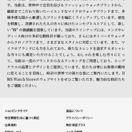
す。当店は、世界中で注目を浴びるファッションウォッチブランドから、
細部までこだわり抜いたハイエンドなマイクロウォッチブランドまで、多
種多様な国から厳選したブランドを幅広くラインアップしています。感性
を刺激し、洗練された大人の方々に向けたコンセプトストアとして、新し
い "時" の価値観を提案しています。当店のラインナップには、メンズやレ
ディース向けの多彩な腕時計が揃っており、さらにはダイバーズウォッチ
からクロノグラフまで、さまざまなスタイルに対応しています。また、マ
イクロブランドにも力を入れており、新たなトレンドを追求するオシャレ
な方々にも満足いただけることでしょう。おしゃれを楽しむ方々にとっ
て、当店は一流のブランドからなるランキングをご用意しており、トップ
クラスの品質とデザインをご提供しています。私たちは常にお客様の期待
に応えることを目指し、時計の世界での新たな旅にご案内いたします。H
MS Watch Storeのウェブサイトをぜひご覧いただき、魅力的な時計たち
をご堪能ください。
ショッピングガイド
返品について
特定商取引法に基づく表記
プライバシーポリシー
会員規約
時計保証プラス