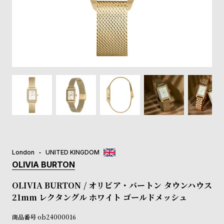
登
録
#Tags
リ
ッ
プ
バ
ル
チ
ッ
ク
ア
London
UNITED KINGDOM
ッ
OLIVIA BURTON
プ
ル
OLIVIA BURTON / オリビア・バートン タウンハウス
ウ
21mm レクタングル ホワイト ゴールドメッシュ
ォ
ッ
商品番号
ob24000016
チ