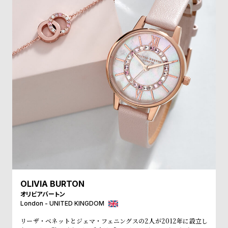
受
雑
注
誌
販
掲
売
載
モ
商
デ
品
ル
衣
セ
装
ー
貸
ル
出
情
報
OLIVIA BURTON
オリビアバートン
N
A
London - UNITED KINGDOM
e
b
リーザ・ベネットとジェマ・フェニングスの2人が2012年に設立し