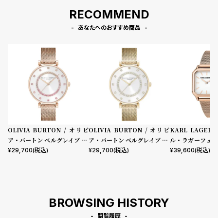
RECOMMEND
あなたへのおすすめ商品
OLIVIA BURTON / オリビ
OLIVIA BURTON / オリビ
KARL LAGERF
ア・バートン ベルグレイブ 32
ア・バートン ベルグレイブ 32
ル・ラガーフェル
mm ティーバー ホワイト カー
mm ティーバー ホワイト ゴー
クラシック ホワ
¥
29,700
(税込)
¥
29,700
(税込)
¥
39,600
(税込)
ネーションゴールドメッシュ
ルドメッシュ
ローズゴールド 
BROWSING HISTORY
閲覧履歴