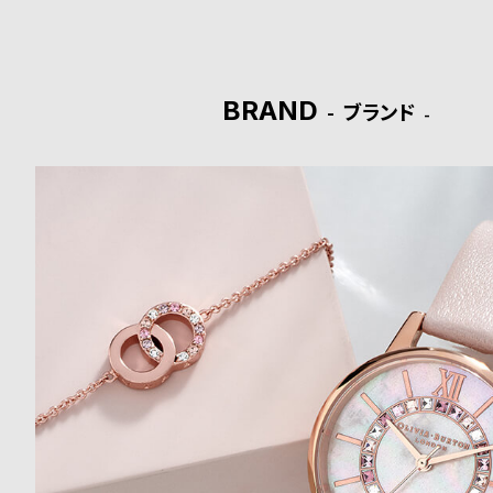
ド
時
刻
BRAND
ブランド
計
印
保
サ
証
ー
プ
ビ
ラ
ス
ス
よ
お
く
問
あ
い