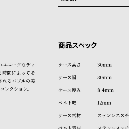
弊社物流センターからの発送
配送料：550円（全国一律）
系列店舗から取り寄せ後に発
税込16,500円以上で全国送料無
クレジットカード、Amazon P
上記のいずれかでの発送となり
※限定品・受注販売商品・予約
発送日の確定はご注文確認後と
ショッピングガイド
場合もございますので予めご了
詳しくは下記のページをご覧く
いユニークなディ
30mm
※ご予約商品・受注商品は、記
と時間によってそ
30mm
商品の発送に関しまして
されるバブルの美
コレクション。
8.4mm
12mm
ステンレスス
ステンレスス