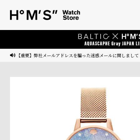
ベ
プ
ル
ル
ト
ウ
ォ
ッ
【重要】弊社メールアドレスを騙った迷惑メールに関しまして
チ
バ
ン
ド
そ
限
の
定
他
/