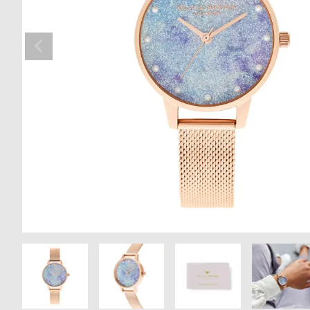
の
別
商
注
品
モ
デ
ル
受
雑
注
誌
販
掲
売
載
モ
商
デ
品
ル