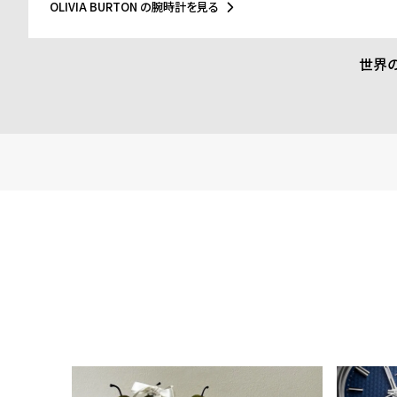
ッシュなファッションの先駆けとなるような腕時計のブランドが
OLIVIA BURTON の腕時計を見る
とに目をつけ、ブランドの設立を決めました。2人はファッション
かして、フェミニンさやヴィンテージ感、トレンドと価格設定に
求めているファッションウォッチをデザインします。シンプルかつ
世界
ザインと落ち着いた質感のストラップの絶妙なコンビネーション
ョントレンドからコンテンポラリーなエッセンスを加え、シンプ
に仕上げています。洋服のように腕時計も気分に合わせられるよ
をして、自分だけのオリジナルクローゼットを作れるようにと考