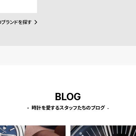
市場になかったこ
業界での経験を活
こだわった女性が
シックなケースデ
のブランドを探す
、そこにファッシ
ルで上品な腕時計
うにコレクション
えられています。
BLOG
時計を愛するスタッフたちのブログ