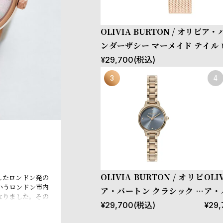
OLIVIA BURTON / オリビア
ンダーザシー マーメイド テイル
ルド ブークレ メッシュ
¥
29,700
(税込)
OLIVIA BURTON / オリビ
OLI
したロンドン発の
いうロンドン市内
ア・バートン クラシック ミ
ア・
なりました。その
ニ チョークブルー ローズゴ
ー 
¥
29,700
(税込)
¥
29,
とASOS(エイソ
、低価格でスタイリ
ールド ブレスレット
ー 