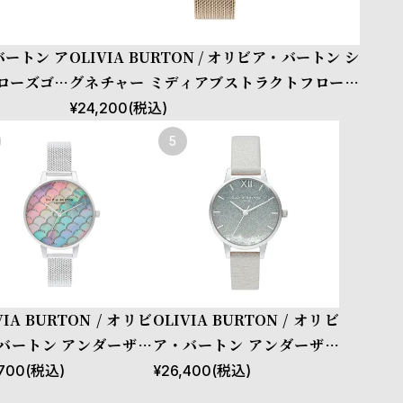
・バートン ア
OLIVIA BURTON / オリビア・バートン シ
 ローズゴー
グネチャー ミディアブストラクトフローラ
ル ローズゴールド メッシュ
¥
24,200
(税込)
VIA BURTON / オリビ
OLIVIA BURTON / オリビ
バートン アンダーザシ
ア・バートン アンダーザシ
マーメイド テイル シルバ
ー ウィッシング ウェイブ オ
700
(税込)
¥
26,400
(税込)
ブークレ メッシュ
ンブレイ グリッターダイヤ