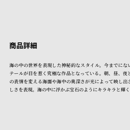
B
S
l
h
o
o
g
p
l
i
海の中の世界を表現した神秘的なスタイル。今までにな
テールが目を惹く究極な作品となっている。朝、昼、夜
s
の表情を変える海面や海中の奥深さが光によって映し出
t
しさを表現。海の中に浮かぶ宝石のようにキラキラと輝く
#
P
e