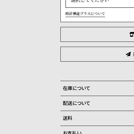
時計保証プラスについて
在庫について
配送について
全国の系列店と在庫を共有して
に勝手ながらキャンセルをさせ
送料
ご注文商品のお届け日数は在庫
お支払い