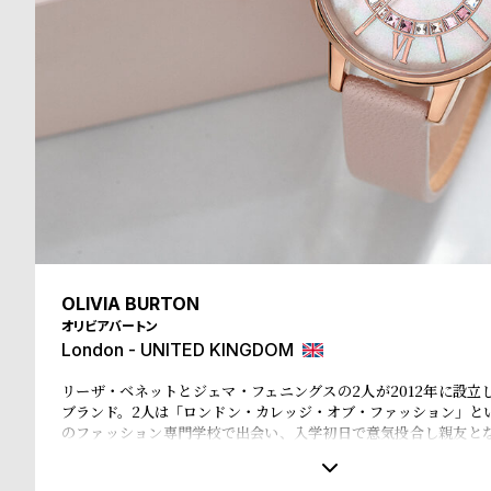
る
合
質
わ
問
せ
OLIVIA BURTON
オリビアバートン
London - UNITED KINGDOM
リーザ・ベネットとジェマ・フェニングスの2人が2012年に設立
ブランド。2人は「ロンドン・カレッジ・オブ・ファッション」と
のファッション専門学校で出会い、入学初日で意気投合し親友と
後、SELFRIDGE(セルフリッジズ)というイギリスの有名高級百貨店
ス)という世界的にも有名なWeb Shopでバイイング経験を積み