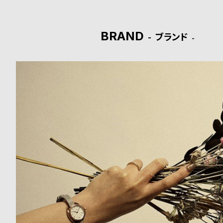
ド
BRAND
時
刻
ブランド
計
印
保
サ
証
ー
プ
ビ
ラ
ス
ス
よ
お
く
問
あ
い