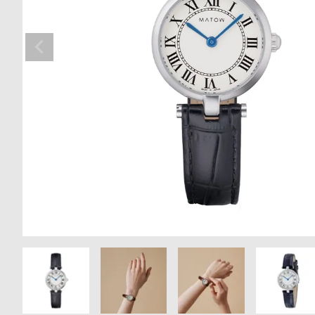
の
別
商
注
品
モ
デ
ル
受
雑
注
誌
販
掲
売
載
モ
商
デ
品
ル