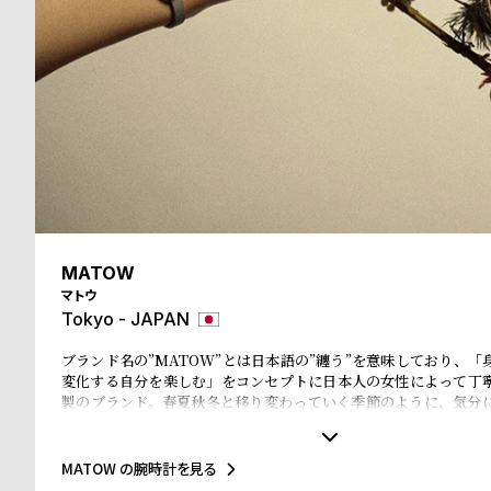
る
合
質
わ
問
せ
MATOW
マトウ
Tokyo - JAPAN
ブランド名の”MATOW”とは日本語の”纏う”を意味しており、「
変化する自分を楽しむ」をコンセプトに日本人の女性によって丁
製のブランド。春夏秋冬と移り変わっていく季節のように、気分
楽しめるコレクションとなっている。
MATOW の腕時計を見る