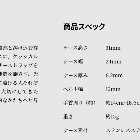
上記のいずれかでの発送となり
※限定品・受注販売商品・予約
発送日の確定はご注文確認後と
ショッピングガイド
場合もございますので予めご了
詳しくは下記のページをご覧く
自然と溶け込む存
31mm
※ご予約商品・受注商品は、記
スに、クラシカル
24mm
商品の発送に関しまして
ザーストラップを
装飾を施さず、光
6.2mm
に着ける人それぞ
12mm
間大切にしてきた
的なかたちへと昇
約14cm~18.5
約15g
ステンレスス