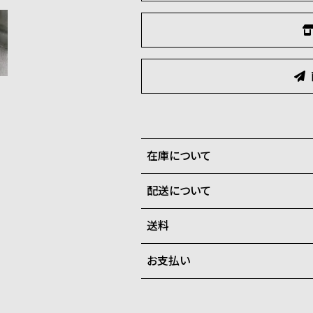
在庫について
配送について
全国の系列店と在庫を共有して
在庫切れの場合、キャンセルを
送料
ご注文商品のお届け日数は在庫
お支払い
弊社物流センターからの発送
配送料：550円（全国一律）
系列店舗から取り寄せ後に発
税込16,500円以上で全国送料無
クレジットカード、Amazon P