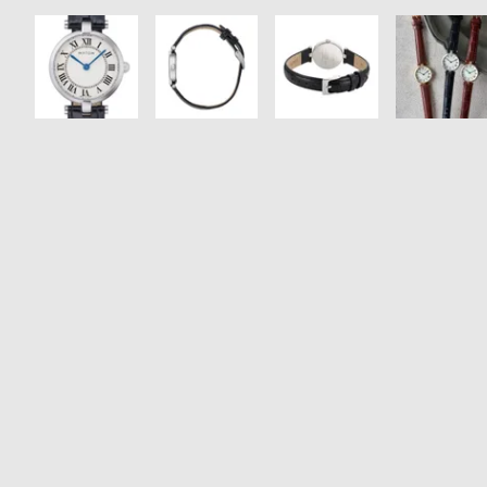
衣
セ
装
ー
貸
ル
出
情
報
N
A
e
b
w
o
s
u
t