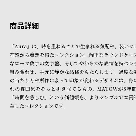
B
S
l
h
o
o
g
p
「Aura」は、時を重ねることで生まれる気配や、装いに
在感から着想を得たコレクション。端正なラウンドケー
l
なローマ数字の文字盤、そしてやわらかな表情を持つレ
i
組み合わせ、手元に静かな品格をもたらします。過度な
s
の当たり方や所作によって印象が変わるデザインは、身
れの雰囲気をそっと引き立てるもの。MATOWが5年
t
「時間を慈しむ」という価値観を、よりシンプルで本質
#
華したコレクションです。
P
e