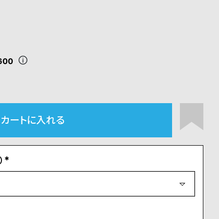
600
カートに入れる
）
(
必
須
)