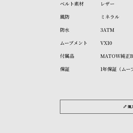
レザー
ミネラル
3ATM
VX10
MATOW純正
1年保証（ムー
購