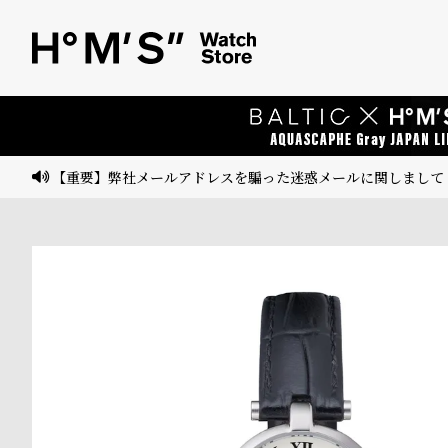
ベ
プ
ル
ル
ト
ウ
ォ
ッ
【重要】弊社メールアドレスを騙った迷惑メールに関しまして
チ
バ
ン
ド
そ
限
の
定
他
/