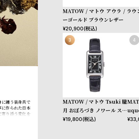
MATOW / マトウ アウラ / ラ
ーゴールド ブラウンレザー
¥
20,900
(税込)
MATOW / マトウ Tsuki 朧
MAT
身に纏う装身具で
寧に作られた日本
月 おぼろづき ノワール スク
uq
に寄り添う変化を
エア シルバー レザー ブラッ
ブラ
¥
19,800
(税込)
¥
33,
クダイヤル