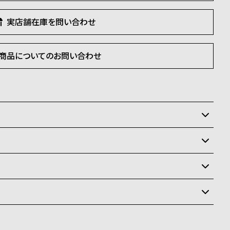
実店舗在庫を問い合わせ
商品についてのお問い合わせ
いるため、在庫切れの場合がございます。
させて頂きます。
状況により異なり、
送
料
ay、PayPay、コンビニ後払い、代金引換、銀行振込