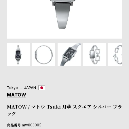
登
録
#Tags
リ
ッ
プ
バ
ル
チ
ッ
ク
ア
Tokyo
JAPAN
ッ
MATOW
プ
ル
MATOW / マトウ Tsuki 月華 スクエア シルバー ブラ
ウ
ック
ォ
ッ
商品番号
mw003005
チ