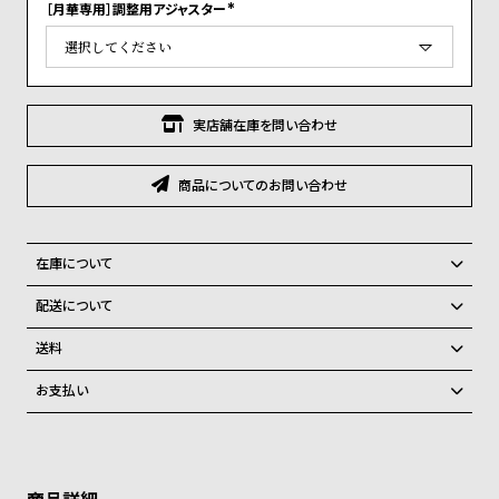
グ
［月華専用］調整用アジャスター
(
ラ
必
須
フ
)
全
世
実店舗在庫を問い合わせ
て
界
の
の
商品についてのお問い合わせ
商
腕
品
時
計
在庫について
ブ
全国の系列店と在庫を共有しているため、在庫に限りがございます。在
配送について
庫切れの場合、誠に勝手ながらキャンセルをさせて頂きます。
ラ
ご注文商品のお届け日数は在庫状況により異なり、
送料
ン
弊社物流センターからの発送
配送料：550円（全国一律）
ド
お支払い
税込16,500円以上で全国送料無料
系列店舗から取り寄せ後に発送
一
クレジットカード、Amazon Pay、PayPay、コンビニ後払い、代金引
覧
換、銀行振込
上記のいずれかでの発送となります。
※限定品・受注販売商品・予約商品はクレジットカード、銀行振込のみ
発送日の確定はご注文確認後となります。場合によってはお届け日時の
ラ
メ
ご利用頂けます。
ご希望に沿えない場合もございますので予めご了承くださいませ。