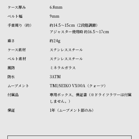
ル
ル
6.8mm
ト
ウ
9mm
ォ
約14.5～15cm（2段階調節）
ッ
アジャスター使用時 約16.5～17cm
チ
約24g
バ
ステンレススチール
ン
ステンレススチール
ド
ミネラルガラス
そ
限
3ATM
の
定
TMI/SEIKO VX00A（クォーツ）
他
/
専用ボックス、保証書（※ドライフラワーは付属
の
別
しません。）
商
注
1年（ムーブメント部のみ）
品
モ
デ
ル