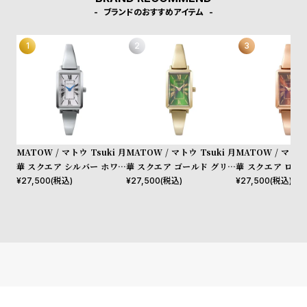
l
ブランドのおすすめアイテム
e
シ
返
ョ
品
ッ
に
ピ
つ
ン
い
MATOW / マトウ Tsuki 月
MATOW / マトウ Tsuki 月
MATOW / マトウ 
グ
て
華 スクエア シルバー ホワイ
華 スクエア ゴールド グリー
華 スクエア ロー
ガ
ト
ン
アンバー
¥
27,500
(税込)
¥
27,500
(税込)
¥
27,500
(税込)
イ
ド
時
刻
計
印
保
サ
証
ー