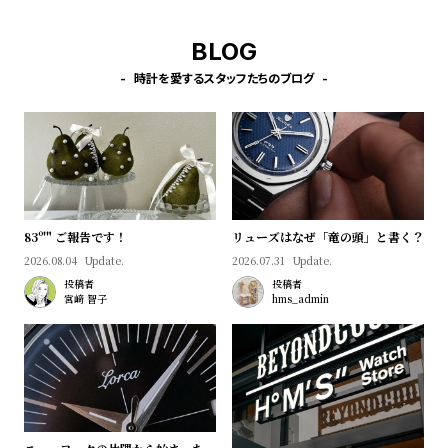
プ
ビ
ラ
ス
BLOG
ス
時計を愛するスタッフたちのブログ
よ
お
く
問
あ
い
る
合
質
わ
問
せ
83º'" ご報告です！
リューズはなぜ「竜の頭」と書く？
2026.08.04
Update.
2026.07.31
Update.
投稿者
投稿者
宮﨑 智子
hms_admin