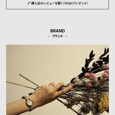
受
雑
購入品のレビューを書く（100ptプレゼント）
注
誌
販
掲
売
載
BRAND
モ
商
ブランド
デ
品
ル
衣
セ
装
ー
貸
ル
出
情
報
N
A
e
b