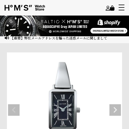
よ
う
こ
【重要】弊社メールアドレスを騙った迷惑メールに関しまして
そ
ゲ
ス
ト
様
ロ
グ
イ
ン
会
員