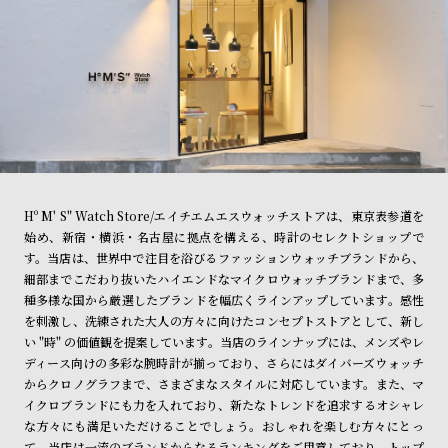
Hº M' S" Watch Store/エイチエムエスウォッチストアは、東京表参道を
始め、新宿・横浜・名古屋に拠点を構える、時計のセレクトショップで
す。当店は、世界中で注目を浴びるファッションウォッチブランドから、
細部までこだわり抜いたハイエンドなマイクロウォッチブランドまで、多
種多様な国から厳選したブランドを幅広くラインアップしています。感性
を刺激し、洗練された大人の方々に向けたコンセプトストアとして、新し
い "時" の価値観を提案しています。当店のラインナップには、メンズやレ
ディース向けの多彩な腕時計が揃っており、さらにはダイバーズウォッチ
からクロノグラフまで、さまざまなスタイルに対応しています。また、マ
イクロブランドにも力を入れており、新たなトレンドを追求するオシャレ
な方々にも満足いただけることでしょう。おしゃれを楽しむ方々にとっ
て、当店は一流のブランドからなるランキングをご用意しており、トップ