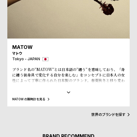
w
o
s
u
t
B
S
l
h
o
o
MATOW
g
p
マトウ
Tokyo - JAPAN
l
ブランド名の”MATOW”とは日本語の”纏う”を意味しており、「身
i
に纏う装身具で変化する自分を楽しむ」をコンセプトに日本人の女
s
性によって丁寧に作られた日本製のブランド。春夏秋冬と移り変わ
っていく季節のように、気分に寄り添う変化を楽しめるコレクショ
t
ンとなっている。
#
MATOW の腕時計を見る
P
e
世界のブランドを探す
o
p
BRAND RECOMMEND