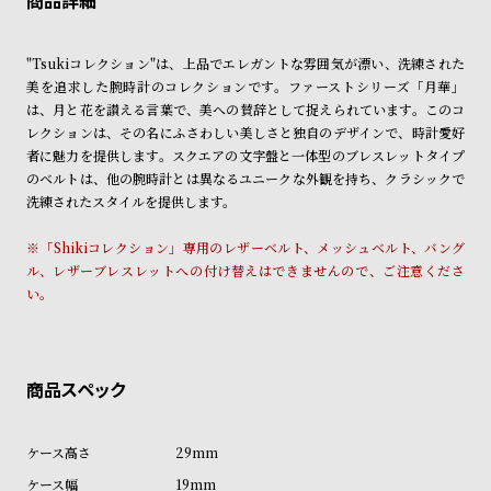
ン
ン
ショッピングガイド
キ
ズ
詳しくは下記のページをご覧くださいませ。
"Tsukiコレクション"は、上品でエレガントな雰囲気が漂い、洗練された
※ご予約商品・受注商品は、記載のお届け予定での発送となります。
ン
腕
美を追求した腕時計のコレクションです。ファーストシリーズ「月華」
グ
時
は、月と花を讃える言葉で、美への賛辞として捉えられています。このコ
商品の発送に関しまして
レクションは、その名にふさわしい美しさと独自のデザインで、時計愛好
計
者に魅力を提供します。スクエアの文字盤と一体型のブレスレットタイプ
レ
キ
のベルトは、他の腕時計とは異なるユニークな外観を持ち、クラシックで
デ
ッ
洗練されたスタイルを提供します。
ィ
ズ
※「Shikiコレクション」専用のレザーベルト、メッシュベルト、バング
ー
腕
ル、レザーブレスレットへの付け替えはできませんので、ご注意くださ
ス
時
い。
腕
計
時
計
替
ア
え
ッ
29mm
ベ
プ
19mm