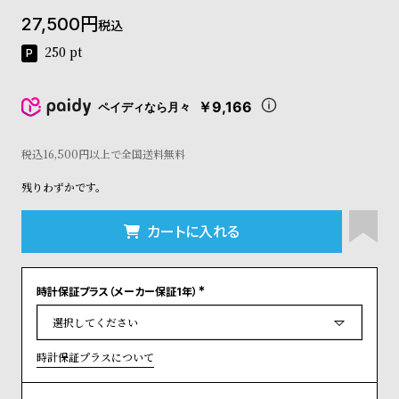
コ
27,500
税込
ー
ニ
250
pt
ッ
シ
ュ
￥9,166
ペイディなら月々
ヴ
ィ
ヴ
税込16,500円以上で全国送料無料
ィ
残りわずかです。
ア
ン
ウ
カートに入れる
エ
ス
ト
時計保証プラス（メーカー保証1年）
ウ
(
ッ
必
須
ド
)
ク
時計保証プラスについて
ロ
ノ