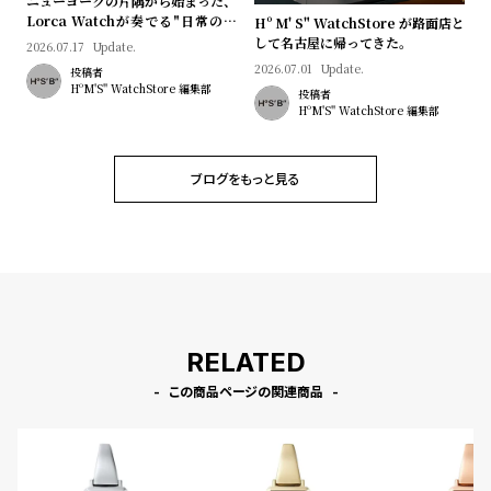
ニューヨークの片隅から始まった、
Lorca Watchが奏でる"日常のロ
Hº M' S" WatchStore が路面店と
マン"｜Brand Picks #08
して名古屋に帰ってきた。
2026.07.17
Update.
2026.07.01
Update.
投稿者
HºM'S" WatchStore 編集部
投稿者
HºM'S" WatchStore 編集部
ブログをもっと見る
RELATED
この商品ページの関連商品