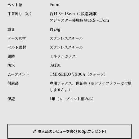
ル
ル
9mm
ト
ウ
約14.5～15cm（2段階調節）
アジャスター使用時 約16.5～17cm
ォ
ッ
約24g
チ
ステンレススチール
バ
ステンレススチール
ン
ミネラルガラス
ド
3ATM
そ
限
TMI/SEIKO VX00A（クォーツ）
の
定
専用ボックス、保証書（※ドライフラワーは付属
しません。）
他
/
の
別
1年（ムーブメント部のみ）
商
注
品
モ
デ
購入品のレビューを書く（100ptプレゼント）
ル