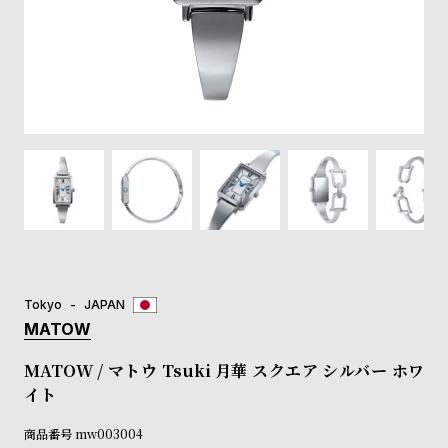
登
録
#Tags
リ
ッ
プ
バ
ル
チ
ッ
ク
ア
Tokyo
JAPAN
ッ
MATOW
プ
ル
MATOW / マトウ Tsuki 月華 スクエア シルバー ホワ
ウ
イト
ォ
ッ
商品番号
mw003004
チ