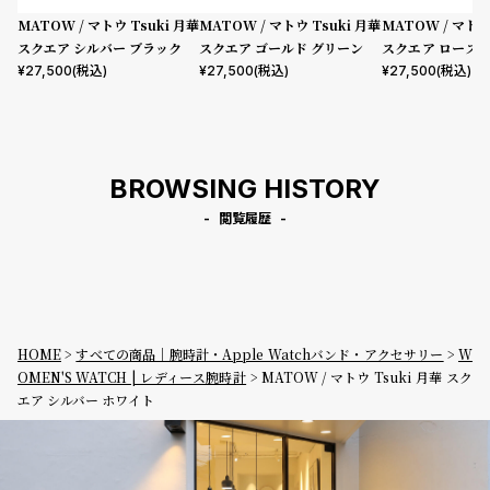
MATOW / マトウ Tsuki 月華
MATOW / マトウ Tsuki 月華
MATOW / マトウ
スクエア シルバー ブラック
スクエア ゴールド グリーン
スクエア ローズ
バー
¥
27,500
(税込)
¥
27,500
(税込)
¥
27,500
(税込)
BROWSING HISTORY
閲覧履歴
HOME
すべての商品｜腕時計・Apple Watchバンド・アクセサリー
W
OMEN'S WATCH | レディース腕時計
MATOW / マトウ Tsuki 月華 スク
エア シルバー ホワイト