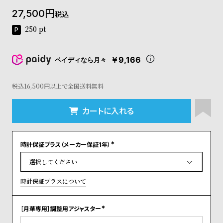
コ
27,500
税込
ー
ニ
250
pt
ッ
シ
ュ
￥9,166
ペイディなら月々
ヴ
ィ
ヴ
税込16,500円以上で全国送料無料
ィ
ア
カートに入れる
ン
ウ
エ
時計保証プラス（メーカー保証1年）
ス
(
ト
必
須
ウ
)
ッ
時計保証プラスについて
ド
ク
ロ
［月華専用］調整用アジャスター
(
ノ
必