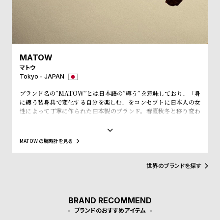
w
o
s
u
t
B
S
MATOW
l
h
マトウ
o
o
Tokyo - JAPAN
g
p
ブランド名の”MATOW”とは日本語の”纏う”を意味しており、「身
l
に纏う装身具で変化する自分を楽しむ」をコンセプトに日本人の女
性によって丁寧に作られた日本製のブランド。春夏秋冬と移り変わ
i
っていく季節のように、気分に寄り添う変化を楽しめるコレクショ
s
ンとなっている。
t
MATOW の腕時計を見る
#
世界のブランドを探す
P
e
o
BRAND RECOMMEND
p
ブランドのおすすめアイテム