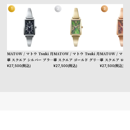
l
e
シ
返
ョ
品
ッ
に
ピ
つ
MATOW / マトウ Tsuki 月
MATOW / マトウ Tsuki 月
MATOW / マトウ 
ン
い
華 スクエア シルバー ブラッ
華 スクエア ゴールド グリー
華 スクエア ロー
グ
て
ク
ン
アンバー
¥
27,500
(税込)
¥
27,500
(税込)
¥
27,500
(税込)
ガ
イ
ド
時
刻
計
印
保
サ
証
ー