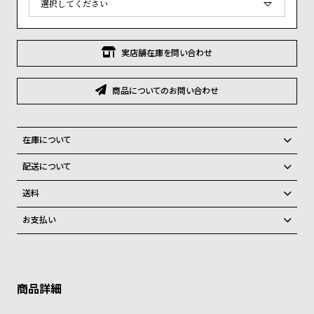
グ
須
)
ラ
フ
実店舗在庫を問い合わせ
全
世
て
界
商品についてのお問い合わせ
の
の
商
腕
在庫について
品
時
全国の系列店と在庫を共有しているため、在庫に限りがございます。在
計
配送について
庫切れの場合、誠に勝手ながらキャンセルをさせて頂きます。
ブ
ご注文商品のお届け日数は在庫状況により異なり、
送料
ラ
弊社物流センターからの発送
配送料：550円（全国一律）
お支払い
ン
税込16,500円以上で全国送料無料
系列店舗から取り寄せ後に発送
クレジットカード、Amazon Pay、PayPay、コンビニ後払い、代金引
ド
換、銀行振込
上記のいずれかでの発送となります。
一
※限定品・受注販売商品・予約商品はクレジットカード、銀行振込のみ
発送日の確定はご注文確認後となります。場合によってはお届け日時の
覧
ご利用頂けます。
ご希望に沿えない場合もございますので予めご了承くださいませ。
ラ
メ
ショッピングガイド