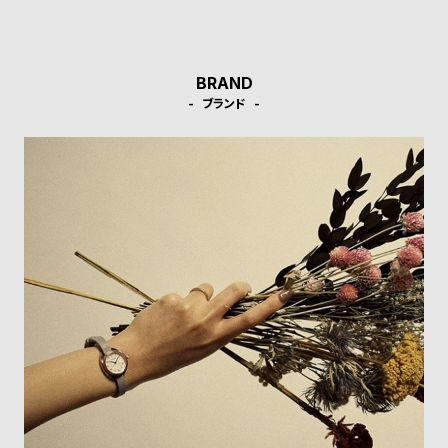
受
雑
注
誌
販
掲
BRAND
売
載
ブランド
モ
商
デ
品
ル
衣
セ
装
ー
貸
ル
出
情
報
N
A
e
b