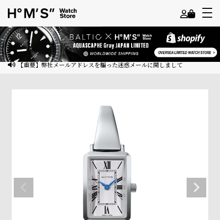
よ
う
こ
【重要】弊社メールアドレスを騙った迷惑メールに関しまして
そ
ゲ
ス
ト
様
ロ
グ
イ
ン
会
員