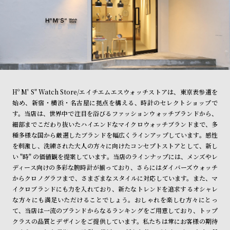
Hº M' S" Watch Store/エイチエムエスウォッチストアは、東京表参道を
始め、新宿・横浜・名古屋に拠点を構える、時計のセレクトショップで
す。当店は、世界中で注目を浴びるファッションウォッチブランドから、
細部までこだわり抜いたハイエンドなマイクロウォッチブランドまで、多
種多様な国から厳選したブランドを幅広くラインアップしています。感性
を刺激し、洗練された大人の方々に向けたコンセプトストアとして、新し
い "時" の価値観を提案しています。当店のラインナップには、メンズやレ
ディース向けの多彩な腕時計が揃っており、さらにはダイバーズウォッチ
からクロノグラフまで、さまざまなスタイルに対応しています。また、マ
イクロブランドにも力を入れており、新たなトレンドを追求するオシャレ
な方々にも満足いただけることでしょう。おしゃれを楽しむ方々にとっ
て、当店は一流のブランドからなるランキングをご用意しており、トップ
クラスの品質とデザインをご提供しています。私たちは常にお客様の期待