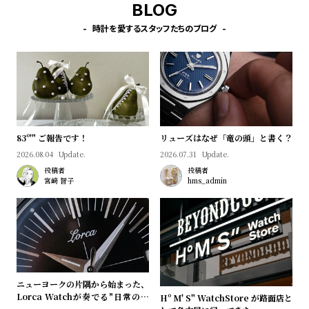
プ
ビ
BLOG
ラ
ス
時計を愛するスタッフたちのブログ
ス
よ
お
く
問
あ
い
る
合
質
わ
83º'" ご報告です！
リューズはなぜ「竜の頭」と書く？
2026.08.04
Update.
2026.07.31
Update.
問
せ
投稿者
投稿者
宮﨑 智子
hms_admin
ニューヨークの片隅から始まった、
Lorca Watchが奏でる"日常のロ
Hº M' S" WatchStore が路面店と
マン"｜Brand Picks #08