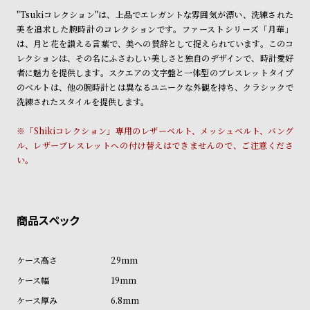
詳しくは下記のページをご覧くださいませ。
ン
ン
"Tsukiコレクション"は、上品でエレガントな雰囲気が漂い、洗練された
※ご予約商品・受注商品は、記載のお届け予定での発送となります。
キ
ズ
美を追求した腕時計のコレクションです。ファーストシリーズ「月華」
は、月と花を讃える言葉で、美への賛辞として捉えられています。このコ
商品の発送に関しまして
ン
腕
レクションは、その名にふさわしい美しさと独自のデザインで、時計愛好
グ
時
者に魅力を提供します。スクエアの文字盤と一体型のブレスレットタイプ
計
のベルトは、他の腕時計とは異なるユニークな外観を持ち、クラシックで
洗練されたスタイルを提供します。
レ
キ
デ
ッ
※「Shikiコレクション」専用のレザーベルト、メッシュベルト、バング
ィ
ズ
ル、レザーブレスレットへの付け替えはできませんので、ご注意くださ
い。
ー
腕
ス
時
腕
計
時
計
替
ア
29mm
え
ッ
19mm
ベ
プ
6.8mm