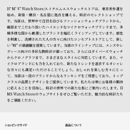
Hº M' S" Watch Store/エイチエムエスウォッチストアは、東京表参道を
始め、新宿・横浜・名古屋に拠点を構える、時計のセレクトショップで
す。当店は、世界中で注目を浴びるファッションウォッチブランドから、
細部までこだわり抜いたハイエンドなマイクロウォッチブランドまで、多
種多様な国から厳選したブランドを幅広くラインアップしています。感性
を刺激し、洗練された大人の方々に向けたコンセプトストアとして、新し
い "時" の価値観を提案しています。当店のラインナップには、メンズやレ
ディース向けの多彩な腕時計が揃っており、さらにはダイバーズウォッチ
からクロノグラフまで、さまざまなスタイルに対応しています。また、マ
イクロブランドにも力を入れており、新たなトレンドを追求するオシャレ
な方々にも満足いただけることでしょう。おしゃれを楽しむ方々にとっ
て、当店は一流のブランドからなるランキングをご用意しており、トップ
クラスの品質とデザインをご提供しています。私たちは常にお客様の期待
に応えることを目指し、時計の世界での新たな旅にご案内いたします。H
MS Watch Storeのウェブサイトをぜひご覧いただき、魅力的な時計たち
をご堪能ください。
ショッピングガイド
返品について