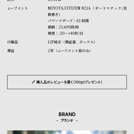
ル
ル
MIYOTA/CITIZEN 821A（オートマチック/自
ト
ウ
動巻き）
ォ
パワーリザーブ：42 時間
振動：21,600回/時
ッ
精度：-20～+40秒/日
チ
LIP純正（保証書、ボックス）
バ
2年（ムーブメント部のみ）
ン
ド
そ
限
の
定
購入品のレビューを書く（100ptプレゼント）
他
/
の
別
商
注
品
モ
BRAND
デ
ブランド
ル