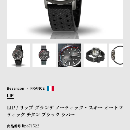
登
録
#Tags
リ
ッ
プ
バ
ル
チ
ッ
ク
ア
Besancon
FRANCE
ッ
LIP
プ
ル
LIP / リップ グランデ ノーティック・スキー オートマ
ウ
ティック チタン ブラック ラバー
ォ
ッ
商品番号
lip671522
チ