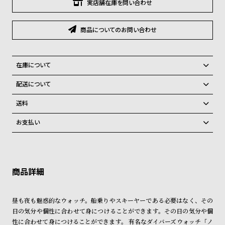
グ
実店舗在庫を問い合わせ
ラ
フ
商品についてのお問い合わせ
全
世
て
界
在庫について
の
の
全国の系列店と在庫を共有しているため、在庫切れの場合、誠に勝手な
配送について
商
腕
がらキャンセルをさせて頂きます。
ご注文商品のお届け日数は在庫状況により異なり、
品
時
送料
計
弊社物流センターからの発送
配送料：550円（全国一律）
お支払い
税込16,500円以上で全国送料無料
系列店舗から取り寄せ後に発送
ブ
クレジットカード、Amazon Pay、PayPay、コンビニ後払い、代金引
ラ
換、銀行振込
上記のいずれかでの発送となります。
※限定品・受注販売商品・予約商品はクレジットカード、銀行振込のみ
ン
発送日の確定はご注文確認後となります。場合によってはお届け日時の
ご利用頂けます。
ご希望に沿えない場合もございますので予めご了承くださいませ。
ド
一
ショッピングガイド
詳しくは下記のページをご覧くださいませ。
昼も夜も魅惑的なウォッチ。船乗りやスキーヤーである必要はなく、その
覧
※ご予約商品・受注商品は、記載のお届け予定での発送となります。
日の気分や個性に合わせて身につけることができます。その日の気分や個
ラ
メ
性に合わせて身につけることができます。 有名なダイバーズウォッチ「ノ
商品の発送に関しまして