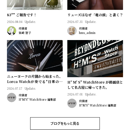
プ
ビ
ラ
ス
83º'" ご報告です！
リューズはなぜ「竜の頭」と書く？
ス
2026.08.04
Update.
2026.07.31
Update.
よ
お
投稿者
投稿者
く
問
宮﨑 智子
hms_admin
あ
い
る
合
質
わ
問
せ
ニューヨークの片隅から始まった、
Lorca Watchが奏でる"日常のロ
Hº M' S" WatchStore が路面店と
マン"｜Brand Picks #08
して名古屋に帰ってきた。
2026.07.17
Update.
2026.07.01
Update.
投稿者
HºM'S" WatchStore 編集部
投稿者
HºM'S" WatchStore 編集部
ブログをもっと見る