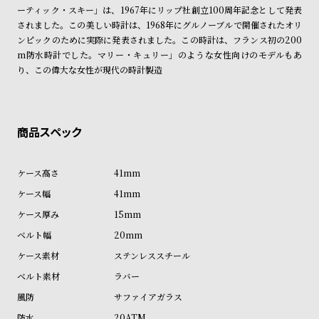
ン
ン
ーティック・スキー」は、1967年にリップ社創立100周年記念として発表
されました。この美しい時計は、1968年にグルノーブルで開催されたオリ
キ
ズ
ンピックのために実際に発表されました。この時計は、フランス初の200
ン
腕
m防水時計でした。マリー・キュリー」のような女性向けのモデルもあ
グ
時
り、この偉大な女性が現代の時計製造
計
レ
キ
デ
ッ
ィ
ズ
ー
腕
41mm
ス
時
41mm
腕
計
15mm
時
20mm
計
ステンレススチール
替
ア
ラバー
え
ッ
サファイアガラス
ベ
プ
20ATM