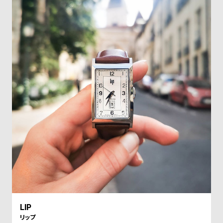
受
雑
注
誌
販
掲
売
載
モ
商
デ
品
ル
衣
セ
装
ー
貸
ル
出
情
報
N
A
LIP
e
b
リップ