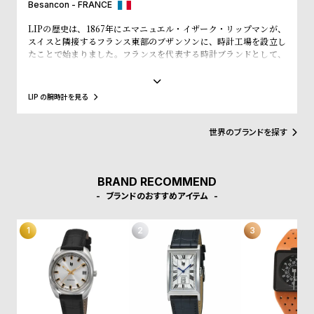
w
o
Besancon - FRANCE
s
u
LIPの歴史は、1867年にエマニュエル・イザーク・リップマンが、
スイスと隣接するフランス東部のブザンソンに、時計工場を設立し
t
たことで始まりました。フランスを代表する時計ブランドとして、
B
S
「大統領の時計」とも呼ばれ、自国のシャルル・ド・ゴール元大統
領、マクロン大統領に愛用され、英国のチャーチル元首相、米国の
l
h
アイゼンハウワー元大統領、クリントン元大統領にも贈呈されるな
LIP の腕時計を見る
o
o
ど、現在に至るまで多くの著名人にも愛されています。
g
p
世界のブランドを探す
l
i
s
BRAND RECOMMEND
ブランドのおすすめアイテム
t
#
P
e
o
p