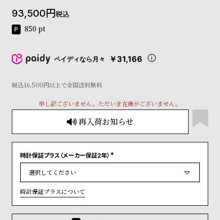
コ
93,500
税込
ー
ニ
850
pt
ッ
シ
ュ
￥31,166
ペイディなら月々
ヴ
ィ
ヴ
税込16,500円以上で全国送料無料
ィ
申し訳ございません。ただいま在庫がございません。
ア
ン
再入荷お知らせ
ウ
エ
ス
ト
時計保証プラス（メーカー保証2年）
(
ウ
必
ッ
須
)
ド
時計保証プラスについて
ク
ロ
ノ