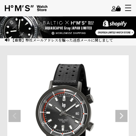
よ
う
こ
【重要】弊社メールアドレスを騙った迷惑メールに関しまして
そ
ゲ
ス
ト
様
ロ
グ
イ
ン
会
員