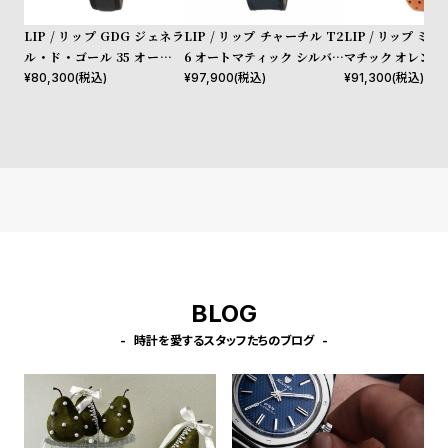
l
e
LIP / リップ GDG ジェネラ
LIP / リップ チャーチル T2
LIP / リップ ミ
ル・ド・ゴール 35 オートマ
6 オートマティック シルバー
マチック オレンジ
チック シルバー ブラックレ
ブラックレザー クロコダイル
¥
80,300
(税込)
¥
97,900
(税込)
¥
91,300
(税込)
シ
返
ザー
ョ
品
ッ
に
ピ
つ
ン
い
グ
て
ガ
イ
BLOG
ド
時
刻
時計を愛するスタッフたちのブログ
計
印
保
サ
証
ー