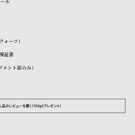
チール
ス
3（クォーツ）
、保証書
ブメント部のみ）
入品のレビューを書く（100ptプレゼント）