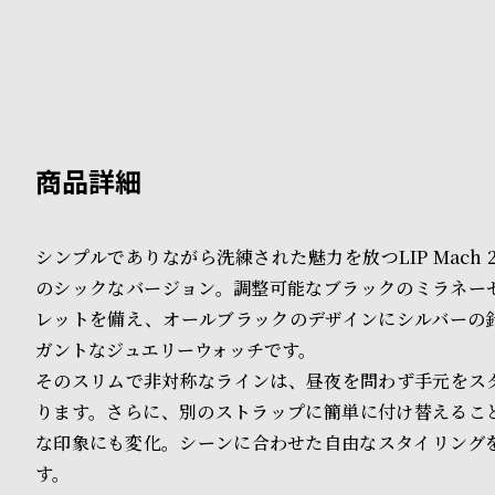
B
S
l
h
o
o
g
p
l
i
シンプルでありながら洗練された魅力を放つLIP Mach 2000
のシックなバージョン。調整可能なブラックのミラネー
s
レットを備え、オールブラックのデザインにシルバーの
t
ガントなジュエリーウォッチです。
#
そのスリムで非対称なラインは、昼夜を問わず手元をス
ります。さらに、別のストラップに簡単に付け替えるこ
P
な印象にも変化。シーンに合わせた自由なスタイリング
e
す。