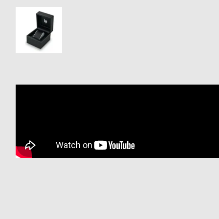
衣
セ
装
ー
貸
ル
出
情
報
N
A
e
b
w
o
s
u
t