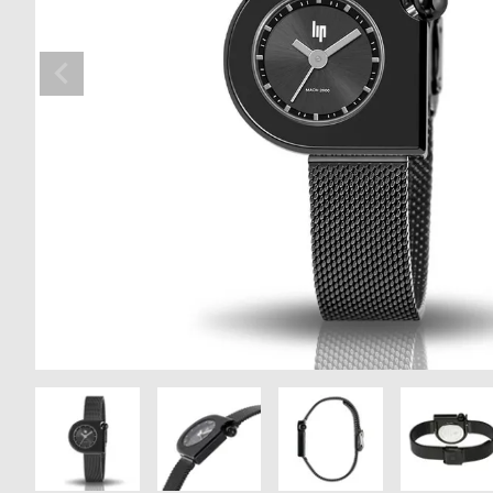
の
別
商
注
品
モ
デ
ル
受
雑
注
誌
販
掲
売
載
モ
商
デ
品
ル