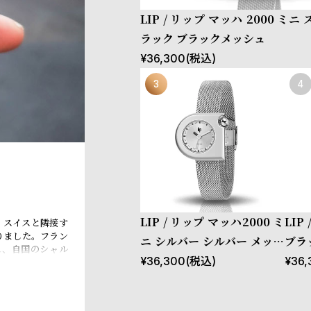
LIP / リップ マッハ 2000 ミニ
ラック ブラックメッシュ
¥
36,300
(税込)
LIP / リップ マッハ2000 ミ
LI
、スイスと隣接す
りました。フラン
ニ シルバー シルバー メッシ
ブラ
れ、自国のシャル
ュ
¥
36,300
(税込)
¥
36,
ャーチル元首相、
されるなど、現在