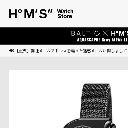
ベ
プ
ル
ル
ト
ウ
ォ
ッ
【重要】弊社メールアドレスを騙った迷惑メールに関しまして
チ
バ
ン
ド
そ
限
の
定
他
/