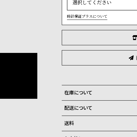
時計保証プラスについて
在庫について
配送について
全国の系列店と在庫を共有して
在庫切れの場合、キャンセルを
送料
ご注文商品のお届け日数は在庫