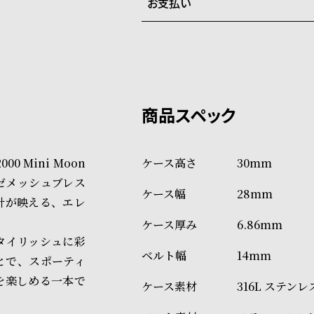
お支払い
弊社物流センターからの発送
配送料：550円（全国一律）
系列店舗から取り寄せ後に発
税込16,500円以上で全国送料無
クレジットカード、Amazon P
上記のいずれかでの発送となり
※限定品・受注販売商品・予約
発送日の確定はご注文確認後と
ショッピングガイド
場合もございますので予めご了
詳しくは下記のページをご覧く
 Mini Moon
30mm
※ご予約商品・受注商品は、記
ゼメッシュブレス
28mm
商品の発送に関しまして
針が映える、エレ
6.86mm
タイリッシュに彩
14mm
とで、スポーティ
を楽しめる一本で
316L ステン