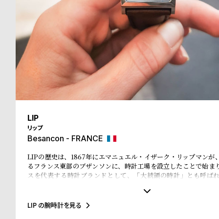
る
合
質
わ
問
せ
LIP
リップ
Besancon - FRANCE
LIPの歴史は、1867年にエマニュエル・イザーク・リップマンが
るフランス東部のブザンソンに、時計工場を設立したことで始ま
スを代表する時計ブランドとして、「大統領の時計」とも呼ば
ル・ド・ゴール元大統領、マクロン大統領に愛用され、英国のチ
米国のアイゼンハウワー元大統領、クリントン元大統領にも贈呈
に至るまで多くの著名人にも愛されています。
LIP の腕時計を見る