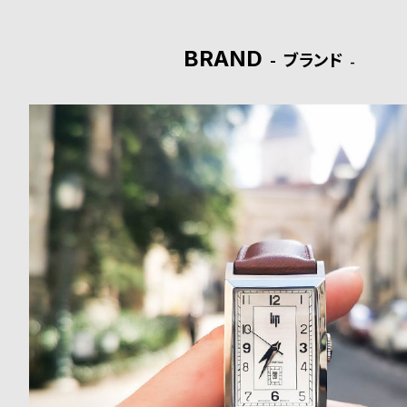
ド
BRAND
ブランド
時
刻
計
印
保
サ
証
ー
プ
ビ
ラ
ス
ス
よ
お
く
問
あ
い