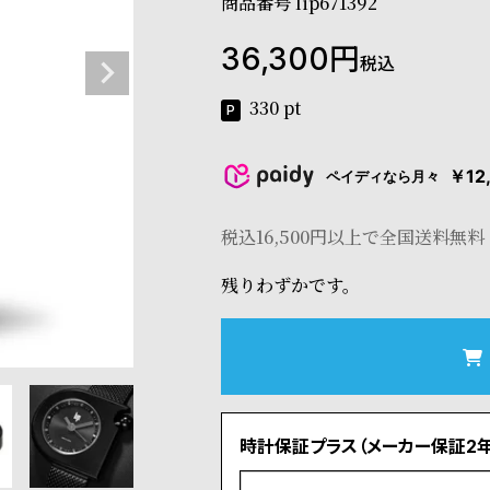
商品番号
lip671392
36,300
税込
330
pt
￥12
ペイディなら月々
税込16,500円以上で全国送料無料
残りわずかです。
時計保証プラス（メーカー保証2年