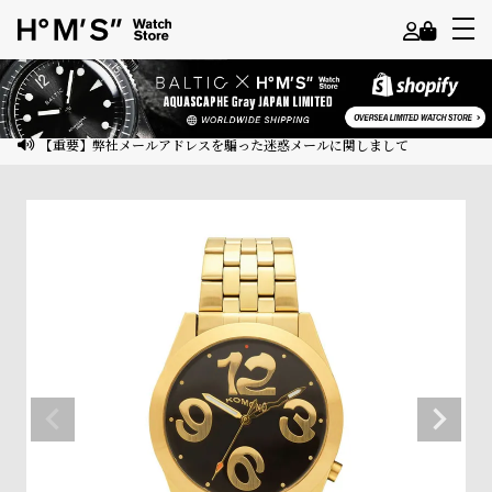
よ
う
こ
【重要】弊社メールアドレスを騙った迷惑メールに関しまして
そ
ゲ
ス
ト
様
ロ
グ
イ
ン
会
員