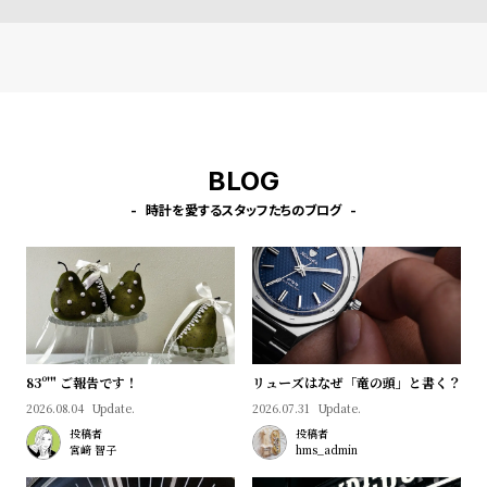
l
e
シ
返
ョ
品
ッ
に
BLOG
ピ
つ
時計を愛するスタッフたちのブログ
ン
い
グ
て
ガ
イ
ド
時
刻
83º'" ご報告です！
リューズはなぜ「竜の頭」と書く？
計
印
2026.08.04
Update.
2026.07.31
Update.
保
サ
投稿者
投稿者
宮﨑 智子
hms_admin
証
ー