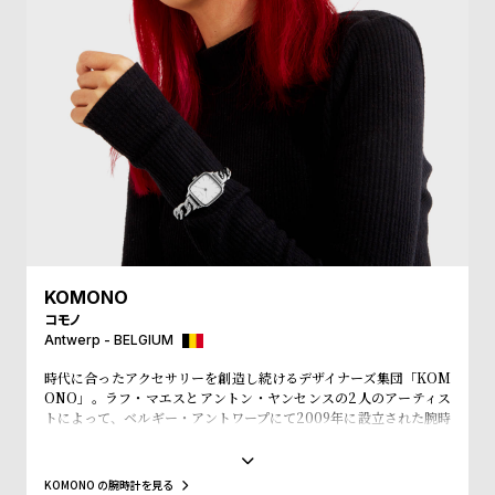
受
雑
注
誌
販
掲
売
載
モ
商
デ
品
ル
衣
セ
装
ー
貸
ル
KOMONO
出
コモノ
Antwerp - BELGIUM
情
時代に合ったアクセサリーを創造し続けるデザイナーズ集団「KOM
報
ONO」。ラフ・マエスとアントン・ヤンセンスの2人のアーティス
トによって、ベルギー・アントワープにて2009年に設立された腕時
計とアイウェアをメインにユニセックスなアイテムを展開するアク
N
A
セサリーブランド。「KOMONO」というブランド名は、日本語の
e
b
『小物』からインスパイアされ、その言葉の持つ意味の奥深さや多
KOMONO の腕時計を見る