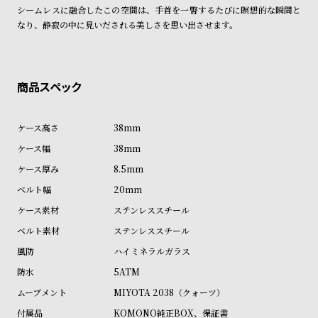
ン
ン
シームレスに融合したこの空間は、手首を一瞥するたびに瞑想的な瞬間と
なり、静寂の中に見いだされる美しさを思い出させます。
キ
ズ
ン
腕
グ
時
計
レ
キ
デ
ッ
38mm
ィ
ズ
38mm
ー
腕
8.5mm
ス
時
20mm
腕
計
ステンレススチール
時
ステンレススチール
計
ハイミネラルガラス
替
ア
5ATM
え
ッ
MIYOTA 2038（クォーツ）
ベ
プ
KOMONO純正BOX、保証書