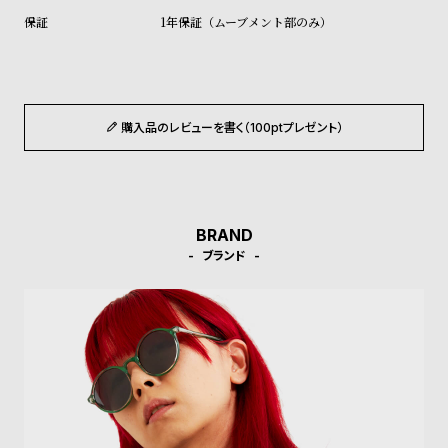
ル
ル
1年保証（ムーブメント部のみ）
ト
ウ
ォ
ッ
チ
購入品のレビューを書く（100ptプレゼント）
バ
ン
ド
そ
限
BRAND
ブランド
の
定
他
/
の
別
商
注
品
モ
デ
ル