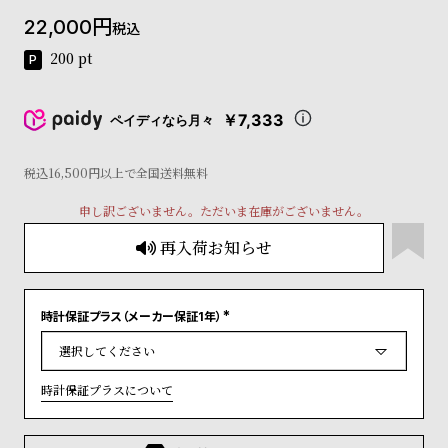
コ
22,000
税込
ー
ニ
200
pt
ッ
シ
ュ
￥7,333
ペイディなら月々
ヴ
ィ
ヴ
税込16,500円以上で全国送料無料
ィ
申し訳ございません。ただいま在庫がございません。
ア
ン
再入荷お知らせ
ウ
エ
ス
ト
時計保証プラス（メーカー保証1年）
(
ウ
必
ッ
須
)
ド
時計保証プラスについて
ク
ロ
ノ