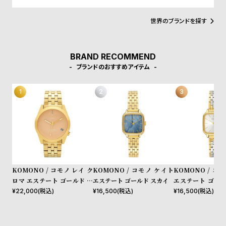
様性のとおり、老若男女全ての人々に愛されるようにという意味が
w
o
こめられています。デザインコンセプトは「レトロフューチャ
s
u
ー」。そぎ落とされた「ミニマルなデザイン」のなかに、時代性を
世界のブランドを探す
落とし込んだ「ユニークな素材使い」が特徴。数々のファッション
t
デザイナーを輩出したアントワープらしい洗練さを持ちます。
B
S
BRAND RECOMMEND
l
h
ブランドのおすすめアイテム
o
o
g
p
l
i
s
t
#
KOMONO / コモノ レイ ク
KOMONO / コモノ ケイト
KOMONO / コ
P
ロマ エステート ゴールド マ
エステート ゴールド スカイ
エステート ゴール
e
シュマロ
ー
¥
22,000
(税込)
¥
16,500
(税込)
¥
16,500
(税込)
o
p