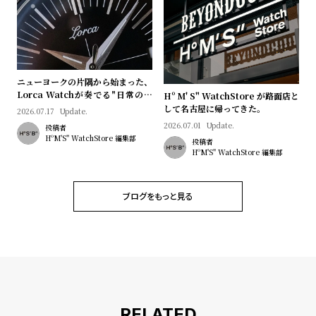
プ
ビ
ラ
ス
ス
よ
お
く
問
ニューヨークの片隅から始まった、
Lorca Watchが奏でる"日常のロ
Hº M' S" WatchStore が路面店と
あ
い
マン"｜Brand Picks #08
して名古屋に帰ってきた。
2026.07.17
Update.
る
合
2026.07.01
Update.
投稿者
HºM'S" WatchStore 編集部
質
わ
投稿者
HºM'S" WatchStore 編集部
問
せ
ブログをもっと見る
RELATED