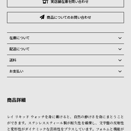
グ
実店舗在庫を問い合わせ
ラ
フ
商品についてのお問い合わせ
全
世
て
界
在庫について
の
の
全国の系列店と在庫を共有しているため、在庫切れの場合がございま
配送について
商
腕
す。
ご注文商品のお届け日数は在庫状況により異なり、
在庫切れの場合、キャンセルをさせて頂きます。
品
時
送料
計
弊社物流センターからの発送
配送料：550円（全国一律）
お支払い
税込16,500円以上で全国送料無料
系列店舗から取り寄せ後に発送
ブ
クレジットカード、Amazon Pay、PayPay、コンビニ後払い、代金引
ラ
換、銀行振込
上記のいずれかでの発送となります。
※限定品・受注販売商品・予約商品はクレジットカード、銀行振込のみ
ン
発送日の確定はご注文確認後となります。場合によってはお届け日時の
ご利用頂けます。
ご希望に沿えない場合もございますので予めご了承くださいませ。
ド
一
ショッピングガイド
詳しくは下記のページをご覧くださいませ。
レイ リキッド ウォッチを身に着けると、自然の静けさを身にまとうこと
覧
※ご予約商品・受注商品は、記載のお届け予定での発送となります。
ができます。ステンレススティール製が耐久性を確保し、文字盤の反射性
ラ
メ
と変形性がダイナミックな芸術性をプラスしています。フォルムと機能が
商品の発送に関しまして