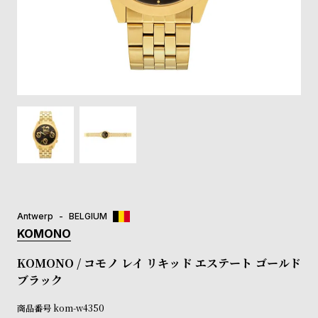
登
録
#Tags
リ
ッ
プ
バ
ル
チ
ッ
ク
ア
Antwerp
BELGIUM
ッ
KOMONO
プ
ル
KOMONO / コモノ レイ リキッド エステート ゴールド
ウ
ブラック
ォ
ッ
商品番号
kom-w4350
チ