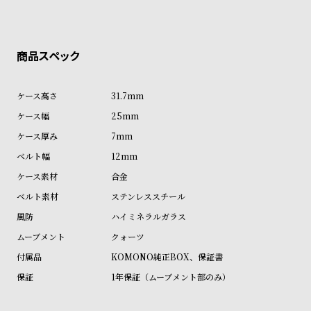
ン
ン
キ
ズ
ン
腕
グ
時
計
31.7mm
レ
キ
25mm
デ
ッ
7mm
ィ
ズ
12mm
ー
腕
合金
ス
時
ステンレススチール
腕
計
ハイミネラルガラス
時
クォーツ
計
KOMONO純正BOX、保証書
替
ア
1年保証（ムーブメント部のみ）
え
ッ
ベ
プ