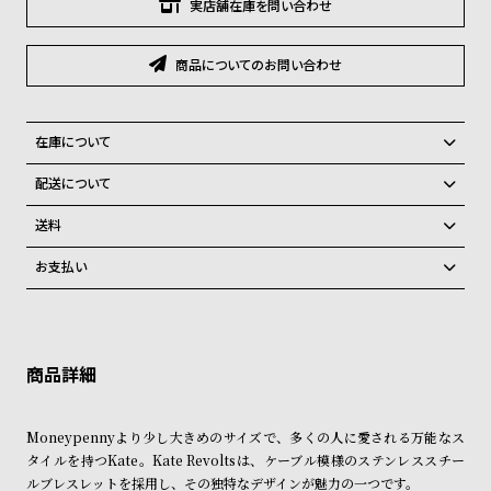
グ
実店舗在庫を問い合わせ
ラ
フ
商品についてのお問い合わせ
全
世
て
界
在庫について
の
の
全国の系列店と在庫を共有しているため、在庫切れの場合がございま
配送について
商
腕
す。
ご注文商品のお届け日数は在庫状況により異なり、
在庫切れの場合、キャンセルをさせて頂きます。
品
時
送料
計
弊社物流センターからの発送
配送料：550円（全国一律）
お支払い
税込16,500円以上で全国送料無料
系列店舗から取り寄せ後に発送
ブ
クレジットカード、Amazon Pay、PayPay、コンビニ後払い、代金引
ラ
換、銀行振込
上記のいずれかでの発送となります。
※限定品・受注販売商品・予約商品はクレジットカード、銀行振込のみ
ン
発送日の確定はご注文確認後となります。場合によってはお届け日時の
ご利用頂けます。
ご希望に沿えない場合もございますので予めご了承くださいませ。
ド
一
ショッピングガイド
詳しくは下記のページをご覧くださいませ。
Moneypennyより少し大きめのサイズで、多くの人に愛される万能なス
覧
※ご予約商品・受注商品は、記載のお届け予定での発送となります。
タイルを持つKate。Kate Revoltsは、ケーブル模様のステンレススチー
ラ
メ
ルブレスレットを採用し、その独特なデザインが魅力の一つです。
商品の発送に関しまして