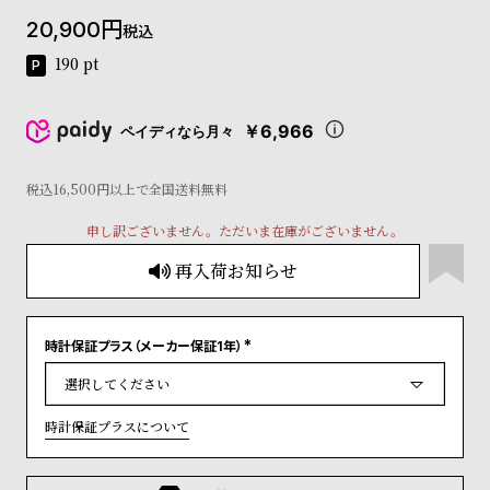
コ
20,900
税込
ー
ニ
190
pt
ッ
シ
ュ
￥6,966
ペイディなら月々
ヴ
ィ
ヴ
税込16,500円以上で全国送料無料
ィ
申し訳ございません。ただいま在庫がございません。
ア
ン
再入荷お知らせ
ウ
エ
ス
ト
時計保証プラス（メーカー保証1年）
(
ウ
必
ッ
須
)
ド
時計保証プラスについて
ク
ロ
ノ