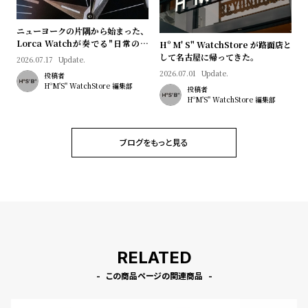
プ
ビ
ラ
ス
ニューヨークの片隅から始まった、
ス
Lorca Watchが奏でる"日常のロ
Hº M' S" WatchStore が路面店と
マン"｜Brand Picks #08
して名古屋に帰ってきた。
よ
お
2026.07.17
Update.
2026.07.01
Update.
投稿者
く
問
HºM'S" WatchStore 編集部
投稿者
あ
い
HºM'S" WatchStore 編集部
る
合
質
わ
ブログをもっと見る
問
せ
RELATED
この商品ページの関連商品