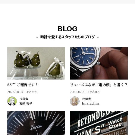
l
e
シ
返
BLOG
ョ
品
時計を愛するスタッフたちのブログ
ッ
に
ピ
つ
ン
い
グ
て
ガ
83º'" ご報告です！
リューズはなぜ「竜の頭」と書く？
イ
2026.08.04
Update.
2026.07.31
Update.
ド
投稿者
投稿者
時
刻
宮﨑 智子
hms_admin
計
印
保
サ
証
ー