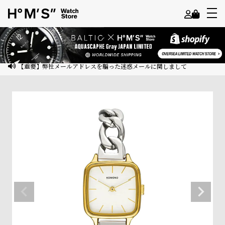
よ
う
こ
【重要】弊社メールアドレスを騙った迷惑メールに関しまして
そ
ゲ
ス
ト
様
ロ
グ
イ
ン
会
員