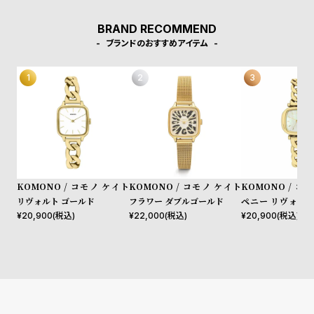
デザイナーを輩出したアントワープらしい洗練さを持ちます。
w
o
s
u
BRAND RECOMMEND
t
ブランドのおすすめアイテム
B
S
l
h
o
o
g
p
l
i
s
KOMONO / コモノ ケイト
KOMONO / コモノ ケイト
KOMONO / コ
t
リヴォルト ゴールド
フラワー ダブルゴールド
ペニー リヴォルト
ホワイト
¥
20,900
(税込)
¥
22,000
(税込)
¥
20,900
(税込)
#
P
e
o
p