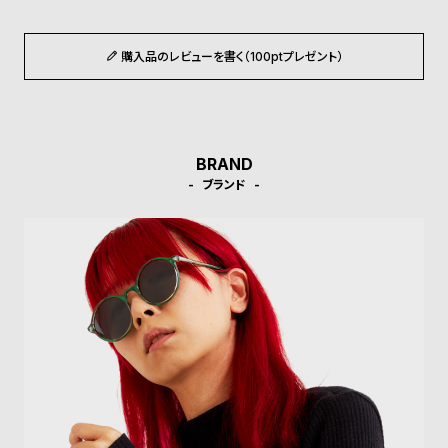
ル
ル
ト
ウ
購入品のレビューを書く（100ptプレゼント）
ォ
ッ
チ
バ
BRAND
ン
ブランド
ド
そ
限
の
定
他
/
の
別
商
注
品
モ
デ
ル