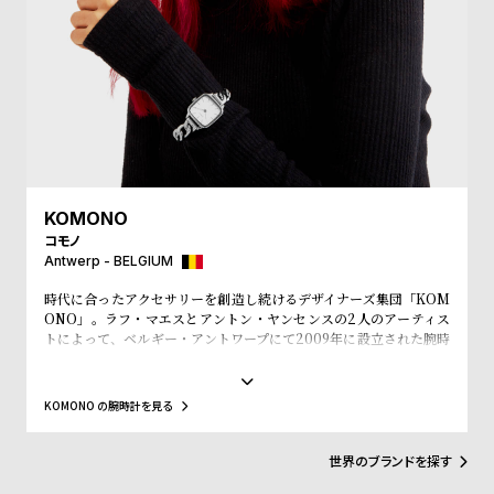
受
雑
注
誌
販
掲
売
載
モ
商
デ
品
ル
KOMONO
衣
セ
コモノ
装
ー
Antwerp - BELGIUM
貸
ル
時代に合ったアクセサリーを創造し続けるデザイナーズ集団「KOM
ONO」。ラフ・マエスとアントン・ヤンセンスの2人のアーティス
出
トによって、ベルギー・アントワープにて2009年に設立された腕時
情
計とアイウェアをメインにユニセックスなアイテムを展開するアク
セサリーブランド。「KOMONO」というブランド名は、日本語の
報
『小物』からインスパイアされ、その言葉の持つ意味の奥深さや多
KOMONO の腕時計を見る
様性のとおり、老若男女全ての人々に愛されるようにという意味が
こめられています。デザインコンセプトは「レトロフューチャ
N
A
ー」。そぎ落とされた「ミニマルなデザイン」のなかに、時代性を
世界のブランドを探す
e
b
落とし込んだ「ユニークな素材使い」が特徴。数々のファッション