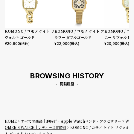
KOMONO / コモノ ケイト リ
KOMONO / コモノ ケイト フ
KOMONO / コ
ヴォルト ゴールド
ラワー ダブルゴールド
ニー リヴォルト 
イト
¥
20,900
(税込)
¥
22,000
(税込)
¥
20,900
(税込)
BROWSING HISTORY
閲覧履歴
HOME
すべての商品｜腕時計・Apple Watchバンド・アクセサリー
W
OMEN'S WATCH | レディース腕時計
KOMONO / コモノ ケイト リヴォル
ト ゴールド シルバーミックス