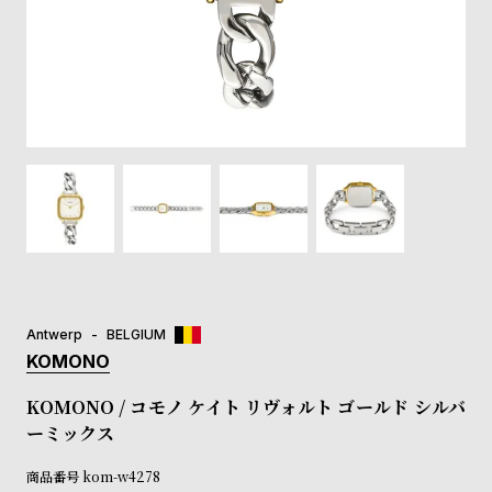
登
録
#Tags
リ
ッ
プ
バ
ル
チ
ッ
ク
ア
Antwerp
BELGIUM
ッ
KOMONO
プ
ル
KOMONO / コモノ ケイト リヴォルト ゴールド シルバ
ウ
ーミックス
ォ
ッ
商品番号
kom-w4278
チ