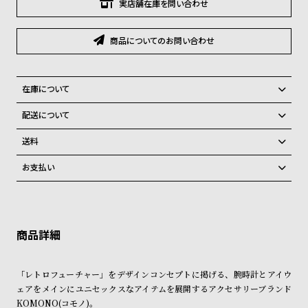
グ
実店舗在庫を問い合わせ
ラ
フ
商品についてのお問い合わせ
全
世
て
界
在庫について
の
の
全国の系列店と在庫を共有しているため、在庫切れの場合がございま
配送について
商
腕
す。
ご注文商品のお届け日数は在庫状況により異なり、
在庫切れの場合、キャンセルをさせて頂きます。
品
時
送料
計
弊社物流センターからの発送
配送料：550円（全国一律）
お支払い
税込16,500円以上で全国送料無料
系列店舗から取り寄せ後に発送
ブ
クレジットカード、Amazon Pay、PayPay、コンビニ後払い、代金引
ラ
換、銀行振込
上記のいずれかでの発送となります。
※限定品・受注販売商品・予約商品はクレジットカード、銀行振込のみ
ン
発送日の確定はご注文確認後となります。場合によってはお届け日時の
ご利用頂けます。
ご希望に沿えない場合もございますので予めご了承くださいませ。
ド
一
ショッピングガイド
詳しくは下記のページをご覧くださいませ。
「レトロフューチャー」をデザインコンセプトに掲げる、腕時計とアイウ
覧
※ご予約商品・受注商品は、記載のお届け予定での発送となります。
ェアをメインにユニセックスなアイテムを展開するアクセサリーブランド
ラ
メ
KOMONO(コモノ)。
商品の発送に関しまして