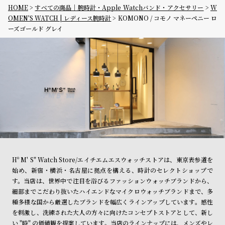
HOME
すべての商品｜腕時計・Apple Watchバンド・アクセサリー
W
OMEN'S WATCH | レディース腕時計
KOMONO / コモノ マネーペニー ロ
ーズゴールド グレイ
Hº M' S" Watch Store/エイチエムエスウォッチストアは、東京表参道を
始め、新宿・横浜・名古屋に拠点を構える、時計のセレクトショップで
す。当店は、世界中で注目を浴びるファッションウォッチブランドから、
細部までこだわり抜いたハイエンドなマイクロウォッチブランドまで、多
種多様な国から厳選したブランドを幅広くラインアップしています。感性
を刺激し、洗練された大人の方々に向けたコンセプトストアとして、新し
い "時" の価値観を提案しています。当店のラインナップには、メンズやレ