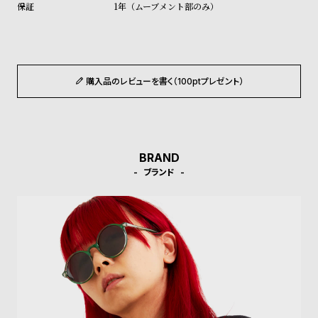
1年（ムーブメント部のみ）
ル
ル
ト
ウ
ォ
ッ
購入品のレビューを書く（100ptプレゼント）
チ
バ
ン
ド
BRAND
そ
限
ブランド
の
定
他
/
の
別
商
注
品
モ
デ
ル