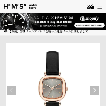
よ
う
こ
【重要】弊社メールアドレスを騙った迷惑メールに関しまして
そ
ゲ
ス
ト
様
ロ
グ
イ
ン
会
員