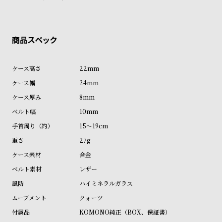
ン
ン
キ
ズ
ン
腕
グ
時
計
22mm
レ
キ
24mm
デ
ッ
8mm
ィ
ズ
10mm
ー
腕
15～19cm
ス
時
27g
腕
計
合金
時
レザー
計
ハイミネラルガラス
替
ア
クォーツ
え
ッ
KOMONO純正（BOX、保証書）
ベ
プ