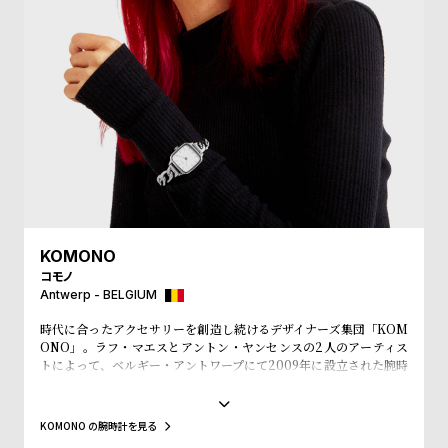
受
雑
注
誌
販
掲
売
載
モ
商
デ
品
ル
衣
セ
装
ー
KOMONO
貸
ル
コモノ
出
Antwerp - BELGIUM
情
時代に合ったアクセサリーを創造し続けるデザイナーズ集団「KOM
報
ONO」。ラフ・マエスとアントン・ヤンセンスの2人のアーティス
トによって、ベルギー・アントワープにて2009年に設立された腕時
計とアイウェアをメインにユニセックスなアイテムを展開するアク
N
A
セサリーブランド。「KOMONO」というブランド名は、日本語の
『小物』からインスパイアされ、その言葉の持つ意味の奥深さや多
e
b
KOMONO の腕時計を見る
様性のとおり、老若男女全ての人々に愛されるようにという意味が