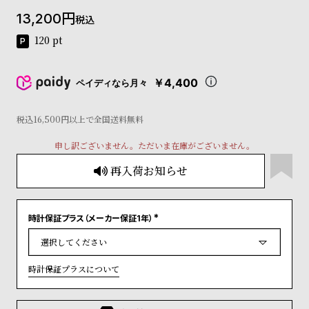
コ
13,200
税込
ー
ニ
120
pt
ッ
シ
ュ
￥4,400
ペイディなら月々
ヴ
ィ
ヴ
税込16,500円以上で全国送料無料
ィ
申し訳ございません。ただいま在庫がございません。
ア
ン
再入荷お知らせ
ウ
エ
ス
ト
時計保証プラス（メーカー保証1年）
(
ウ
必
ッ
須
)
ド
時計保証プラスについて
ク
ロ
ノ