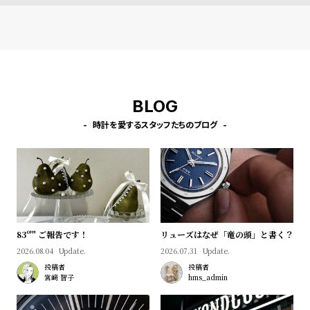
l
e
シ
返
ョ
品
ッ
に
BLOG
ピ
つ
時計を愛するスタッフたちのブログ
ン
い
グ
て
ガ
イ
ド
時
刻
83º'" ご報告です！
リューズはなぜ「竜の頭」と書く？
2026.08.04
Update.
2026.07.31
Update.
計
印
投稿者
投稿者
保
サ
宮﨑 智子
hms_admin
証
ー