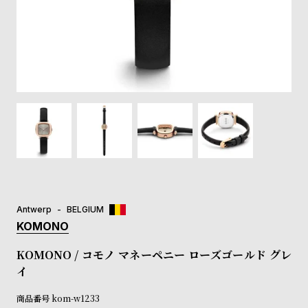
登
録
#Tags
リ
ッ
プ
バ
ル
チ
ッ
ク
ア
Antwerp
BELGIUM
ッ
KOMONO
プ
ル
KOMONO / コモノ マネーペニー ローズゴールド グレ
ウ
イ
ォ
ッ
商品番号
kom-w1233
チ