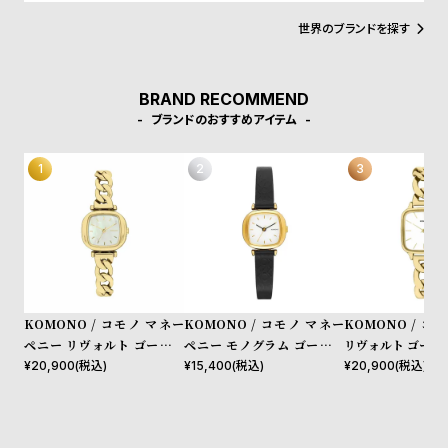
w
o
こめられています。デザインコンセプトは「レトロフューチャ
ー」。そぎ落とされた「ミニマルなデザイン」のなかに、時代性を
世界のブランドを探す
s
u
落とし込んだ「ユニークな素材使い」が特徴。数々のファッション
デザイナーを輩出したアントワープらしい洗練さを持ちます。
t
B
S
BRAND RECOMMEND
l
h
ブランドのおすすめアイテム
o
o
g
p
l
i
s
t
#
KOMONO / コモノ マネー
KOMONO / コモノ マネー
KOMONO / コ
P
ペニー リヴォルト ゴールド
ペニー モノグラム ゴールド
リヴォルト ゴール
ホワイト
ブラック
¥
20,900
(税込)
¥
15,400
(税込)
¥
20,900
(税込)
e
o
p