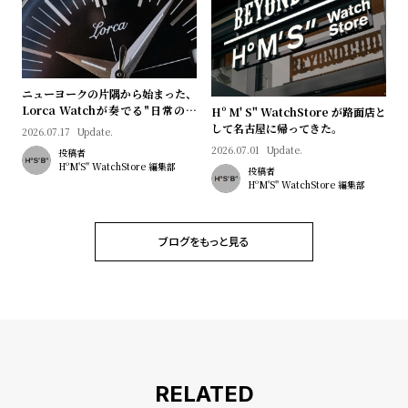
プ
ビ
ラ
ス
ス
よ
お
ニューヨークの片隅から始まった、
く
問
Lorca Watchが奏でる"日常のロ
Hº M' S" WatchStore が路面店と
マン"｜Brand Picks #08
して名古屋に帰ってきた。
あ
い
2026.07.17
Update.
2026.07.01
Update.
投稿者
る
合
HºM'S" WatchStore 編集部
投稿者
質
わ
HºM'S" WatchStore 編集部
問
せ
ブログをもっと見る
RELATED