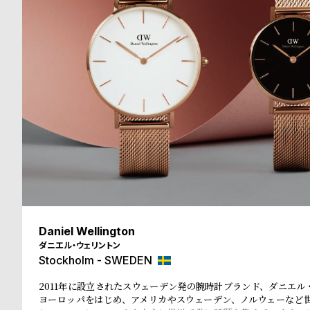
る
合
質
わ
問
せ
Daniel Wellington
ダニエル・ウェリントン
Stockholm - SWEDEN
2011年に設立されたスウェーデン発の腕時計ブランド、ダニエル
ヨーロッパをはじめ、アメリカやスウェーデン、ノルウェーなど