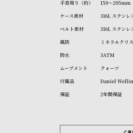
150～205mm
316L ステン
316L ステン
ミネラルクリ
3ATM
クォーツ
Daniel W
2年間保証
購