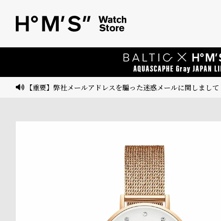
ベ
プ
ル
ル
ト
ウ
ォ
ッ
【重要】弊社メールアドレスを騙った迷惑メールに関しまして
チ
バ
ン
ド
そ
限
の
定
他
/