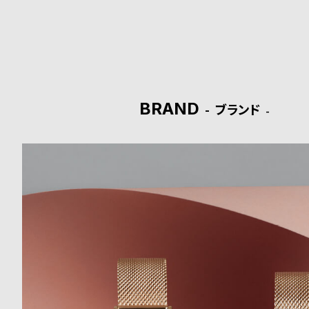
ド
時
刻
計
印
保
サ
BRAND
ブランド
証
ー
プ
ビ
ラ
ス
ス
よ
お
く
問
あ
い