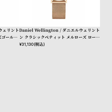
エルウェリント
Daniel Wellington / ダニエルウェリント
ズゴールド/
ン クラシックペティット メルローズ ローズ
ゴールド 32mm
¥
31,130
(税込)