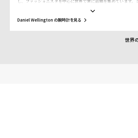
し、ファッショニスタを中心に世界で常に話題を集めています。
文字盤に、薄いケース、好みに応じて付け替えられる豊富なカラー
O タイプベルトというトレンドスタイルを築き、ファッションウ
もたらしました。スウェーデンにおけるシンプルでタイムレスな
Daniel Wellington の腕時計を見る
スの伝統的で紳士的なスタイルの融合が、高級感を演出し、ミニ
超えて愛されるデザインであることを証明しています。
世界