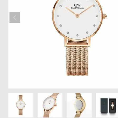
の
別
商
注
品
モ
デ
ル
受
雑
注
誌
販
掲
売
載
モ
商
デ
品
ル