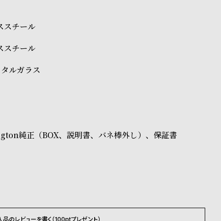
レススチール
レススチール
スタルガラス
ellington純正（BOX、説明書、バネ棒外し）、保証書
入品のレビューを書く（100ptプレゼント）