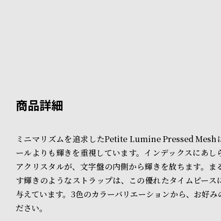
B
S
l
h
o
o
g
p
l
i
s
ミニマリズムを追求したPetite Lumine Pressed M
t
ールよりも輝きを重視しています。インデックスにあし
#
アクリスタルが、文字盤の内側から輝きを放ちます。ま
す輝きのようなストラップは、この優れたタイムピース
P
与えています。3色のカラーバリエーションから、お好み
e
ださい。