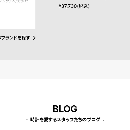
シンプルで大きな
チ 40mm Apple watch ア
¥
37,730
(税込)
のレザーやNAT
ォッチ界に革命を
ップルウォッチ ケース ブラ
デザインとイギリ
ック
マリズムが時代を
のブランドを探す
BLOG
時計を愛するスタッフたちのブログ