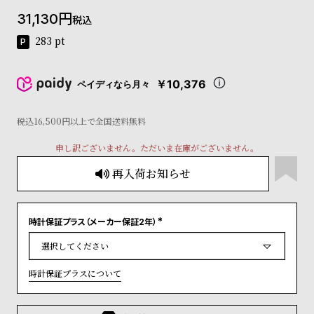
コ
31,130
税込
ー
ニ
283
pt
ッ
シ
ュ
￥10,376
ペイディなら月々
ヴ
ィ
ヴ
税込16,500円以上で全国送料無料
ィ
申し訳ございません。ただいま在庫がございません。
ア
ン
再入荷お知らせ
ウ
エ
ス
ト
時計保証プラス（メーカー保証2年）
(
ウ
必
ッ
須
)
ド
時計保証プラスについて
ク
ロ
ノ