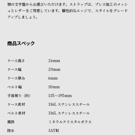
ン
ン
類の文字盤からお選びいただけます。ストラップは、プレス加工のメッシ
ュとレザーをご用意しています。個性的なエッジで、スタイルをグレード
キ
ズ
アップしましょう。
ン
腕
グ
時
計
レ
キ
デ
ッ
26mm
ィ
ズ
20mm
ー
腕
6mm
ス
時
10mm
腕
計
135～195mm
時
計
316L ステンレススチール
替
ア
316L ステンレススチール
え
ッ
ミネラルクリスタルガラス
ベ
プ
3ATM