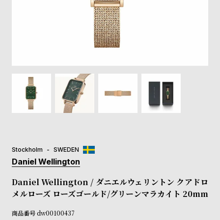
登
録
#Tags
リ
ッ
プ
バ
ル
チ
ッ
ク
ア
Stockholm
SWEDEN
ッ
Daniel Wellington
プ
ル
Daniel Wellington / ダニエルウェリントン クアドロ
ウ
メルローズ ローズゴールド/グリーンマラカイト 20mm
ォ
ッ
商品番号
dw00100437
チ