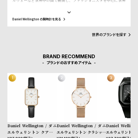
ルウェーなど世界中の国で展開し、ファッショニスタを中心に世界
w
o
で常に話題を集めています。シンプルで大きな文字盤に、薄いケー
s
u
ス、好みに応じて付け替えられる豊富なカラーのレザーやNATO タ
イプベルトというトレンドスタイルを築き、ファッションウォッチ
t
Daniel Wellington の腕時計を見る
界に革命をもたらしました。スウェーデンにおけるシンプルでタイ
B
S
ムレスなデザインとイギリスの伝統的で紳士的なスタイルの融合
が、高級感を演出し、ミニマリズムが時代を超えて愛されるデザイ
世界のブランドを探す
l
h
ンであることを証明しています。
o
o
g
p
BRAND RECOMMEND
l
ブランドのおすすめアイテム
i
s
t
#
P
e
o
Daniel Wellington / ダニ
Daniel Wellington / ダニ
Daniel Welling
p
エルウェリントン クアドロ
エルウェリントン クラシック
エルウェリントン 