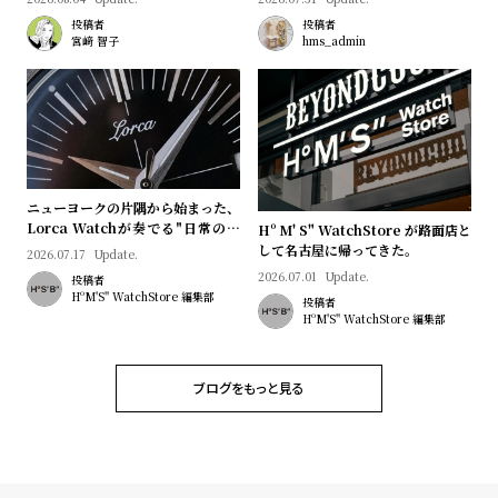
プ
ビ
投稿者
投稿者
ラ
ス
宮﨑 智子
hms_admin
ス
よ
お
く
問
あ
い
る
合
ニューヨークの片隅から始まった、
質
わ
Lorca Watchが奏でる"日常のロ
Hº M' S" WatchStore が路面店と
マン"｜Brand Picks #08
して名古屋に帰ってきた。
問
せ
2026.07.17
Update.
2026.07.01
Update.
投稿者
HºM'S" WatchStore 編集部
投稿者
HºM'S" WatchStore 編集部
ブログをもっと見る