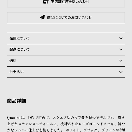
グ
実店舗在庫を問い合わせ
ラ
フ
商品についてのお問い合わせ
全
世
て
界
在庫について
の
の
全国の系列店と在庫を共有しているため、在庫切れの場合がございま
配送について
商
腕
す。
ご注文商品のお届け日数は在庫状況により異なり、
品
時
送料
計
弊社物流センターからの発送
配送料：550円（全国一律）
お支払い
税込16,500円以上で全国送料無料
系列店舗から取り寄せ後に発送
ブ
クレジットカード、Amazon Pay、PayPay、コンビニ後払い、代金引
ラ
換、銀行振込
上記のいずれかでの発送となります。
※限定品・受注販売商品・予約商品はクレジットカード、銀行振込のみ
ン
発送日の確定はご注文確認後となります。場合によってはお届け日時の
ご利用頂けます。
ご希望に沿えない場合もございますので予めご了承くださいませ。
ド
一
ショッピングガイド
詳しくは下記のページをご覧くださいませ。
Quadroは、DWで初めて、スクエア型の文字盤を持つモデルです。 磨き
覧
※ご予約商品・受注商品は、記載のお届け予定での発送となります。
上げたステンレススティールに、洗練されたローズゴールドメッキ、鮮や
ラ
メ
かなシルバー仕上げを施しました。 ホワイト、ブラック、グリーンの3種
商品の発送に関しまして