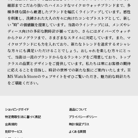
細部までこだわり抜いたハイエンドなマイクロウォッチブランドまで、多
種多様な国から厳選したブランドを幅広くラインアップしています。感性
を刺激し、洗練された大人の方々に向けたコンセプトストアとして、新し
い "時" の価値観を提案しています。当店のラインナップには、メンズやレ
ディース向けの多彩な腕時計が揃っており、さらにはダイバーズウォッチ
からクロノグラフまで、さまざまなスタイルに対応しています。また、マ
イクロブランドにも力を入れており、新たなトレンドを追求するオシャレ
な方々にも満足いただけることでしょう。おしゃれを楽しむ方々にとっ
て、当店は一流のブランドからなるランキングをご用意しており、トップ
クラスの品質とデザインをご提供しています。私たちは常にお客様の期待
に応えることを目指し、時計の世界での新たな旅にご案内いたします。H
MS Watch Storeのウェブサイトをぜひご覧いただき、魅力的な時計たち
をご堪能ください。
ショッピングガイド
返品について
特定商取引法に基づく表記
プライバシーポリシー
会員規約
時計保証プラス
刻印サービス
よくある質問