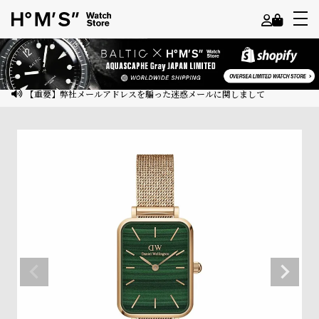
よ
う
こ
【重要】弊社メールアドレスを騙った迷惑メールに関しまして
そ
ゲ
ス
ト
様
ロ
グ
イ
ン
会
員