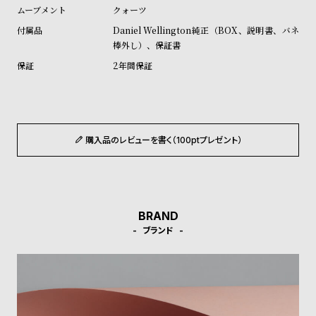
ル
ル
クォーツ
ト
ウ
Daniel Wellington純正（BOX、説明書、バネ
棒外し）、保証書
ォ
2年間保証
ッ
チ
バ
ン
購入品のレビューを書く（100ptプレゼント）
ド
そ
限
の
定
他
/
BRAND
の
別
ブランド
商
注
品
モ
デ
ル