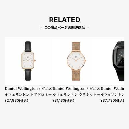
RELATED
この商品ページの関連商品
Daniel Wellington / ダニエ
Daniel Wellington / ダニエ
Daniel Wellin
ルウェリントン クアドロ シェ
ルウェリントン クラシックペ
ルウェリントン ス
フィールド ローズゴールド/ホ
ティット メルローズ ローズゴ
mm Apple wa
¥
27,830
(税込)
¥
31,130
(税込)
¥
37,730
(税込)
ワイト 20mm
ールド 32mm
ウォッチ ケース 