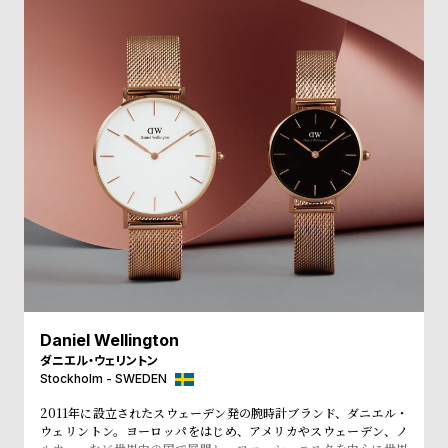
受
雑
注
誌
販
掲
売
載
モ
商
デ
品
ル
衣
セ
装
ー
貸
ル
出
情
Daniel Wellington
報
ダニエル・ウェリントン
Stockholm - SWEDEN
N
A
2011年に設立されたスウェーデン発の腕時計ブランド、ダニエル・
e
b
ウェリントン。ヨーロッパをはじめ、アメリカやスウェーデン、ノ