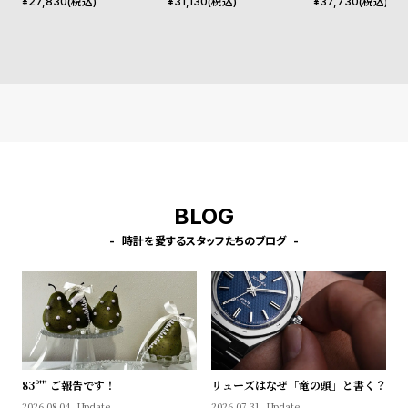
シェフィールド ローズゴール
ペティット メルローズ ロー
40mm Apple wa
¥
27,830
(税込)
¥
31,130
(税込)
¥
37,730
(税込)
l
ド/ホワイト 20mm
ズゴールド 32mm
ルウォッチ ケース
e
シ
返
ョ
品
ッ
に
ピ
つ
ン
い
グ
て
BLOG
ガ
時計を愛するスタッフたちのブログ
イ
ド
時
刻
計
印
保
サ
証
ー
83º'" ご報告です！
リューズはなぜ「竜の頭」と書く？
2026.08.04
Update.
2026.07.31
Update.