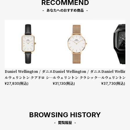
RECOMMEND
あなたへのおすすめ商品
Daniel Wellington / ダニエ
Daniel Wellington / ダニエ
Daniel Wellin
ルウェリントン クアドロ シェ
ルウェリントン クラシックペ
ルウェリントン ス
フィールド ローズゴールド/ホ
ティット メルローズ ローズゴ
mm Apple wa
¥
27,830
(税込)
¥
31,130
(税込)
¥
37,730
(税込)
ワイト 20mm
ールド 32mm
ウォッチ ケース 
BROWSING HISTORY
閲覧履歴