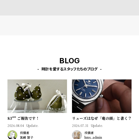
l
e
シ
返
ョ
品
ッ
に
ピ
つ
BLOG
ン
い
時計を愛するスタッフたちのブログ
グ
て
ガ
イ
ド
時
刻
計
印
83º'" ご報告です！
リューズはなぜ「竜の頭」と書く？
保
サ
2026.08.04
Update.
2026.07.31
Update.
証
ー
投稿者
投稿者
宮﨑 智子
hms_admin