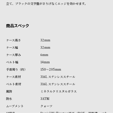
ン
ン
立て、ブラックの文字盤がさりげなくエッジを効かせます。
キ
ズ
ン
腕
グ
時
計
レ
キ
32mm
デ
ッ
32mm
ィ
ズ
6mm
ー
腕
14mm
ス
時
150～205mm
腕
計
316L ステンレススチール
時
316L ステンレススチール
計
ミネラルクリスタルガラス
替
ア
3ATM
え
ッ
クォーツ
ベ
プ