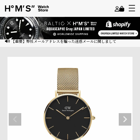
よ
う
こ
【重要】弊社メールアドレスを騙った迷惑メールに関しまして
そ
ゲ
ス
ト
様
ロ
グ
イ
ン
会
員