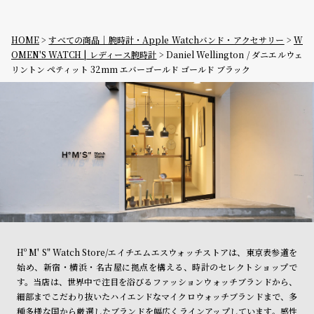
HOME
すべての商品｜腕時計・Apple Watchバンド・アクセサリー
W
OMEN'S WATCH | レディース腕時計
Daniel Wellington / ダニエルウェ
リントン ペティット 32mm エバーゴールド ゴールド ブラック
Hº M' S" Watch Store/エイチエムエスウォッチストアは、東京表参道を
始め、新宿・横浜・名古屋に拠点を構える、時計のセレクトショップで
す。当店は、世界中で注目を浴びるファッションウォッチブランドから、
細部までこだわり抜いたハイエンドなマイクロウォッチブランドまで、多
種多様な国から厳選したブランドを幅広くラインアップしています。感性