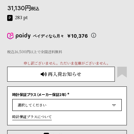
コ
31,130
税込
ー
ニ
283
pt
ッ
シ
ュ
￥10,376
ペイディなら月々
ヴ
ィ
ヴ
税込16,500円以上で全国送料無料
ィ
申し訳ございません。ただいま在庫がございません。
ア
ン
再入荷お知らせ
ウ
エ
ス
ト
時計保証プラス（メーカー保証2年）
(
ウ
必
ッ
須
)
ド
時計保証プラスについて
ク
ロ
ノ