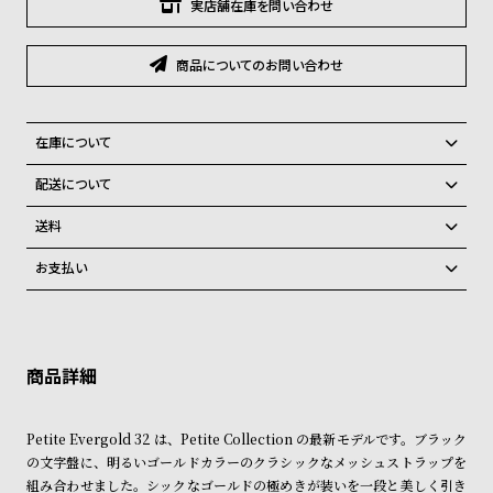
グ
実店舗在庫を問い合わせ
ラ
フ
商品についてのお問い合わせ
全
世
て
界
在庫について
の
の
全国の系列店と在庫を共有しているため、在庫切れの場合がございま
配送について
商
腕
す。
ご注文商品のお届け日数は在庫状況により異なり、
品
時
送料
計
弊社物流センターからの発送
配送料：550円（全国一律）
お支払い
税込16,500円以上で全国送料無料
系列店舗から取り寄せ後に発送
ブ
クレジットカード、Amazon Pay、PayPay、コンビニ後払い、代金引
ラ
換、銀行振込
上記のいずれかでの発送となります。
※限定品・受注販売商品・予約商品はクレジットカード、銀行振込のみ
ン
発送日の確定はご注文確認後となります。場合によってはお届け日時の
ご利用頂けます。
ご希望に沿えない場合もございますので予めご了承くださいませ。
ド
一
ショッピングガイド
詳しくは下記のページをご覧くださいませ。
Petite Evergold 32 は、Petite Collection の最新モデルです。ブラック
覧
※ご予約商品・受注商品は、記載のお届け予定での発送となります。
の文字盤に、明るいゴールドカラーのクラシックなメッシュストラップを
ラ
メ
組み合わせました。シックなゴールドの極めきが装いを一段と美しく引き
商品の発送に関しまして