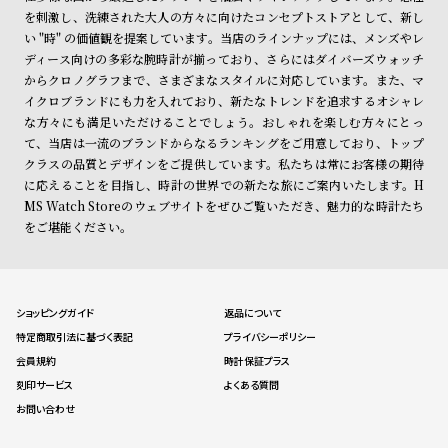
を刺激し、洗練された大人の方々に向けたコンセプトストアとして、新し
い "時" の価値観を提案しています。当店のラインナップには、メンズやレ
ディース向けの多彩な腕時計が揃っており、さらにはダイバーズウォッチ
からクロノグラフまで、さまざまなスタイルに対応しています。また、マ
イクロブランドにも力を入れており、新たなトレンドを追求するオシャレ
な方々にも満足いただけることでしょう。おしゃれを楽しむ方々にとっ
て、当店は一流のブランドからなるランキングをご用意しており、トップ
クラスの品質とデザインをご提供しています。私たちは常にお客様の期待
に応えることを目指し、時計の世界での新たな旅にご案内いたします。H
MS Watch Storeのウェブサイトをぜひご覧いただき、魅力的な時計たち
をご堪能ください。
ショッピングガイド
返品について
特定商取引法に基づく表記
プライバシーポリシー
会員規約
時計保証プラス
刻印サービス
よくある質問
お問い合わせ