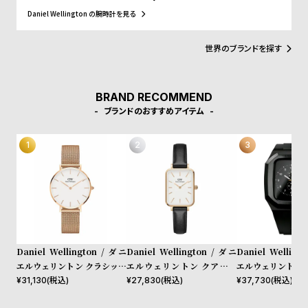
w
o
イプベルトというトレンドスタイルを築き、ファッションウォッチ
Daniel Wellington の腕時計を見る
界に革命をもたらしました。スウェーデンにおけるシンプルでタイ
s
u
ムレスなデザインとイギリスの伝統的で紳士的なスタイルの融合
t
が、高級感を演出し、ミニマリズムが時代を超えて愛されるデザイ
世界のブランドを探す
ンであることを証明しています。
B
S
l
h
BRAND RECOMMEND
o
o
ブランドのおすすめアイテム
g
p
l
i
s
t
#
P
Daniel Wellington / ダニ
Daniel Wellington / ダニ
Daniel Welling
e
エルウェリントン クラシック
エルウェリントン クアドロ
エルウェリントン 
o
ペティット メルローズ ロー
シェフィールド ローズゴール
40mm Apple wa
¥
31,130
(税込)
¥
27,830
(税込)
¥
37,730
(税込)
p
ズゴールド 32mm
ド/ホワイト 20mm
ルウォッチ ケース