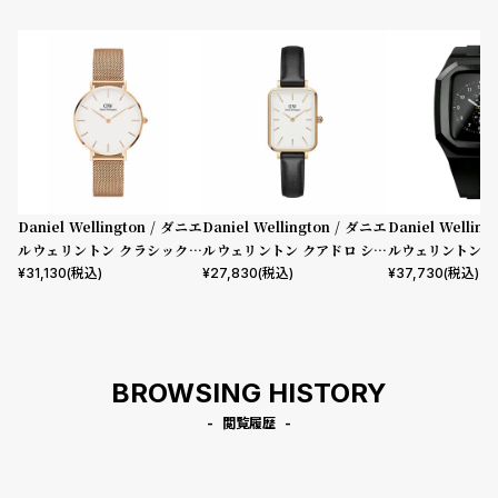
Daniel Wellington / ダニエ
Daniel Wellington / ダニエ
Daniel Wellin
ルウェリントン クラシックペ
ルウェリントン クアドロ シェ
ルウェリントン ス
ティット メルローズ ローズゴ
フィールド ローズゴールド/ホ
mm Apple wa
¥
31,130
(税込)
¥
27,830
(税込)
¥
37,730
(税込)
ールド 32mm
ワイト 20mm
ウォッチ ケース 
BROWSING HISTORY
閲覧履歴