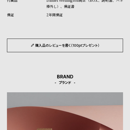
Daniel Wellington純正（BOX、説明書、バネ
ル
ル
棒外し）、保証書
ト
ウ
2年間保証
ォ
ッ
チ
バ
購入品のレビューを書く（100ptプレゼント）
ン
ド
そ
限
の
定
BRAND
ブランド
他
/
の
別
商
注
品
モ
デ
ル