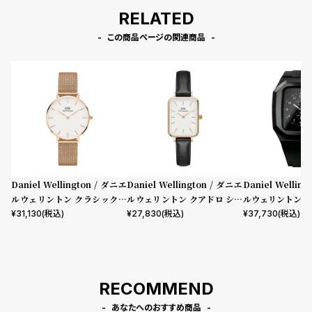
RELATED
この商品ページの関連商品
Daniel Wellington / ダニエ
Daniel Wellington / ダニエ
Daniel Wellin
ルウェリントン クラシックペ
ルウェリントン クアドロ シェ
ルウェリントン ス
ティット メルローズ ローズゴ
フィールド ローズゴールド/ホ
mm Apple wa
¥
31,130
(税込)
¥
27,830
(税込)
¥
37,730
(税込)
ールド 32mm
ワイト 20mm
ウォッチ ケース 
RECOMMEND
あなたへのおすすめ商品