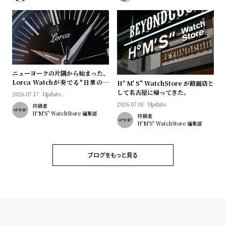
プ
ビ
ラ
ス
ス
よ
お
く
問
あ
い
ニューヨークの片隅から始まった、
Lorca Watchが奏でる"日常のロ
Hº M' S" WatchStore が路面店と
る
合
マン"｜Brand Picks #08
して名古屋に帰ってきた。
2026.07.17
Update.
質
わ
2026.07.01
Update.
投稿者
問
せ
HºM'S" WatchStore 編集部
投稿者
HºM'S" WatchStore 編集部
ブログをもっと見る