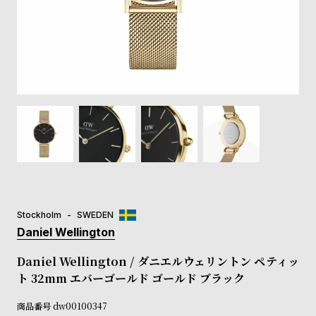
登
録
#Tags
リ
ッ
プ
バ
ル
チ
ッ
ク
ア
Stockholm
SWEDEN
ッ
Daniel Wellington
プ
ル
Daniel Wellington / ダニエルウェリントン ペティッ
ウ
ト 32mm エバーゴールド ゴールド ブラック
ォ
ッ
商品番号
dw00100347
チ