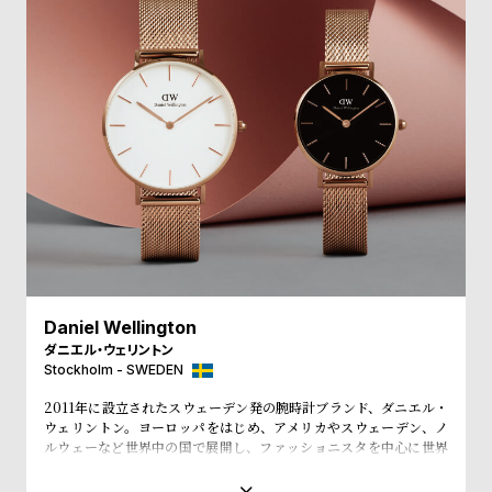
受
雑
注
誌
販
掲
売
載
モ
商
デ
品
ル
衣
セ
装
ー
貸
ル
出
Daniel Wellington
情
ダニエル・ウェリントン
Stockholm - SWEDEN
報
2011年に設立されたスウェーデン発の腕時計ブランド、ダニエル・
ウェリントン。ヨーロッパをはじめ、アメリカやスウェーデン、ノ
N
A
ルウェーなど世界中の国で展開し、ファッショニスタを中心に世界
で常に話題を集めています。シンプルで大きな文字盤に、薄いケー
e
b
ス、好みに応じて付け替えられる豊富なカラーのレザーやNATO タ