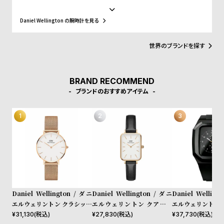
w
o
ス、好みに応じて付け替えられる豊富なカラーのレザーやNATO タ
s
u
イプベルトというトレンドスタイルを築き、ファッションウォッチ
Daniel Wellington の腕時計を見る
界に革命をもたらしました。スウェーデンにおけるシンプルでタイ
t
ムレスなデザインとイギリスの伝統的で紳士的なスタイルの融合
が、高級感を演出し、ミニマリズムが時代を超えて愛されるデザイ
B
S
世界のブランドを探す
ンであることを証明しています。
l
h
o
o
BRAND RECOMMEND
g
p
ブランドのおすすめアイテム
l
i
s
t
#
P
e
Daniel Wellington / ダニ
Daniel Wellington / ダニ
Daniel Welling
o
エルウェリントン クラシック
エルウェリントン クアドロ
エルウェリントン 
p
ペティット メルローズ ロー
シェフィールド ローズゴール
40mm Apple wa
¥
31,130
(税込)
¥
27,830
(税込)
¥
37,730
(税込)