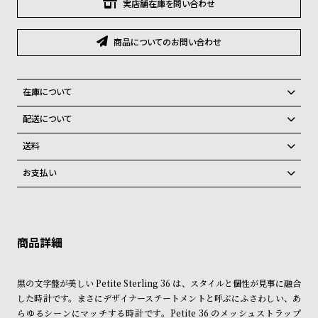
グ
実店舗在庫を問い合わせ
ラ
フ
商品についてのお問い合わせ
全
世
て
界
在庫について
の
の
全国の系列店と在庫を共有しているため、在庫切れの場合がございま
配送について
商
腕
す。
ご注文商品のお届け日数は在庫状況により異なり、
品
時
送料
計
弊社物流センターからの発送
配送料：550円（全国一律）
お支払い
税込16,500円以上で全国送料無料
系列店舗から取り寄せ後に発送
ブ
クレジットカード、Amazon Pay、PayPay、コンビニ後払い、代金引
ラ
換、銀行振込
上記のいずれかでの発送となります。
※限定品・受注販売商品・予約商品はクレジットカード、銀行振込のみ
ン
発送日の確定はご注文確認後となります。場合によってはお届け日時の
ご利用頂けます。
ご希望に沿えない場合もございますので予めご了承くださいませ。
ド
一
ショッピングガイド
詳しくは下記のページをご覧くださいませ。
黒の文字盤が美しい Petite Sterling 36 は、スタイルと個性が見事に融合
覧
※ご予約商品・受注商品は、記載のお届け予定での発送となります。
した時計です。まさにデザイナーステートメントと呼ぶにふさわしい、あ
ラ
メ
らゆるシーンにマッチする時計です。Petite 36 のメッシュストラップ
商品の発送に関しまして