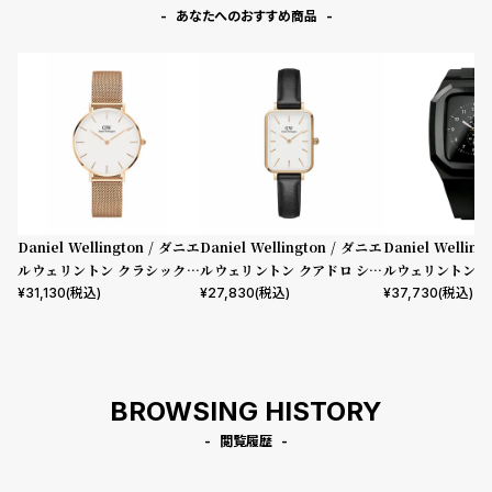
あなたへのおすすめ商品
Daniel Wellington / ダニエ
Daniel Wellington / ダニエ
Daniel Wellin
ルウェリントン クラシックペ
ルウェリントン クアドロ シェ
ルウェリントン ス
ティット メルローズ ローズゴ
フィールド ローズゴールド/ホ
mm Apple wa
¥
31,130
(税込)
¥
27,830
(税込)
¥
37,730
(税込)
ールド 32mm
ワイト 20mm
ウォッチ ケース 
BROWSING HISTORY
閲覧履歴