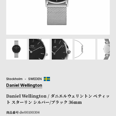
登
録
#Tags
リ
ッ
プ
バ
ル
チ
ッ
ク
ア
Stockholm
SWEDEN
ッ
Daniel Wellington
プ
ル
Daniel Wellington / ダニエルウェリントン ペティッ
ウ
ト スターリン シルバー/ブラック 36mm
ォ
ッ
商品番号
dw00100304
チ