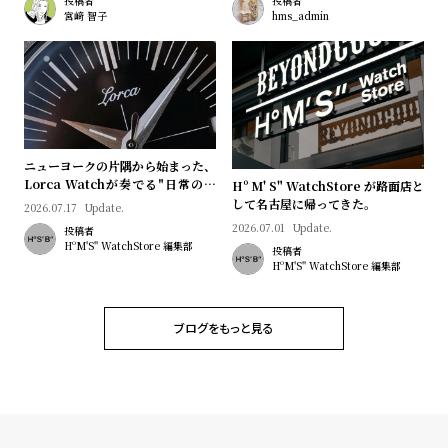
プ
ビ
投稿者
投稿者
宮﨑 智子
hms_admin
ラ
ス
ス
よ
お
く
問
あ
い
ニューヨークの片隅から始まった、
る
合
Lorca Watchが奏でる"日常のロ
Hº M' S" WatchStore が路面店と
質
わ
マン"｜Brand Picks #08
して名古屋に帰ってきた。
2026.07.17
Update.
問
せ
2026.07.01
Update.
投稿者
HºM'S" WatchStore 編集部
投稿者
HºM'S" WatchStore 編集部
ブログをもっと見る