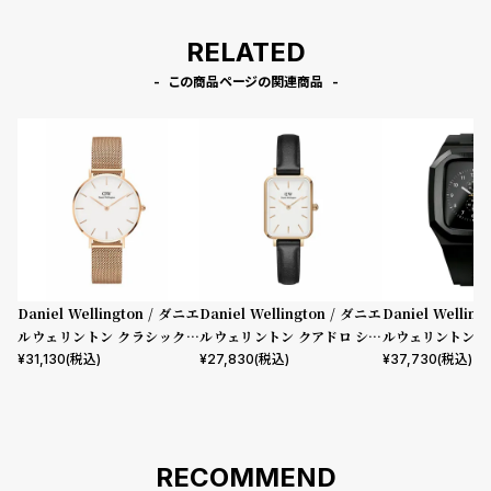
RELATED
この商品ページの関連商品
Daniel Wellington / ダニエ
Daniel Wellington / ダニエ
Daniel Wellin
ルウェリントン クラシックペ
ルウェリントン クアドロ シェ
ルウェリントン ス
ティット メルローズ ローズゴ
フィールド ローズゴールド/ホ
mm Apple wa
¥
31,130
(税込)
¥
27,830
(税込)
¥
37,730
(税込)
ールド 32mm
ワイト 20mm
ウォッチ ケース 
RECOMMEND