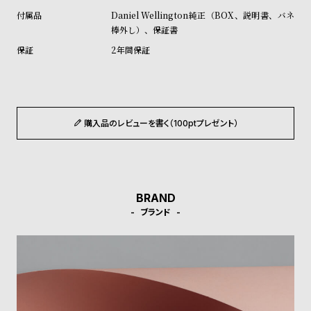
ル
ル
Daniel Wellington純正（BOX、説明書、バネ
ト
ウ
棒外し）、保証書
ォ
2年間保証
ッ
チ
バ
ン
購入品のレビューを書く（100ptプレゼント）
ド
そ
限
の
定
BRAND
他
/
ブランド
の
別
商
注
品
モ
デ
ル