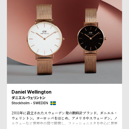
受
雑
注
誌
販
掲
売
載
モ
商
デ
品
ル
衣
セ
装
ー
貸
ル
出
情
Daniel Wellington
ダニエル・ウェリントン
報
Stockholm - SWEDEN
2011年に設立されたスウェーデン発の腕時計ブランド、ダニエル・
N
A
ウェリントン。ヨーロッパをはじめ、アメリカやスウェーデン、ノ
e
b
ルウェーなど世界中の国で展開し、ファッショニスタを中心に世界
で常に話題を集めています。シンプルで大きな文字盤に、薄いケー