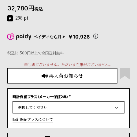
コ
32,780
税込
ー
ニ
298
pt
ッ
シ
ュ
￥10,926
ペイディなら月々
ヴ
ィ
ヴ
税込16,500円以上で全国送料無料
ィ
申し訳ございません。ただいま在庫がございません。
ア
ン
再入荷お知らせ
ウ
エ
ス
ト
時計保証プラス（メーカー保証2年）
(
ウ
必
ッ
須
)
ド
時計保証プラスについて
ク
ロ
ノ