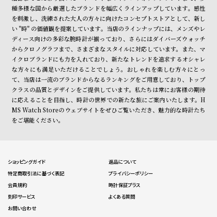
種多様な国から厳選したブランドを幅広くラインアップしています。感性
を刺激し、洗練された大人の方々に向けたコンセプトストアとして、新し
い "時" の価値観を提案しています。当店のラインナップには、メンズやレ
ディース向けの多彩な腕時計が揃っており、さらにはダイバーズウォッチ
からクロノグラフまで、さまざまなスタイルに対応しています。また、マ
イクロブランドにも力を入れており、新たなトレンドを追求するオシャレ
な方々にも満足いただけることでしょう。おしゃれを楽しむ方々にとっ
て、当店は一流のブランドからなるランキングをご用意しており、トップ
クラスの品質とデザインをご提供しています。私たちは常にお客様の期待
に応えることを目指し、時計の世界での新たな旅にご案内いたします。H
MS Watch Storeのウェブサイトをぜひご覧いただき、魅力的な時計たち
をご堪能ください。
ショッピングガイド
返品について
特定商取引法に基づく表記
プライバシーポリシー
会員規約
時計保証プラス
刻印サービス
よくある質問
お問い合わせ