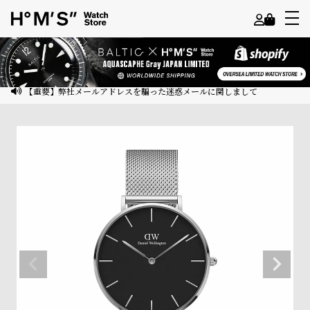
よ
う
こ
【重要】弊社メールアドレスを騙った迷惑メールに関しまして
そ
ゲ
ス
ト
様
ロ
グ
イ
ン
会
員