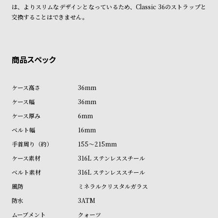
ン
ン
は、よりスリムなデザインとなっているため、Classic 36のストラップと
交換することはできません。
キ
ズ
ン
腕
グ
時
計
レ
キ
デ
ッ
36mm
ィ
ズ
36mm
ー
腕
6mm
ス
時
16mm
腕
計
155～215mm
時
316L ステンレススチール
計
316L ステンレススチール
替
ア
ミネラルクリスタルガラス
え
ッ
3ATM
ベ
プ
クォーツ